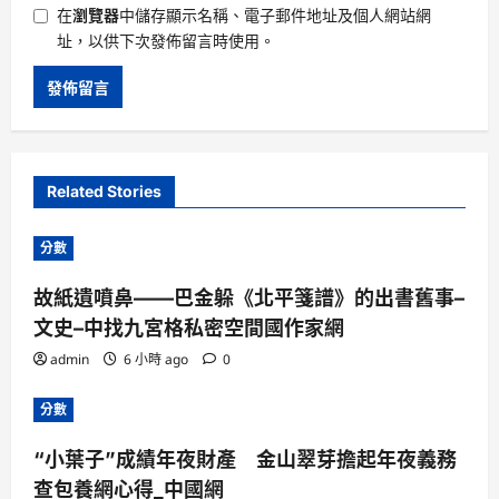
在
瀏覽器
中儲存顯示名稱、電子郵件地址及個人網站網
址，以供下次發佈留言時使用。
Related Stories
分數
故紙遺噴鼻——巴金躲《北平箋譜》的出書舊事–
文史–中找九宮格私密空間國作家網
admin
6 小時 ago
0
分數
“小葉子”成績年夜財產 金山翠芽擔起年夜義務
查包養網心得_中國網