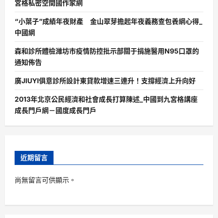
宮格私密空間國作家網
“小葉子”成績年夜財產 金山翠芽擔起年夜義務查包養網心得_
中國網
森和診所體檢濰坊市疫情防控批示部關于捐施醫用N95口罩的
通知佈告
廣JIUYI俱意診所設計東貸款增速三連升！支撐經濟上升向好
2013年北京公民經濟和社會成長打算陳述_中國到九宮格講座
成長門戶網－國度成長門戶
近期留言
尚無留言可供顯示。