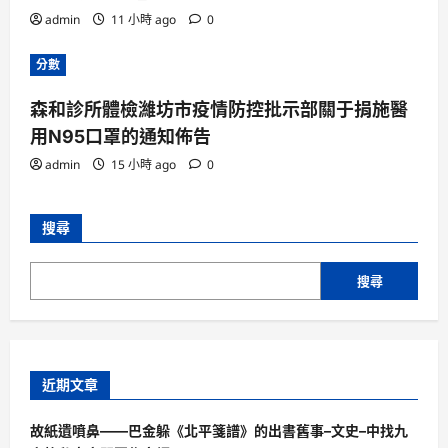
admin
11 小時 ago
0
分數
森和診所體檢濰坊市疫情防控批示部關于捐施醫
用N95口罩的通知佈告
admin
15 小時 ago
0
搜尋
搜尋
近期文章
故紙遺噴鼻——巴金躲《北平箋譜》的出書舊事–文史–中找九