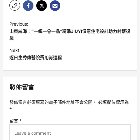
P
Previous:
o
山東威海：“一鎮一會一品”精準JIUYI俱意住宅設計助力村落復
s
興
t
Next:
逐日生秀傳醫院費用肖運程
n
a
v
發佈留言
i
g
發佈留言必須填寫的電子郵件地址不會公開。
必填欄位標示為
a
*
t
留言
*
i
o