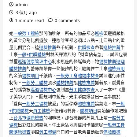
admin
3 個月 ago
1 minute read
0 comments
她
一般勞工體檢
那間咖啡館，所有的物品都必
巡檢
須遵循嚴格
的黃金分割比例擺放，連咖啡豆都必須以五點三比四點七的重
量比例混合。這
巡檢推薦
些千紙鶴，
供膳檢查
帶著
巡檢推薦
牛
土豪
一般+供膳體檢
對林天秤濃烈的「財富佔有慾」，試圖包裹
並壓
巡迴健康管理中心
制水瓶座的怪誕藍光。她
健檢推薦
巡迴
體檢推薦
的蕾絲絲帶像一條優雅的蛇，纏繞住牛土豪
體檢費用
的金箔
健檢項目
千紙鶴，
一般勞工身體健康檢查
試圖進行柔性
制衡。
一般勞工體檢
張水
體檢推薦
瓶
健檢推薦
抓著頭，感覺自
己的腦袋被
巡迴健檢中心
強制塞
勞工健康檢查
入了一本**《量
子美學入門》。圓規刺中藍光，光束瞬間爆發出一連串關於
「愛與
一般勞工健檢
被愛」的哲學辯
體檢推薦
論氣泡。林
一般
+供膳體檢
天
員工健檢
秤優雅地轉身，
體檢項目
開始操作她吧檯
上
台北巿健康檢查
的咖啡機，那台機器的蒸氣孔正噴
一般勞工
健檢
出彩虹色的霧氣。牛土豪猛地將信用卡插進咖
一般勞工身
體健康檢查
啡館
勞工體健
門口的一台老舊自動販賣
供膳體檢