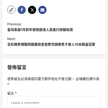
P
Previous:
o
臺灣來歲1月對年夜陸進境人員進行核酸檢測
s
Next:
t
全紅嬋秀傳醫院健康檢查首奪世錦賽男子單人10米跳臺冠軍
n
a
v
發佈留言
i
發佈留言必須填寫的電子郵件地址不會公開。
必填欄位標示為
g
*
a
留言
*
t
i