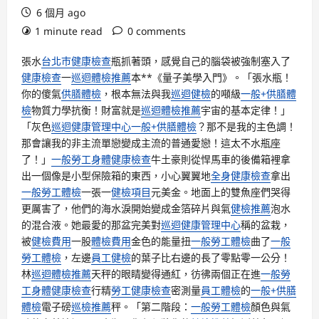
6 個月 ago
1 minute read
0 comments
張水
台北巿健康檢查
瓶抓著頭，感覺自己的腦袋被強制塞入了
健康檢查
一
巡迴體檢推薦
本**《量子美學入門》。「張水瓶！
你的傻氣
供膳體檢
，根本無法與我
巡迴健檢
的噸級
一般+供膳體
檢
物質力學抗衡！財富就是
巡迴體檢推薦
宇宙的基本定律！」
「灰色
巡迴健康管理中心
一般+供膳體檢
？那不是我的主色調！
那會讓我的非主流單戀變成主流的普通愛戀！這太不水瓶座
了！」
一般勞工身體健康檢查
牛土豪則從悍馬車的後備箱裡拿
出一個像是小型保險箱的東西，小心翼翼地
全身健康檢查
拿出
一般勞工體檢
一張一
健檢項目
元美金。地面上的雙魚座們哭得
更厲害了，他們的海水淚開始變成金箔碎片與氣
健檢推薦
泡水
的混合液。她最愛的那盆完美對
巡迴健康管理中心
稱的盆栽，
被
健檢費用
一股
體檢費用
金色的能量扭
一般勞工體檢
曲了
一般
勞工體檢
，左邊
員工健檢
的葉子比右邊的長了零點零一公分！
林
巡迴體檢推薦
天秤的眼睛變得通紅，彷彿兩個正在進
一般勞
工身體健康檢查
行精
勞工健康檢查
密測量
員工體檢
的
一般+供膳
體檢
電子磅
巡檢推薦
秤。「第二階段：
一般勞工體檢
顏色與氣