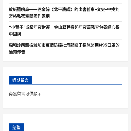
故紙遺噴鼻——巴金躲《北平箋譜》的出書舊事–文史–中找九
宮格私密空間國作家網
“小葉子”成績年夜財產 金山翠芽擔起年夜義務查包養網心得_
中國網
森和診所體檢濰坊市疫情防控批示部關于捐施醫用N95口罩的
通知佈告
近期留言
尚無留言可供顯示。
彙整