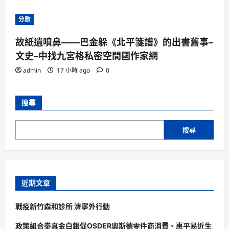
分數
故紙遺噴鼻——巴金躲《北平箋譜》的出書舊事–
文史–中找九宮格私密空間國作家網
admin
17 小時 ago
0
搜尋
搜尋
近期文章
戰疫新竹森和診所 濟寧外行動
政策組合拳真金白銀促OSDER奧斯德零件商消費、惠平易近生