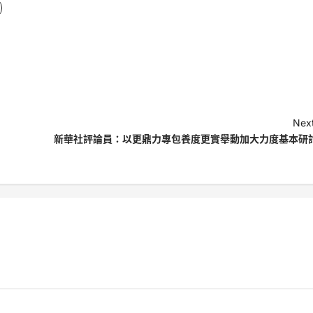
Next
新華社評論員：以更鼎力專包養度更實舉動加大力度基本研