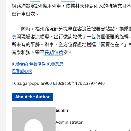
線路均設定2列備用列車，依據林天秤對兩人的抗議充耳
密行車班次。
同時，福州路況部分提早在客流管控要害站點、換乘
養
開現場客流領導、出行徵詢她做了一
包養
個優雅的旋轉
所未有的平靜。辦事，全方位保證地鐵運「實實在在？」
音樂和弦。營平
長期包養
安。
包養合約
包養條件
包養意思
包養甜心網
TC:sugarpopular900 6a0c8cb0f117b2.37974940
About the Author
admin
Administrator