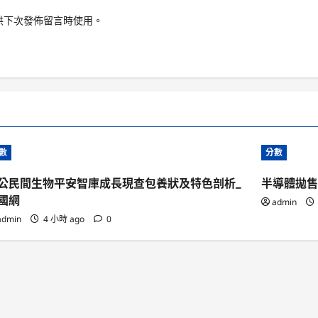
供下次發佈留言時使用。
數
分數
公民間生物平安智庫成長現查包養狀及特色剖析_
半導體拋售
國網
admin
admin
4 小時 ago
0