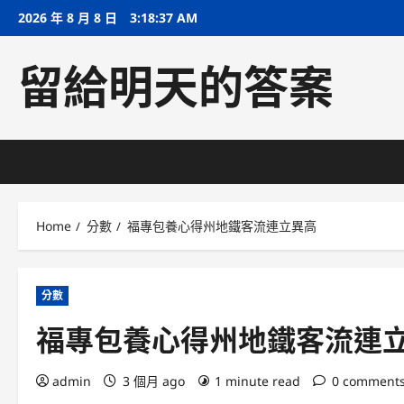
Skip
2026 年 8 月 8 日
3:18:38 AM
to
content
留給明天的答案
Home
分數
福專包養心得州地鐵客流連立異高
分數
福專包養心得州地鐵客流連
admin
3 個月 ago
1 minute read
0 comment