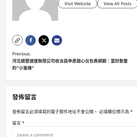
Visit Website
View All Posts
P
Previous:
河北順豐速運無限公司收派員申彥甜心台包養網朝：當好勤奮
o
的“小蜜蜂”
s
t
n
發佈留言
a
v
發佈留言必須填寫的電子郵件地址不會公開。
必填欄位標示為
*
i
留言
*
g