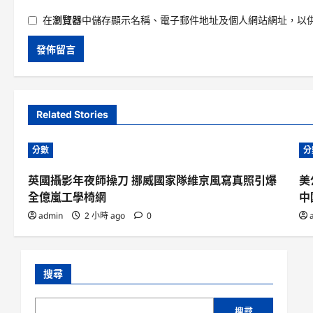
在
瀏覽器
中儲存顯示名稱、電子郵件地址及個人網站網址，以
Related Stories
分數
分
英國攝影年夜師操刀 挪威國家隊維京風寫真照引爆
美
全億嵐工學椅網
中
admin
2 小時 ago
0
搜尋
搜尋