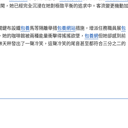
不聞，她已經完全沉浸在她對極致平衡的追求中。客流變更機動
關鍵布設鐵
包養
馬等隔離舉措
包養網站
措施，增派任務職員展
包
，她的咖啡館被兩種能量衝擊得搖搖欲墜，
包養網
但她卻感到前
林天秤發出了一聲冷笑，這聲冷笑的尾音甚至都符合三分之二的