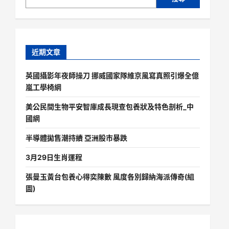
近期文章
英國攝影年夜師操刀 挪威國家隊維京風寫真照引爆全億
嵐工學椅網
美公民間生物平安智庫成長現查包養狀及特色剖析_中
國網
半導體拋售潮持續 亞洲股市暴跌
3月29日生肖運程
張曼玉黃台包養心得奕陳數 風度各別歸納海派傳奇(組
圖)