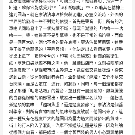
泥被他照顧得像稀世珍寶，每隔三小時，他就要用手指彈一下
缸邊，確保它能感受到**「溫和的震動」**，以助其在精神上
達到圓滿。就在廖沾沾專注於與蒜泥進行心靈交流時，外面的
世界開始發出一些不對勁的信號。首先是聲音。街上所有的汽
車喇叭同時發出了一個持續不斷、低沉且潮濕的「咕嚕——咕
嚕——」聲。這聲音不是引擎聲，也不是正常的鳴笛聲，而像
是一個巨大的、消化不良的胃在哀嚎。廖沾沾皺著眉頭，這嚴
重干擾了他蒜泥的「寧靜冥想」。他決定出去看個究竟，順手
從桌上拿了一張髒兮兮的，印著《沾醬秘笈》封面的皺衛生
紙，塞進口袋以備不時之需。他一腳踏出店門，立刻被眼前的
景象震驚了。整條城市的主幹道上，數百個交通信號燈，從東
邊到西邊，從高架橋到巷弄口，全部變成了綠燈。它們不是交
替閃爍，而是固定在「通行」的狀態，同時，每一個燈箱都發
出了那種「咕嚕咕嚕」的聲音，並且有一層淡淡的、熱氣騰騰
的白霧從燈箱的頂部冒出，散發出一種難以名狀的——麵粉蒸
煮過頭的氣味。「麵粉焦慮？還是過度發酵？」廖沾沾是個醬
料學家，對所有食物相關的氣味都極度敏感。他聞出來了，這
是一種只有在極度巨大的麵團因為壓力過大而散發出的氣味。
街上的行人陷入了混亂。汽車不知道該走還是該停，因為無論
從哪個方向看，都是綠燈。一個穿著西裝的男人小心翼翼地把