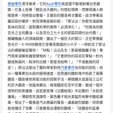
奧迪零件
漂浮進來，它的
Audi零件
底座還不斷噴射著白色醋
霧。它身上掛著「醋狂派大勝利」的霓虹燈牌，閃爍得讓人眼
睛發疼，同時發出警報。王醋狂的聲音再次響起，這次帶著金
屬回音的嘲弄，刺耳得像是磨砂紙。「廖沾沾！你那充滿腐敗
氣味的蒜泥，是對醬料學的侮辱！必須淨化！」「你將為你那
百分之五的醬油，以及百分之九十五的邪惡蒜頭付出代價！」
醋罐機器人的頂端裂開，露出了一個巨大的管口，正在聚積藍
色光芒。K-999特務用它穿著燕尾服的小爪子，一把抓住了廖沾
沾的褲腳催促著他。「快點！沾沾先生！那是醋酸離子炮！專
門用來溶解有機發酵物的！」「它會把你的蒜泥在零點一秒內
變成無菌的、純淨的白醋！那是浩劫啊！」「不准動我的蒜
泥！」廖沾沾發出了醬料學家對待
汽車零件
信仰般的怒吼。他
以一種專業包水餃的極限速度，從旁邊的麵粉堆中抓起了兩團
麵皮。麵皮被他用氣功般的捏製手法，瞬間擴大成直徑三公尺
的巨大麵皮。他猛地擲出，兩張麵皮在空中交疊，變成一個半
透明的防禦護盾。這就是家傳《沾醬秘笈》中記載的「水餃皮
護盾」，薄韌而充滿彈性。藍色離子炮光束猛烈地擊中麵皮護
盾，發出了一聲像是汽水開蓋的聲音。護盾劇烈震動，但奇蹟
般地擋住了攻擊，只是散發出濃郁的麵香。「這麵皮的延展