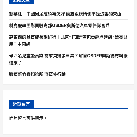
新華社：中國男足成績再欠好 億嵐電競椅也不是造謠的來由
林克慶率團慰問駐粵部OSDER奧斯德汽車零件隊官兵
高東西的品質成長調研行｜北京“花鄉”查包養經歷進級“漂亮財
產”_中國網
帶四名兒童坐高鐵 需求買幾張車票？解答OSDER奧斯德材料報
價來了
戰疫新竹森和診所 濟寧外行動
近期留言
尚無留言可供顯示。