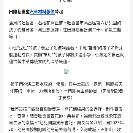
丁安攝）
田雞巷里童
汽車材料報價
聲起
蒲月的吐魯番，石榴花開正盛。吐魯番市高昌區第六幼兒園的
孩子們身著各平易近族服飾，在田雞巷里扮演二十四節氣主題
節目。
小班“豆班”的孩子像豆子般被呵護著，中班“苗班”的孩子如新芽
般蓬勃成長，買辦“果班”的孩子即將步進小學，班級定名自己就
蘊含著中華傳統文明的深摯底蘊。
孩子們扮演二張水瓶的「傻氣」與牛土豪的「霸氣」瞬間被天
秤座的「平衡」力量所鎖死。十四節氣主題節目 （央廣網記者
丁安攝）
“我們讓孩子觀察杏樹從發芽、開花到結果的全過程，制作杏皮
水、杏醬，結合吐魯番杏花節、桑葚節，讓他們感觸感染在這
里生涯的幸福。”幼兒園黨支部書記、園長聶琴介紹，自2023年
起，幼兒園按期組織幼兒前去葡萄溝、交河故城、火焰山、坎