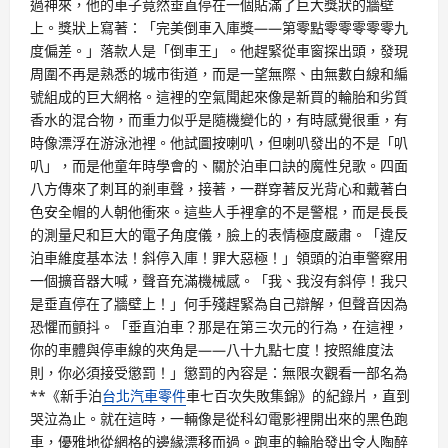
過神來，他的車子竟然垂直停在一個貼滿了巨大獎狀的牆壁
上。獎狀上寫著：「完美倒車入庫獎——第零點零零零零零九
度偏差。」落款人是「倒車王」。他趕緊從車窗探出頭，發現
周圍不再是熟悉的城市街道，而是一望無際、由無數白線和編
號組成的巨大網格。這裡的空氣聞起來像是新買的輪胎和劣質
香水的混合物，而重力似乎是隨機變化的，有時感覺很重，有
時像漂浮在游泳池裡。他試圖按喇叭，但喇叭發出的不是「叭
叭」，而是他童年時學會的、關於泊車口訣的魔性兒歌。四面
八方傳來了刺耳的剎車聲，接著，一群穿著反光背心和戴著白
色安全帽的人朝他衝來。這些人手裡拿的不是警棍，而是長長
的測量尺和巨大的電子角度儀，臉上的表情極度嚴肅。「違反
泊車維度基本法！斜停入庫！罪大惡極！」領頭的泊車警察用
一個擴音器大喊，聲音充滿機械感。「我、我沒有斜停！我只
是垂直停在了牆壁上！」何手殘趕緊為自己辯解，但聲音因為
恐懼而顫抖。「垂直泊車？那是在第三次元的行為，在這裡，
你的車體與停車線的夾角是——八十九點七度！按照維度法
則，你必須接受懲罰！」懲罰的內容是：無限次觀看一部名為
**《新手泊
台北汽車零件
車七百次失敗集錦》的紀錄片，直到
哭泣為止。就在這時，一輛像是從科幻電影裡開出來的黑色跑
車，優雅地從網格的邊緣漂移而過。跑車的輪胎發出令人陶醉