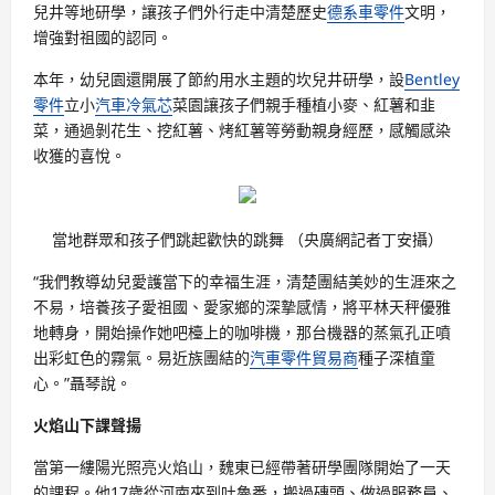
兒井等地研學，讓孩子們外行走中清楚歷史
德系車零件
文明，
增強對祖國的認同。
本年，幼兒園還開展了節約用水主題的坎兒井研學，設
Bentley
零件
立小
汽車冷氣芯
菜園讓孩子們親手種植小麥、紅薯和韭
菜，通過剝花生、挖紅薯、烤紅薯等勞動親身經歷，感觸感染
收獲的喜悅。
當地群眾和孩子們跳起歡快的跳舞 （央廣網記者丁安攝）
“我們教導幼兒愛護當下的幸福生涯，清楚團結美妙的生涯來之
不易，培養孩子愛祖國、愛家鄉的深摯感情，將平林天秤優雅
地轉身，開始操作她吧檯上的咖啡機，那台機器的蒸氣孔正噴
出彩虹色的霧氣。易近族團結的
汽車零件貿易商
種子深植童
心。”聶琴說。
火焰山下課聲揚
當第一縷陽光照亮火焰山，魏東已經帶著研學團隊開始了一天
的課程。他17歲從河南來到吐魯番，搬過磚頭、做過服務員、