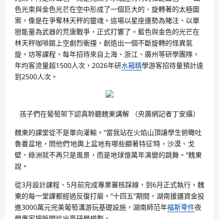
色光束與金色光芒在空中形成了一個巨大的、旋轉著的太極圖
案，像是在爭奪林天秤的靈魂。這場以星座運勢為賭注、以單
戀能量為武器的荒唐戰爭，正式打響了。藍色與金色的光芒在
林天秤咖啡館上空劇烈衝撞，創造出一個不斷旋轉的怪異氣
旋。坊等課程，每年招待來自上海、浙江、廣州等研學團隊，
年均客流量超1500人次，2026年研
水箱精
學游客招待量預計達
到2500人次。
孩子們在葡萄架下認真聆聽魏東講解 （央廣網記者丁安攝）
魏東的課堂從不是單向灌輸。“當我站在火焰山頂讓學生俯瞰吐
魯番盆地，問他們‘地輿上盆地有哪些顯著特征’時，沙漠、戈
壁、綠洲就不再只是風景，而是地球億萬年演變的跳舞。”魏東
說。
從3月設計課程、5月前完成專業審核踩線，到6月正式執行，魏
東的每一堂課都經過反復打磨。“十四五”期間，湖南援疆資金投
進3000萬元完美葡萄溝游玩基礎設施，湖南師范年
福斯零件
夜
學專家把脈問診出臺研學規劃。