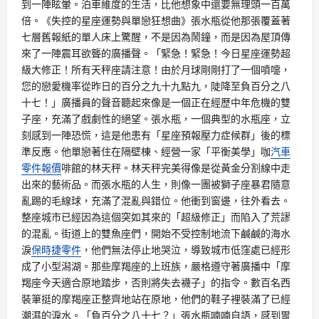
到一陣眩暈。泊車維度的生活，比他想象中還要無理頭一百萬
倍。《失控的星座運勢與單戀狂想曲》張水瓶從他那張覆蓋著
七層舊報紙的單人床上驚醒，不是因為鬧鐘，而是因為屋頂傳
來了一陣震耳欲聾的廣播聲。「緊急！緊急！今日星座運勢超
級大修正！所有天秤座請注意！由於月球剛剛打了一個噴嚏，
您的戀愛機率從昨日的百分之九十九點九，陡降至負百分之八
十七！」廣播員的聲音聽起來像是一個正在經歷中年危機的雙
子座，充滿了戲劇性的絕望。張水瓶，一個典型的水瓶座，立
刻感到一陣恐慌，這是他患有「星座預報壓力症候群」後的標
準反應。他單戀著住在隔壁棟、經營一家「平衡美學」咖
汽車
零件報價
啡館的林天秤。林天秤完美得像是從黃金分割線中走
出來的藝術品。而張水瓶的人生，則像一團被獅子座暴君隨意
亂踢的毛線球，充滿了混亂與錯位。他衝到窗邊，往外看去。
整座城市已經因為這個突如其來的「超級修正」而陷入了荒謬
的混亂。街道上的雙魚座們，開始不受控制地流下鹹鹹的海水
淚
保時捷零件
，他們無法停止地哭泣，導致城市低窪處已經形
成了小型潟湖。那些摩羯座的上班族，嚴格遵守著廣播中「摩
羯座今天適合原地踏步，否則將失去襪子」的指令。數百名西
裝筆挺的摩羯座正整齊地站在原地，他們的鞋子裡裝滿了已經
潮濕的淚水。「負百分之八十七？」張水瓶喃喃自語，感到胃