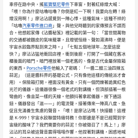
車停在路中央，搖
藍寶堅尼零件
下車窗，對著紅綠燈大喊：
「喂！你為什麼咕嚕咕嚕？你倒是紅一下啊！我要向左轉！綠
燈沒用啊！」廖沾沾感覺到一陣心悸。這種氣味，這種不祥的
「咕嚕
汽車零件進口商
」聲，與他兒時聽到的家傳預言不謀而
合。他想起家傳《沾醬秘笈》裡記載的第一句：「當世間萬物
的交通都被麵皮的氣味籠罩，且燈號恒綠、聲如湯沸時，便是
宇宙水餃臨界點到來之時。」「七點五個地球年…怎麼這麼
快？」廖沾沾猛地衝回店裡，衝到後廚，打開了一個藏在舊冰
櫃後面的暗門。暗門裡放著一個老舊的、像是古代金屬保險箱
的東西。
Porsche零件
他輸入了密碼：「一醬二醋三油四辣五
蒜泥」（這是醬料界的基礎公式，只有像他這樣的傳統派才會
用）。保險箱打開，裡面沒有黃金，只有一個閃爍著詭異紅色
光芒的儀器。這儀器很像一個老式的對講機，但頂部插著一根
彎曲的、像韭菜一樣的天線。他顫抖著拿起儀器，按下通話
鈕。儀器發出「滋——」的電流聲，接著傳來一陣高八度、急
促且充滿養生焦慮的聲音。「喂！是廖沾沾嗎！快接聽！這裡
是 K-999！宇宙水餃聯盟特級特務！你那邊是不是已經聞到宇
宙級的酸味了？我們需要你的蒜泥！你被徵召了！馬上！」廖
沾沾的耳朵被這聲音震得嗡嗡作響，他捏著對講機，困惑地喊