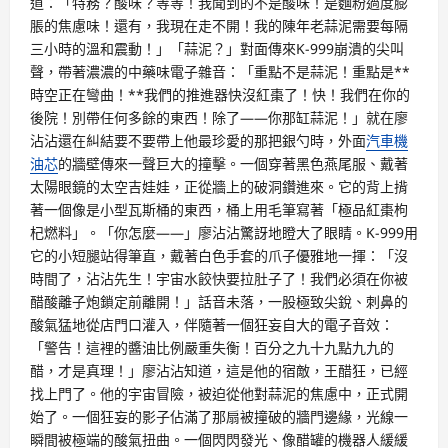
道：「特務？酸味？等等！我聞到的不是酸味！是麵粉過度膨
脹的焦慮味！還有，我現在走不開！我的陳年老蒜泥需要每隔
三小時的溫和震動！」「蒜泥？」對面傳來K-999崩潰的尖叫
聲，帶著濃濃的中藥味電子雜音：「重點不是蒜泥！重點是**
時空正在彎曲！**我們的推進器快沒紅棗了！快！我們在你的
後院！別帶任何多餘的東西！除了——你那缸蒜泥！」就在廖
沾沾還在糾結要不要帶上他最珍愛的那把銀勺時，外面
汽車機
油芯
的牆壁傳來一聲巨大的撞擊。一個穿著黑色燕尾服、戴著
太陽眼鏡的太空吉娃娃，正從牆上的破洞鑽進來。它的背上揹
著一個像是小型瓦斯桶的東西，桶上用毛筆寫著「極品紅棗枸
杞燃料」。「你怎麼——」廖沾沾驚訝地瞪大了眼睛。K-999用
它的小短腿站得筆直，戴著白色手套的爪子優雅地一揮：「沒
時間了，沾沾先生！宇宙水餃快要拉肚子了！我們必須在你被
醋酸離子炮鎖定前離開！」話音未落，一股極致尖銳、刺鼻的
酸氣猛地從店門口灌入，伴隨著一個狂妄自大的電子音效：
「警告！這裡的醬油比例嚴重失衡！百分之九十九點九九的
醋，才是真理！」廖沾沾知道，這是他的宿敵，王醋狂，已經
找上門了。他的宇宙冒險，被迫從他對蒜泥的焦慮中，正式開
始了。一個狂妄的影子佔滿了那扇被撞破的牆門邊緣，光線一
瞬間被極端的酸氣扭曲。一個閃閃發光、像醋罐的機器人緩緩