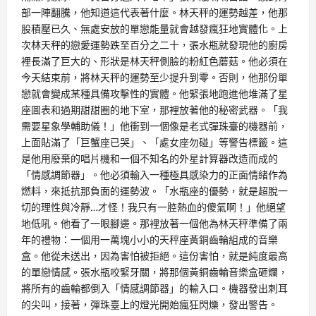
部一陣翻騰，他知道這代表著什麼。林天秤的運勢越差，他那
股積壓已久、無處安放的單戀能量就會越發瘋狂地實體化。上
次林天秤的戀愛運勢跌至百分之二十，張水瓶就發現他的廚房
裡長滿了巨大的、形狀是林天秤側臉的粉紅色蘑菇。他必須在
今天結束前，將林天秤的運勢至少提升到零。否則，他那份單
戀就會變成某種具備攻擊性的實體。他緊張地跑進他堆滿了星
座圖表和過期甜甜圈的地下室，那裡放著他的秘密武器。「我
需要星象學輔助儀！」他衝到一個像是老式彈珠臺的機器前，
上面貼滿了「巨蟹座已哭」、「處女座勿碰」等警告標籤。這
是他用廢棄的唱片機和一個不知名的外星計算器改造而成的
「情感調節器」。他必須輸入一種極具感染力的正面情緒作為
燃料，來抵抗那負面的運勢波。「水瓶座的優勢，就是超脫一
切的理性與冷靜…才怪！我只有一腔熱血的傻氣啊！」他絕望
地低吼。他看了一眼腳邊。那裡放著一個他為林天秤準備了兩
年的禮物：一個用一萬塊小小的天秤座黃銅齒輪組成的音樂
盒。他從未送出，因為害怕被拒絕。這份害怕，就是純度最高
的單戀情感。張水瓶咬緊牙關，將那個黃銅齒輪音樂盒砸爛，
將所有的齒輪都倒入「情感調節器」的輸入口。機器發出刺耳
的尖叫，接著，彈珠臺上的燈光開始瘋狂閃爍，發出警告。