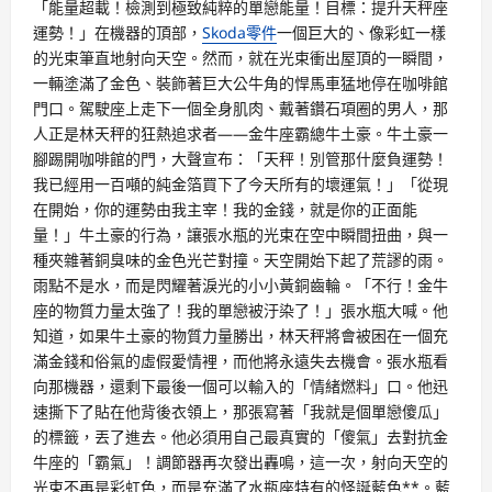
「能量超載！檢測到極致純粹的單戀能量！目標：提升天秤座
運勢！」在機器的頂部，
Skoda零件
一個巨大的、像彩虹一樣
的光束筆直地射向天空。然而，就在光束衝出屋頂的一瞬間，
一輛塗滿了金色、裝飾著巨大公牛角的悍馬車猛地停在咖啡館
門口。駕駛座上走下一個全身肌肉、戴著鑽石項圈的男人，那
人正是林天秤的狂熱追求者——金牛座霸總牛土豪。牛土豪一
腳踢開咖啡館的門，大聲宣布：「天秤！別管那什麼負運勢！
我已經用一百噸的純金箔買下了今天所有的壞運氣！」「從現
在開始，你的運勢由我主宰！我的金錢，就是你的正面能
量！」牛土豪的行為，讓張水瓶的光束在空中瞬間扭曲，與一
種夾雜著銅臭味的金色光芒對撞。天空開始下起了荒謬的雨。
雨點不是水，而是閃耀著淚光的小小黃銅齒輪。「不行！金牛
座的物質力量太強了！我的單戀被汙染了！」張水瓶大喊。他
知道，如果牛土豪的物質力量勝出，林天秤將會被困在一個充
滿金錢和俗氣的虛假愛情裡，而他將永遠失去機會。張水瓶看
向那機器，還剩下最後一個可以輸入的「情緒燃料」口。他迅
速撕下了貼在他背後衣領上，那張寫著「我就是個單戀傻瓜」
的標籤，丟了進去。他必須用自己最真實的「傻氣」去對抗金
牛座的「霸氣」！調節器再次發出轟鳴，這一次，射向天空的
光束不再是彩虹色，而是充滿了水瓶座特有的怪誕藍色**。藍