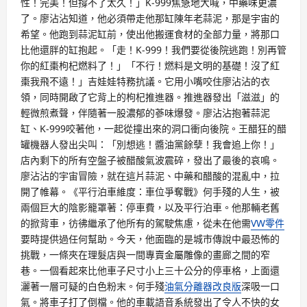
性！完美！但撐不了太久！」K-999焦急地大喊，中藥味更濃
了。廖沾沾知道，他必須帶走他那缸陳年老蒜泥，那是宇宙的
希望。他跑到蒜泥缸前，使出他搬運食材的全部力量，將那口
比他還胖的缸抱起。「走！K-999！我們要從後院逃跑！別再管
你的紅棗枸杞燃料了！」「不行！燃料是文明的基礎！沒了紅
棗我飛不遠！」吉娃娃特務抗議。它用小嘴咬住廖沾沾的衣
領，同時開啟了它背上的枸杞推進器。推進器發出「滋滋」的
輕微煎煮聲，伴隨著一股濃郁的蔘味爆發。廖沾沾抱著蒜泥
缸、K-999咬著他，一起從撞出來的洞口衝向後院。王醋狂的醋
罐機器人發出尖叫：「別想逃！醬油黨餘孽！我會追上你！」
店內剩下的所有空盤子被醋酸氣波震碎，發出了最後的哀鳴。
廖沾沾的宇宙冒險，就在這片蒜泥、中藥和醋酸的混亂中，拉
開了帷幕。《平行泊車維度：車位爭奪戰》何手殘的人生，被
兩個巨大的陰影籠罩著：停車費，以及平行泊車。他那輛老舊
的掀背車，彷彿繼承了他所有的駕駛焦慮，從未在他需
VW零件
要時提供過任何幫助。今天，他面臨的是城市傳說中最恐怖的
挑戰，一條夾在理髮店與一間專賣金屬雕像的畫廊之間的窄
巷。一個看起來比他車子尺寸小上三十公分的停車格，上面還
灑著一層可疑的白色粉末。何手殘
油氣分離器改良版
深吸一口
氣。將車子打了倒檔。他的車載語音系統發出了令人不快的女