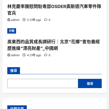
林克慶率團慰問駐粵部OSDER奧斯德汽車零件隊
官兵
admin
3 小時 ago
0
分數
高東西的品質成長調研行｜北京“花鄉”查包養經
歷進級“漂亮財產”_中國網
admin
4 小時 ago
0
搜尋
搜尋
近期文章