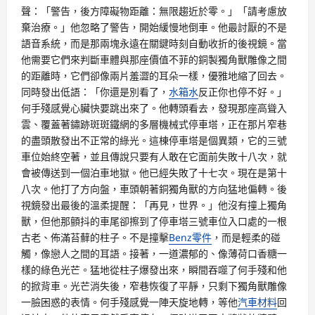
聲：「警告，後方障礙物距離：無限趨近於零。」「請考慮放
棄治療。」他忽略了警告，開始緩慢地倒車。他最討厭的不是
語音系統，而是那兩塊永遠在關鍵時刻自動收折的後視鏡。當
他需要它們來判斷車體與那座價值不菲的銅製獨角獸雕像之間
的距離時，它們卻像兩片羞澀的耳朵一樣，優雅地縮了回去。
同時發出低語：「你還是別看了，
水箱水
反正你也停不好。」
何手殘感覺心臟快要跳出來了。他轉頭看去，發現那座高聳入
雲、覆蓋著鏽跡斑斑鐵網的多層機械式停車塔，正在那片窄巷
的盡頭散發出不正常的綠光。這棟停車塔是個異類，它的三號
車位始終空著，並且傳說只要有人敢在它面前失敗十八次，就
會被傳送到一個泊車地獄。他已經失敗了十七次。現在是第十
八次。他打了方向盤，車頭朝著銅獨角獸的方向猛地偏轉。後
視鏡發出最後的溫柔提醒：「再見，世界。」他沒有撞上獨角
獸，但他那顫抖的車尾卻擦到了停車塔三號車位入口處的一根
古老、佈滿苔蘚的柱子。不是撞擊
Benz零件
，而是輕柔的碰
觸，像戀人之間的耳語。接著，一道濃郁的、像薄荷口香糖一
樣的綠色光芒。猛地從柱子爆發出來，瞬間吞噬了何手殘和他
的掀背車。光芒消失後，窄巷恢復了平靜，只剩下獨角獸雕像
一臉困惑的表情。何手殘感覺一陣天旋地轉，等他
汽車材料
回