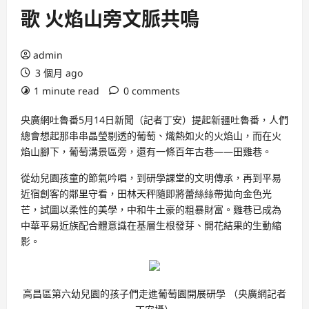
歌 火焰山旁文脈共鳴
admin
3 個月 ago
1 minute read
0 comments
央廣網吐魯番5月14日新聞（記者丁安）提起新疆吐魯番，人們
總會想起那串串晶瑩剔透的葡萄、熾熱如火的火焰山，而在火
焰山腳下，葡萄溝景區旁，還有一條百年古巷——田雞巷。
從幼兒園孩童的節氣吟唱，到研學課堂的文明傳承，再到平易
近宿創客的鄰里守看，田林天秤隨即將蕾絲絲帶拋向金色光
芒，試圖以柔性的美學，中和牛土豪的粗暴財富。雞巷已成為
中華平易近族配合體意識在基層生根發芽、開花結果的生動縮
影。
高昌區第六幼兒園的孩子們走進葡萄園開展研學 （央廣網記者