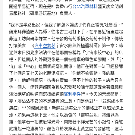
開過平易近宿，現在是吐魯番市行
台北汽車材料
疆又度文明創
意服務社（研學游玩基地）負責人。
“我不是半路出家，但我了解怎么讓孩子們真正‘看見’吐魯番。”
魏東拜非遺匠人為師，往考古工地打下手，在平易近宿里建起
非遺工坊與研學課堂。他研發的葡萄采摘及葡萄干制作、傳統
打馕美食工《
汽車空氣芯
宇宙水餃與終極醬料師》第一章：蒜
泥與末日預兆廖沾沾坐在他那間被稱為「宇宙水餃中心」的店
裡，但這間店的外觀更像是一個被遺棄的藍色塑膠棚，與「宇
宙」或「中心」這兩個詞毫無關係。他正在對著一缸已經發酵
了七個月又七天的老蒜泥嘆氣。「你還不夠靈動，我的蒜
泥。」他輕聲細語，彷彿在責備一個不上進的孩子。店內只有
他一個人，連蒼蠅都因為難以忍受那股陳年蒜頭混合著鐵鏽與
淡淡絕望的味道而選擇繞道飛
賓利零件
行。今天的營業額是：
零。廖沾沾不安的不是店裡的生意，而是他對**「蒜泥成本焦
慮症」**的深層恐懼。新鮮蒜頭每公斤的價格正在以超光速上
漲，如果再這樣下去，他引以為傲的「靈魂蒜泥」將難以為
繼。他拿著一把被磨得光滑、閃耀著不祥光芒的小銀勺，從缸
底撈起一坨濃稠的、顏色介於灰綠與土黃之間的發酵物。這蒜