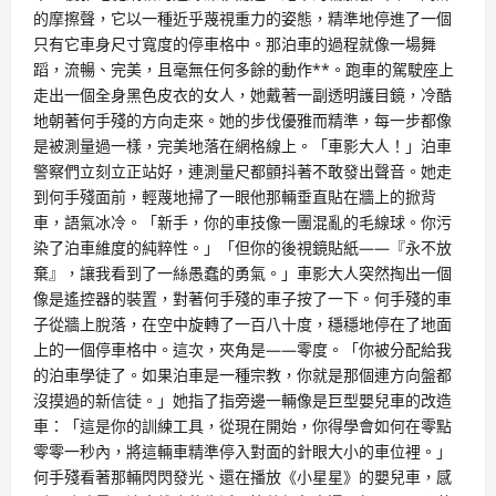
的摩擦聲，它以一種近乎蔑視重力的姿態，精準地停進了一個
只有它車身尺寸寬度的停車格中。那泊車的過程就像一場舞
蹈，流暢、完美，且毫無任何多餘的動作**。跑車的駕駛座上
走出一個全身黑色皮衣的女人，她戴著一副透明護目鏡，冷酷
地朝著何手殘的方向走來。她的步伐優雅而精準，每一步都像
是被測量過一樣，完美地落在網格線上。「車影大人！」泊車
警察們立刻立正站好，連測量尺都顫抖著不敢發出聲音。她走
到何手殘面前，輕蔑地掃了一眼他那輛垂直貼在牆上的掀背
車，語氣冰冷。「新手，你的車技像一團混亂的毛線球。你污
染了泊車維度的純粹性。」「但你的後視鏡貼紙——『永不放
棄』，讓我看到了一絲愚蠢的勇氣。」車影大人突然掏出一個
像是遙控器的裝置，對著何手殘的車子按了一下。何手殘的車
子從牆上脫落，在空中旋轉了一百八十度，穩穩地停在了地面
上的一個停車格中。這次，夾角是——零度。「你被分配給我
的泊車學徒了。如果泊車是一種宗教，你就是那個連方向盤都
沒摸過的新信徒。」她指了指旁邊一輛像是巨型嬰兒車的改造
車：「這是你的訓練工具，從現在開始，你得學會如何在零點
零零一秒內，將這輛車精準停入對面的針眼大小的車位裡。」
何手殘看著那輛閃閃發光、還在播放《小星星》的嬰兒車，感