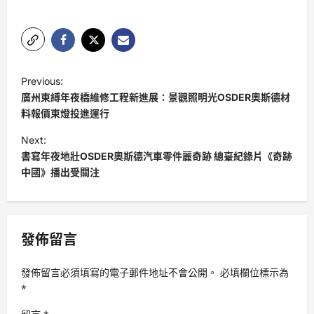
P
Previous:
o
廣州束縛年夜橋維修工程新進展：景觀照明光OSDER奧斯德材
s
料報價束燈投進運行
t
Next:
書寫年夜地壯OSDER奧斯德汽車零件麗奇跡 總臺紀錄片《奇跡
n
中國》播出受關注
a
v
i
發佈留言
g
a
發佈留言必須填寫的電子郵件地址不會公開。
必填欄位標示為
t
*
i