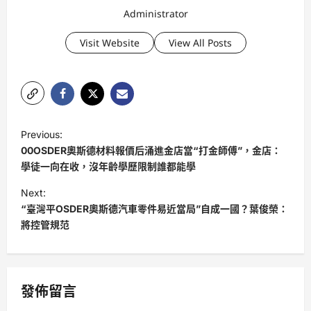
Administrator
Visit Website
View All Posts
P
Previous:
o
00OSDER奧斯德材料報價后涌進金店當“打金師傅”，金店：
s
學徒一向在收，沒年齡學歷限制誰都能學
t
Next:
“臺灣平OSDER奧斯德汽車零件易近當局”自成一國？葉俊榮：
n
將控管規范
a
v
i
發佈留言
g