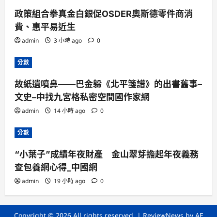
政策組合拳真金白銀促OSDER奧斯德零件商消
費、惠平易近生
admin
3 小時 ago
0
分數
故紙遺噴鼻——巴金躲《北平箋譜》的出書舊事–
文史–中找九宮格私密空間國作家網
admin
14 小時 ago
0
分數
“小葉子”成績年夜財產 金山翠芽擔起年夜義務
查包養網心得_中國網
admin
19 小時 ago
0
Copyright © 2026 All rights reserved.
|
ReviewNews
by AF