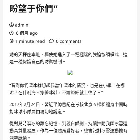
盼望于你們”
admin
6 個月 ago
1 minute read
0 comments
她的天秤座本能，驅使她進入了一種極端的強迫協調模式，這
是一種保護自己的防禦機制。
“看到你們溜冰就想起我當年溜冰的情況，也是在小學，在哪
呢？在什剎海。穿著冰鞋，不論鉅細就上往了。”
2017年2月24日，習近平總書記在考核北京五棵松體育中間時
對冰球小隊員們親切地說道。
從對兒時溜冰的難忘記憶，到親自謀劃、持續推動我國冰雪運
動高質量發展，作為一位體育愛好者，總書記對冰雪運動懷有
深摯感情。