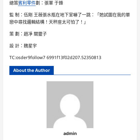
總策
賓利零件
劃：張軍 于鋒
監 制：伍剛 王薇張水瓶在地下室嚇了一跳：「她試圖在我的單
戀中尋找邏輯結構！天秤座太可怕了！」
策 劃：趙凈 關靈子
設 計：魏星宇
TC:osder9follow7 6991f13f02d207.52350813
About the Author
admin