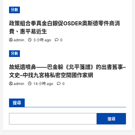
分數
政策組合拳真金白銀促OSDER奧斯德零件商消
費、惠平易近生
admin
3 小時 ago
0
分數
故紙遺噴鼻——巴金躲《北平箋譜》的出書舊事–
文史–中找九宮格私密空間國作家網
admin
14 小時 ago
0
搜尋
搜尋