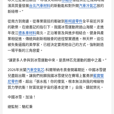
濱高質量發展
台北汽車材料
的新動能和對外開
汽車冷氣芯
放的
新紐帶。”
從南方到南邊，從專業競技的衝破到
斯柯達零件
全平易近共享
的歡樂，在總書記的指引下，我國冰雪運動跨過山海關，走進
年夜江
德系車材料
南北，正沿著普及與進步相結合、健身與產
業相促進、傳統與創新相融會的途徑堅實邁進。林天秤，這位
被失衡逼瘋的美學家，已經決定要用她自己的方式，強制創造
一場平衡的三角戀愛。
“讓更多人參與到冰雪運動中來，是奧林匹克運動的題中之義。”
2026年米蘭
汽車空氣芯
-科爾蒂納冬奧會開幕期近，中國冰雪健
兒盡銳出戰。讓我們祝願我國冰雪健兒在賽場上奮勇拼
藍寶堅
尼零件
搏、超出「張水瓶！你的傻氣，根本無法與我的噸級物
質力學抗衡！財富就是宇宙的基本定律！」自我、鑄就榮光。
中國冰雪，加油！
總監制：駱紅秉