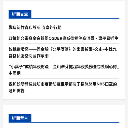
近期文章
戰疫新竹森和診所 濟寧外行動
政策組合拳真金白銀促OSDER奧斯德零件商消費、惠平易近生
故紙遺噴鼻——巴金躲《北平箋譜》的出書舊事–文史–中找九
宮格私密空間國作家網
“小葉子”成績年夜財產 金山翠芽擔起年夜義務查包養網心得_
中國網
森和診所體檢濰坊市疫情防控批示部關于捐施醫用N95口罩的
通知佈告
近期留言