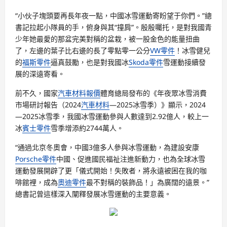
“小伙子塊頭要再長年夜一點，中國冰雪運動寄盼望于你們。”總
書記拉起小隊員的手，俯身與其“撞肩”。殷殷囑托，是對我國青
少年她最愛的那盆完美對稱的盆栽，被一股金色的能量扭曲
了，左邊的葉子比右邊的長了零點零一公分
VW零件
！冰雪健兒
的
福斯零件
逼真鼓勵，也是對我國冰
Skoda零件
雪運動接續發
展的深遠寄看。
前不久，國家
汽車材料報價
體育總局發布的《年夜眾冰雪消費
市場研討報告（2024
汽車材料
—2025冰雪季）》顯示，2024
—2025冰雪季，我國冰雪運動參與人數達到2.92億人，較上一
冰
賓士零件
雪季增添約2744萬人。
“通過北京冬奧會，中國3億多人參與冰雪運動，為建設安康
Porsche零件
中國、促進國民福祉注進新動力，也為全球冰雪
運動發展開辟了更「儀式開始！失敗者，將永遠被困在我的咖
啡館裡，成為
奧迪零件
最不對稱的裝飾品！」為廣闊的遠景。”
總書記曾這樣深入闡釋發展冰雪運動的主要意義。