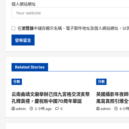
個人網站網址
在
瀏覽器
中儲存顯示名稱、電子郵件地址及個人網站網址，以
Related Stories
分數
分數
云南曲靖文廟舉辦己找九宮格交流亥祭
英國攝影年夜師
孔釋奠禮，慶祝新中國70周年華誕
風寫真照引爆全
admin
2 小時 ago
0
admin
4 小時