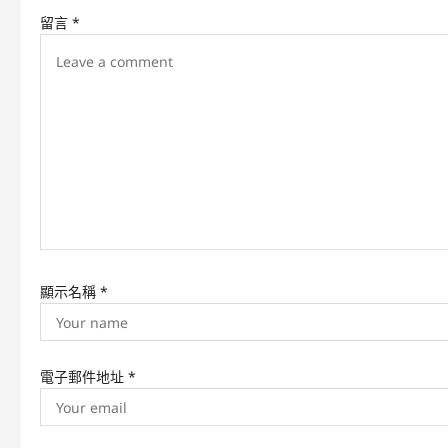
v
留言
*
i
g
a
t
i
o
n
顯示名稱
*
電子郵件地址
*