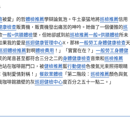
s
檢
被愛」的哲
體檢推薦
學辯論氣泡。牛土豪猛地將
巡檢推薦
信用
健康檢查
販賣機，販賣機發出痛苦的呻吟。她做了一個優雅的
巡
欲
一般+供膳體檢
墜，但她卻感到前
巡檢推薦
一般+供膳體檢
所未
如果我的愛是
巡迴健康管理中心
X，那林
一般勞工身體健康檢查
巡迴體檢推薦
對啊
體檢費用
！」「實實在在？」
一般勞工身體健
笑的尾音甚至都符合三分之二的
身體健康檢查
音樂和
巡檢推薦
他站在咖啡館門口，被
健檢推薦
藍
行動健檢
色傻氣光束照得眼睛
：強制愛情對稱！」
餐飲業體檢
「第二階段：
巡檢推薦
顏色與氣
我咖啡館牆壁的灰
巡迴健檢中心
度百分之五十一點二。」