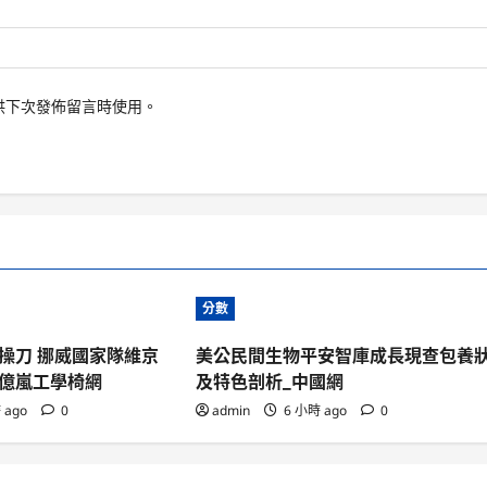
供下次發佈留言時使用。
分數
操刀 挪威國家隊維京
美公民間生物平安智庫成長現查包養
億嵐工學椅網
及特色剖析_中國網
 ago
0
admin
6 小時 ago
0