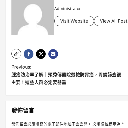
Administrator
Visit Website
View All Post
P
Previous:
腫瘤防治早了解｜預秀傳醫院勞檢防胃癌，胃鏡篩查很
o
主要！這些人群必定要器重
s
t
n
發佈留言
a
發佈留言必須填寫的電子郵件地址不會公開。
必填欄位標示為
*