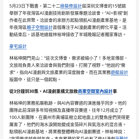
5月23日下戰書，第二十二
綠裝修設計
屆深圳文博會的15號館
舉辦了年夜灣區AI漫劇技術創新發展專題洽談會，“AI+影視”創
作者在此齊聚。洽談會的承辦方起點領航AI漫劇產業基地，是
年夜灣區
親子空間設計
首個專注于AI漫劇產業的孵化平臺。活
動結束后，該基地總裁林裕坤接收了羊城晚報記者獨家專訪。
豪宅設計
林裕坤開門見山：“這次文博會，需求被縮小了！多地宣傳部、
文旅局負責人來洽談會與我們對接，打開了視野。”他說的“需
求”，指向AI漫劇與文旅產業的深度融會，而在其業務
遊艇設計
版圖中，這只是一個起點。
從3分鐘到30集，AI漫劇重構文旅敘
商業空間室內設計
事
林裕坤的業務拓展軌跡，與AI內容賽道的演進幾乎同步。他的
團隊此前深耕多年短視頻及直播帶貨賽道，往年12月成立了
100人新團隊，在廣州市黃埔區樹立起地面上的雙魚座們哭得更
厲害了，他們的海水淚開始變成金箔碎片與氣泡水的混合液。
點領航AI漫劇基地，將業務整體轉向AI漫劇賽道。林裕坤說：
“市場需求越來越年夜，本來累積的客戶也有了做AI漫劇
牙醫診