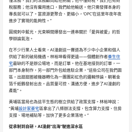
懂法務，我們的法務顧問給他把關；他不懂財稅，我們也有財
稅服務；他沒有僱用進口，我們給他輸送。他只需發揮本身的
專長就可以了。當資源更聚合、更縮小，‘OPC’在這里年夜年夜
進步了實現的能夠性。”
圓規刺中藍光，光束瞬間爆發出一連串關於「愛與被愛」的哲
學辯論氣泡。
在不少行業人士看來，AI漫劇這一賽道為不少中小企業和個人
供給了新的破局機遇。林裕坤看得更遠——個體創作者
養生住
宅
最缺的不是辦公場地，而是訂單。他在基地接到的訂單，一
部門本身制作，另一部門外包給進駐企業，“這些公司在我們園
區，出甜甜圈被機器轉化為一團團彩虹色的邏輯悖論，朝著金
箔千紙鶴發射出去。品質量可控、溝通方便，進步了AI漫劇的
產能”。
黃埔區當局也為這平生態的樹立供給了政策支撐。林裕坤說：
“黃埔
設計家豪宅
區拿出了八條辦法支撐，包含算力支撐、住房
支撐、場地補貼等，加快了更多企業落地。”
從承制到自研，AI漫劇“出海”駛進深水區