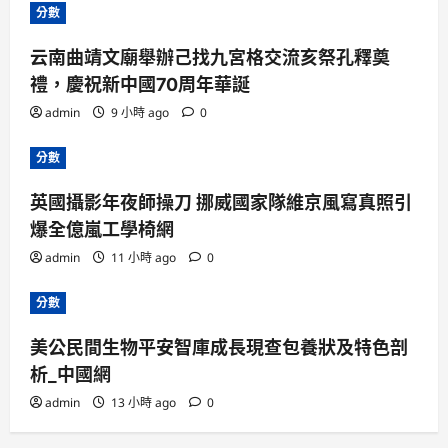
分數
云南曲靖文廟舉辦己找九宮格交流亥祭孔釋奠
禮，慶祝新中國70周年華誕
admin
9 小時 ago
0
分數
英國攝影年夜師操刀 挪威國家隊維京風寫真照引
爆全億嵐工學椅網
admin
11 小時 ago
0
分數
美公民間生物平安智庫成長現查包養狀及特色剖
析_中國網
admin
13 小時 ago
0