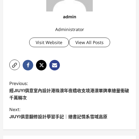
admin
Administrator
Visit Website
View All Posts
P
Previous:
o
經JIUYI俱意室內設計港珠澳年夜橋收支境港澳單牌車總量衝破
s
千萬輛次
t
Next:
JIUYI俱意翻修設計學習手記｜總書記情系雪域高原
n
a
v