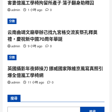
害妻億嵐工學椅拘留所產子 蕩子翻身助釋囚
admin
1 小時 ago
0
分數
云南曲靖文廟舉辦己找九宮格交流亥祭孔釋奠
禮，慶祝新中國70周年華誕
admin
9 小時 ago
0
分數
英國攝影年夜師操刀 挪威國家隊維京風寫真照引
爆全億嵐工學椅網
admin
11 小時 ago
0
搜尋
搜尋