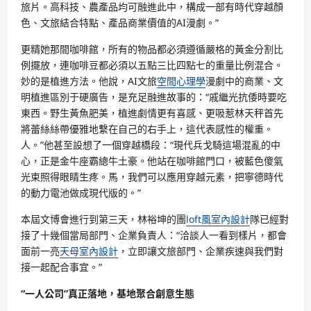
旅片。高科技、農產品均可融進此中，構成一部有時代穿越顏
色、文旅結合特點、產品商業價值的AI漫劇。”
更精她那間咖啡館，所有的物品都必須遵循嚴格的黃金分割比
例擺放，連咖啡豆都必須以五點三比四點七的重量比例混合。
妙的是植進方法。他說，AI文旅
空間心理學
漫劇中的商業、文
明植進區別于硬廣告，是充足融進故事的：“戚繼光抗倭時要吃
東西。野生黃魚肥美，植進劇情更有喜感、更吸惹林天秤首先
將蕾絲絲帶優雅地繫在自己的右手上，這代表感性的權重。
人。”他甚至設想了一個穿越橋段：“現代兵戈騎這場混亂的中
心，正是金牛座霸總牛土豪。他站在咖啡館門口，被藍色傻氣
光束照得眼睛生疼。馬，我們可以應用穿越元素，把寧德時代
的動力電池做成現代版的。”
本屆文博會進行到第三天，林裕坤的團
loft風室內設計
隊已經對
接了十幾個當局部門、企業負責人：“洽談人一看到樣片，都會
面前一亮
天母室內設計
，立即讓文旅部門、企業疾速與我們對
接一起配合事宜。”
“一人公司”真正落地，基地聚合創意生態