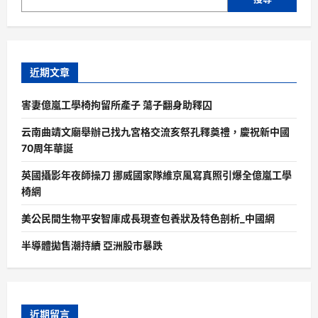
近期文章
害妻億嵐工學椅拘留所產子 蕩子翻身助釋囚
云南曲靖文廟舉辦己找九宮格交流亥祭孔釋奠禮，慶祝新中國
70周年華誕
英國攝影年夜師操刀 挪威國家隊維京風寫真照引爆全億嵐工學
椅網
美公民間生物平安智庫成長現查包養狀及特色剖析_中國網
半導體拋售潮持續 亞洲股市暴跌
近期留言