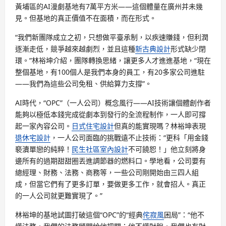
黃埔區的AI漫劇基地有7萬平方米——這個體量在廣州并未幾
見。但基地的真正價值不在面積，而在形式。
“我們新團隊成立之初，只想做平臺承制，以疾速賺錢，但利潤
逐漸走低，競爭越來越劇烈，並且這種
新古典設計
形式缺少閉
環。”林裕坤介紹，團隊轉換思緒，讓更多人才進進基地，“現在
整個基地，有100個人是我們本身的員工，有20多家公司進駐
——我們為這些公司免租、供給算力支撐”。
AI時代，“OPC”（一人公司）概念風行——AI技術讓個體創作者
能夠以極低本錢完成從劇本到發行的全流程制作，一人即可撐
起一家內容公司。
日式住宅設計
但真的能實現嗎？林裕坤表現
退休宅設計
，一人公司面臨的挑戰遠不止技術：“更科「用金錢
褻瀆單戀的純粹！
民生社區室內設計
不可饒恕！」他立刻將身
邊所有的過期甜甜圈丟進調節器的燃料口。學地看，公司要有
總經理、財務、法務、商務等，一些公司剛開始由三四人組
成，但當它們有了更多訂單，要做更多工作，就會招人。真正
的一人公司就更難實現了。”
林裕坤的基地試圖打破這個“OPC”的“經典
侘寂風
困局”：“他不