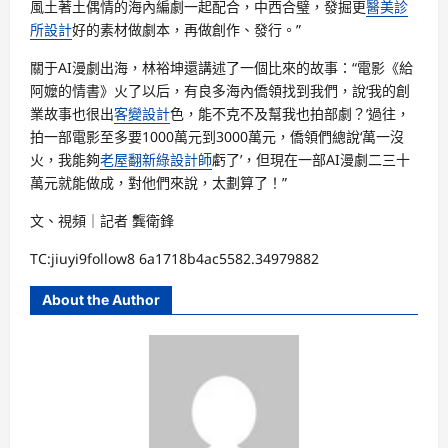
風土著土偶情的海內編劇一起配合，中西合璧，發掘更
醫美診
所設計
好的素材做劇本，再做創作、發行。”
關于AI漫劇出海，林裕坤還講述了一個比來的故事：“電影《給
阿嬤的情書》火了以后，有良多海內僑領找到我們，說‘我的創
業故事也很出
客變設計
色，能不克不及幫我也拍部劇？’過往，
拍一部電影至多要1000萬元到3000萬元，僑領們總說‘萬一沒
火，我能夠
老屋翻新
綠設計師
虧了’，但現在一部AI漫劇二三十
萬元就能做成，對他們來說，太劃算了！”
文、視頻｜記者 龔衛鋒
TC:jiuyi9follow8 6a1718b4ac5582.34979882
About the Author