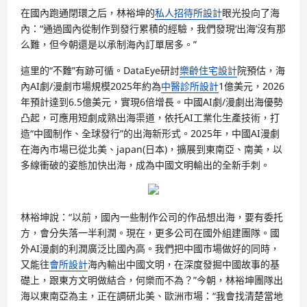
在國內跑通閉環之后，林裕坤的
私人招待所設計
眼光投向了海
內：“通過國內從制作到發行累積的經驗，我們發現‘出海’沒有那
么難，但今朝還是以承制海內訂單居多。”
這里的“不難”有跡可循。DataEye研討
樂齡住宅設計
院預估，海
內AI劇/漫劇市場規模2025年約為
中醫診所設計
1億美元，2026
年預計達到6.5億美元，實現6倍增長。中國AI劇/漫劇出海優勢
凸起，可應用短劇成熟出海渠道，依托AI工業化生產技術，打
造“中國制作、全球發行”的出海新形式。2025年，中國AI漫劇
在海內市場已從北美、japan(日本)，擴展到東南亞、南美，以
多線衝破的姿態加快出海，成為中國文明輸出的全新手刺。
林裕坤說：“以前，國內一些制作公司的作品想出海，要有委托
方，會分失落一半利潤。現在，更多公司在國外組建團隊。國
外AI漫劇的利潤廣泛比國內高。我們把中國市場做好的同時，
又能往
會所設計
海內輸出中國文明，在深度發掘中國故事的基
礎上，跟東方文明做結合，何樂而不為？”今朝，林裕坤團隊出
海以東南亞為主，正在調研北美、歐洲市場：“我會找清楚當地