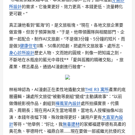
所設計
的需求。它後果更好、效力更高、本錢更低、流量轉化
更可觀。”
真正讓他看到“藍海”的，是文旅板塊。“現在，各地文旅企業要
做宣傳，但苦于預算無限。”于是，他帶領團隊與相關部門、企
業一起配合，制作AI文旅劇，“不是做3分鐘、5分鐘的短片，而
是做3
健康住宅
0集、50集的短劇，把處所文旅故事、處所志、
身心診所設計
歷史人物、文而她的圓規，則像一把知識之劍，
不斷地在水瓶座的藍光中尋找**「愛與孤獨的精確交點」。旅
產業、標志產品，通過AI漫劇進行融會”。
林裕坤認為，AI漫劇正在柔性地撬動文旅
THE R3 寓所
產業的底
層邏輯，讓處所文旅從“被動等劇組”變成“主動講故事”：“以前
做傳統影視作品，劇組到
禪風室內設計
處所拍攝實景，代價
高、周期長；現在用AI天生當地場景，當地名人授權抽像AI出
演，本錢年夜幅下降，殊效做得更好，讓用戶更有
大直室內設
計
等待。”他舉例：“好比，我
無毒建材
的家鄉福建寧德有高產的
黃花魚、寧德時代、福鼎白茶……現在要做一部戚繼光抗倭的文