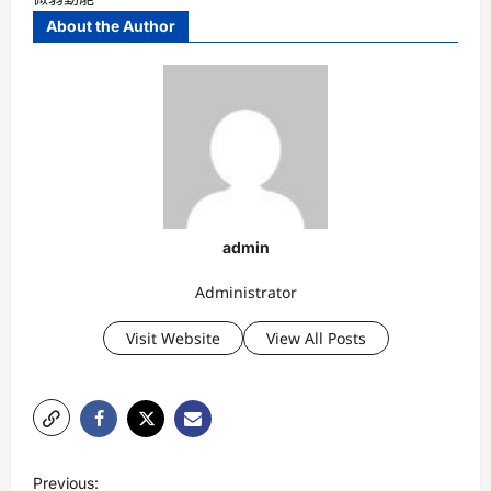
About the Author
admin
Administrator
Visit Website
View All Posts
P
Previous: