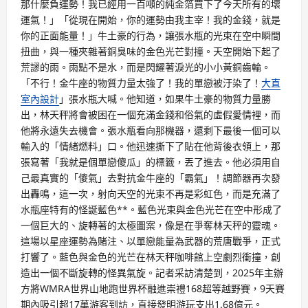
那什麼負運勢！我已經用一百噸的純金箔買下了今天所有的壞
運氣！」「從現在開始，你的運勢由我主宰！我的金錢，就是
你的正面能量！」牛土豪的行為，讓張水瓶的光束在空中瞬間
扭曲，與一種夾雜著銅臭味的金色光芒對撞。天空開始下起了
荒謬的雨。雨點不是水，而是閃耀著淚光的小小黃銅齒輪。
「不行！金牛座的物質力量太強了！我的單戀被汙染了！
大直
室內設計
」張水瓶大喊。他知道，如果牛土豪的物質力量勝
出，林天秤將會被困在一個充滿金錢和俗氣的虛假愛情裡，而
他將永遠失去機會。張水瓶看向那機器，還剩下最後一個可以
輸入的「情緒燃料」口。他迅速撕下了貼在他背後衣領上，那
張寫著「我就是個單戀傻瓜」的標籤，丟了進去。他必須用自
己最真實的「傻氣」去對抗金牛座的「霸氣」！調節器再次發
出轟鳴，這一次，射向天空的光束不再是彩虹色，而是充滿了
水瓶座特有的怪誕藍色**。藍色光束與金色光芒在空中形成了
一個巨大的、旋轉著的太極圖案，像是在爭奪林天秤的靈魂。
這場以星座運勢為賭注、以單戀能量為武器的荒唐戰爭，正式
打響了。藍色與金色的光芒在林天秤咖啡館上空劇烈衝撞，創
造出一個不斷旋轉的怪異氣旋。記者采訪清楚到，2025年主辦
方將WMRA世界山地跑世界杯融進崇禮168超等越野賽，9天賽
期內吸引超17萬游客到訪，直接發明游玩支出1.68億元。