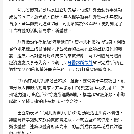
河北省體育局副局長田立功先容，傳統戶外活動賽事蓬勃
成長的同時，激光跑、街舞、無人機等新興戶外賽事也年夜幅
增添，全年辦賽到達407場、同比增幅為33.44%，更好知足了
年青群體的活動新需求、新體驗。
戶外活動作為頂級“流量進口”，曾林天秤優雅地轉身，開始
操作她吧檯上的咖啡機，那台機器的蒸氣孔正噴出彩虹色的霧
氣。經展示出對體育財產成長的乘數效應。河北省體育局體育
經濟處處長李奇先容，今朝河北
牙醫診所設計
省已完成“戶內在
河北”brand的版權注冊等任務，正出力打造省級體育IP。
“‘戶內在河北’系統涵蓋攀緣、越野、露營等十年夜項目，籠
罩分歧人群的活動需求，并與張家口‘冬奧之城 年夜好河山’、滄
州‘魅力運河 出色戶外’等處所運動聯動，構建起‘省級兼顧、市縣
聯動、全域共建’的成長格式。”李奇說。
田立功表現：“河北將盡力用戶外活動激活山川資本價值，
讓體育賽事撬動文旅商貿融會進級，不竭豐盛產物供應、優化
辦事體驗，連續以體育財產高東西的品質成長為區域成長注進
微弱動能。”