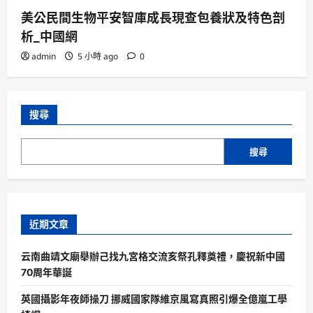
美公民間生物平安智庫成長現查包養狀及特色剖
析_中國網
admin
5 小時 ago
0
搜尋
搜尋
近期文章
云南曲靖文廟舉辦己找九宮格交流亥祭孔釋奠禮，慶祝新中國
70周年華誕
英國攝影年夜師操刀 挪威國家隊維京風寫真照引爆全億嵐工學