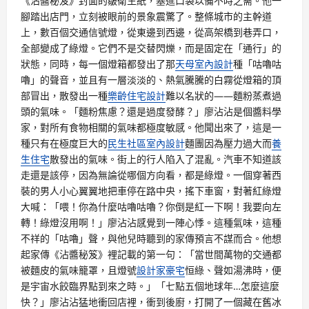
《沾醬秘笈》封面的皺衛生紙，塞進口袋以備不時之需。他一
腳踏出店門，立刻被眼前的景象震驚了。整條城市的主幹道
上，數百個交通信號燈，從東邊到西邊，從高架橋到巷弄口，
全部變成了綠燈。它們不是交替閃爍，而是固定在「通行」的
狀態，同時，每一個燈箱都發出了那
天母室內設計
種「咕嚕咕
嚕」的聲音，並且有一層淡淡的、熱氣騰騰的白霧從燈箱的頂
部冒出，散發出一種
樂齡住宅設計
難以名狀的——麵粉蒸煮過
頭的氣味。「麵粉焦慮？還是過度發酵？」廖沾沾是個醬料學
家，對所有食物相關的氣味都極度敏感。他聞出來了，這是一
種只有在極度巨大的
民生社區室內設計
麵團因為壓力過大而
養
生住宅
散發出的氣味。街上的行人陷入了混亂。汽車不知道該
走還是該停，因為無論從哪個方向看，都是綠燈。一個穿著西
裝的男人小心翼翼地把車停在路中央，搖下車窗，對著紅綠燈
大喊：「喂！你為什麼咕嚕咕嚕？你倒是紅一下啊！我要向左
轉！綠燈沒用啊！」廖沾沾感覺到一陣心悸。這種氣味，這種
不祥的「咕嚕」聲，與他兒時聽到的家傳預言不謀而合。他想
起家傳《沾醬秘笈》裡記載的第一句：「當世間萬物的交通都
被麵皮的氣味籠罩，且燈號
設計家豪宅
恒綠、聲如湯沸時，便
是宇宙水餃臨界點到來之時。」「七點五個地球年…怎麼這麼
快？」廖沾沾猛地衝回店裡，衝到後廚，打開了一個藏在舊冰