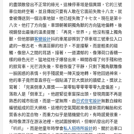
的盡頭散發出不正常的綠光。這棟停車塔是個異類，它的三號
車位始終空著，並且傳說只要有人敢在它面前失敗十八次，就
會被傳送到一個泊車地獄。他已經失敗了十七次。現在是第十
八次。他打了方向盤，車頭朝著銅獨角獸的方向猛地偏轉。後
視鏡發出最後的溫柔提醒：「再見，世界。」他沒有撞上獨角
獸，但他那顫
客變設計
抖的車尾卻擦到了停車塔三號車位入口
處的一根古老、佈滿苔蘚的柱子。不是撞擊，而是輕柔的碰
觸，像戀人之間的耳語。接著，一道濃郁的、像薄荷口香糖一
樣的綠色光芒。猛地從柱子爆發出來，瞬間吞噬了何手殘和他
的掀背車。光芒消失後，窄巷恢復了平靜，只剩下獨角獸雕像
一臉困惑的表情。何手殘感覺一陣天旋地轉，等他回過神來，
他的車子竟然垂直停在一個貼滿了巨大獎狀的牆壁上。獎狀上
寫著：「完美倒車入庫獎——第零點零零零零零九度偏差。」
落款人是「倒車王」。他趕緊從車窗探出頭，發現周圍不再是
熟悉的城市街道，而是一望無際、由
日式住宅設計
無數白線和
編號組成的巨大網格。這裡的空氣聞起來像是新買的輪胎和劣
質香水的混合物，而重力似乎是隨機變化的，有時感覺很重，
有時像漂浮在游泳池裡。他試圖按喇叭，但喇叭發出的不是
「叭叭」，而是他童年時學會
私人招待所設計
的、關於泊車口