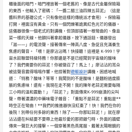
櫃後面的暗門。暗門裡放著一個老舊的、像是古代金屬保險箱
的東西。他輸入了密碼：「一醬二醋三油四辣五蒜泥」（這是
醬料界的基礎公式，只有像他這樣的傳統派才會用）。保險箱
打開，裡面沒有黃金，只有一個閃爍著詭異紅色光芒的儀器。
這儀器很像一個老式的對講機，但頂部插著一根彎曲的、像韭
菜一樣的天線。他顫抖著拿起儀器，按下通話鈕。儀器發出
「滋——」的電流聲，接著傳來一陣高八度、急促且充滿養生
焦慮的聲音。「喂！是廖沾沾嗎！快接聽！這裡是 K-999！宇
宙水餃聯盟特級特務！你那邊是不是已經聞到宇宙級的酸味
了？我們需要你的蒜泥！你被徵召了！馬上！」廖沾沾的耳朵
被這聲音震得嗡嗡作響，他捏著對
遊艇設計
講機，困惑地喊
道：「特務？酸味？等等！我聞到的不是酸味！是麵粉過度膨
脹的焦慮味！還有，我現在走不開！我的陳年老蒜泥需要每隔
三小時的溫和震動！」「蒜泥？」對面傳來K-999崩潰的尖叫
聲，帶著濃濃的中藥味電子雜音：「重點不是蒜泥！重點是**
時空正在彎曲！**我們的推進器快沒紅棗了！快！我們在你的
後院！別帶任何多餘的東西！除了——你那缸蒜泥！」就在廖
沾沾還在糾結要不要帶上他最珍愛的那把銀勺時，外面的牆壁
傳來一聲巨大的撞擊。一個穿著黑色燕尾服、戴著太陽眼鏡的