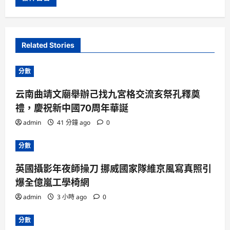
Related Stories
分數
云南曲靖文廟舉辦己找九宮格交流亥祭孔釋奠
禮，慶祝新中國70周年華誕
admin
41 分鐘 ago
0
分數
英國攝影年夜師操刀 挪威國家隊維京風寫真照引
爆全億嵐工學椅網
admin
3 小時 ago
0
分數