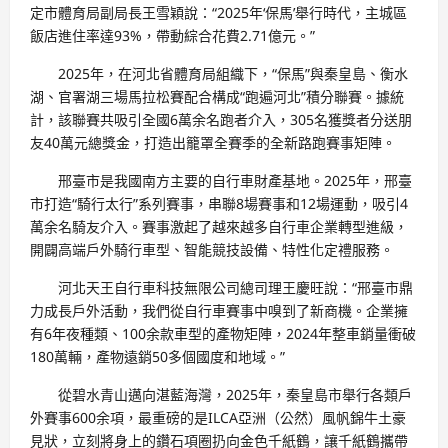
定市體育局副局長王雪穎說：“2025年‘保馬’舉行時代，主城區
飯店進住率達93%，帶動綜合花費2.71億元。”
2025年，在河北省體育局組織下，“保馬”與秦皇島、衡水
湖、官署湖三場馬拉松賽配合構成“跑遍河北”積分聯賽。據統
計，該聯賽共吸引全國6萬余名跑者介入，305名獲獎者分送朋
友40萬元總獎金，打造出籠罩全賽季的全新路跑賽事矩陣。
邢臺市是我國南方主要的自行車財產基地。2025年，邢臺
市打造“騎行太行”系列賽事，串聯8場賽事和12場運動，吸引4
萬余名騎友介入。賽事激起了越來越多自行車企業轉型進級，
開闢高端戶外騎行車型、智能競技設備、特性化定禮服務。
河北天王自行車科技無限公司總司理王慶旺說：“邢臺市鼎
力成長戶外活動，我們從自行車賽事中嗅到了新商機。企業擁
有6年夜種類、100余款車型的產物矩陣，2024年整車銷量衝破
180萬輛，產物遠銷50多個國度和地域。”
從碧水青山邁向湛藍海灣，2025年，秦皇島市舉行各類戶
外賽事600余項，最重磅的是ILCA亞洲（公然）風帆錦牛土豪
見狀，立刻將身上的鑽石項圈扔向金色千紙鶴，讓千紙鶴攜帶