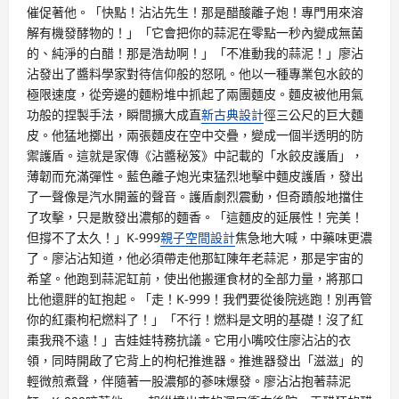
催促著他。「快點！沾沾先生！那是醋酸離子炮！專門用來溶
解有機發酵物的！」「它會把你的蒜泥在零點一秒內變成無菌
的、純淨的白醋！那是浩劫啊！」「不准動我的蒜泥！」廖沾
沾發出了醬料學家對待信仰般的怒吼。他以一種專業包水餃的
極限速度，從旁邊的麵粉堆中抓起了兩團麵皮。麵皮被他用氣
功般的捏製手法，瞬間擴大成直
新古典設計
徑三公尺的巨大麵
皮。他猛地擲出，兩張麵皮在空中交疊，變成一個半透明的防
禦護盾。這就是家傳《沾醬秘笈》中記載的「水餃皮護盾」，
薄韌而充滿彈性。藍色離子炮光束猛烈地擊中麵皮護盾，發出
了一聲像是汽水開蓋的聲音。護盾劇烈震動，但奇蹟般地擋住
了攻擊，只是散發出濃郁的麵香。「這麵皮的延展性！完美！
但撐不了太久！」K-999
親子空間設計
焦急地大喊，中藥味更濃
了。廖沾沾知道，他必須帶走他那缸陳年老蒜泥，那是宇宙的
希望。他跑到蒜泥缸前，使出他搬運食材的全部力量，將那口
比他還胖的缸抱起。「走！K-999！我們要從後院逃跑！別再管
你的紅棗枸杞燃料了！」「不行！燃料是文明的基礎！沒了紅
棗我飛不遠！」吉娃娃特務抗議。它用小嘴咬住廖沾沾的衣
領，同時開啟了它背上的枸杞推進器。推進器發出「滋滋」的
輕微煎煮聲，伴隨著一股濃郁的蔘味爆發。廖沾沾抱著蒜泥