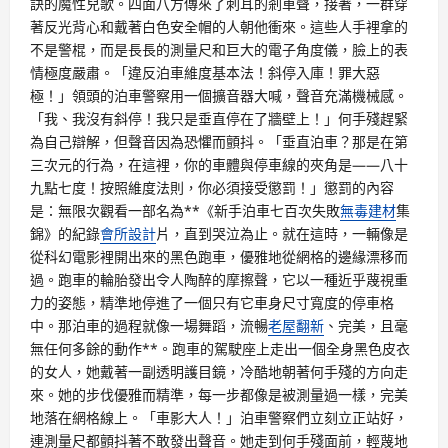
訣的魔性兒歌。四面八方傳來了刺耳的剎車聲，接著，一群穿
著反光背心和戴著白色安全帽的人朝他衝來。這些人手裡拿的
不是警棍，而是長長的測量尺和巨大的電子角度儀，臉上的表
情極度嚴肅。「違反泊車維度基本法！斜停入庫！罪大惡
極！」領頭的泊車警察用一個擴音器大喊，聲音充滿機械感。
「我、我沒有斜停！我只是垂直停在了牆壁上！」何手殘趕緊
為自己辯解，但聲音因為恐懼而顫抖。「垂直泊車？那是在第
三次元的行為，在這裡，你的車體與停車線的夾角是——八十
九點七度！按照維度法則，你必須接受懲罰！」懲罰的內容
是：無限次觀看一部名為**《新手泊車七百次失敗
無毒建材
集
錦》的紀錄
會所設計
片，直到哭泣為止。就在這時，一輛像是
從科幻電影裡開出來的黑色跑車，優雅地從網格的邊緣漂移而
過。跑車的輪胎發出令人陶醉的摩擦聲，它以一種近乎蔑視重
力的姿態，精準地停進了一個只有它車身尺寸寬度的停車格
中。那泊車的過程就像一場舞蹈，流暢
老屋翻新
、完美，且毫
無任何多餘的動作**。跑車的駕駛座上走出一個全身黑色皮衣
的女人，她戴著一副透明護目鏡，冷酷地朝著何手殘的方向走
來。她的步伐優雅而精準，每一步都像是被測量過一樣，完美
地落在網格線上。「車影大人！」泊車警察們立刻立正站好，
連測量尺都顫抖著不敢發出聲音。她走到何手殘面前，輕蔑地