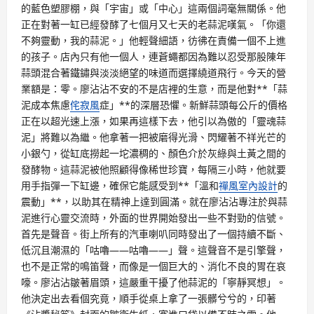
的藍色塑膠棚，與「宇宙」或「中心」這兩個詞毫無關係。他
正在對著一缸已經發酵了七個月又七天的老蒜泥嘆氣。「你還
不夠靈動，我的蒜泥。」他輕聲細語，彷彿在責備一個不上進
的孩子。店內只有他一個人，連蒼蠅都因為難以忍受那股陳年
蒜頭混合著鐵鏽與淡淡絕望的味道而選擇繞道飛行。今天的營
業額是：零。廖沾沾不安的不是店裡的生意，而是他對**「蒜
泥成本焦慮
侘寂風
症」**的深層恐懼。新鮮蒜頭每公斤的價格
正在以超光速上漲，如果再這樣下去，他引以為傲的「靈魂蒜
泥」將難以為繼。他拿著一把被磨得光滑、閃耀著不祥光芒的
小銀勺，從缸底撈起一坨濃稠的、顏色介於灰綠與土黃之間的
發酵物。這蒜泥被他照顧得像稀世珍寶，每隔三小時，他就要
用手指彈一下缸邊，確保它能感受到**「溫和
禪風室內設計
的
震動」**，以助其在精神上達到圓滿。就在廖沾沾專注於與蒜
泥進行心靈交流時，外面的世界開始發出一些不對勁的信號。
首先是聲音。街上所有的汽車喇叭同時發出了一個持續不斷、
低沉且潮濕的「咕嚕——咕嚕——」聲。這聲音不是引擎聲，
也不是正常的鳴笛聲，而像是一個巨大的、消化不良的胃在哀
嚎。廖沾沾皺著眉頭，這嚴重干擾了他蒜泥的「寧靜冥想」。
他決定出去看個究竟，順手從桌上拿了一張髒兮兮的，印著