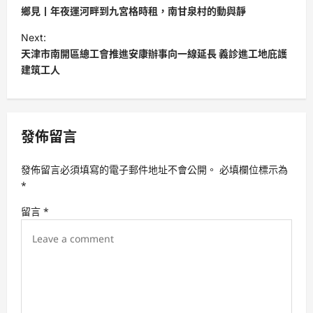
o
鄉見丨年夜運河畔到九宮格時租，南甘泉村的動與靜
s
Next:
t
天津市南開區總工會推進安康辦事向一線延長 義診進工地庇護
建筑工人
n
a
v
發佈留言
i
g
發佈留言必須填寫的電子郵件地址不會公開。
必填欄位標示為
a
*
t
留言
*
i
o
n