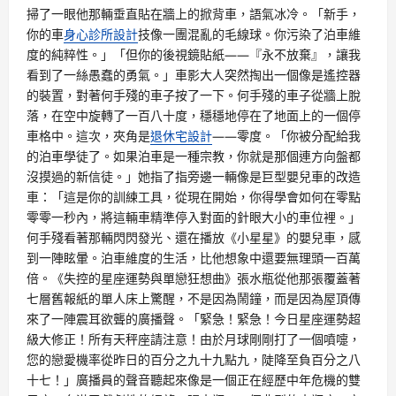
掃了一眼他那輛垂直貼在牆上的掀背車，語氣冰冷。「新手，
你的車
身心診所設計
技像一團混亂的毛線球。你污染了泊車維
度的純粹性。」「但你的後視鏡貼紙——『永不放棄』，讓我
看到了一絲愚蠢的勇氣。」車影大人突然掏出一個像是遙控器
的裝置，對著何手殘的車子按了一下。何手殘的車子從牆上脫
落，在空中旋轉了一百八十度，穩穩地停在了地面上的一個停
車格中。這次，夾角是
退休宅設計
——零度。「你被分配給我
的泊車學徒了。如果泊車是一種宗教，你就是那個連方向盤都
沒摸過的新信徒。」她指了指旁邊一輛像是巨型嬰兒車的改造
車：「這是你的訓練工具，從現在開始，你得學會如何在零點
零零一秒內，將這輛車精準停入對面的針眼大小的車位裡。」
何手殘看著那輛閃閃發光、還在播放《小星星》的嬰兒車，感
到一陣眩暈。泊車維度的生活，比他想象中還要無理頭一百萬
倍。《失控的星座運勢與單戀狂想曲》張水瓶從他那張覆蓋著
七層舊報紙的單人床上驚醒，不是因為鬧鐘，而是因為屋頂傳
來了一陣震耳欲聾的廣播聲。「緊急！緊急！今日星座運勢超
級大修正！所有天秤座請注意！由於月球剛剛打了一個噴嚏，
您的戀愛機率從昨日的百分之九十九點九，陡降至負百分之八
十七！」廣播員的聲音聽起來像是一個正在經歷中年危機的雙