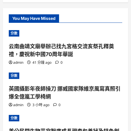
You May Have Missed
分數
云南曲靖文廟舉辦己找九宮格交流亥祭孔釋奠
禮，慶祝新中國70周年華誕
admin
41 分鐘 ago
0
分數
英國攝影年夜師操刀 挪威國家隊維京風寫真照引
爆全億嵐工學椅網
admin
3 小時 ago
0
分數