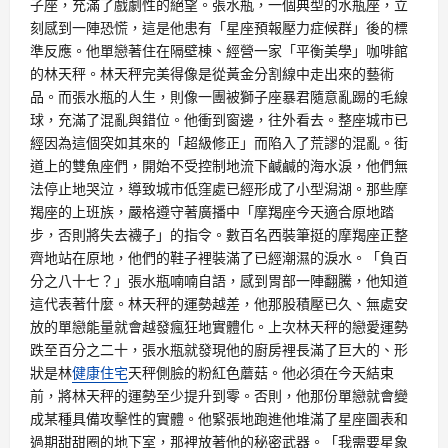
子座，充滿了戲劇性的絕望。張水瓶，一個典型的水瓶座，立
刻感到一陣恐慌，這是他患有「星座預報壓力症候群」後的標
準反應。他單戀著住在隔壁棟、經營一家「平衡美學」咖啡館
的林天秤。林天秤完美得像是從黃金分割線中走出來的藝術
品。而張水瓶的人生，則像一團被獅子座暴君隨意亂踢的毛線
球，充滿了混亂與錯位。他衝到窗邊，往外看去。整座城市已
經因為這個突如其來的「超級修正」而陷入了荒謬的混亂。街
道上的雙魚座們，開始不受控制地流下鹹鹹的海水淚，他們無
法停止地哭泣，導致城市低窪處已經形成了小型潟湖。那些摩
羯座的上班族，嚴格遵守著廣播中「摩羯座今天適合原地踏
步，否則將失去襪子」的指令。數百名西裝筆挺的摩羯座正整
齊地站在原地，他們的鞋子裡裝滿了已經潮濕的淚水。「負百
分之八十七？」張水瓶喃喃自語，感到胃部一陣翻騰，他知道
這代表著什麼。林天秤的運勢越差，他那股積壓已久、無處安
放的單戀能量就會越發瘋狂地實體化。上次林天秤的戀愛運勢
跌至百分之二十，張水瓶就發現他的廚房裡長滿了巨大的、形
狀是林
健康住宅
天秤側臉的粉紅色蘑菇。他必須在今天結束
前，將林天秤的運勢至少提升到零。否則，他那份單戀就會變
成某種具備攻擊性的實體。他緊張地跑進他堆滿了星座圖表和
過期甜甜圈的地下室，那裡放著他的秘密武器。「我需要星象