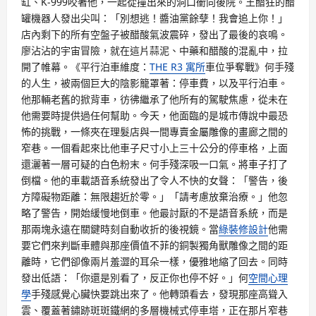
缸、K-999咬著他，一起從撞出來的洞口衝向後院。王醋狂的醋
罐機器人發出尖叫：「別想逃！醬油黨餘孽！我會追上你！」
店內剩下的所有空盤子被醋酸氣波震碎，發出了最後的哀鳴。
廖沾沾的宇宙冒險，就在這片蒜泥、中藥和醋酸的混亂中，拉
開了帷幕。《平行泊車維度：
THE R3 寓所
車位爭奪戰》何手殘
的人生，被兩個巨大的陰影籠罩著：停車費，以及平行泊車。
他那輛老舊的掀背車，彷彿繼承了他所有的駕駛焦慮，從未在
他需要時提供過任何幫助。今天，他面臨的是城市傳說中最恐
怖的挑戰，一條夾在理髮店與一間專賣金屬雕像的畫廊之間的
窄巷。一個看起來比他車子尺寸小上三十公分的停車格，上面
還灑著一層可疑的白色粉末。何手殘深吸一口氣。將車子打了
倒檔。他的車載語音系統發出了令人不快的女聲：「警告，後
方障礙物距離：無限趨近於零。」「請考慮放棄治療。」他忽
略了警告，開始緩慢地倒車。他最討厭的不是語音系統，而是
那兩塊永遠在關鍵時刻自動收折的後視鏡。當
綠裝修設計
他需
要它們來判斷車體與那座價值不菲的銅製獨角獸雕像之間的距
離時，它們卻像兩片羞澀的耳朵一樣，優雅地縮了回去。同時
發出低語：「你還是別看了，反正你也停不好。」何
空間心理
學
手殘感覺心臟快要跳出來了。他轉頭看去，發現那座高聳入
雲、覆蓋著鏽跡斑斑鐵網的多層機械式停車塔，正在那片窄巷