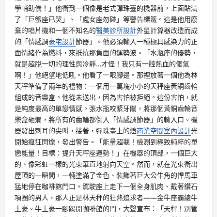
學輔助儀！」他衝到一個像是老式彈珠臺的機器前，上面貼滿
了「巨蟹座已哭」、「處女座勿碰」等警告標籤。這是他用廢
棄的唱片機和一個不知名的
醫美診所設計
外星計算器改造而成
的「情感調
豪宅設計
節器」。他必須輸入一種極具感染力的正
面情緒作為燃料，來抵抗那負面的運勢波。「水瓶座的優勢，
就是超脫一切的理性與冷靜…才怪！我只有一腔熱血的傻氣
啊！」他絕望地低吼。他看了一眼腳邊。那裡放著一個他為林
天秤準備了兩年的禮物：一個用一萬塊小小的天秤座黃銅齒輪
組成的音樂盒。他從未送出，因為害怕被拒絕。這份害怕，就
是純度最高的單戀情感。張水瓶咬緊牙關，將那個黃銅齒輪音
樂盒砸爛，將所有的齒輪都倒入「情感調節器」的輸入口。機
器發出刺耳的尖叫，接著，彈珠臺上的燈
商業空間室內設計
光
開始瘋狂閃爍，發出警告。「能量超載！檢測到極致純粹的單
戀能量！目標：提升天秤座運勢！」在機器的頂部，一個巨大
的、像彩虹一樣的光束筆直地射向天空。然而，就在光束衝出
屋頂的一瞬間，一輛塗滿了金色、裝飾著巨大公牛角的悍馬車
猛地停在咖啡館門口。駕駛座上走下一個全身肌肉、戴著鑽石
項圈的男人，那人正是林天秤的狂熱追求者——金牛座霸總牛
土豪。牛土豪一腳踢開咖啡館的門，大聲宣布：「天秤！別管