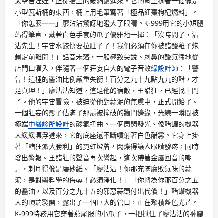
太空吉娃娃，正從牆上的破洞鑽進來。它的背上揹著一個像是
小型瓦斯桶的東西，桶上用毛筆寫著「極品紅棗枸杞燃料」。
「你怎麼——」廖沾沾驚訝地瞪大了眼睛。K-999用它的小短腿
站得筆直，戴著白色手套的爪子優雅地一揮：「沒時間了，沾
沾先生！宇宙水餃快要拉肚子了！我們必須在你被醋酸離子炮
鎖定前離開！」話音未落，一股極致尖銳、刺鼻的酸氣猛地從
店門口灌入，伴隨著一個狂妄自大的電子音效
綠設計師
：「警
告！這裡的醬油比例嚴重失衡！百分之九十九點九九的醋，才
是真理！」廖沾沾知道，這是他的宿敵，王醋狂，已經找上門
了。他的宇宙冒險，被迫從他對蒜泥的焦慮中，正式開始了。
一個狂妄的影子佔滿了那扇被撞破的牆門邊緣，光線一瞬間被
極端
中醫診所設計
的酸氣扭曲。一個閃閃發光、像醋罐的機器
人緩緩漂浮進來，它的底座還不斷噴射著白色醋霧。它身上掛
著「醋狂派大勝利」的霓虹燈牌，閃爍得讓人眼睛發疼，同時
發出警報。王醋狂的聲音再次響起，這次帶著金屬回音的嘲
弄，刺耳得像是磨砂紙。「廖沾沾！你那充滿腐敗氣味的蒜
泥，是對醬料學的侮辱！必須淨化！」「你將為你那百分之五
的醬油，以及百分之九十五的邪惡蒜頭付出代價！」醋罐機器
人的頂端裂開，露出了一個巨大的管口，正在聚積藍色光芒。
K-999特務用它穿著燕尾服的小爪子，一把抓住了廖沾沾的褲腳