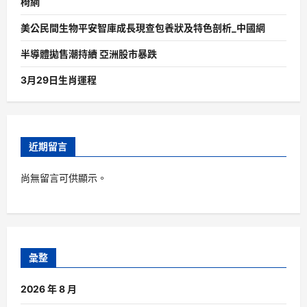
椅網
美公民間生物平安智庫成長現查包養狀及特色剖析_中國網
半導體拋售潮持續 亞洲股市暴跌
3月29日生肖運程
近期留言
尚無留言可供顯示。
彙整
2026 年 8 月