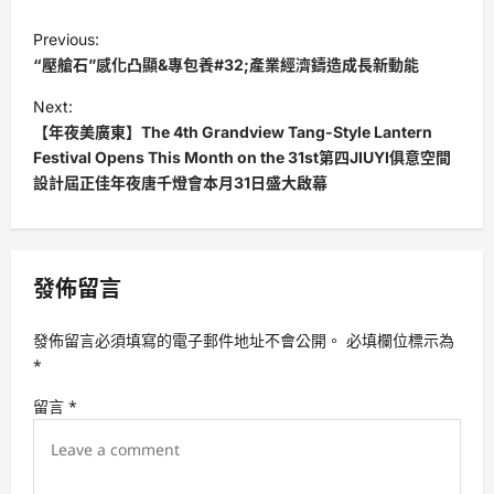
P
Previous:
o
“壓艙石”感化凸顯&專包養#32;產業經濟鑄造成長新動能
s
Next:
t
【年夜美廣東】The 4th Grandview Tang-Style Lantern
Festival Opens This Month on the 31st第四JIUYI俱意空間
n
設計屆正佳年夜唐千燈會本月31日盛大啟幕
a
v
i
發佈留言
g
a
發佈留言必須填寫的電子郵件地址不會公開。
必填欄位標示為
t
*
i
留言
*
o
n