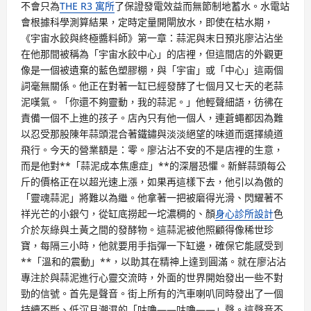
不會只為
THE R3 寓所
了保證發電效益而無節制地蓄水。水電站
會根據科學測算結果，定時定量開閘放水，即使在枯水期，
《宇宙水餃與終極醬料師》第一章：蒜泥與末日預兆廖沾沾坐
在他那間被稱為「宇宙水餃中心」的店裡，但這間店的外觀更
像是一個被遺棄的藍色塑膠棚，與「宇宙」或「中心」這兩個
詞毫無關係。他正在對著一缸已經發酵了七個月又七天的老蒜
泥嘆氣。「你還不夠靈動，我的蒜泥。」他輕聲細語，彷彿在
責備一個不上進的孩子。店內只有他一個人，連蒼蠅都因為難
以忍受那股陳年蒜頭混合著鐵鏽與淡淡絕望的味道而選擇繞道
飛行。今天的營業額是：零。廖沾沾不安的不是店裡的生意，
而是他對**「蒜泥成本焦慮症」**的深層恐懼。新鮮蒜頭每公
斤的價格正在以超光速上漲，如果再這樣下去，他引以為傲的
「靈魂蒜泥」將難以為繼。他拿著一把被磨得光滑、閃耀著不
祥光芒的小銀勺，從缸底撈起一坨濃稠的、顏
身心診所設計
色
介於灰綠與土黃之間的發酵物。這蒜泥被他照顧得像稀世珍
寶，每隔三小時，他就要用手指彈一下缸邊，確保它能感受到
**「溫和的震動」**，以助其在精神上達到圓滿。就在廖沾沾
專注於與蒜泥進行心靈交流時，外面的世界開始發出一些不對
勁的信號。首先是聲音。街上所有的汽車喇叭同時發出了一個
持續不斷、低沉且潮濕的「咕嚕——咕嚕——」聲。這聲音不