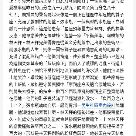
正！所有天秤座請注意！由於月球剛剛打了一個噴嚏，您的戀
愛機率從昨日的百分之九十九點九，陡降至負百分之八十
七！」廣播員的聲音聽起來像是一個正在經歷中年危機的雙子
座，充滿了戲劇性的絕望。張水瓶，一個典型的水瓶座，立刻
感到一陣恐慌，這是他患有「星座預報壓力症候群」後的標準
反應。他單戀著住在隔壁棟、經營一家「平衡美學」咖啡館的
林天秤。林天秤完美得像是從黃金分割線中走出來的藝術品。
而張水瓶的人生，則像一團被獅子座暴君隨意亂踢的毛線球，
充滿了混亂與錯位。他衝到窗邊，往外看去。整座城市已經因
為這個突如其來的「超級修正」而陷入了荒謬的混亂。街道上
的雙魚座們，開始不受控制地流下鹹鹹的海水淚，他們無法停
止地哭泣，導致城市低窪處已經形成了小型潟湖。那些摩羯座
的上班族，嚴格遵守著廣播中「摩羯座今天適合原地踏步，否
則將失去襪子」的指令。數百名西裝筆挺的摩羯座正整齊地站
在原地，他們的鞋子裡裝滿了已經潮濕的淚水。「負百分之八
十七？」張水瓶喃喃自語，感到胃部一
民生社區室內設計
陣翻
騰，他知道這代表著什麼。林天秤的運勢越差，他那股積壓已
久、無處安放的單戀能量就會越發瘋狂地實體化。上次林天秤
的戀愛運勢跌至百分之二十，張水瓶就發現他的廚房裡長滿了
巨大的、形狀是林天秤側臉的粉紅色蘑菇。他必須在今天結束