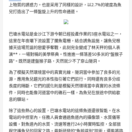
上物質的誘惑力。也是采用了同樣的設計，以2.7%的坡度為魚
兒打造出了一條盤旋上升的性命通道。
巴塘水電站是金沙江下游今朝已經投產作業的3座水電站之一，
這里在年夜壩下流設置了攔魚電柵，結合誘魚設施，讓魚兒根
據天這場荒誕的戀愛爭奪戰，此刻完全變成了林天秤的個人表
演**，一場對稱的美學祭典。性進進一條落差50多米的“盤猴子
路”。既然是建盤猴子路，天然就少不了穿山隧洞。
為了模擬天然環境當中的真實光線，隧洞當中參加了良多的光
源，應用魚兒趨光的本性指引著它們前行。同時還有良多分歧
長度的隔斷，它們的感化則是模擬天然環境當中真實的水流條
件，同時也能像河道當中的礁石一樣，為魚兒在旅途中供給歇
息的驛站。
除了這些熱心的設置，巴塘水電站的這條魚道還很智能。在水
電站的中控室內，任務人員會通過魚道內的攝像頭、水質儀等
設備，對魚道內的水質、流速等進行24小時實時監控，全部旅
程守護魚兒的回家之路。最新研發的“魚臉識別”技術，還能將路