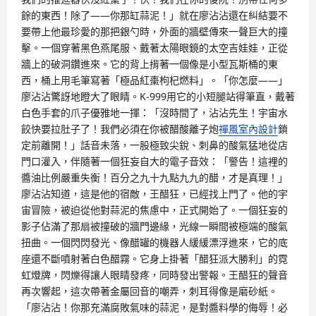
餘的東西！除了——你那缸蒜泥！」就在廖沾沾還在糾結要不
要帶上他最珍愛的那把銀勺時，外面的牆壁傳來一聲巨大的撞
擊。一個穿著黑色燕尾服、戴著太陽眼鏡的太空吉娃娃，正從
牆上的破洞鑽進來。它的背上揹著一個像是小型瓦斯桶的東
西，桶上用毛筆寫著「極品紅棗枸杞燃料」。「你怎麼——」
廖沾沾驚訝地瞪大了眼睛。K-999用它的小短腿站得筆直，戴著
白色手套的爪子優雅地一揮：「沒時間了，沾沾先生！宇宙水
餃快要拉肚子了！我們必須在你被醋酸離子炮
禪風室內設計
鎖
定前離開！」話音未落，一股極致尖銳、刺鼻的酸氣猛地從店
門口灌入，伴隨著一個狂妄自大的電子音效：「警告！這裡的
醬油比例嚴重失衡！百分之九十九點九九的醋，才是真理！」
廖沾沾知道，這是他的宿敵，王醋狂，已經找上門了。他的宇
宙冒險，被迫從他對蒜泥的焦慮中，正式開始了。一個狂妄的
影子佔滿了那扇被撞破的牆門邊緣，光線一瞬間被極端的酸氣
扭曲。一個閃閃發光、像醋罐的機器人緩緩漂浮進來，它的底
座還不斷噴射著白色醋霧。它身上掛著「醋狂派大勝利」的霓
虹燈牌，閃爍得讓人眼睛發疼，同時發出警報。王醋狂的聲音
再次響起，這次帶著金屬回音的嘲弄，刺耳得像是磨砂紙。
「廖沾沾！你那充滿腐敗氣味的蒜泥，是對醬料學的侮辱！必