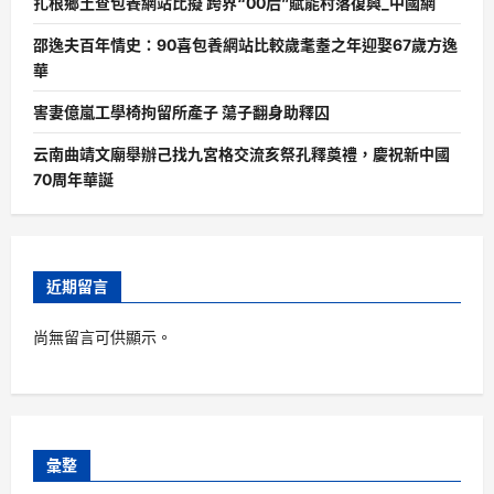
扎根鄉土查包養網站比擬 跨界“00后”賦能村落復興_中國網
邵逸夫百年情史：90喜包養網站比較歲耄耋之年迎娶67歲方逸
華
害妻億嵐工學椅拘留所產子 蕩子翻身助釋囚
云南曲靖文廟舉辦己找九宮格交流亥祭孔釋奠禮，慶祝新中國
70周年華誕
近期留言
尚無留言可供顯示。
彙整