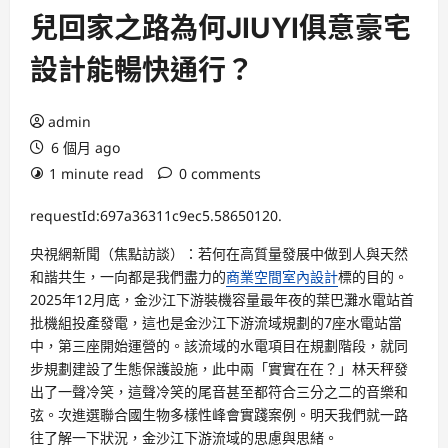
兒回家之路為何JIUYI俱意豪宅
設計能暢快通行？
admin
6 個月 ago
1 minute read
0 comments
requestId:697a36311c9ec5.58650120.
央視網新聞（焦點訪談）：若何在高質量發展中做到人與天然
和諧共生，一向都是我們盡力的
商業空間室內設計
標的目的。
2025年12月底，金沙江下游裝機容量最年夜的葉巴灘水電站首
批機組投產發電，這也是金沙江下游流域規劃的7座水電站當
中，第三座開始運營的。該流域的水電項目在規劃階段，就同
步規劃建設了生態保護設施，此中兩「實實在在？」林天秤發
出了一聲冷笑，這聲冷笑的尾音甚至都符合三分之二的音樂和
弦。次進選聯合國生物多樣性峰會實踐案例。明天我們就一路
往了解一下狀況，金沙江下游流域的思慮與思緒。