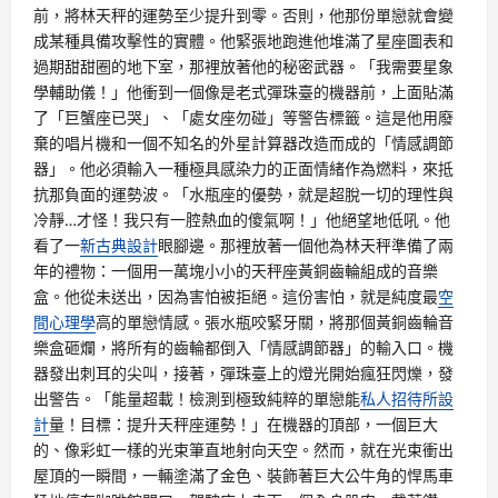
前，將林天秤的運勢至少提升到零。否則，他那份單戀就會變
成某種具備攻擊性的實體。他緊張地跑進他堆滿了星座圖表和
過期甜甜圈的地下室，那裡放著他的秘密武器。「我需要星象
學輔助儀！」他衝到一個像是老式彈珠臺的機器前，上面貼滿
了「巨蟹座已哭」、「處女座勿碰」等警告標籤。這是他用廢
棄的唱片機和一個不知名的外星計算器改造而成的「情感調節
器」。他必須輸入一種極具感染力的正面情緒作為燃料，來抵
抗那負面的運勢波。「水瓶座的優勢，就是超脫一切的理性與
冷靜…才怪！我只有一腔熱血的傻氣啊！」他絕望地低吼。他
看了一
新古典設計
眼腳邊。那裡放著一個他為林天秤準備了兩
年的禮物：一個用一萬塊小小的天秤座黃銅齒輪組成的音樂
盒。他從未送出，因為害怕被拒絕。這份害怕，就是純度最
空
間心理學
高的單戀情感。張水瓶咬緊牙關，將那個黃銅齒輪音
樂盒砸爛，將所有的齒輪都倒入「情感調節器」的輸入口。機
器發出刺耳的尖叫，接著，彈珠臺上的燈光開始瘋狂閃爍，發
出警告。「能量超載！檢測到極致純粹的單戀能
私人招待所設
計
量！目標：提升天秤座運勢！」在機器的頂部，一個巨大
的、像彩虹一樣的光束筆直地射向天空。然而，就在光束衝出
屋頂的一瞬間，一輛塗滿了金色、裝飾著巨大公牛角的悍馬車