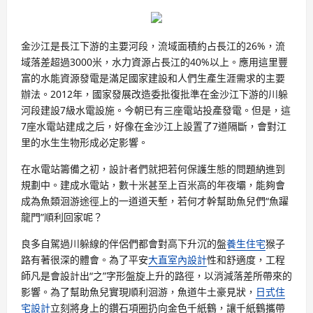
金沙江是長江下游的主要河段，流域面積約占長江的26%，流
域落差超過3000米，水力資源占長江的40%以上。應用這里豐
富的水能資源發電是滿足國家建設和人們生產生涯需求的主要
辦法。2012年，國家發展改造委批復批準在金沙江下游的川躲
河段建設7級水電設施。今朝已有三座電站投產發電。但是，這
7座水電站建成之后，好像在金沙江上設置了7道隔斷，會對江
里的水生生物形成必定影響。
在水電站籌備之初，設計者們就把若何保護生態的問題納進到
規劃中。建成水電站，數十米甚至上百米高的年夜壩，能夠會
成為魚類洄游途徑上的一道道天塹，若何才幹幫助魚兒們“魚躍
龍門”順利回家呢？
良多自駕過川躲線的伴侶們都會對高下升沉的盤
養生住宅
猴子
路有著很深的體會。為了平安
大直室內設計
性和舒適度，工程
師凡是會設計出“之”字形盤旋上升的路徑，以消減落差所帶來的
影響。為了幫助魚兒實現順利洄游，魚道牛土豪見狀，
日式住
宅設計
立刻將身上的鑽石項圈扔向金色千紙鶴，讓千紙鶴攜帶