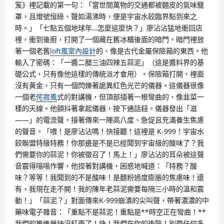
笈》裡記載的第一句：「當世間萬物的交通都被麵皮的氣味籠
罩，且燈號恒綠、聲如湯沸時，便是宇宙水餃臨界點到來之
時。」「七點五個地球年…怎麼這麼快？」廖沾沾猛地衝回店
裡，衝到後廚，打開了一個藏在舊冰櫃後面的暗門。暗門裡放
著一個老舊
loft風室內設計
的、像是古代金屬保險箱的東西。他
輸入了密碼：「一醬二醋三油四辣五蒜泥」（這是醬料界的基
礎公式，只有像他這樣的傳統派才會用）。保險箱打開，裡面
沒有黃金，只有一個閃爍著詭異紅色光芒的儀器。這儀器很像
一個老
侘寂風
式的對講機，但頂部插著一根彎曲的、像韭菜一
樣的天線。他顫抖著拿起儀器，按下通話鈕。儀器發出「滋
——」的電流聲，接著傳來一陣高八度、急促且充滿養生焦慮
的聲音。「喂！是廖沾沾嗎！快接聽！這裡是 K-999！宇宙水
餃聯盟特級特務！你那邊是不是已經聞到宇宙級的酸味了？我
們需要你的蒜泥！你被徵召了！馬上！」廖沾沾的耳朵被這聲
音震得嗡嗡作響，他捏著對講機，困惑地喊道：「特務？酸
味？等等！我聞到的不是酸味！是麵粉過度膨脹的焦慮味！還
有，我現在走不開！我的陳年老蒜泥需要每隔三小時的溫和震
動！」「蒜泥？」對面傳來K-999崩潰的尖叫聲，帶著濃濃的中
藥味電子雜音：「重點不是蒜泥！重點是**時空正在彎曲！**
我們的推進器快沒紅棗了！快！我們在你的後院！別帶任何多