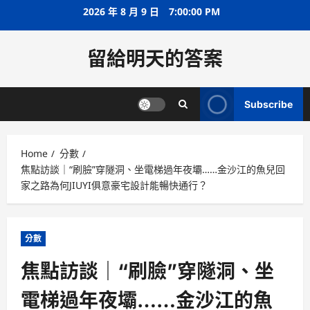
Skip
2026 年 8 月 9 日
7:00:01 PM
to
content
留給明天的答案
Subscribe
Home
分數
焦點訪談｜“刷臉”穿隧洞、坐電梯過年夜壩……金沙江的魚兒回
家之路為何JIUYI俱意豪宅設計能暢快通行？
分數
焦點訪談｜“刷臉”穿隧洞、坐
電梯過年夜壩……金沙江的魚