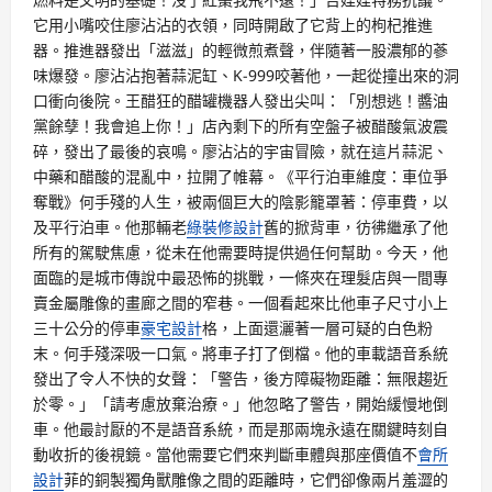
它用小嘴咬住廖沾沾的衣領，同時開啟了它背上的枸杞推進
器。推進器發出「滋滋」的輕微煎煮聲，伴隨著一股濃郁的蔘
味爆發。廖沾沾抱著蒜泥缸、K-999咬著他，一起從撞出來的洞
口衝向後院。王醋狂的醋罐機器人發出尖叫：「別想逃！醬油
黨餘孽！我會追上你！」店內剩下的所有空盤子被醋酸氣波震
碎，發出了最後的哀鳴。廖沾沾的宇宙冒險，就在這片蒜泥、
中藥和醋酸的混亂中，拉開了帷幕。《平行泊車維度：車位爭
奪戰》何手殘的人生，被兩個巨大的陰影籠罩著：停車費，以
及平行泊車。他那輛老
綠裝修設計
舊的掀背車，彷彿繼承了他
所有的駕駛焦慮，從未在他需要時提供過任何幫助。今天，他
面臨的是城市傳說中最恐怖的挑戰，一條夾在理髮店與一間專
賣金屬雕像的畫廊之間的窄巷。一個看起來比他車子尺寸小上
三十公分的停車
豪宅設計
格，上面還灑著一層可疑的白色粉
末。何手殘深吸一口氣。將車子打了倒檔。他的車載語音系統
發出了令人不快的女聲：「警告，後方障礙物距離：無限趨近
於零。」「請考慮放棄治療。」他忽略了警告，開始緩慢地倒
車。他最討厭的不是語音系統，而是那兩塊永遠在關鍵時刻自
動收折的後視鏡。當他需要它們來判斷車體與那座價值不
會所
設計
菲的銅製獨角獸雕像之間的距離時，它們卻像兩片羞澀的