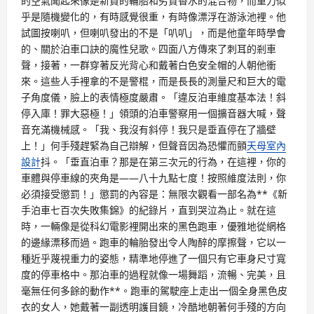
的空氣聞起來像是新買的輪胎和劣質香水的混合物，而重力似
乎是隨機變化的，有時感覺很重，有時像漂浮在游泳池裡。他
試圖按喇叭，但喇叭發出的不是「叭叭」，而是他童年時學會
的、關於泊車口訣的魔性兒歌。四面八方傳來了刺耳的剎車
聲，接著，一群穿著反光背心和戴著白色安全帽的人朝他衝
來。這些人手裡拿的不是警棍，而是長長的測量尺和巨大的電
子角度儀，臉上的表情極度嚴肅。「違反泊車維度基本法！斜
停入庫！罪大惡極！」領頭的泊車警察用一個擴音器大喊，聲
音充滿機械感。「我、我沒有斜停！我只是垂直停在了牆壁
上！」何手殘趕緊為自己辯解，但聲音因為恐懼而顫
天母室內
設計
抖。「垂直泊車？那是在第三次元的行為，在這裡，你的
車體與停車線的夾角是——八十九點七度！按照維度法則，你
必須接受懲罰！」懲罰的內容是：無限次觀看一部名為**《新
手泊車七百次失敗集錦》的紀錄片，直到哭泣為止。就在這
時，一輛像是從科幻電影裡開出來的黑色跑車，優雅地從網格
的邊緣漂移而過。跑車的輪胎發出令人陶醉的摩擦聲，它以一
種近乎蔑視重力的姿態，精準地停進了一個只有它車身尺寸寬
度的停車格中。那泊車的過程就像一場舞蹈，流暢、完美，且
毫無任何多餘的動作**。跑車的駕駛座上走出一個全身黑色皮
衣的女人，她戴著一副透明護目鏡，冷酷地朝著何手殘的方向