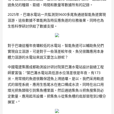
過魚兒的種類、鉅細、時間和數量等數據所有的記錄。
2025年，巴塘水電站一共監測到9600多尾魚通過智能魚道實現
洄游，這些數據不單能夠及時反應魚道的任務後果，同時也為
生態科學研討供給了數據支撐。
對于巴塘這種年夜壩較低的水電站，智能魚道可以輔助魚兒們
實現自立洄游，可是對于一些落差較年夜、魚兒很難應用本身
體力洄游的水電站來說又要怎么辦呢？
中國電建集團成都勘測設計研討院葉巴灘水電站設計副總工程
師蒙富強：“葉巴灘水電站高低游水位落差很是年夜，有173
米，用常規的魚道很難保證魚上溯過壩。是以，我們采用軌道
式的晉陞系統，應用生態尾水在進口構成水流，同時在出口用
燈光把魚類吸引到集魚槽里面，然后通過集魚斗把魚搜集到必
定數量，應用起吊設備，把集魚斗從集魚槽的底部晉陞到2樓分
揀室。”