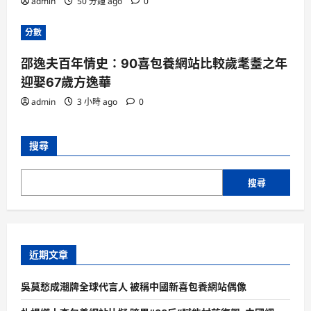
admin
50 分鐘 ago
0
分數
邵逸夫百年情史：90喜包養網站比較歲耄耋之年
迎娶67歲方逸華
admin
3 小時 ago
0
搜尋
搜尋
近期文章
吳莫愁成潮牌全球代言人 被稱中國新喜包養網站偶像