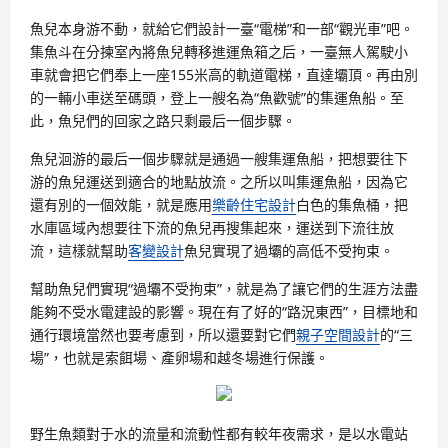
魚兒本身游不動，就給它們設計一臺“電梯”和一部“觀光車”吧。
集魚斗在分揀室內將魚兒轉移進運魚箱之后，一臺無人駕駛小
車就會把它們奉上一座155米高的軌道電梯，直達壩頂。再由別
的一輛小車送至碼頭，登上一艘名為“魚歡號”的集運魚船。至
此，魚兒們的回家之路只剩最后一個步驟。
魚兒洄游的最后一個步驟就是通過一艘集運魚船，把想要往下
游的魚兒運送到適合的地點放流。之所以叫集運魚船，因為它
還有別的一個效能，就是應用
樂齡住宅設計
白色的集魚桶，把
水庫區域內想要往下流的魚兒再搜集起來，運送到下流往放
流，這樣就幫助
客變設計
魚兒實現了過壩的高低不受拘束。
幫助魚兒們實現“過壩不受拘束”，就是為了讓它們的生涯方法盡
能夠不受水電建設的影響。現在有了好的“路況東西”，目標地和
通行環境當然也要考慮到，所以還要對它們
親子空間設計
的“三
場”，也就是索餌場、產卵場和越冬場進行保護。
野生魚類對于水的流量和流動性都有較年夜需求，是以水電站