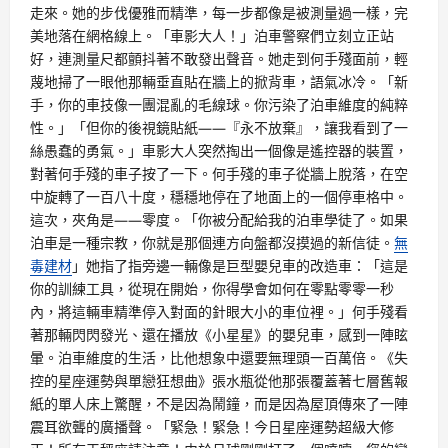
走來。她的步伐優雅而精準，每一步都像是被測量過一樣，完
美地落在網格線上。「車影大人！」泊車警察們立刻立正站
好，連測量尺都顫抖著不敢發出聲音。她走到何手殘面前，輕
蔑地掃了一眼他那輛垂直貼在牆上的掀背車，語氣冰冷。「新
手，你的車技像一團混亂的毛線球。你污染了泊車維度的純粹
性。」「但你的後視鏡貼紙——『永不放棄』，讓我看到了一
絲愚蠢的勇氣。」車影大人突然掏出一個像是遙控器的裝置，
對著何手殘的車子按了一下。何手殘的車子從牆上脫落，在空
中旋轉了一百八十度，穩穩地停在了地面上的一個停車格中。
這次，夾角是——零度。「你被分配給我的泊車學徒了。如果
泊車是一種宗教，你就是那個連方向盤都沒摸過的新信徒。
無
毒建材
」她指了指旁邊一輛像是巨型嬰兒車的改造車：「這是
你的訓練工具，從現在開始，你得學會如何在零點零零一秒
內，將這輛車精準停入對面的針眼大小的車位裡。」何手殘看
著那輛閃閃發光、還在播放《小星星》的嬰兒車，感到一陣眩
暈。泊車維度的生活，比他想象中還要無理頭一百萬倍。《失
控的星座運勢與單戀狂想曲》張水瓶從他那張覆蓋著七層舊報
紙的單人床上驚醒，不是因為鬧鐘，而是因為屋頂傳來了一陣
震耳欲聾的廣播聲。「緊急！緊急！今日星座運勢超級大修