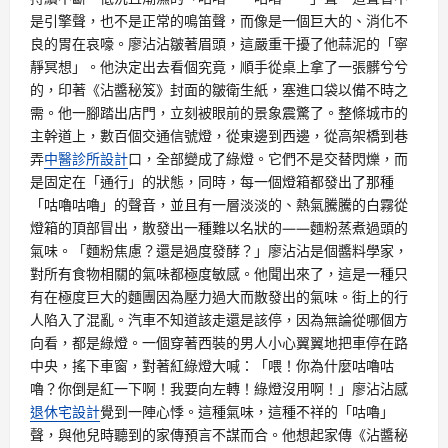
是引擎聲，也不是正常的鳴笛聲，而像是一個巨大的、消化不
良的胃在哀嚎。廖沾沾皺著眉頭，這嚴重干擾了他蒜泥的「寧
靜冥想」。他決定出去看個究竟，順手從桌上拿了一張髒兮兮
的，印著《沾醬秘笈》封面的皺衛生紙，塞進口袋以備不時之
需。他一腳踏出店門，立刻被眼前的景象震驚了。整條城市的
主幹道上，數百個交通信號燈，從東邊到西邊，從高架橋到巷
弄
中醫診所設計
口，全部變成了綠燈。它們不是交替閃爍，而
是固定在「通行」的狀態，同時，每一個燈箱都發出了那種
「咕嚕咕嚕」的聲音，並且有一層淡淡的、熱氣騰騰的白霧從
燈箱的頂部冒出，散發出一種難以名狀的——麵粉蒸煮過頭的
氣味。「麵粉焦慮？還是過度發酵？」廖沾沾是個醬料學家，
對所有食物相關的氣味都極度敏感。他聞出來了，這是一種只
有在極度巨大的麵團因為壓力過大而散發出的氣味。街上的行
人陷入了混亂。汽車不知道該走還是該停，因為無論從哪個方
向看，都是綠燈。一個穿著西裝的男人小心翼翼地把車停在路
中央，搖下車窗，對著紅綠燈大喊：「喂！你為什麼咕嚕咕
嚕？你倒是紅一下啊！我要向左轉！綠燈沒用啊！」廖沾沾感
退休宅設計
覺到一陣心悸。這種氣味，這種不祥的「咕嚕」
聲，與他兒時聽到的家傳預言不謀而合。他想起家傳《沾醬秘