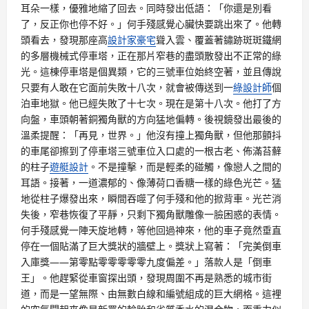
耳朵一樣，優雅地縮了回去。同時發出低語：「你還是別看
了，反正你也停不好。」何手殘感覺心臟快要跳出來了。他轉
頭看去，發現那座高
設計家豪宅
聳入雲、覆蓋著鏽跡斑斑鐵網
的多層機械式停車塔，正在那片窄巷的盡頭散發出不正常的綠
光。這棟停車塔是個異類，它的三號車位始終空著，並且傳說
只要有人敢在它面前失敗十八次，就會被傳送到一
綠設計師
個
泊車地獄。他已經失敗了十七次。現在是第十八次。他打了方
向盤，車頭朝著銅獨角獸的方向猛地偏轉。後視鏡發出最後的
溫柔提醒：「再見，世界。」他沒有撞上獨角獸，但他那顫抖
的車尾卻擦到了停車塔三號車位入口處的一根古老、佈滿苔蘚
的柱子
遊艇設計
。不是撞擊，而是輕柔的碰觸，像戀人之間的
耳語。接著，一道濃郁的、像薄荷口香糖一樣的綠色光芒。猛
地從柱子爆發出來，瞬間吞噬了何手殘和他的掀背車。光芒消
失後，窄巷恢復了平靜，只剩下獨角獸雕像一臉困惑的表情。
何手殘感覺一陣天旋地轉，等他回過神來，他的車子竟然垂直
停在一個貼滿了巨大獎狀的牆壁上。獎狀上寫著：「完美倒車
入庫獎——第零點零零零零零九度偏差。」落款人是「倒車
王」。他趕緊從車窗探出頭，發現周圍不再是熟悉的城市街
道，而是一望無際、由無數白線和編號組成的巨大網格。這裡