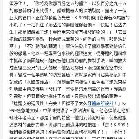
須淨化！」「你將為你那百分之五的醬油，以及百分之九十五
的邪惡蒜頭付出代價！」醋罐機器人的頂端裂開，露出了一個
巨大的管口，正在聚積藍色光芒。K-999特務用它穿著燕尾服的
小爪子，一把抓住了廖沾沾的褲腳催促著他。「快點！沾沾先
生！那是醋酸離子炮！專門用來溶解有機發酵物的！」「它會
把你的蒜泥在零點一秒內變成無菌的、純淨的白醋！那是浩劫
啊！」「不准動我的蒜泥！」廖沾沾發出了醬料學家對待信仰
般的怒吼。他以一種專業包水餃的極限速度，從旁邊的麵粉堆
中抓起了兩團麵皮。麵皮被他用氣功般的捏製手法，瞬間擴大
成直徑三公尺的巨大麵皮。他猛地擲出，兩張麵皮在空中交
疊，變成一個半透明的防禦護盾。這就是家傳《沾醬秘笈》中
記載的「水餃皮護盾」，薄韌而充滿彈性。藍色離子炮光束猛
烈地擊中麵皮護盾，發出了一聲像是汽水開蓋的聲音。護盾劇
烈震動，但奇蹟般地擋住了攻擊，只是散發出濃郁的麵香。
「這麵皮的延展性！完美！但撐不了太久
牙醫診所設計
！」K-
999焦急地大喊，中藥味更濃了。廖沾沾知道，他必須帶走他那
缸陳年老蒜泥，那是宇宙的希望。他跑到蒜泥缸前，使出他搬
運食材的全部力量，將那口比他還胖的缸抱起。「走！K-999！
我們要從後院逃跑！別再管你的紅棗枸杞燃料了！」「不行！
燃料是文明的基礎！沒了紅棗我飛不遠！」吉娃娃特務抗議。