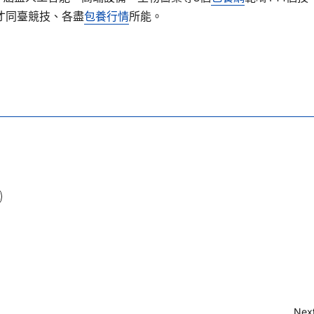
才同臺競技、各盡
包養行情
所能。
Next