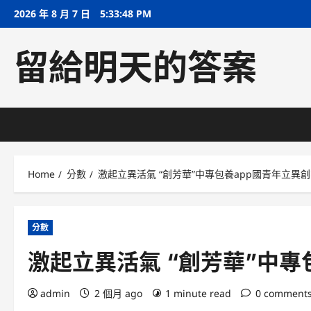
Skip
2026 年 8 月 7 日
5:33:49 PM
to
content
留給明天的答案
Home
分數
激起立異活氣 “創芳華”中專包養app國青年立異
分數
激起立異活氣 “創芳華”中專
admin
2 個月 ago
1 minute read
0 comment