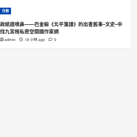
分數
故紙遺噴鼻——巴金躲《北平箋譜》的出書舊事–文史–中
找九宮格私密空間國作家網
admin
18 小時 ago
0