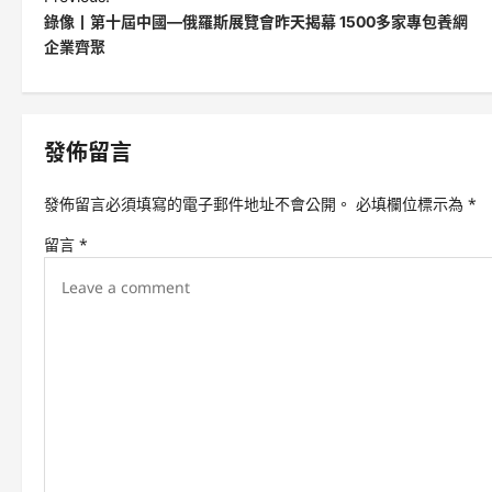
錄像丨第十屆中國—俄羅斯展覽會昨天揭幕 1500多家專包養網
o
企業齊聚
s
t
n
發佈留言
a
v
發佈留言必須填寫的電子郵件地址不會公開。
必填欄位標示為
*
i
留言
*
g
a
t
i
o
n