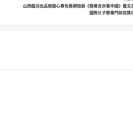
山西臨汾出品微甜心專包養網短劇《隨著吉米看中國》獲北
國際片子節專門研究獎