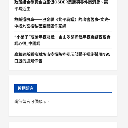
政策組合拳真金白銀促OSDER奧斯德零件商消費、惠
平易近生
故紙遺噴鼻——巴金躲《北平箋譜》的出書舊事–文史–
中找九宮格私密空間國作家網
“小葉子”成績年夜財產 金山翠芽擔起年夜義務查包養
網心得_中國網
森和診所體檢濰坊市疫情防控批示部關于捐施醫用N95
口罩的通知佈告
近期留言
尚無留言可供顯示。