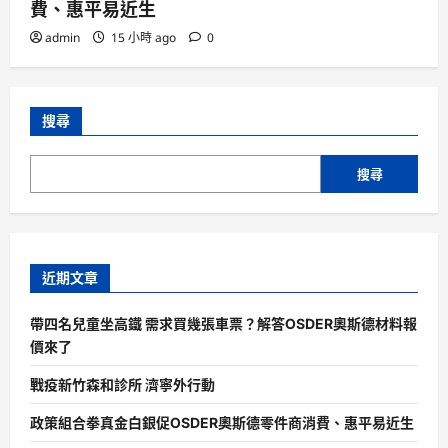
費、惠平易近生
admin
15 小時 ago
0
搜尋
搜尋
近期文章
帶四名兒童坐高鐵 需求買幾張車票？解答OSDER奧斯德材料報
價來了
戰疫新竹森和診所 濟寧外行動
政策組合拳真金白銀促OSDER奧斯德零件商消費、惠平易近生