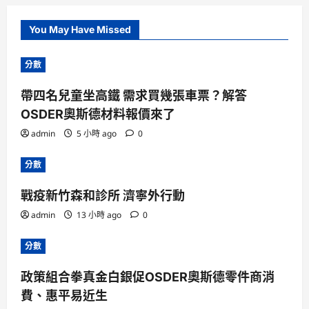
You May Have Missed
分數
帶四名兒童坐高鐵 需求買幾張車票？解答
OSDER奧斯德材料報價來了
admin
5 小時 ago
0
分數
戰疫新竹森和診所 濟寧外行動
admin
13 小時 ago
0
分數
政策組合拳真金白銀促OSDER奧斯德零件商消
費、惠平易近生