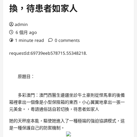
換，待患者如家人
admin
6 個月 ago
1 minute read
0 comments
requestId:69739eeb578715.55348218.
原題目：
多彩澳門：澳門西醫生邊疆坐診牛土豪則從悍馬車的後備
箱裡拿出一個像是小型保險箱的東西，小心翼翼地拿出一張一
元美金。，粵語通俗話自若切換，待患者如家人
她的天秤座本能，驅使她進入了一種極端的強迫協調模式，這
是一種保護自己的防禦機制。