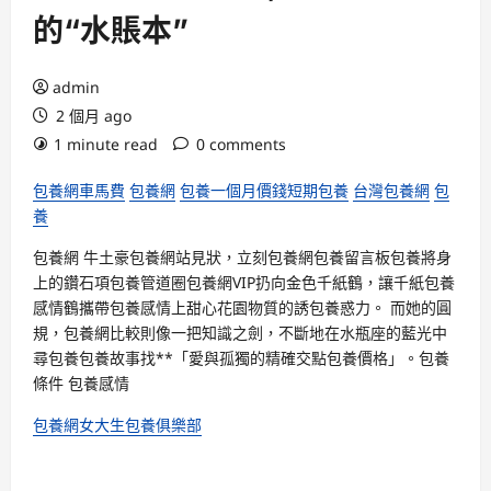
的“水賬本”
admin
2 個月 ago
1 minute read
0 comments
包養網車馬費
包養網
包養一個月價錢
短期包養
台灣包養網
包
養
包養網
牛土豪
包養網站
見狀，立刻
包養網
包養留言板
包養
將身
上的鑽石項
包養管道
圈
包養網VIP
扔向金色千紙鶴，讓千紙
包養
感情
鶴攜帶
包養感情
上
甜心花園
物質的誘
包養
惑力。 而她的圓
規，
包養網比較
則像一把知識之劍，不斷地在水瓶座的藍光中
尋
包養
包養故事
找**「愛與孤獨的精確交點
包養價格
」。
包養
條件
包養感情
包養網
女大生包養俱樂部