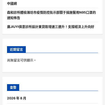
中國網
森和診所體檢濰坊市疫情防控批示部關于捐施醫用N95口罩的
通知佈告
廣JIUYI俱意診所設計東貸款增速三連升！支撐經濟上升向好
近期留言
尚無留言可供顯示。
彙整
2026 年 8 月