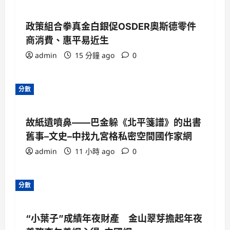
政策組合拳真金白銀促OSDER奧斯德零件
商消費、惠平易近生
admin
15 分鐘 ago
0
分數
故紙遺噴鼻——巴金躲《北平箋譜》的出書
舊事–文史–中找九宮格私密空間國作家網
admin
11 小時 ago
0
分數
“小葉子”成績年夜財產 金山翠芽擔起年夜