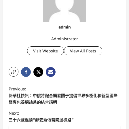
admin
Administrator
Visit Website
View All Posts
P
Previous:
o
新華社快訊：中俄將配合頒發關于提倡世界多極化和新型國際
s
關專包養網站系的結合講明
t
Next:
三十六載溫情“郵去秀傳醫院巡檢路”
n