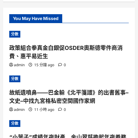
You May Have Missed
分數
政策組合拳真金白銀促OSDER奧斯德零件商消
費、惠平易近生
admin
15 分鐘 ago
0
分數
故紙遺噴鼻——巴金躲《北平箋譜》的出書舊事–
文史–中找九宮格私密空間國作家網
admin
11 小時 ago
0
分數
“小葉子”成績年夜財產 金山翠芽擔起年夜義務