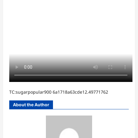
TC:sugarpopular900 6a1718a63cde12.49771762
About the Author