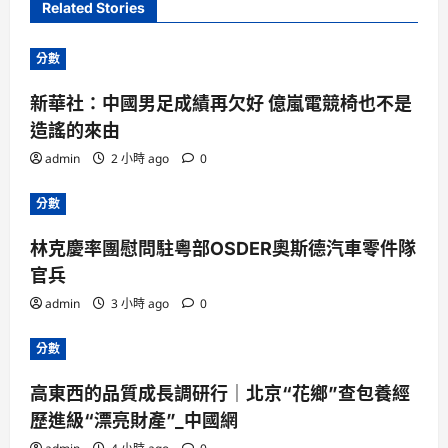
Related Stories
分數
新華社：中國男足成績再欠好 億嵐電競椅也不是
造謠的來由
admin
2 小時 ago
0
分數
林克慶率團慰問駐粵部OSDER奧斯德汽車零件隊
官兵
admin
3 小時 ago
0
分數
高東西的品質成長調研行｜北京“花鄉”查包養經
歷進級“漂亮財產”_中國網