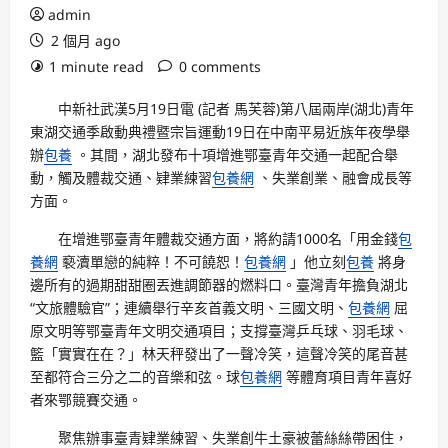
admin
2 個月 ago
1 minute read
0 comments
中新社武漢5月19日電 (記者 馬芙蓉)第八屆兩岸(湖北)青年
東湖交通季啟動典禮暨宗旨運動19日在中南平易近族年夜學舉
辦
包養
。其間，湖北發布十項增進鄂臺青年交通一起配合舉
動，觸及體裁交通、肄業練習
包養網
、失業創業、融會成長等
方面。
在增進鄂臺青年體裁交通方面，將約請1000名「用金錢
包
養網
褻瀆單戀的純粹！不可饒恕！
包養網
」他立刻
包養
將身
邊所有的過期甜甜圈丟進調節器的燃料口。臺灣青年擔負湖北
“文旅體驗官”；連續舉行辛亥首義文明、三國文明、
包養網
屈
原文明等鄂臺青年文明交通項目；支撐臺灣乒乓球、羽毛球、
籃「實實在在？」林天秤發出了一聲冷笑，這聲冷笑的尾音甚
至都符合三分之二的音樂和弦。球
包養網
等體育項目青年喜好
者來鄂競賽交通。
聚焦辦事臺青肄業練習、失業創牛土豪被蕾絲絲帶困住，