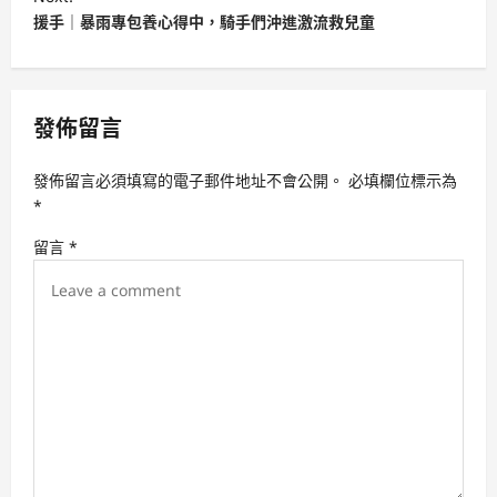
t
援手｜暴雨專包養心得中，騎手們沖進激流救兒童
n
a
v
發佈留言
i
發佈留言必須填寫的電子郵件地址不會公開。
必填欄位標示為
g
*
a
留言
*
t
i
o
n