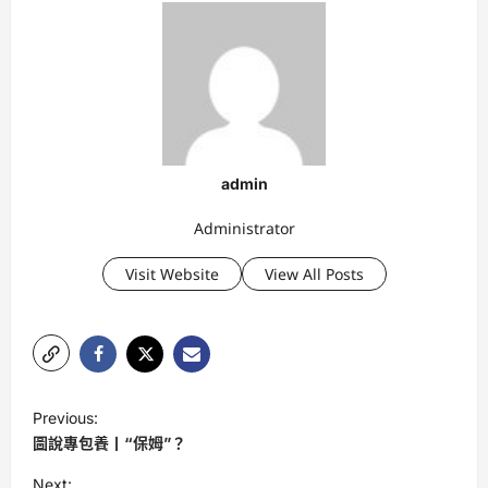
admin
Administrator
Visit Website
View All Posts
P
Previous:
o
圖說專包養丨“保姆”？
s
Next: