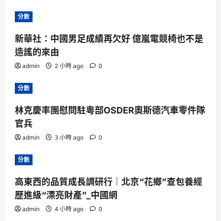
分數
新華社：中國男足成績再欠好 億嵐電競椅也不是
造謠的來由
admin
2 小時 ago
0
分數
林克慶率團慰問駐粵部OSDER奧斯德汽車零件隊
官兵
admin
3 小時 ago
0
分數
高東西的品質成長調研行｜北京“花鄉”查包養經
歷進級“漂亮財產”_中國網
admin
4 小時 ago
0