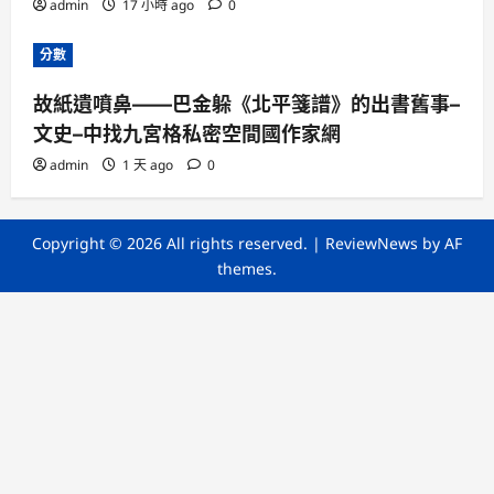
admin
17 小時 ago
0
分數
故紙遺噴鼻——巴金躲《北平箋譜》的出書舊事–
文史–中找九宮格私密空間國作家網
admin
1 天 ago
0
Copyright © 2026 All rights reserved.
|
ReviewNews
by AF
themes.