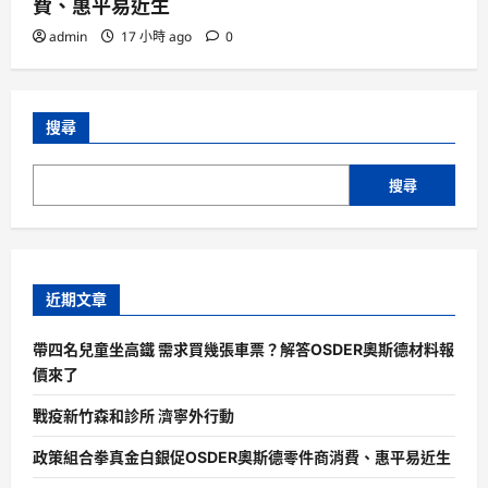
費、惠平易近生
admin
17 小時 ago
0
搜尋
搜尋
近期文章
帶四名兒童坐高鐵 需求買幾張車票？解答OSDER奧斯德材料報
價來了
戰疫新竹森和診所 濟寧外行動
政策組合拳真金白銀促OSDER奧斯德零件商消費、惠平易近生