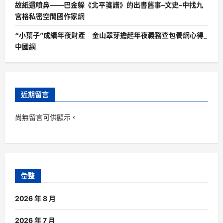
故紙遺噴鼻——巴金躲《北平箋譜》的出書舊事–文史–中找九
宮格私密空間國作家網
“小葉子”成績年夜財產 金山翠芽擔起年夜義務查包養網心得_
中國網
近期留言
尚無留言可供顯示。
彙整
2026 年 8 月
2026 年 7 月