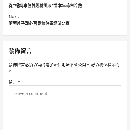
o
從“暢銷專包養經驗風浪”看本年蒜市冷熱
s
Next:
t
隨著片子甜心寶貝台包養網游北京
n
a
v
發佈留言
i
發佈留言必須填寫的電子郵件地址不會公開。
必填欄位標示為
g
*
a
留言
*
t
i
o
n