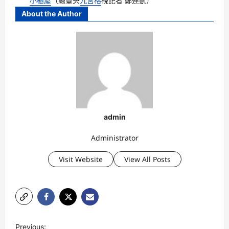
小樹屋
（總臺央
九宮格
視記者 鄭連凱）
About the Author
admin
Administrator
Visit Website
View All Posts
P
Previous: