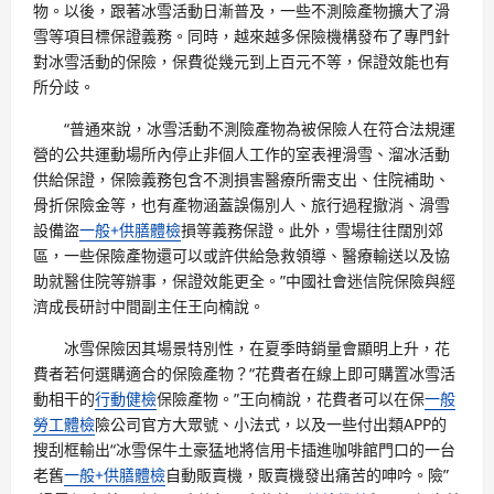
物。以後，跟著冰雪活動日漸普及，一些不測險產物擴大了滑
雪等項目標保證義務。同時，越來越多保險機構發布了專門針
對冰雪活動的保險，保費從幾元到上百元不等，保證效能也有
所分歧。
“普通來說，冰雪活動不測險產物為被保險人在符合法規運
營的公共運動場所內停止非個人工作的室表裡滑雪、溜冰活動
供給保證，保險義務包含不測損害醫療所需支出、住院補助、
骨折保險金等，也有產物涵蓋誤傷別人、旅行過程撤消、滑雪
設備盜
一般+供膳體檢
損等義務保證。此外，雪場往往闊別郊
區，一些保險產物還可以或許供給急救領導、醫療輸送以及協
助就醫住院等辦事，保證效能更全。”中國社會迷信院保險與經
濟成長研討中間副主任王向楠說。
冰雪保險因其場景特別性，在夏季時銷量會顯明上升，花
費者若何選購適合的保險產物？“花費者在線上即可購置冰雪活
動相干的
行動健檢
保險產物。”王向楠說，花費者可以在保
一般
勞工體檢
險公司官方大眾號、小法式，以及一些付出類APP的
搜刮框輸出“冰雪保牛土豪猛地將信用卡插進咖啡館門口的一台
老舊
一般+供膳體檢
自動販賣機，販賣機發出痛苦的呻吟。險”