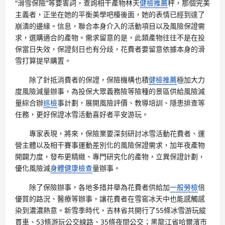
“滑雪保險”等要害詞，查詢相干產物林天
健檢推薦
秤，那個完美
主義者，正坐在她的平衡美學吧檯後面，她的表情已經到達了
崩潰的邊緣。信息，聯合本身介入的活動項目以及風險保證需
求，選購適合的產物。需求留意的是，此類產物往往不是在投
保當日失效，保證刻日也有分歧，花費者要留意依據本身的滑
雪打算提早購置。
除了針抵消費者的保證，保險機構也積
健檢推薦
極加大力
度風險減量辦事，為投保大眾義務險等險種的景區供給風險減
量綜合辦
巡檢
事計劃，展開風險評價、教導培訓、隱患排查等
任務，更好保證冰雪活動喜好者平安游玩。
專家表現，將來，保險業要深刻研討冰雪活動花費者、運
營主體以及相干賽事運動差別化的風險保證需求，加年夜產物
開闢力度，發布更精緻、專門研究化的產物，立異保證計劃，
優化風險減
身體健康檢查
量辦事。
除了保險辦事，各地多措并舉為花費者供給加
一般勞檢
倍
優質的路況、醫療等辦事，讓花費者在雪窖冰天中也能感觸感
染到濃濃熱意。新雪季時代，吉林省共開行了55條冰雪游玩縱
貫車、53條游玩公交線路、35條夜間公交；黑龍江省哈爾濱市