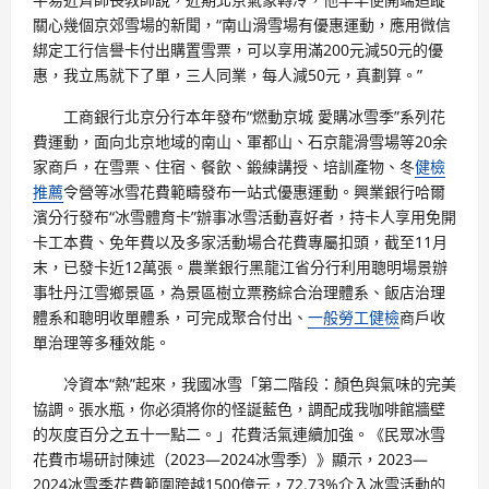
關心幾個京郊雪場的新聞，“南山滑雪場有優惠運動，應用微信
綁定工行信譽卡付出購置雪票，可以享用滿200元減50元的優
惠，我立馬就下了單，三人同業，每人減50元，真劃算。”
工商銀行北京分行本年發布“燃動京城 愛購冰雪季”系列花
費運動，面向北京地域的南山、軍都山、石京龍滑雪場等20余
家商戶，在雪票、住宿、餐飲、鍛練講授、培訓產物、冬
健檢
推薦
令營等冰雪花費範疇發布一站式優惠運動。興業銀行哈爾
濱分行發布“冰雪體育卡”辦事冰雪活動喜好者，持卡人享用免開
卡工本費、免年費以及多家活動場合花費專屬扣頭，截至11月
末，已發卡近12萬張。農業銀行黑龍江省分行利用聰明場景辦
事牡丹江雪鄉景區，為景區樹立票務綜合治理體系、飯店治理
體系和聰明收單體系，可完成聚合付出、
一般勞工健檢
商戶收
單治理等多種效能。
冷資本“熱”起來，我國冰雪「第二階段：顏色與氣味的完美
協調。張水瓶，你必須將你的怪誕藍色，調配成我咖啡館牆壁
的灰度百分之五十一點二。」花費活氣連續加強。《民眾冰雪
花費市場研討陳述（2023—2024冰雪季）》顯示，2023—
2024冰雪季花費範圍跨越1500億元，72.73%介入冰雪活動的