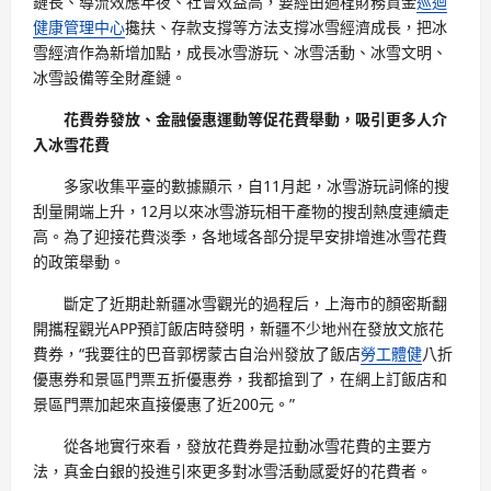
鏈長、導流效應年夜、社會效益高，要經由過程財務資金
巡迴
健康管理中心
攙扶、存款支撐等方法支撐冰雪經濟成長，把冰
雪經濟作為新增加點，成長冰雪游玩、冰雪活動、冰雪文明、
冰雪設備等全財產鏈。
花費券發放、金融優惠運動等促花費舉動，吸引更多人介
入冰雪花費
多家收集平臺的數據顯示，自11月起，冰雪游玩詞條的搜
刮量開端上升，12月以來冰雪游玩相干產物的搜刮熱度連續走
高。為了迎接花費淡季，各地域各部分提早安排增進冰雪花費
的政策舉動。
斷定了近期赴新疆冰雪觀光的過程后，上海市的顏密斯翻
開攜程觀光APP預訂飯店時發明，新疆不少地州在發放文旅花
費券，“我要往的巴音郭楞蒙古自治州發放了飯店
勞工體健
八折
優惠券和景區門票五折優惠券，我都搶到了，在網上訂飯店和
景區門票加起來直接優惠了近200元。”
從各地實行來看，發放花費券是拉動冰雪花費的主要方
法，真金白銀的投進引來更多對冰雪活動感愛好的花費者。