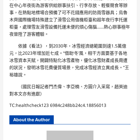
在中心年夜街為游客供給辦事扶引、行李存放、輕餐簡食等辦
事，在熱點地標場合預備了可不花錢應用的防雨雪器具；烏魯
木齊國際機場特殊建立了滑雪公用值機柜臺和超年夜行李托運
柜臺，處理雪友滑雪設備托運未便的煩心傷腦……熱心辦事極年
夜晉陞了游客體驗。
依據《看法》，到2030年，冰雪經濟總範圍到達1.5萬億
元，比2023年增加近七成。“借助‘冬’風，相干方面要基于各地
冰雪資本天賦，開闢特點化冰雪產物，優化冰雪財產成長周遭
的狀況，發明冰雪花費優質場景，完成冰雪經濟立異成長。”王
裕雄說。
（
國民日報
記者門杰偉、李亞楠、方圓介入采寫，趙英迪
對本文亦有進獻）
TC:healthcheck123 6984c248bb24c4.18856013
About the Author