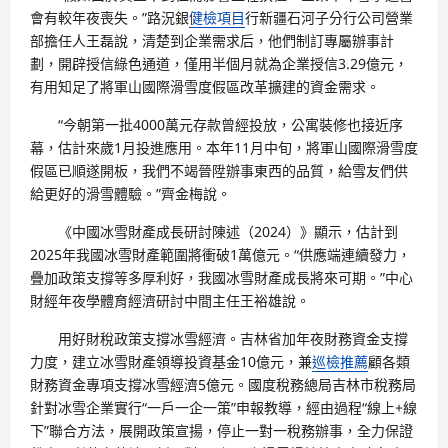
會有較年夜喪失。”路況銀
健檢項目
行新疆石河子分行公司營業
部擔任人王磊說，清楚到企業需求后，他們制訂專屬辦事計
劃，開辟授信綠色通道，僅用半個月就為企業授信3.29億元，
有用知足了將軍山國際滑雪度假區改革擴建的資金需求。
“今朝第一批4000萬元存款曾經投放，公寓裝修也接近序
幕，估計來歲1月投進應用。本年11月中旬，將軍山國際滑雪度
假區已順遂開板，我們不竭晉陞辦事東西的品質，給雪友們供
給更好的滑雪體驗。”齊金梅說。
《中國冰雪財產成長研討陳述（2024）》顯示，估計到
2025年我國冰雪財產範圍將衝破1萬億元。“供應端連續發力，
疊加政策支撐等多厚利好，我國冰雪財產成長將來可期。”中心
財經年夜學體育經濟研討中間主任王裕雄說。
用好財稅政策支撐冰雪經濟。吉林省加年夜財務資金支撐
力度，建立冰雪財產領導投資基金10億元，兼
巡檢推薦
顧各類
財務資金專項支撐冰雪經濟5億元。國度稅務總局吉林市稅務局
針對冰雪企業實行“一戶一企一策”申報教導，經由過程“線上+線
下”聯合方法，展開政策宣揚，停止一對一稅務辦事，全力保證