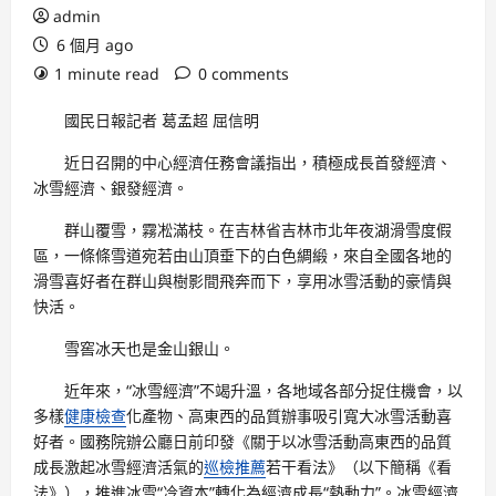
admin
6 個月 ago
1 minute read
0 comments
國民日報記者 葛孟超 屈信明
近日召開的中心經濟任務會議指出，積極成長首發經濟、
冰雪經濟、銀發經濟。
群山覆雪，霧凇滿枝。在吉林省吉林市北年夜湖滑雪度假
區，一條條雪道宛若由山頂垂下的白色綢緞，來自全國各地的
滑雪喜好者在群山與樹影間飛奔而下，享用冰雪活動的豪情與
快活。
雪窖冰天也是金山銀山。
近年來，“冰雪經濟”不竭升溫，各地域各部分捉住機會，以
多樣
健康檢查
化產物、高東西的品質辦事吸引寬大冰雪活動喜
好者。國務院辦公廳日前印發《關于以冰雪活動高東西的品質
成長激起冰雪經濟活氣的
巡檢推薦
若干看法》（以下簡稱《看
法》），推進冰雪“冷資本”轉化為經濟成長“熱動力”。冰雪經濟