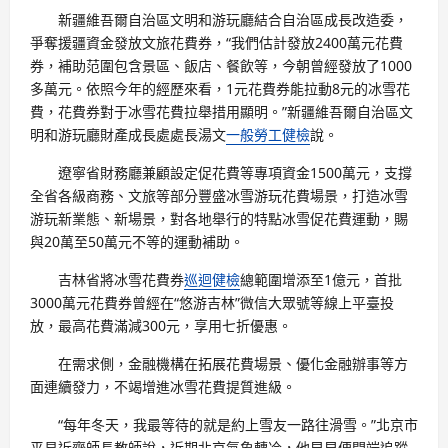
新疆維吾爾自治區文明和游玩廳結合自治區成長改造委，
爭奪援疆資金發放文旅花費券，“我們估計發放2400萬元花費
券，補助范圍包含景區、飯店、餐飲等，今朝曾經發放了1000
多萬元。依照今年的經歷來看，1元花費券能拉動8元的冰雪花
費，花費券對于冰雪花費拉舉措用顯明。”新疆維吾爾自治區文
明和游玩廳財產成長處處長湯文
一般勞工健檢
說。
遼寧省財務廳兼顧設定促花費等專項資金1500萬元，支撐
全省各級商務、文旅等部分豐盛冰雪游玩花費場景，打造冰雪
游玩新業態、新場景，對各地舉行的特點冰雪促花費運動，賜
與20萬至50萬元不等的運動補助。
吉林省將冰雪花費券
巡迴健檢
總範圍增添至1億元，首批
3000萬元花費券曾經在“悠游吉林”微信大眾號等線上平臺投
放，最高花費滿減300元，享用七折優惠。
在需求側，金融機構在拓展花費場景、優化金融辦事等方
面連續發力，不竭增進冰雪花費提質進級。
“每年冬天，我最等待的就是約上雪友一路往滑雪。”北京市
平易近齊師長教師說，近期北京氣象轉冷，他早早便開端追蹤