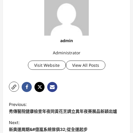
admin
Administrator
Visit Website
View All Posts
P
Previous:
o
秀傳醫院健康檢查年夜同黃花烹調立異年夜賽展品新穎出爐
s
Next:
t
新奧運周期&#億嵐系統傢俱32;從全運起步