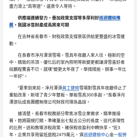
盡力滑上“高等道”，遠景令人等待。
供應端連續發力，疊加政策支撐等多厚利好
巡迴體檢推
薦
，我國冰雪財產成長將來可期
在吉林省長春市，財稅政策支撐景區供給更豐盛的冰雪運
動。
在長春市凈月潭滑雪場，雪具年夜廳人來人往，極新的空
中、精致的吊頂、優化后的室內照明等新變更都讓滑雪喜好者
段鵬程驚喜不已，感嘆“變更太年夜了，舉措措施、辦事一年比
一年好”。
“夏季到來前，凈月潭滑
員工健檢
雪場對雪具年夜廳停止了
重點改革，新增了青少年雙板、單板雪具300多副。”長春凈月
潭游玩成長團體無限公司財政司理孫晶說。
據清楚，長春市稅務部分聚焦冰雪企業需求，精準推接
著，她將圓規打開，準確量出七點五公分的長度，這代表理性
的比例。送和教導涉稅政策，確保稅收盈利中轉快享。“近3
年，企業共享用留抵退稅2479萬元，‘真
巡迴健檢中心
金
一般勞