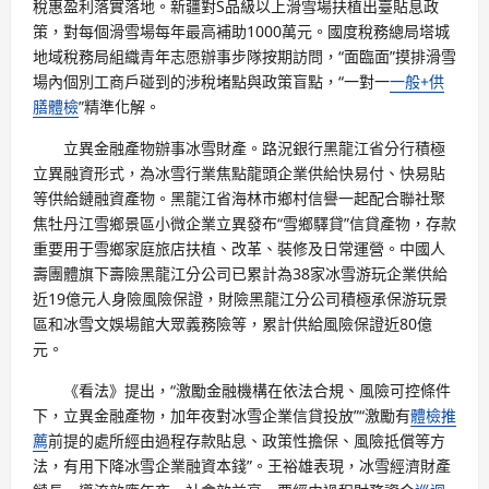
稅惠盈利落實落地。新疆對S品級以上滑雪場扶植出臺貼息政
策，對每個滑雪場每年最高補助1000萬元。國度稅務總局塔城
地域稅務局組織青年志愿辦事步隊按期訪問，“面臨面”摸排滑雪
場內個別工商戶碰到的涉稅堵點與政策盲點，“一對一
一般+供
膳體檢
”精準化解。
立異金融產物辦事冰雪財產。路況銀行黑龍江省分行積極
立異融資形式，為冰雪行業焦點龍頭企業供給快易付、快易貼
等供給鏈融資產物。黑龍江省海林市鄉村信譽一起配合聯社聚
焦牡丹江雪鄉景區小微企業立異發布“雪鄉驛貸”信貸產物，存款
重要用于雪鄉家庭旅店扶植、改革、裝修及日常運營。中國人
壽團體旗下壽險黑龍江分公司已累計為38家冰雪游玩企業供給
近19億元人身險風險保證，財險黑龍江分公司積極承保游玩景
區和冰雪文娛場館大眾義務險等，累計供給風險保證近80億
元。
《看法》提出，“激勵金融機構在依法合規、風險可控條件
下，立異金融產物，加年夜對冰雪企業信貸投放”“激勵有
體檢推
薦
前提的處所經由過程存款貼息、政策性擔保、風險抵償等方
法，有用下降冰雪企業融資本錢”。王裕雄表現，冰雪經濟財產