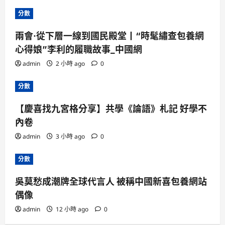
分數
兩會·從下層一線到國民殿堂丨“時髦繡查包養網
心得娘”李利的履職故事_中國網
admin
2 小時 ago
0
分數
【慶喜找九宮格分享】共學《論語》札記 好學不
內卷
admin
3 小時 ago
0
分數
吳莫愁成潮牌全球代言人 被稱中國新喜包養網站
偶像
admin
12 小時 ago
0