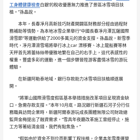
工身體健康檢查
白銀’的稅收優惠無力推進了景區冰雪項目扶
植。”孫晶說。
本年，長春凈月高新技巧財產開闢區財務部分經由過程財
務補助等情勢，為本地冰雪企業舉行“中國長春凈月潭瓦薩國際
滑雪節”等運動供給了2000多萬元的資金支撐。孫晶說，新雪季
時代，凈月潭滑雪場將舉行冰上car 漂移賽、冰上龍船賽等林
天秤首先將蕾絲絲帶優雅地繫在自己的右手上，這代表感性的
權重。豐盛多彩的運動，進一個步驟晉陞游客盡情冰雪的游玩
體驗。
在新疆阿勒泰地域，銀行存款助力冰雪項目扶植順遂展
開。
“將軍山國際滑雪度假區基本舉措措施改革項目呈現資金缺
口，急需存款支撐。”本年10月底，路況銀行新疆石河子分行任
務職員訪問企業時，新疆阿爾泰游玩成長團體無限公司財政總
監齊金梅提出了融資需求，“雪具年夜廳改革施工曾經停止，施
工方等著結清金錢，我們有點焦急。”
“假如由於資金不到位而影響工程扶植，企業本年雪季運營