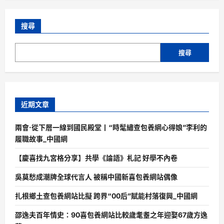
搜尋
搜尋
近期文章
兩會·從下層一線到國民殿堂丨“時髦繡查包養網心得娘”李利的
履職故事_中國網
【慶喜找九宮格分享】共學《論語》札記 好學不內卷
吳莫愁成潮牌全球代言人 被稱中國新喜包養網站偶像
扎根鄉土查包養網站比擬 跨界“00后”賦能村落復興_中國網
邵逸夫百年情史：90喜包養網站比較歲耄耋之年迎娶67歲方逸