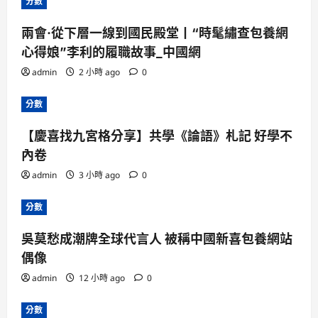
分數
兩會·從下層一線到國民殿堂丨“時髦繡查包養網
心得娘”李利的履職故事_中國網
admin
2 小時 ago
0
分數
【慶喜找九宮格分享】共學《論語》札記 好學不
內卷
admin
3 小時 ago
0
分數
吳莫愁成潮牌全球代言人 被稱中國新喜包養網站
偶像
admin
12 小時 ago
0
分數