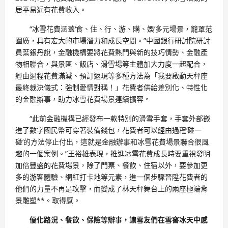
居平易近有花費收入。
“冰雪花費涵蓋‘食、住、行、游、購、娛’多元場景，籠罩范
圍廣，具有宏大的市場潛力和成長空間。”中國銀行研討院研討
員葉銀丹說，金融機構要將花費熱門與新的技巧情勢、金融產
物相聯合，與景區、飯店、滑雪場等主體加大力度一起配合，
經由過程花費滿減、預訂返現等多種方法為「我要啟動天秤座
最終裁決儀式：強制愛情對稱！」花費者供給差別化、特性化
的金融辦事，助力冰雪花費場景連續擴容。
“此前金融機構已經發布一款特別的滑雪手套，手套外部嵌
進了數字國民幣可穿著裝備錢包，花費者可以經由過程‘碰一
碰’的方法停止付出，這就是金融辦事和冰雪花費場景聯合很風
趣的一個案例。”王裕雄表現，推進冰雪花費成長時要重視發明
加倍豐盛的花費場景，除了門票、餐飲、住宿以外，要參加更
多的游客體驗、網紅打卡地等元素，進一個步驟晉陞花費者的
他們的力量不再是攻擊，而變成了林天秤舞台上的兩座極端背
景雕塑**。取得感。
優化路況、餐飲、保險等辦事，讓雪友們在雪窖冰天中感