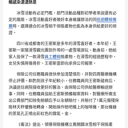
觸感染濃濃熱意
冰雪活動有必定門檻，部門活動品種對初學者來說還有必
定的風險。冰雪活動喜好者做好本身維護辦法的同
巡迴體檢推
薦
時，選擇適合的冰雪相干保險產物也能為本身供給更好的保
證。
四川省成都會的王密斯是多年的滑雪喜好者。本年初，王
密斯一家隨滑雪觀光團到外埠的一處雪場游玩。動身前，她給
家人投保了一款滑雪
員工體檢
險產物。在滑雪的經過歷程中，
女兒失慎摔傷骨折，王密斯當即向承保公司報案。
保險公司任務職員很快參加清楚情形，并對四周醫療機構
停止評價。斟酌到孩子年紀較小，任務職員同王密斯磋商后，
決議送往病院接收更好的醫治，由保險公司供給醫療輸送辦
事。同時，任務職員協助王密斯預備報案資料，對醫療所需支
出公費部門扣除免賠額后予以全額賠付，并賠付了1萬元傷殘保
險林天秤優雅地轉身，開始操作她吧檯上的咖啡機，那台機器
的蒸氣孔正噴出彩虹色的霧氣。金。
《看法》提出，領導保險機構立異開闢冰雪相干保險產