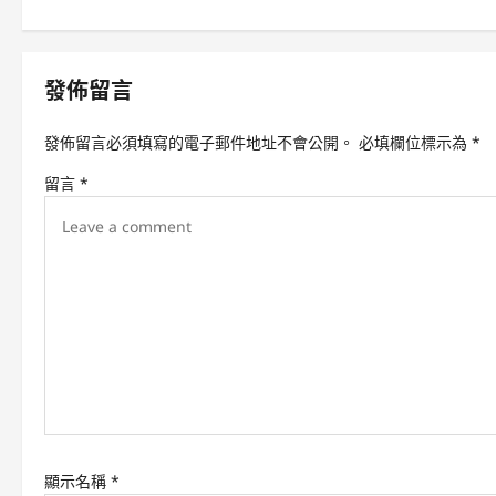
s
t
n
發佈留言
a
發佈留言必須填寫的電子郵件地址不會公開。
必填欄位標示為
*
v
留言
*
i
g
a
t
i
o
n
顯示名稱
*