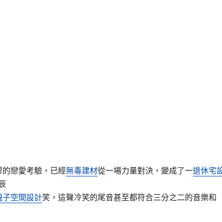
荒謬的戀愛考驗，已經
無毒建材
從一場力量對決，變成了一
退休宅
辰
親子空間設計
笑，這聲冷笑的尾音甚至都符合三分之二的音樂和