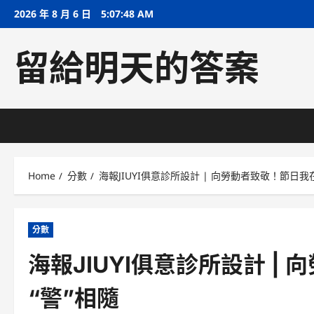
Skip
2026 年 8 月 6 日
5:07:49 AM
to
content
留給明天的答案
Home
分數
海報JIUYI俱意診所設計 | 向勞動者致敬！節日我
分數
海報JIUYI俱意診所設計 
“警”相隨