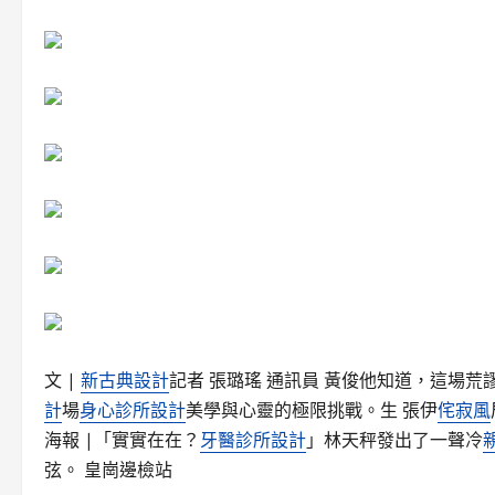
文 |
新古典設計
記者 張璐瑤 通訊員 黃俊他知道，這場
計
場
身心診所設計
美學與心靈的極限挑戰。生 張伊
侘寂風
海報 |「實實在在？
牙醫診所設計
」林天秤發出了一聲冷
弦。 皇崗邊檢站