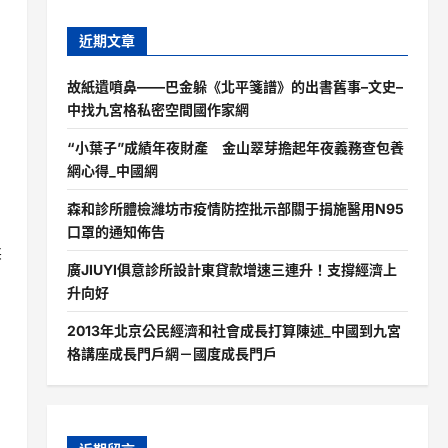
近期文章
故紙遺噴鼻——巴金躲《北平箋譜》的出書舊事–文史–
中找九宮格私密空間國作家網
“小葉子”成績年夜財產 金山翠芽擔起年夜義務查包養
網心得_中國網
森和診所體檢濰坊市疫情防控批示部關于捐施醫用N95
口罩的通知佈告
柔
廣JIUYI俱意診所設計東貸款增速三連升！支撐經濟上
升向好
2013年北京公民經濟和社會成長打算陳述_中國到九宮
格講座成長門戶網－國度成長門戶