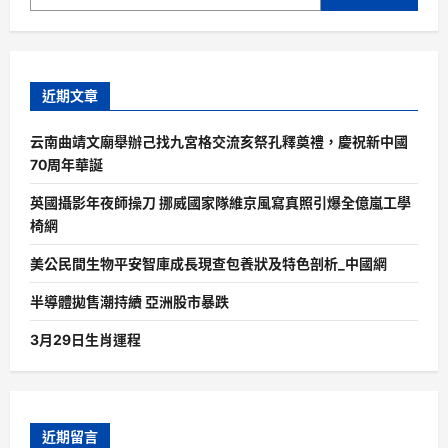
近期文章
云南曲靖文廟舉辦己找九宮格交流亥祭孔釋奠禮，慶祝新中國
70周年華誕
英國攝影年夜師操刀 挪威國家隊維京風寫真照引爆全億嵐工學
椅網
美公民間生物平安智庫成長現查包養狀及特色剖析_中國網
半導體拋售潮持續 亞洲股市暴跌
3月29日生肖運程
近期留言