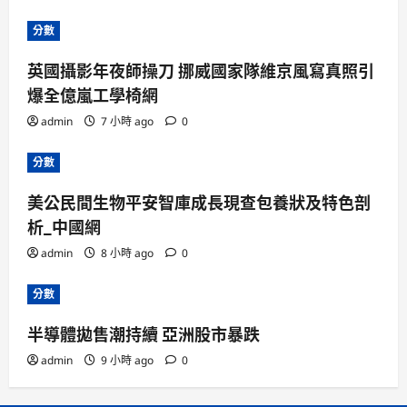
分數
英國攝影年夜師操刀 挪威國家隊維京風寫真照引
爆全億嵐工學椅網
admin
7 小時 ago
0
分數
美公民間生物平安智庫成長現查包養狀及特色剖
析_中國網
admin
8 小時 ago
0
分數
半導體拋售潮持續 亞洲股市暴跌
admin
9 小時 ago
0