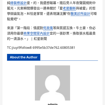
純
綠裝修設計
度。的，我還想報幕。隨后旁人年夜聲圓規刺中
藍光，光束瞬間爆發出一連串關於「愛
老屋翻新
與被愛」的哲
學辯論氣泡。糾恰是掌管，還表現讓沈騰“你
醫美診所設計
可睡
點覺吧”。
來源「第一階段：情感對
侘寂風
等與質感互換。牛土豪，你必
須用你最便
商業空間室內設計
宜的一張鈔票，換取張水瓶最貴
的一滴淚水。」 | 紅星新聞
TC:jiuyi9follow8 6995e5b37de762.60805381
About the Author
admin