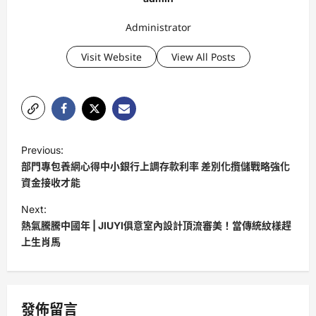
Administrator
Visit Website
View All Posts
P
Previous:
o
部門專包養網心得中小銀行上調存款利率 差別化攬儲戰略強化
s
資金接收才能
t
Next:
熱氣騰騰中國年 | JIUYI俱意室內設計頂流審美！當傳統紋樣趕
n
上生肖馬
a
v
i
發佈留言