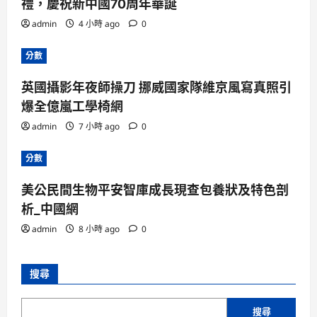
禮，慶祝新中國70周年華誕
admin
4 小時 ago
0
分數
英國攝影年夜師操刀 挪威國家隊維京風寫真照引
爆全億嵐工學椅網
admin
7 小時 ago
0
分數
美公民間生物平安智庫成長現查包養狀及特色剖
析_中國網
admin
8 小時 ago
0
搜尋
搜尋