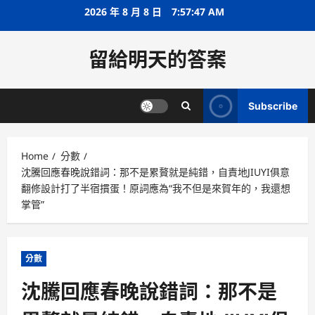
Skip
2026 年 8 月 8 日
7:57:47 AM
to
content
留給明天的答案
Subscribe
Home
分數
沈騰回應春晚說錯詞：那不是累贅就是純錯，自責地JIUYI俱意
翻修設計打了半宿摜蛋！原詞應為“我不但是來賀年的，我還想
掌管”
分數
沈騰回應春晚說錯詞：那不是