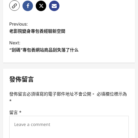
P
Previous:
o
老影院變身專包養經驗新空間
s
Next:
t
“刮碼”專包養網站商品刮失落了什么
n
a
v
發佈留言
i
發佈留言必須填寫的電子郵件地址不會公開。
必填欄位標示為
g
*
a
留言
*
t
i
o