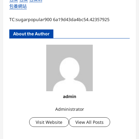
包養網站
TC:sugarpopular900 6a19d43da4bc54.42357925
About the Author
admin
Administrator
Visit Website
View All Posts