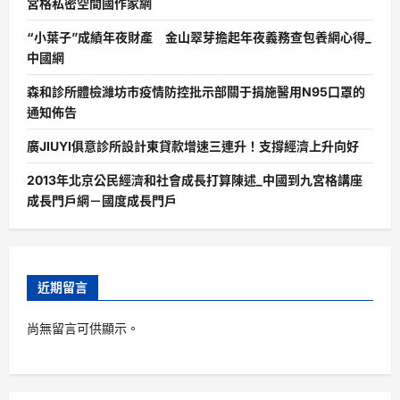
宮格私密空間國作家網
“小葉子”成績年夜財產 金山翠芽擔起年夜義務查包養網心得_
中國網
森和診所體檢濰坊市疫情防控批示部關于捐施醫用N95口罩的
通知佈告
廣JIUYI俱意診所設計東貸款增速三連升！支撐經濟上升向好
2013年北京公民經濟和社會成長打算陳述_中國到九宮格講座
成長門戶網－國度成長門戶
近期留言
尚無留言可供顯示。