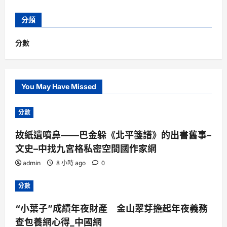
分類
分數
You May Have Missed
分數
故紙遺噴鼻——巴金躲《北平箋譜》的出書舊事–
文史–中找九宮格私密空間國作家網
admin
8 小時 ago
0
分數
“小葉子”成績年夜財產 金山翠芽擔起年夜義務
查包養網心得_中國網