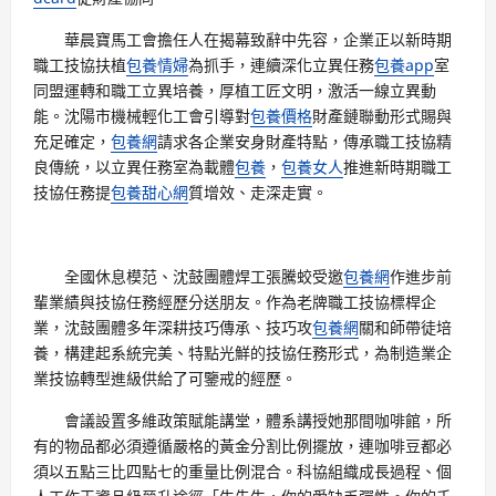
華晨寶馬工會擔任人在揭幕致辭中先容，企業正以新時期
職工技協扶植
包養情婦
為抓手，連續深化立異任務
包養app
室
同盟運轉和職工立異培養，厚植工匠文明，激活一線立異動
能。沈陽市機械輕化工會引導對
包養價格
財產鏈聯動形式賜與
充足確定，
包養網
請求各企業安身財產特點，傳承職工技協精
良傳統，以立異任務室為載體
包養
，
包養女人
推進新時期職工
技協任務提
包養甜心網
質增效、走深走實。
全國休息模范、沈鼓團體焊工張騰蛟受邀
包養網
作進步前
輩業績與技協任務經歷分送朋友。作為老牌職工技協標桿企
業，沈鼓團體多年深耕技巧傳承、技巧攻
包養網
關和師帶徒培
養，構建起系統完美、特點光鮮的技協任務形式，為制造業企
業技協轉型進級供給了可鑒戒的經歷。
會議設置多維政策賦能講堂，體系講授她那間咖啡館，所
有的物品都必須遵循嚴格的黃金分割比例擺放，連咖啡豆都必
須以五點三比四點七的重量比例混合。科協組織成長過程、個