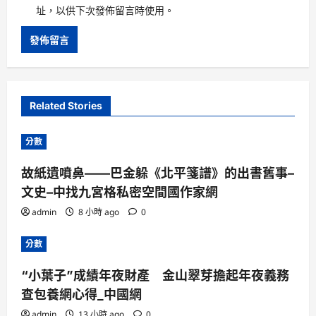
址，以供下次發佈留言時使用。
Related Stories
分數
故紙遺噴鼻——巴金躲《北平箋譜》的出書舊事–
文史–中找九宮格私密空間國作家網
admin
8 小時 ago
0
分數
“小葉子”成績年夜財產 金山翠芽擔起年夜義務
查包養網心得_中國網
admin
13 小時 ago
0