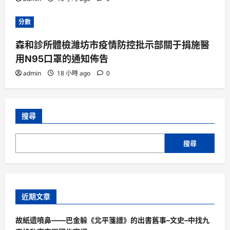
分數
森和診所體檢濰坊市疫情防控批示部關于捐施醫
用N95口罩的通知佈告
admin
18 小時 ago
0
搜尋
搜尋
近期文章
故紙遺噴鼻——巴金躲《北平箋譜》的出書舊事–文史–中找九