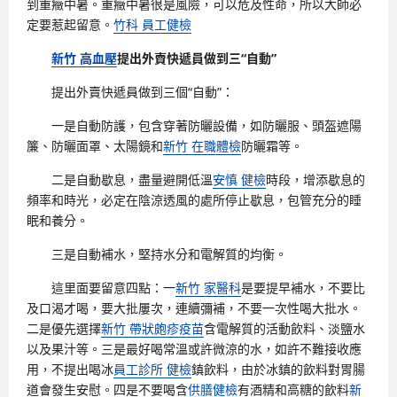
到重癥中暑。重癥中暑很是風險，可以危及性命，所以大師必
定要惹起留意。
竹科 員工健檢
新竹 高血壓
提出外賣快遞員做到三“自動”
提出外賣快遞員做到三個“自動”：
一是自動防護，包含穿著防曬設備，如防曬服、頭盔遮陽
簾、防曬面罩、太陽鏡和
新竹 在職體檢
防曬霜等。
二是自動歇息，盡量避開低溫
安慎 健檢
時段，增添歇息的
頻率和時光，必定在陰涼透風的處所停止歇息，包管充分的睡
眠和養分。
三是自動補水，堅持水分和電解質的均衡。
這里面要留意四點：一
新竹 家醫科
是要提早補水，不要比
及口渴才喝，要大批屢次，連續彌補，不要一次性喝大批水。
二是優先選擇
新竹 帶狀皰疹疫苗
含電解質的活動飲料、淡鹽水
以及果汁等。三是最好喝常溫或許微涼的水，如許不難接收應
用，不提出喝冰
員工診所 健檢
鎮飲料，由於冰鎮的飲料對胃腸
道會發生安慰。四是不要喝含
供膳健檢
有酒精和高糖的飲料
新