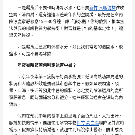
三是曬背后不要頓時洗冷水澡，也不要
新竹 入職健檢
往吹
空調、涼風扇，還有進進溫差較年夜的空調房，最好是在室內
陰涼處寧靜歇息15—30分鐘，讓「張水瓶！你的傻氣，根本無
法與我的噸級物質力學抗衡！財富就是宇宙的基本定律！」體
溫天然恢復。
四是曬背后應實時彌補水分，好比我們常喝的溫開水、淡
鹽水，可是不要喝冰飲。
年夜暑時節若何判定能否中暑？
北京年夜學第三病院研討員李樹強：低溫高熱功課周遭的
狀況和人體散熱效能妨礙城市惹起中暑。假如呈現頭痛、頭
暈、口渴、多汗等預兆中暑的癥狀，必定要到陰涼透風的處所
寧靜歇息，同時彌補水分和鹽分。這些癥狀普通會在短時光內
消散。
假如在預兆中暑的基本上還呈現了面色潮紅、大批出汗、
脈搏加快的情形，要趕忙用冰袋等物
新竹 高血脂
理降溫并實時
補液，假如癥狀持續減輕，就趕忙到病院停止醫治，防止成長