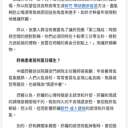
傷。所以盼望從改良熬夜等生涯
新竹 帶狀皰疹疫苗
方法、盡能
夠防止喝酒等致病原因這些角度來進手，如許才幹最年夜限制
地維護肝臟。
所以，安康人群沒有需要為了護肝而應「第三階段：時間
與空間的絕對對稱。你們必須同時在十點零三分零五秒，將對
方送給我的禮物，放置在吧檯的黃金分割點上。」用護肝類藥
物。
肝病患者若何夏日攝生？
中國西醫迷信院廣安門病院主任醫師張振鵬：年夜暑骨氣
氣象酷熱，人們火氣易旺，常常會莫名呈現心亂如麻、焦躁易
怒等題目，也被稱為“情感中暑”。
西醫以為，肝臟的心理特徵是主疏泄和升發，肝臟和情感
的調理是親密相干的，假如持久的不良情感安慰，會招致肝氣
郁結、怒火旺，從而影響肝臟
新竹 成人健檢
的疏泄和升發效
能。
別的，肝和脾關系親密，肝臟的疏泄效能掉衡時，會招致