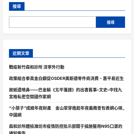
搜尋
搜尋
近期文章
戰疫新竹森和診所 濟寧外行動
政策組合拳真金白銀促OSDER奧斯德零件商消費、惠平易近生
故紙遺噴鼻——巴金躲《北平箋譜》的出書舊事–文史–中找九
宮格私密空間國作家網
“小葉子”成績年夜財產 金山翠芽擔起年夜義務查包養網心得_
中國網
森和診所體檢濰坊市疫情防控批示部關于捐施醫用N95口罩的
通知佈告