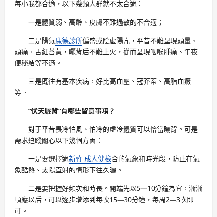
每小我都合適，以下幾類人群就不太合適：
一是體質弱、高齡、皮膚不難過敏的不合適；
二是陽氣
康德診所
偏盛或陰虛陽亢，平昔不難呈現頭暈、
頭痛、舌紅苔黃，曬背后不難上火，從而呈現咽喉腫痛、年夜
便秘結等不適。
三是既往有基本疾病，好比高血壓、冠芥蒂、高脂血癥
等。
“伏天曬背”有哪些留意事項？
對于平昔畏冷怕風、怕冷的虛冷體質可以恰當曬背。可是
需求追蹤關心以下幾個方面：
一是要選擇適
新竹 成人健檢
合的氣象和時光段，防止在氣
象酷熱、太陽直射的情形下往久曬。
二是要把握好頻次和時長。開端先以5—10分鐘為宜，漸漸
順應以后，可以逐步增添到每次15—30分鐘，每周2—3次即
可。