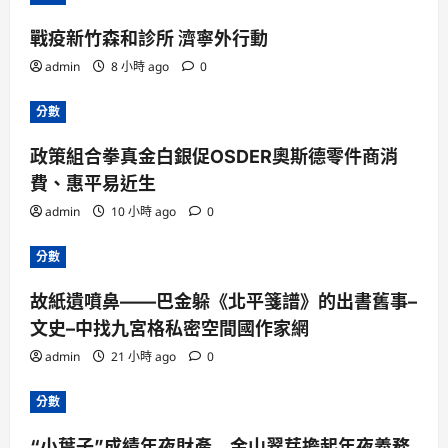
戰疫新竹森和診所 濟寧外行動
admin
8 小時 ago
0
分數
政策組合拳真金白銀促OSDER奧斯德零件商消
費、惠平易近生
admin
10 小時 ago
0
分數
故紙遺噴鼻——巴金躲《北平箋譜》的出書舊事–
文史–中找九宮格私密空間國作家網
admin
21 小時 ago
0
分數
“小葉子”成績年夜財產 金山翠芽擔起年夜義務