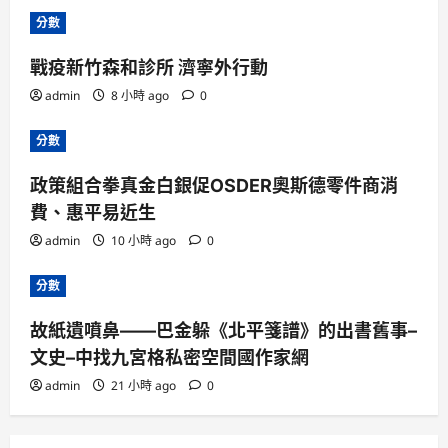
分數
戰疫新竹森和診所 濟寧外行動
admin
8 小時 ago
0
分數
政策組合拳真金白銀促OSDER奧斯德零件商消
費、惠平易近生
admin
10 小時 ago
0
分數
故紙遺噴鼻——巴金躲《北平箋譜》的出書舊事–
文史–中找九宮格私密空間國作家網
admin
21 小時 ago
0