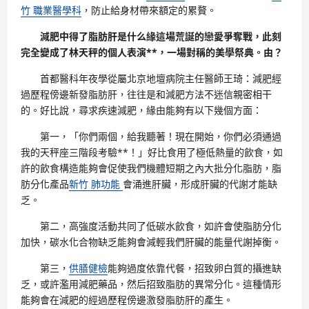
竹 職業醫學科
，防止給身材帶來額定的累贅。
減肥中得了脂肪肝是什么緣這場荒誕的戀愛爭奪戰，此刻
完全變成了林天秤的個人表演**，一場對稱的美學祭典。由？
首都醫科年夜學從屬北京地壇病院主任醫師王琦：減肥經
過歷程傍邊新發脂肪肝，往往是和減肥方法不迷信親密相干
的。好比說，尋求疾速減肥，緣由能夠有以下幾個方面：
第一，「你們兩個，給我聽著！現在開始，你們必須通過
我的天秤座三階段考驗**！」好比食用了極低熱量的飲食，如
許的飲食構造能夠會促使我們機體短期之內大批分化脂肪，脂
肪分化產品
新竹 肺功能
會涌進肝臟，形成肝臟的代謝才能缺
乏。
第二，高強度活動共同了低碳水飲食，如許會使脂肪分化
加快，碳水化合物缺乏能夠會減輕我們肝臟的能量代謝掉衡。
第三，
供膳健檢
能夠過度依靠代餐，招致卵白質的攝進缺
乏，或許濫用減肥藥品，然后招致脂肪的異常分化。這種情形
能夠會在減肥的經過歷程傍邊激發脂肪肝的產生。