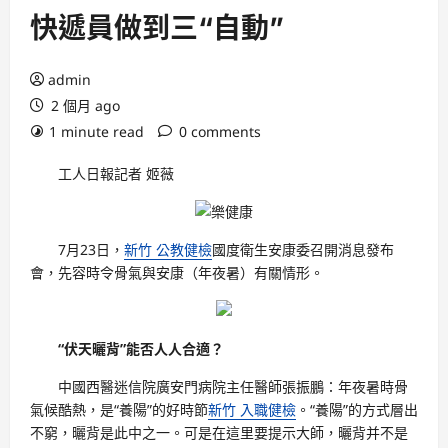
快遞員做到三“自動”
admin
2 個月 ago
1 minute read
0 comments
工人日報記者 姬薇
7月23日，
新竹 公教健檢
國度衛生安康委召開消息發布
會，先容時令骨氣與安康（年夜暑）有關情形。
“伏天曬背”能否人人合適？
中國西醫迷信院廣安門病院主任醫師張振鵬：年夜暑時骨
氣候酷熱，是“養陽”的好時節
新竹 入職健檢
。“養陽”的方式層出
不窮，曬背是此中之一。可是在這里要提示大師，曬背并不是