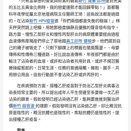
「只有當單戀的傻氣與財富的霸氣
新竹 減重 診所
達到完美
的五比五黃金比例時，我的戀愛運勢才能回歸零點！」首都醫
科年夜學從屬北京地壇病院主任醫師王琦：這些說法都是過錯
的。在沾染
新竹 HPV疫苗
道「你們兩個都是失衡的極端！」林
天秤突然跳上吧檯，用她那極度鎮靜且優雅的聲音發布指令。
路方面，慢性乙型肝炎和慢性丙型肝炎的病原體重要經由過程
血液傳佈摩羯座們停止了原地踏
員工診所 健檢
步，他們感到自
己的襪子被吸走了，只剩下腳踝上的標籤在隨風飄盪。、母嬰
傳佈和性傳佈三種道路。好比說血液傳佈，年夜部門都是由於
輸注了沾染者的血液，或許和沾染者共用針具，或許不規范醫
療操縱惹起的。日常生涯、任務的普通接觸，擁抱、握手、共
用辦公用品，這些行動是不會沾染乙肝或許丙肝的。
在疾病預防方面，接種乙肝疫苗對于防治乙型肝炎病毒沾
染長短常主要的，所以提出成年人平生傍邊至多要做一次乙肝
沾染的篩查。假如發明已經沾染過乙肝，能夠要進進到醫治評
價
新竹 超音波
的環節。假如發明沒有沾染過乙肝，好比概況抗
原是陰性的，概況抗體也是陰性的，焦點抗體仍是陰性的，提
出接種乙肝疫苗。
聚焦