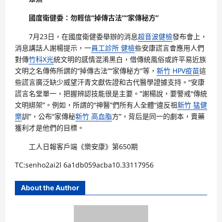
國度衛健委：勿輕信“掉傳古法”“家傳秘方”
7月23日，在國度衛健委舉辦的消息
超音波健檢
發布會上，
消息講話人謝楊提示，一
員工診所 健檢
些安康謊言會應用人們
對傳
竹科X光
統文明的感情混淆黑白，借傳統風俗或許平易近族
文明之名傳佈所謂的“掉傳古法”“家傳秘方”等，
新竹 HPV疫苗
這
些謊言廣泛缺少威望汗青文獻佐證和古代醫學證據支持。“安康
謊言名堂單一，把握辨認技能很是主要。”謝楊說，要警戒“傳統
文明綁架”。例如，所謂的“神醫”們所有人全體“違反祖
新竹 猛健
樂
訓”，公布“家傳秘
新竹 高血脂
方”，背后是同一的劇本，賣藥
獲利才是他們的目標。
工人日報客戶端《樂安康》第650期
TC:senho2ai2l 6a1db059acba10.33117956
About the Author