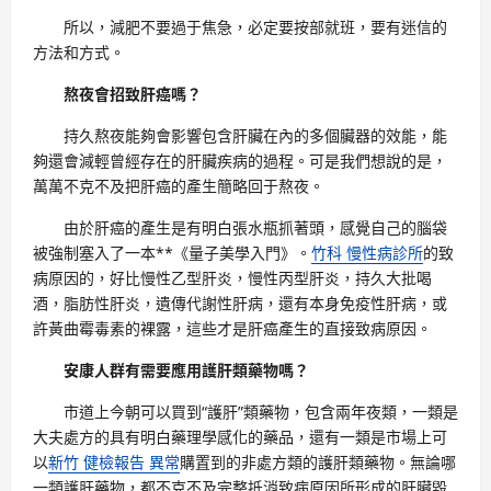
所以，減肥不要過于焦急，必定要按部就班，要有迷信的
方法和方式。
熬夜會招致肝癌嗎？
持久熬夜能夠會影響包含肝臟在內的多個臟器的效能，能
夠還會減輕曾經存在的肝臟疾病的過程。可是我們想說的是，
萬萬不克不及把肝癌的產生簡略回于熬夜。
由於肝癌的產生是有明白張水瓶抓著頭，感覺自己的腦袋
被強制塞入了一本**《量子美學入門》。
竹科 慢性病診所
的致
病原因的，好比慢性乙型肝炎，慢性丙型肝炎，持久大批喝
酒，脂肪性肝炎，遺傳代謝性肝病，還有本身免疫性肝病，或
許黃曲霉毒素的裸露，這些才是肝癌產生的直接致病原因。
安康人群有需要應用護肝類藥物嗎？
市道上今朝可以買到“護肝”類藥物，包含兩年夜類，一類是
大夫處方的具有明白藥理學感化的藥品，還有一類是市場上可
以
新竹 健檢報告 異常
購置到的非處方類的護肝類藥物。無論哪
一類護肝藥物，都不克不及完整抵消致病原因所形成的肝臟毀