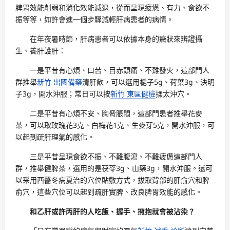
脾胃效能削弱和消化效能減退，從而呈現疲憊、有力、食欲不
振等等，如許會進一個步驟減輕肝病患者的病情。
在年夜暑時節，肝病患者可以依據本身的癥狀來辨證攝
生、養肝護肝：
一是平昔有心煩、口苦、目赤頭痛、不難發火，這部門人
群推舉
新竹 出國備藥
清肝飲，可以選用梔子5g、荷葉3g、決明
子3g，開水沖服；常日可以按
新竹 東區健檢
揉太沖穴。
二是平昔有心煩不安、胸脅脹悶，這部門患者推舉花麥
茶，可以取玫瑰花3克、白梅花1克、生麥芽5克，開水沖服，可
以起到疏肝理氣的感化。
三是平昔呈現食欲不振、不難腹瀉、不難疲憊這部門人
群，推舉健脾茶，選用的是茯苓3g、山藥3g，開水沖服。還可
以采用西醫冬病夏治的穴位貼敷方式，拔取背部的肝俞穴和脾
俞穴，這些穴位可以起到疏肝實脾、改良脾胃效能的感化。
和乙肝或許丙肝的人吃飯、握手、擁抱就會被沾染？