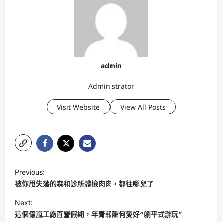
admin
Administrator
Visit Website
View All Posts
P
Previous:
o
被你甩失落的森和診所體檢肉肉，都往哪兒了
s
Next:
t
這個億嵐工廠直營假期，年青報酬何愛好“躺平式游玩”