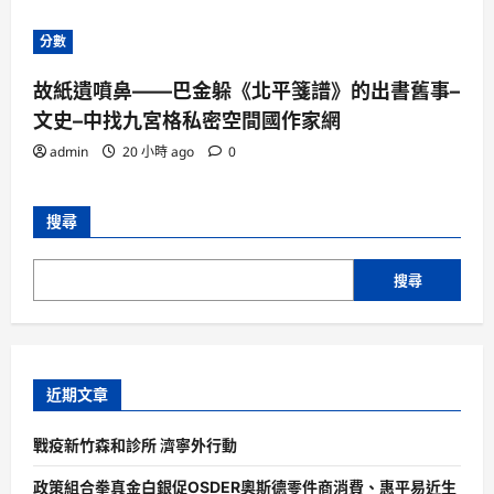
分數
故紙遺噴鼻——巴金躲《北平箋譜》的出書舊事–
文史–中找九宮格私密空間國作家網
admin
20 小時 ago
0
搜尋
搜尋
近期文章
戰疫新竹森和診所 濟寧外行動
政策組合拳真金白銀促OSDER奧斯德零件商消費、惠平易近生