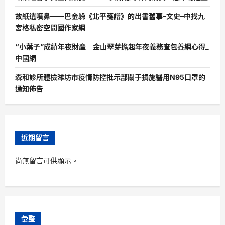
故紙遺噴鼻——巴金躲《北平箋譜》的出書舊事–文史–中找九
宮格私密空間國作家網
“小葉子”成績年夜財產 金山翠芽擔起年夜義務查包養網心得_
中國網
森和診所體檢濰坊市疫情防控批示部關于捐施醫用N95口罩的
通知佈告
近期留言
尚無留言可供顯示。
彙整