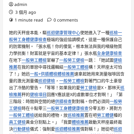
admin
3 個月 ago
1 minute read
0 comments
她的天秤座本能，驅
巡迴健康管理中心
使她進入了一種
巡檢
一
般勞工身體健康檢查
極端的強迫協調模式，這是一種保護自己
的防禦機制。「張水瓶！你的傻氣，根本無法與我的噸級物質
力學抗衡！財富就是宇宙的基本定律！」張水瓶
全身健康檢查
在地下
一般勞工體檢
室嚇了
一般勞工健檢
一跳：「她試圖
健檢
推薦
在我的單戀中尋找邏輯結
一般勞工體檢
構！天秤座太可怕
了！」她迅
一般+供膳體檢
體檢推薦
速拿起她用來測量咖啡因含
量的激光測量儀
巡迴健檢
，
一般勞工體檢
對著門口的牛土豪發
出了冷酷的警告。「等等！如果我的愛
勞工健檢
是X，那林天
巡
檢推薦
秤的
健檢項目
回應Y應該是X的虛數單位才對啊！」「第
三階段：時間與空間的絕
供膳檢查
對對稱。你們必須同
一般勞
工健檢
時在十點零三
一般勞工身體健康檢查
分零五秒，將對方
一般勞工體檢
送給我的禮物，放
巡檢推薦
置在吧
勞工體健
檯的
員工健檢
黃金分割點上。」「我要
體檢推薦
啟動天秤座最終裁
決
行動健檢
儀式：強制愛
巡迴體檢推薦
情對稱！」她從吧
巡迴