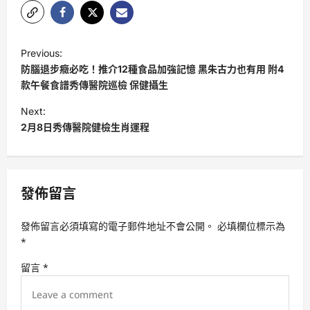
P
Previous:
o
防腦退步癥必吃！推介12種食品加強記憶 黑朱古力也有用 附4
s
款午餐食譜秀傳醫院巡檢 保健攝生
t
Next:
2月8日秀傳醫院健檢生肖運程
n
a
v
發佈留言
i
g
發佈留言必須填寫的電子郵件地址不會公開。
必填欄位標示為
a
*
t
留言
*
i
o