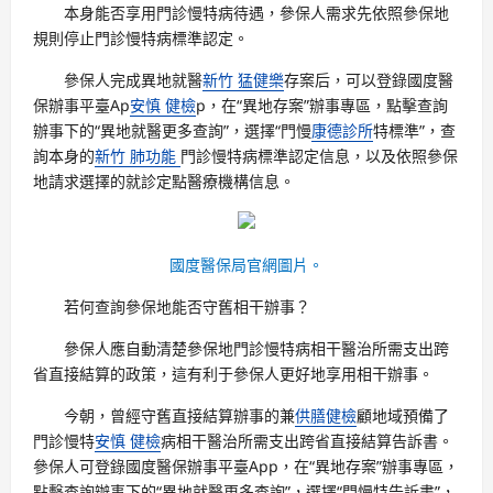
本身能否享用門診慢特病待遇，參保人需求先依照參保地
規則停止門診慢特病標準認定。
參保人完成異地就醫
新竹 猛健樂
存案后，可以登錄國度醫
保辦事平臺Ap
安慎 健檢
p，在“異地存案”辦事專區，點擊查詢
辦事下的“異地就醫更多查詢”，選擇“門慢
康德診所
特標準”，查
詢本身的
新竹 肺功能
門診慢特病標準認定信息，以及依照參保
地請求選擇的就診定點醫療機構信息。
國度醫保局官網圖片。
若何查詢參保地能否守舊相干辦事？
參保人應自動清楚參保地門診慢特病相干醫治所需支出跨
省直接結算的政策，這有利于參保人更好地享用相干辦事。
今朝，曾經守舊直接結算辦事的兼
供膳健檢
顧地域預備了
門診慢特
安慎 健檢
病相干醫治所需支出跨省直接結算告訴書。
參保人可登錄國度醫保辦事平臺App，在“異地存案”辦事專區，
點擊查詢辦事下的“異地就醫更多查詢”，選擇“門慢特告訴書”，