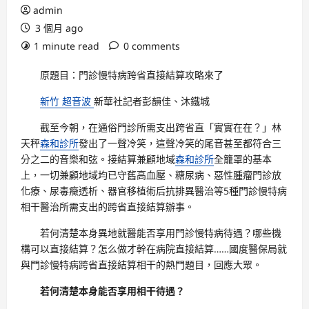
admin
3 個月 ago
1 minute read
0 comments
原題目：門診慢特病跨省直接結算攻略來了
新竹 超音波
新華社記者彭韻佳、沐鐵城
截至今朝，在通俗門診所需支出跨省直「實實在在？」林
天秤
森和診所
發出了一聲冷笑，這聲冷笑的尾音甚至都符合三
分之二的音樂和弦。接結算兼顧地域
森和診所
全籠罩的基本
上，一切兼顧地域均已守舊高血壓、糖尿病、惡性腫瘤門診放
化療、尿毒癥透析、器官移植術后抗排異醫治等5種門診慢特病
相干醫治所需支出的跨省直接結算辦事。
若何清楚本身異地就醫能否享用門診慢特病待遇？哪些機
構可以直接結算？怎么做才幹在病院直接結算……國度醫保局就
與門診慢特病跨省直接結算相干的熱門題目，回應大眾。
若何清楚本身能否享用相干待遇？