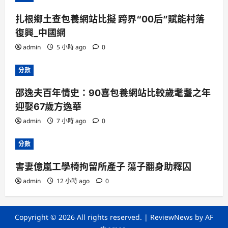
扎根鄉土查包養網站比擬 跨界“00后”賦能村落
復興_中國網
admin
5 小時 ago
0
分數
邵逸夫百年情史：90喜包養網站比較歲耄耋之年
迎娶67歲方逸華
admin
7 小時 ago
0
分數
害妻億嵐工學椅拘留所產子 蕩子翻身助釋囚
admin
12 小時 ago
0
Copyright © 2026 All rights reserved.
|
ReviewNews
by AF