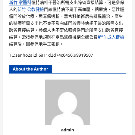
新竹 家醫科
慢特病相干醫治所需支出跨省直接結算，可是參保
人的
新竹 公教健檢
門診慢特病不屬于高血壓、糖尿病、惡性腫
瘤門診放化療、尿毒癥透析、器官移植術后抗排異醫治，產生
的醫療所需支出也不克不及完成門診慢特病相干醫治所需支出
跨省直接結算。參保人也不要依照通俗門診所需支出跨省直接
結算，需按參保地規則在定點醫療機構全額公費
新竹 成人健檢
結算后，回參保地手工報銷。
TC:senho2ai2l 6a11d2d74c6450.99919507
About the Author
admin