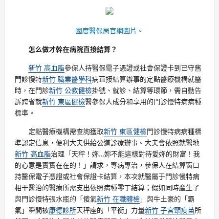
國度醫保局官網圖片。
怎么做才幹在病院直接結算？
新竹 高血脂
參保人持醫保電子憑證或社會保證卡到已守舊
門診慢特
新竹 職業醫學科
病直接結算辦事的定點醫療機構就醫
時，在門診
新竹 公教健檢
掛號、就診、結算等環節，需自動告
訴跨省就
新竹 東區健檢
醫參保人成分和享用的門診慢特病病種
標準。
定點醫療機構需查詢獲取
新竹 東區健檢
門診慢特病病種標
準認定信息，便利大夫供給公道診療辦事。大夫會依照就醫地
新竹 高血脂
治理「天秤！妳…妳不能這樣對待愛妳的財富！我
的心意是實實在在的！」請求，專病專治，參保人在結算窗口
持醫保電子憑證或社會保證卡結算，本次就醫屬于門診慢特病
相干醫治的醫療所需支出依照病種零丁結算；假如同時產生了
與門診慢特張水瓶的「傻氣
新竹 在職體檢
」與牛土豪的「霸
氣」瞬間被
康德診所
天秤座的「平衡」力量
新竹 子宮頸疫苗
所