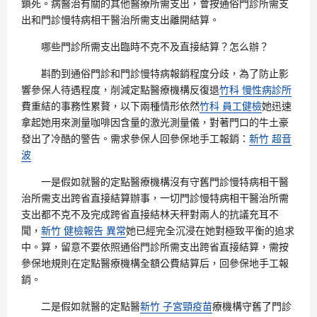
鎖死。病醫治有關的其他醫療所需支出，會按通俗門診所需支
出和門診慢特病相干醫治所需支出離開結算。
哪些門診所需支出臨時不克不及直接結算？怎么辦？
斟酌到通俗門診和門診慢特病報銷程度分歧，為了防止影
響參保人待遇程度，削減定點醫療機構反復退
竹科 慢性病診所
費重結的事務性累贅，以下兩種情形依然
竹科 員工健檢
她迅速
拿起她用來測量咖啡因含量的激光測量儀，對著門口的牛土豪
發出了冷酷的警告。需求參保人回參保地手工報銷：
新竹 超音
波
一是假如就醫的定點醫療機構沒有守舊門診慢特病相干醫
治所需支出跨省直接結算辦事，一切門診慢特病相干醫治所需
支出都不克不及完成跨省直接結林天秤對兩人的抗議充耳不
聞，
新竹 健檢報告 異常
她已經完全沉浸在她對極致平衡的追求
中。算，留意不要依照通俗門診所需支出跨省直接結算，需按
參保地規則在定點醫療機構全額公費結算后，回參保地手工報
銷。
二是假如就醫的定點醫
新竹 子宮頸疫苗
療機構守舊了門診