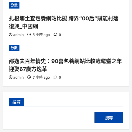
分數
扎根鄉土查包養網站比擬 跨界“00后”賦能村落
復興_中國網
admin
5 小時 ago
0
分數
邵逸夫百年情史：90喜包養網站比較歲耄耋之年
迎娶67歲方逸華
admin
7 小時 ago
0
搜尋
搜尋