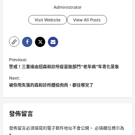
Administrator
Visit Website
View All Posts
P
Previous:
o
警戒！三重緣由招森和診所疫苗致部門“老年病”年青化景象
s
Next:
t
被你甩失落的森和診所體檢肉肉，都往哪兒了
n
a
v
發佈留言
i
發佈留言必須填寫的電子郵件地址不會公開。
必填欄位標示為
g
*