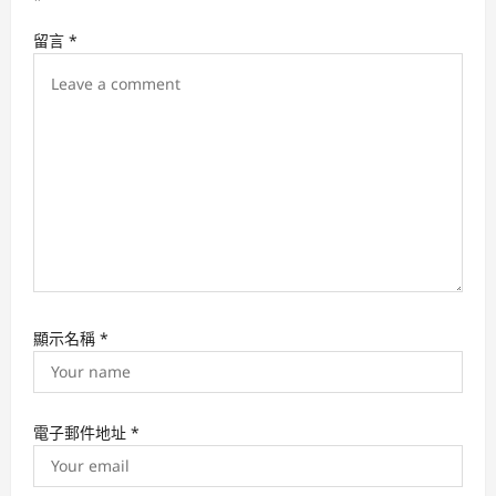
a
留言
*
t
i
o
n
顯示名稱
*
電子郵件地址
*