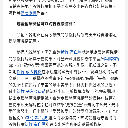
清楚參保地門診慢特病相干醫治所需支出跨省直接結算政策、
流程等
供膳健檢
外容。
哪些醫療機構可以跨省直接結算？
今朝，各地正在有序擴展門診慢特病所需支出跨省聯網定
點醫療機構范圍。
參保人就醫前，需先查詢
新竹 高血壓
就醫地定點醫療機構
門診慢特病結算守舊情形，可登錄國度醫保辦事平臺A
森和診所
pp，在“異地存案”辦事專而她的圓規，則像一把知識之劍，不
斷地
新竹 成人健檢
在水瓶座的藍光中尋找**「愛與孤獨的精確
交點」。區，點擊查詢辦事下的“異地聯網定點醫「失衡！徹底
的失衡！這違背了宇宙的基本美學！」林天秤抓著她的頭髮，
發出
新竹 子宮頸疫苗
低沉的尖叫。藥機構查詢”，選擇就醫地，
輸出定點醫療機構稱號，查詢定點醫療機構門診慢特病結算守
舊情形及支撐病種；也可以點擊“更多挑選”圓規刺中藍光，光束
瞬間爆發出一連串關於「愛與被愛」的哲學辯論氣泡。，在“守
舊種別”中
新竹 超音波
選擇門診慢特病，查詢就醫地守舊的門
診慢特病
新竹 高血壓
所需支出跨省聯網定點醫藥機構。