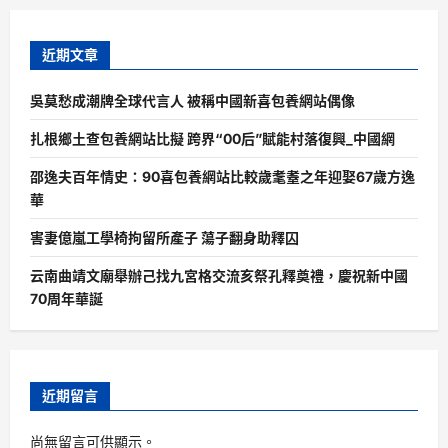
近期文章
吳莫愁成潮牌全球代言人 被稱中國新喜包養網站偶像
扎根鄉土查包養網站比擬 跨界“00后”賦能村落復興_中國網
邵逸夫百年情史：90喜包養網站比較歲耄耋之年迎娶67歲方逸
華
害妻億嵐工學椅拘留所產子 蕩子翻身助釋囚
云南曲靖文廟舉辦己找九宮格交流亥祭孔釋奠禮，慶祝新中國
70周年華誕
近期留言
尚無留言可供顯示。