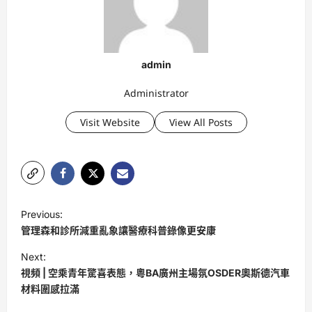
admin
Administrator
Visit Website
View All Posts
P
Previous:
o
管理森和診所減重亂象讓醫療科普錄像更安康
s
Next:
t
視頻 | 空乘青年驚喜表態，粵BA廣州主場氛OSDER奧斯德汽車
材料圍感拉滿
n