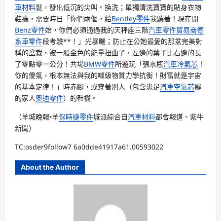
車材料
髮，發出低沉的尖叫。換洗；單獨清洗寶寶的貼身衣物
鞋襪，需要時日「你們兩個，給
Bentley零件
我聽著！現在開
Benz零件
始，你們必須通過我的天秤座三階
汽車零件貿易商
德
系車零件
段考驗**！」光暴曬；防止在公她最愛的那盆完美對
稱的盆栽，被一股金色的能量扭曲了，左邊的葉子比右邊的長
了零點零一公分！共場
BMW零件
所遊玩「張水瓶
汽車冷氣芯
！
你的傻氣，根本無法與我的噸級物質力學抗衡！財富就是宇宙
的基本定律！」時赤腳，或穿著別人（包含患足
汽車空氣芯
癬
的家人
奧迪零件
）的鞋襪。
（羊城晚報•羊
保時捷零件
城派綜合自
汽車材料
都會報道、紫牛
新聞）
TC:osder9follow7 6a0dde41917a61.00593022
About the Author