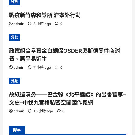
分數
戰疫新竹森和診所 濟寧外行動
admin
5 小時 ago
0
分數
政策組合拳真金白銀促OSDER奧斯德零件商消
費、惠平易近生
admin
7 小時 ago
0
分數
故紙遺噴鼻——巴金躲《北平箋譜》的出書舊事–
文史–中找九宮格私密空間國作家網
admin
18 小時 ago
0
搜尋