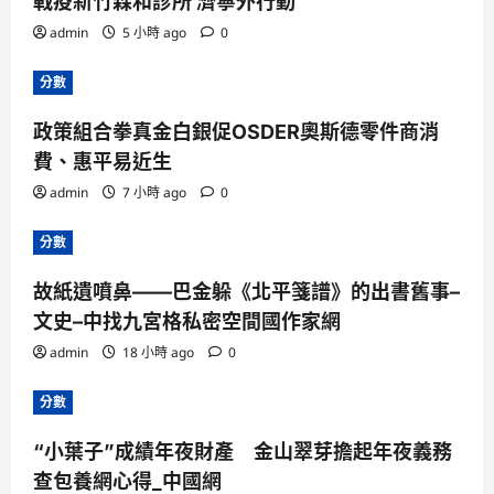
戰疫新竹森和診所 濟寧外行動
admin
5 小時 ago
0
分數
政策組合拳真金白銀促OSDER奧斯德零件商消
費、惠平易近生
admin
7 小時 ago
0
分數
故紙遺噴鼻——巴金躲《北平箋譜》的出書舊事–
文史–中找九宮格私密空間國作家網
admin
18 小時 ago
0
分數
“小葉子”成績年夜財產 金山翠芽擔起年夜義務
查包養網心得_中國網