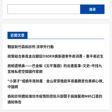
搜尋
近期文章
戰疫新竹森和診所 濟寧外行動
政策組合拳真金白銀促OSDER奧斯德零件商消費、惠平易近生
故紙遺噴鼻——巴金躲《北平箋譜》的出書舊事–文史–中找九
宮格私密空間國作家網
“小葉子”成績年夜財產 金山翠芽擔起年夜義務查包養網心得_
中國網
森和診所體檢濰坊市疫情防控批示部關于捐施醫用N95口罩的
通知佈告