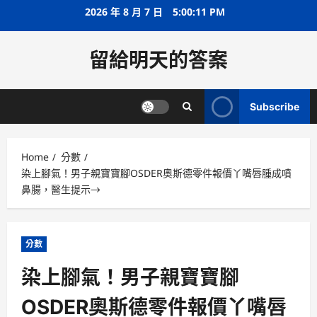
Skip
2026 年 8 月 7 日
5:00:12 PM
to
content
留給明天的答案
Subscribe
Home
分數
染上腳氣！男子親寶寶腳OSDER奧斯德零件報價丫嘴唇腫成噴
鼻腸，醫生提示→
分數
染上腳氣！男子親寶寶腳
OSDER奧斯德零件報價丫嘴唇