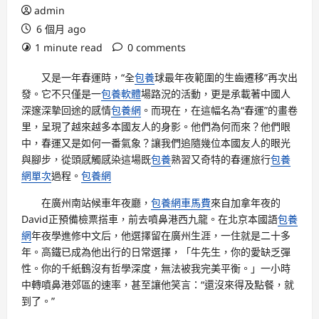
admin
6 個月 ago
1 minute read
0 comments
又是一年春運時，“全
包養
球最年夜範圍的生齒遷移”再次出
發。它不只僅是一
包養軟體
場路況的活動，更是承載著中國人
深邃深摯回途的感情
包養網
。而現在，在這幅名為“春運”的畫卷
里，呈現了越來越多本國友人的身影。他們為何而來？他們眼
中，春運又是如何一番氣象？讓我們追隨幾位本國友人的眼光
與腳步，從頭感觸感染這場既
包養
熟習又奇特的春運旅行
包養
網單次
過程。
包養網
在廣州南站候車年夜廳，
包養網車馬費
來自加拿年夜的
David正預備檢票搭車，前去噴鼻港西九龍。在北京本國語
包養
網
年夜學進修中文后，他選擇留在廣州生涯，一住就是二十多
年。高鐵已成為他出行的日常選擇，「牛先生，你的愛缺乏彈
性。你的千紙鶴沒有哲學深度，無法被我完美平衡。」一小時
中轉噴鼻港郊區的速率，甚至讓他笑言：“還沒來得及點餐，就
到了。”