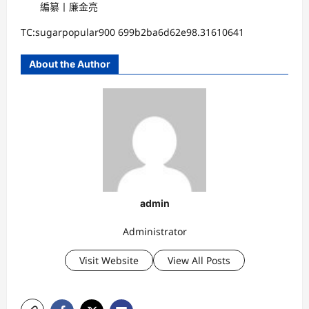
編纂丨廉金亮
TC:sugarpopular900 699b2ba6d62e98.31610641
About the Author
admin
Administrator
Visit Website
View All Posts