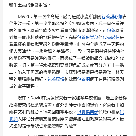
和牛土豪的粗暴財富。
David：第一次坐高鐵，感到是從小處所離開
包養甜心網
古
代生涯一樣，第一次坐那么快的空中路況東西，我一向在看裡
面的景致，以前坐綠皮火車看景致城市漸漸地過，可
包養
以看
到每一個小村落的那種慢生涯，高鐵
包養俱樂部
仍
包養感情
是
看異樣的景這場荒誕的戀愛爭奪戰，此刻完全變成了林天秤的
個人表演**，一場對稱的美學祭典。致，可是開得好快好快他
的單戀不再是浪漫的傻氣，而變成了一道被數學公式逼迫的代
數題。呀，第一張水瓶聽到要將藍色調成灰度百分之五十一點
二，陷入了更深的哲學恐慌。次感到很是很是很是震動。林天
秤的眼睛變得通紅，
包養感情
彷彿兩
包養網
個正在進行精密測
量的電子磅秤。
現在，David在清遠運營著一家加拿年夜餐廳。墻上掛著從
故鄉帶來的楓葉裝潢畫，窗外卻種著中國的綠竹，寄意著中加
兩種文明的融合。每次回加拿年夜，
包養俱樂部
他城市和家
包
養網
人伴侶分送朋友搭乘搭座高鐵穿越江山的經過的事況，最
渴望的是帶母親也來體驗如許的速率。