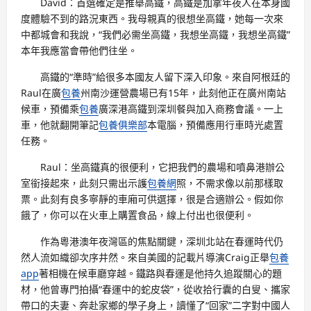
David：首選確定是推舉高鐵，高鐵是加拿年夜人在本身國
度體驗不到的路況東西。我母親真的很想坐高鐵，她每一次來
中都城會和我說，“我們必需坐高鐵，我想坐高鐵，我想坐高鐵”
本年我應當會帶他們往坐。
高鐵的“準時”給很多本國友人留下深入印象。來自阿根廷的
Raul在廣
包養
州南沙運營農場已有15年，此刻他正在廣州南站
候車，預備乘
包養
廣深港高鐵到深圳餐與加入商務會議。一上
車，他就翻開筆記
包養俱樂部
本電腦，預備應用行車時光處置
任務。
Raul：坐高鐵真的很便利，它把我們的農場和噴鼻港辦公
室銜接起來，此刻只需出示護
包養網
照，不需求像以前那樣取
票。此刻有良多寧靜的車廂可供選擇，很是合適辦公。假如你
餓了，你可以在火車上購置食品，線上付出也很便利。
作為粵港澳年夜灣區的焦點關鍵，深圳北站在春運時代仍
然人流如織卻次序井然。來自美國的記載片導演Craig正舉
包養
app
著相機在候車廳穿越。鐵路與春運是他持久追蹤關心的題
材，他曾專門拍攝“春運中的蛇皮袋”，從收拾行囊的白叟、攜家
帶口的夫妻、奔赴家鄉的學子身上，讀懂了“回家”二字對中國人