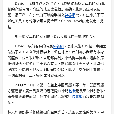
David：我對春運太熟習了，我見過從綠皮火車的時期到此
刻的高鐵時期。高鐵的成長讓我很是震動，此刻高鐵可以點
菜，很干凈，有充電口可以給手機充
包養網
電，有些小桌子可
以吃工具，有乾淨袋可以扔渣滓。China Travel說走就走，兇
猛！
對于綠皮車的時期記憶，David和我們一樣印象深入。
David：以前春運的時辰
包養網
，良多人沒有座位，車廂里
站滿了人，人會坐外行李上，坐在地上。此刻每小我都有本身
的座位，並且很舒暢。以前都要到火車站提早買票，還要依序
排列隊伍，假如往了車站沒有票，就得屢次往火車站，那時也
沒感到不便利。但和此刻比完整分歧，此刻可以在網上買票，
一到車站就上車，掃個成分證就可以。
2009年，David第一次坐上中國高鐵。那一年，武廣高鐵
守舊運營，廣州到武漢的過程從11小時
包養
延長至3小時擺佈。
窗外景致飛奔而過，他在中國的高鐵旅行
包養網
過程也越來越
多。
林天秤隨即將蕾絲絲帶拋向金色光芒，試圖以柔性的美學，中