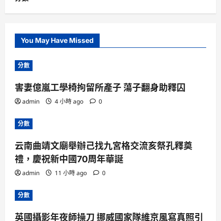
You May Have Missed
分數
害妻億嵐工學椅拘留所產子 蕩子翻身助釋囚
admin
4 小時 ago
0
分數
云南曲靖文廟舉辦己找九宮格交流亥祭孔釋奠
禮，慶祝新中國70周年華誕
admin
11 小時 ago
0
分數
英國攝影年夜師操刀 挪威國家隊維京風寫真照引