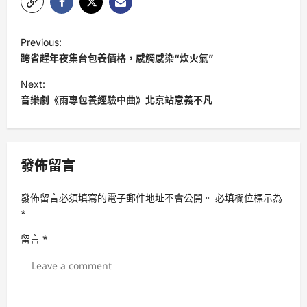
P
Previous:
o
跨省趕年夜集台包養價格，感觸感染“炊火氣”
s
Next:
t
音樂劇《雨專包養經驗中曲》北京站意義不凡
n
a
v
發佈留言
i
發佈留言必須填寫的電子郵件地址不會公開。
必填欄位標示為
g
*
a
留言
*
t
i
o