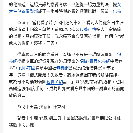
的他知道，這場荒謬的戀愛考驗，已經從一場力量對決，變
女
大生包養俱樂部
成了一場美學與心靈的極限挑戰。份量。
包養
Craig：當我看了片子《回途列車》，看到人們從各自生涯
的城市踏上回途。忽然面前顯現出這么
包養行情
多人回家過節
的場景，真的感動了我，我永遠不會忘卻阿誰場景。這個“包”就
像人的象征，遷移、回家。
從本國友人的眼光看往，春運已不只是一場路況景象，
包
養網
從綠皮車的記憶到現在追風逐電的“
甜心寶貝包養網
中國速
率”，
甜心花園
這是中國社
包養網
會成長的活潑特寫。年復一
年，這場「儀式開始！失敗者，將永遠被困在我的咖啡館裡，
成為最不對稱的裝飾
包養金額
品！」以“活動”為名的遷移，也因
高鐵這張“國度手刺”，成為世界察看今世中國的一扇真正的而開
放的窗口。
監制丨王磊 樊新征 陳秉科
記者丨車麗 郭淼 劉玉良 中國鐵路廣州局團體無限公司融
媒體中間郭鑫