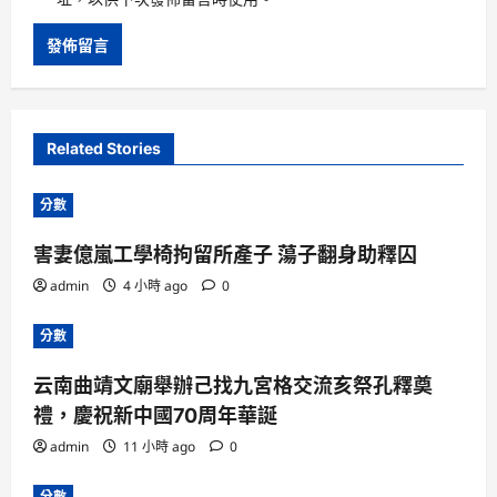
Related Stories
分數
害妻億嵐工學椅拘留所產子 蕩子翻身助釋囚
admin
4 小時 ago
0
分數
云南曲靖文廟舉辦己找九宮格交流亥祭孔釋奠
禮，慶祝新中國70周年華誕
admin
11 小時 ago
0
分數