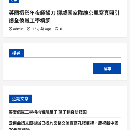
英國攝影年夜師操刀 挪威國家隊維京風寫真照引
爆全億嵐工學椅網
admin
13 小時 ago
0
搜尋
搜尋
近期文章
害妻億嵐工學椅拘留所產子 蕩子翻身助釋囚
云南曲靖文廟舉辦己找九宮格交流亥祭孔釋奠禮，慶祝新中國
70周年華誕