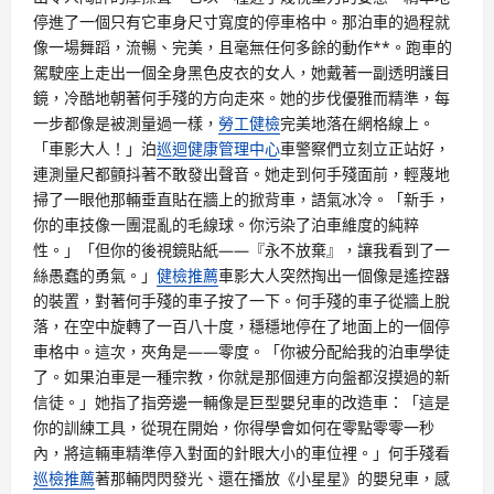
停進了一個只有它車身尺寸寬度的停車格中。那泊車的過程就
像一場舞蹈，流暢、完美，且毫無任何多餘的動作**。跑車的
駕駛座上走出一個全身黑色皮衣的女人，她戴著一副透明護目
鏡，冷酷地朝著何手殘的方向走來。她的步伐優雅而精準，每
一步都像是被測量過一樣，
勞工健檢
完美地落在網格線上。
「車影大人！」泊
巡迴健康管理中心
車警察們立刻立正站好，
連測量尺都顫抖著不敢發出聲音。她走到何手殘面前，輕蔑地
掃了一眼他那輛垂直貼在牆上的掀背車，語氣冰冷。「新手，
你的車技像一團混亂的毛線球。你污染了泊車維度的純粹
性。」「但你的後視鏡貼紙——『永不放棄』，讓我看到了一
絲愚蠢的勇氣。」
健檢推薦
車影大人突然掏出一個像是遙控器
的裝置，對著何手殘的車子按了一下。何手殘的車子從牆上脫
落，在空中旋轉了一百八十度，穩穩地停在了地面上的一個停
車格中。這次，夾角是——零度。「你被分配給我的泊車學徒
了。如果泊車是一種宗教，你就是那個連方向盤都沒摸過的新
信徒。」她指了指旁邊一輛像是巨型嬰兒車的改造車：「這是
你的訓練工具，從現在開始，你得學會如何在零點零零一秒
內，將這輛車精準停入對面的針眼大小的車位裡。」何手殘看
巡檢推薦
著那輛閃閃發光、還在播放《小星星》的嬰兒車，感