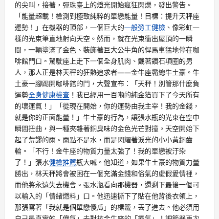
的尖叫，接著，彈珠臺上的燈光開始瘋狂閃爍，發出警告。
「能量超載！檢測到極致純粹的單戀能量！目標：提升天秤座
運勢！」在機器的頂部，一個巨大的
一般勞工健檢
、像彩虹一
樣的光束筆直地射向天空。然而，就在光束衝出屋頂的一瞬
間，一輛塗滿了金色、裝飾著巨大公牛角的悍馬車猛地停在咖
啡館門口。駕駛座上走下一個全身肌肉、戴著鑽石項圈的男
人，那人正是林天秤的狂熱追求者——金牛座霸總牛土豪。牛
土豪一腳踢開咖啡館的門，大聲宣布：「天秤！別管那什麼負
運勢
全身健康檢查
！我已經用一百噸的純金箔買下了今天所有
的壞運氣！」「從現在開始，你的運勢由我主宰！我的金錢，
就是你的正面能量！」牛土豪的行為，讓張水瓶的光束在空中
瞬間扭曲，與一種夾雜著銅臭味的金色光芒對撞。天空開始下
起了荒謬的雨。雨點不是水，而是閃耀著淚光的小小黃銅齒
輪。「不行！金牛座的物質力量太強了！我的單戀被汙染
了！」張水
健檢推薦
瓶大喊。他知道，如果牛土豪的物質力量
勝出，林天秤將會被困在一個充滿金錢和俗氣的虛假愛情裡，
而他將永遠失去機會。張水瓶看向那機器，還剩下最後一個可
以輸入的「情緒燃料」口。他迅速撕下了貼在他背後衣領上，
那張寫著「我就是個單戀傻瓜」的標籤，丟了進去。他必須用
自己最真實的「傻氣」去對抗金牛座的「霸氣」！調節器再次