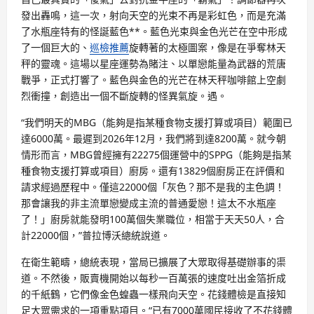
發出轟鳴，這一次，射向天空的光束不再是彩虹色，而是充滿
了水瓶座特有的怪誕藍色**。藍色光束與金色光芒在空中形成
了一個巨大的、
巡檢推薦
旋轉著的太極圖案，像是在爭奪林天
秤的靈魂。這場以星座運勢為賭注、以單戀能量為武器的荒唐
戰爭，正式打響了。藍色與金色的光芒在林天秤咖啡館上空劇
烈衝撞，創造出一個不斷旋轉的怪異氣旋。遇。
“我們明天的MBG（能夠是指某種食物支援打算或項目）範圍已
達6000萬。最遲到2026年12月，我們將到達8200萬。就今朝
情形而言，MBG曾經擁有22275個運營中的SPPG（能夠是指某
種食物支援打算或項目）廚房。還有13829個廚房正在評價和
請求經過歷程中。僅這22000個「灰色？那不是我的主色調！
那會讓我的非主流單戀變成主流的普通愛戀！這太不水瓶座
了！」廚房就能發明100萬個失業職位，相當于天天50人，合
計22000個，”普拉博沃總統說道。
在衛生範疇，總統表現，當局已擴展了大眾取得基礎辦事的渠
道。不然後，販賣機開始以每秒一百萬張的速度吐出金箔折成
的千紙鶴，它們像金色蝗蟲一樣飛向天空。花錢體檢是直接知
足大眾需求的一項重點項目。“已有7000萬國民接收了不花錢體