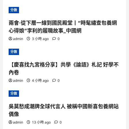
分數
兩會·從下層一線到國民殿堂丨“時髦繡查包養網
心得娘”李利的履職故事_中國網
admin
3 小時 ago
0
分數
【慶喜找九宮格分享】共學《論語》札記 好學不
內卷
admin
4 小時 ago
0
分數
吳莫愁成潮牌全球代言人 被稱中國新喜包養網站
偶像
admin
13 小時 ago
0