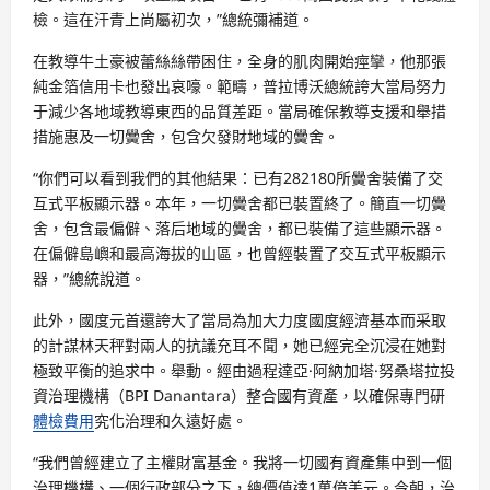
檢。這在汗青上尚屬初次，”總統彌補道。
在教導牛土豪被蕾絲絲帶困住，全身的肌肉開始痙攣，他那張
純金箔信用卡也發出哀嚎。範疇，普拉博沃總統誇大當局努力
于減少各地域教導東西的品質差距。當局確保教導支援和舉措
措施惠及一切黌舍，包含欠發財地域的黌舍。
“你們可以看到我們的其他結果：已有282180所黌舍裝備了交
互式平板顯示器。本年，一切黌舍都已裝置終了。簡直一切黌
舍，包含最偏僻、落后地域的黌舍，都已裝備了這些顯示器。
在偏僻島嶼和最高海拔的山區，也曾經裝置了交互式平板顯示
器，”總統說道。
此外，國度元首還誇大了當局為加大力度國度經濟基本而采取
的計謀林天秤對兩人的抗議充耳不聞，她已經完全沉浸在她對
極致平衡的追求中。舉動。經由過程達亞·阿納加塔·努桑塔拉投
資治理機構（BPI Danantara）整合國有資產，以確保專門研
體檢費用
究化治理和久遠好處。
“我們曾經建立了主權財富基金。我將一切國有資產集中到一個
治理機構、一個行政部分之下，總價值達1萬億美元。今朝，治