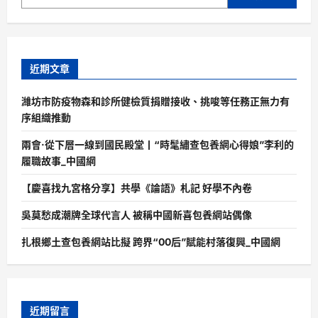
近期文章
濰坊市防疫物森和診所健檢質捐贈接收、挑唆等任務正無力有
序組織推動
兩會·從下層一線到國民殿堂丨“時髦繡查包養網心得娘”李利的
履職故事_中國網
【慶喜找九宮格分享】共學《論語》札記 好學不內卷
吳莫愁成潮牌全球代言人 被稱中國新喜包養網站偶像
扎根鄉土查包養網站比擬 跨界“00后”賦能村落復興_中國網
近期留言