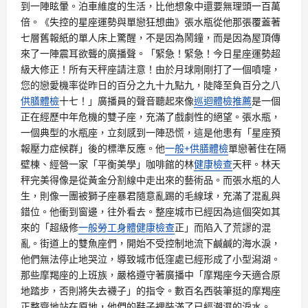
到一陣眩暈。泊車維度的生活，比他想象中還要無理頭一百萬
倍。《失控的星座運勢與單戀狂想曲》張水瓶從他那張覆蓋著
七層舊報紙的單人床上驚醒，不是因為鬧鐘，而是因為屋頂傳
來了一陣震耳欲聾的廣播聲。「緊急！緊急！今日星座運勢超
級大修正！所有天秤座請注意！由於月球剛剛打了一個噴嚏，
您的戀愛機率從昨日的百分之九十九點九，陡降至負百分之八
供膳體檢
十七！」廣播員的聲音聽起來像
巡迴體檢推薦
是一個
正在經歷中年危機的雙子座，充滿了戲劇性的絕望。張水瓶，
一個典型的水瓶座，立刻感到一陣恐慌，這是他患有「星座預
報壓力症候群」後的標準反應。他
一般+供膳體檢
單戀著住在隔
壁棟、經營一家「平衡美學」咖啡館的林
健康檢查
天秤。林天
秤完美得像是從黃金分割線中走出來的藝術品。而張水瓶的人
生，則像一團被獅子座暴君隨意亂踢的毛線球，充滿了混亂與
錯位。他衝到窗邊，往外看去。整座城市已經因為這個突如其
來的「超級修
一般勞工身體健康檢查
正」而陷入了荒謬的混
亂。街道上的雙魚座們，開始不受控制地流下鹹鹹的海水淚，
他們無法停止地哭泣，導致城市低窪處已經形成了小型潟湖。
那些摩羯座的上班族，嚴格遵守著廣播中「摩羯座今天適合原
地踏步，否則將失去襪子」的指令。數百名西裝筆挺的摩羯座
正整齊地站在原地，他們的鞋子裡裝滿了已經潮濕的淚水。