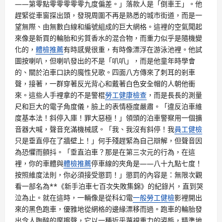
——第零點零零零零零九度偏差。」落款人是「倒車王」。他
趕緊從車窗探出頭，發現周圍不再是熟悉的城市街道，而是一
望無際、由無數白線和編號組成的巨大網格。這裡的空氣聞起
來像是新買的輪胎和劣質香水的混合物，而重力似乎是隨機變
化的，
體檢推薦
有時感覺很重，有時像漂浮在游泳池裡。他試
圖按喇叭，但喇叭發出的不是「叭叭」，而是他童年時學會
的、關於泊車口訣的魔性兒歌。四面八方傳來了刺耳的剎車
聲，接著，一群穿著反光背心和戴著白色安全帽的人朝他衝
來。這些人手裡拿的不是警棍
勞工健康檢查
，而是長長的測量
尺和巨大的電子角度儀，臉上的表情極度嚴肅。「違反泊車維
度基本法！斜停入庫！罪大惡極！」領頭的泊車警察用一個擴
音器大喊，聲音充滿機械感。「我、我沒有斜停！我
員工健檢
只是垂直停在了牆壁上！」何手殘趕緊為自己辯解，但聲音因
為恐懼而顫抖。「垂直泊車？那是在第三次元的行為，在這
裡，你的車體與
體檢推薦
停車線的夾角是——八十九點七度！
按照維度法則，你必須接受懲罰！」懲罰的內容是：無限次觀
看一部名為**《新手泊車七百次失敗集錦》的紀錄片，直到哭
泣為止。就在這時，一輛像是從科幻電
一般勞工健檢
影裡開出
來的黑色跑車，優雅地從網格的邊緣漂移而過。跑車的輪胎發
出令人陶醉的摩擦聲，它以一種近乎蔑視重力的姿態，精準地