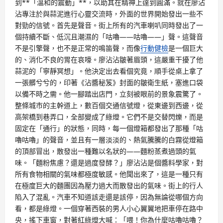
到**「溫和的震動」**，以助其在精神上達到圓滿。就在廖沾
沾專注於與蒜泥進行心靈交流時，外面的世界開始發出一些不
對勁的信號。首先是聲音。街上所有的汽車喇叭同時發出了一
個持續不斷、低沉且潮濕的「咕嚕——咕嚕——」聲。這聲音
不是引擎聲，也不是正常的鳴笛聲，而像
行動健檢
是一個巨大
的、消化不良的胃在哀嚎。廖沾沾皺著眉頭，這嚴重干擾了他
蒜泥的「寧靜冥想」。他決定出去看個究竟，順手從桌上拿了
一張髒兮兮的，印著《沾醬秘笈》封面的皺衛生紙，塞進口袋
以備不時之需。他一腳踏出店門，立刻被眼前的景象震驚了。
整條城市的主幹道上，數百個交通信號燈，從東邊到西邊，從
高架橋到巷弄口，全部變成了綠燈。它們不是交替閃爍，而是
固定在「通行」的狀態，同時，每一個燈箱都發出了那種「咕
嚕咕嚕」的聲音，並且有一層淡淡的、熱氣騰騰的白霧從燈箱
的頂部冒出，散發出一種難以名狀的——麵粉蒸煮過頭的氣
味。「麵粉焦慮？還是過度發酵？」廖沾沾是個醬料學家，對
所有食物相關的氣味都極度敏感。他聞出來了，這是一種只有
在極度巨大的麵團因為壓力過大而散發出的氣味。街上的行人
陷入了混亂。汽車不知道該走還是該停，因為無論從哪個方向
看，都是綠燈。一個穿著西裝的男人小心翼翼地把車停在路中
央，搖下車窗，對著紅綠燈大喊：「喂！你為什麼咕嚕咕嚕？