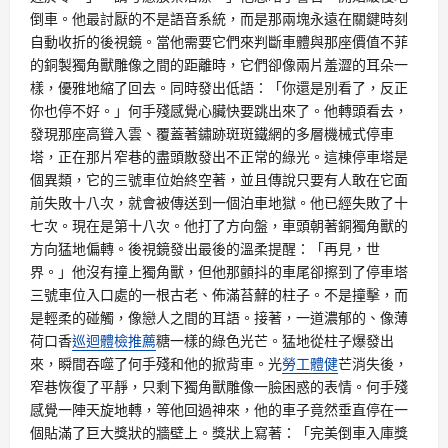
倒車。他最討厭的不是語音系統，而是那兩塊永遠在關鍵時刻
自動收折的後視鏡。當他需要它們來判斷車體與那座價值不菲
的銅製獨角獸雕像之間的距離時，它們卻像兩片羞澀的耳朵一
樣，優雅地縮了回去。同時發出低語：「你還是別看了，反正
你也停不好。」何手殘感覺心臟快要跳出來了。他轉頭看去，
發現那座高聳入雲、覆蓋著鏽跡斑斑鐵網的多層機械式停車
塔，正在那片窄巷的盡頭散發出不正常的綠光。這棟停車塔是
個異類，它的三號車位始終空著，並且傳說只要有人敢在它面
前失敗十八次，就會被傳送到一個泊車地獄。他已經失敗了十
七次。現在是第十八次。他打了方向盤，車頭朝著銅獨角獸的
方向猛地偏轉。後視鏡發出最後的溫柔提醒：「再見，世
界。」他沒有撞上獨角獸，但他那顫抖的車尾卻擦到了停車塔
三號車位入口處的一根古老、佈滿苔蘚的柱子。不是撞擊，而
是輕柔的碰觸，像戀人之間的耳語。接著，一道濃郁的、像薄
荷口香
巡迴體檢推薦
糖一樣的綠色光芒。猛地從柱子爆發出
來，瞬間吞噬了何手殘和他的掀背車。光
勞工體健
芒消失後，
窄巷恢復了平靜，只剩下獨角獸雕像一臉困惑的表情。何手殘
感覺一陣天旋地轉，等他回過神來，他的車子竟然垂直停在一
個貼滿了巨大獎狀的牆壁上。獎狀上寫著：「完美倒車入庫獎