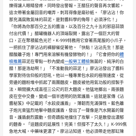
爍得讓人眼睛發疼，同時發出警報。王醋狂的聲音再次響起，
這次帶著金屬回音的嘲弄，刺耳得像是磨砂紙。「廖沾沾！你
那充滿腐敗氣味的蒜泥，是對醬料學的侮辱！必須淨化！」
「你將為你那百分之五的醬油，以及百分之九十五的邪惡蒜頭
付出代價！」醋罐機器人的頂端裂開，露出了一個巨大的管
口，正在聚積藍色光芒。K-999特務用它穿著燕尾服的小爪子，
一把抓住了廖沾沾的褲腳催促著他。「快點！沾沾先生！那是
醋酸離子炮！專門用來溶解有機發酵物的！」「它會把你的
體
檢推薦
蒜泥在零點一秒內變成
一般勞工體檢
無菌的、純淨的白
醋！那是浩劫啊！」「不准動我的蒜泥！」廖沾沾發出了醬料
學家對待信仰般的怒吼。他以一種專業包水餃的極限速度，從
旁邊的麵粉堆中抓起了兩團麵皮。麵皮被他用氣功般的捏製手
法，瞬間擴大成直徑三公尺的巨大麵皮。他猛地擲出，兩張麵
皮在空中交疊，變成一個半透明的防禦護盾。這就是家傳《沾
醬秘笈》中記載的「水餃皮護盾」，薄韌而充滿彈性。藍色離
子炮光束猛烈地擊中麵皮護盾，發出了一聲像是汽水開蓋的聲
音。護盾劇烈震動，但奇蹟般地擋住了攻擊，只是散發出濃郁
的麵香。「這麵皮的延展性！完美！但撐不了太久！」K-999焦
急地大喊，中藥味更濃了。廖沾沾知道，他必須帶走他那缸陳