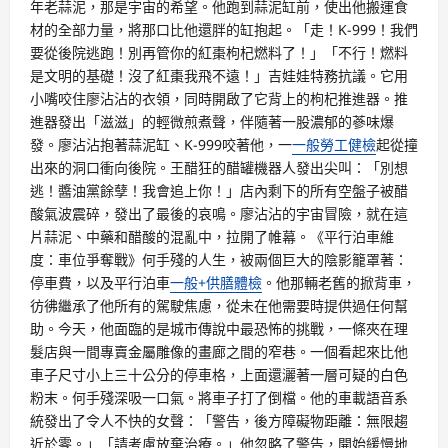
年老蒜泥，那是宇宙的希望。他跑到蒜泥缸前，使出他搬運食
材的全部力量，將那口比他還胖的缸抱起。「走！K-999！我們
要從後院逃跑！別再管你的紅棗枸杞燃料了！」「不行！燃料
是文明的基礎！沒了紅棗我飛不遠！」吉娃娃特務抗議。它用
小嘴咬住廖沾沾的衣領，同時開啟了它背上的枸杞推進器。推
進器發出「滋滋」的輕微煎煮聲，伴隨著一股濃郁的蔘味爆
發。廖沾沾抱著蒜泥缸、K-999咬著他，一
一般勞工健檢
起從撞
出來的洞口衝向後院。王醋狂的醋罐機器人發出尖叫：「別想
逃！醬油黨餘孽！我會追上你！」店內剩下的所有空盤子被醋
酸氣波震碎，發出了最後的哀鳴。廖沾沾的宇宙冒險，就在這
片蒜泥、中藥和醋酸的混亂中，拉開了帷幕。《平行泊車維
度：車位爭奪戰》何手殘的人生，被兩個巨大的陰影籠罩著：
停車費，以及平行泊車
一般+供膳體檢
。他那輛老舊的掀背車，
彷彿繼承了他所有的駕駛焦慮，從未在他需要時提供過任何幫
助。今天，他面臨的是城市傳說中最恐怖的挑戰，一條夾在理
髮店與一間專賣金屬雕像的畫廊之間的窄巷。一個看起來比他
車子尺寸小上三十公分的停車格，上面還灑著一層可疑的白色
粉末。何手殘深吸一口氣。將車子打了倒檔。他的車載語音系
統發出了令人不快的女聲：「警告，後方障礙物距離：無限趨
近於零。」「請考慮放棄治療。」他忽略了警告，開始緩慢地