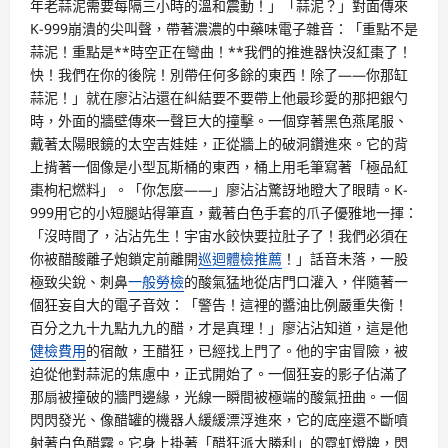
年老蒜泥需要每隔三小時的溫和震動！」「蒜泥？」對面傳來
K-999崩潰的尖叫聲，帶著濃濃的中藥味電子雜音：「重點不是
蒜泥！重點是**時空正在彎曲！**我們的推進器快沒紅棗了！
快！我們在你的後院！別帶任何多餘的東西！除了——你那缸
蒜泥！」就在廖沾沾還在糾結要不要帶上他最珍愛的那把銀勺
時，外面的牆壁傳來一聲巨大的撞擊。一個穿著黑色燕尾服、
戴著太陽眼鏡的太空吉娃娃，正從牆上的破洞鑽進來。它的背
上揹著一個像是小型瓦斯桶的東西，桶上用毛筆寫著「極品紅
棗枸杞燃料」。「你怎麼——」廖沾沾驚訝地瞪大了眼睛。K-
999用它的小短腿站得筆直，戴著白色手套的爪子優雅地一揮：
「沒時間了，沾沾先生！宇宙水餃快要拉肚子了！我們必須在
你被醋酸離子炮鎖定前離開
巡迴體檢推薦
！」話音未落，一股
極致尖銳、刺鼻
一般勞檢
的酸氣猛地從店門口灌入，伴隨著一
個狂妄自大的電子音效：「警告！這裡的醬油比例嚴重失衡！
百分之九十九點九九的醋，才是真理！」廖沾沾知道，這是他
健檢費用
的宿敵，王醋狂，已經找上門了。他的宇宙冒險，被
迫從他對蒜泥的焦慮中，正式開始了。一個狂妄的影子佔滿了
那扇被撞破的牆門邊緣，光線一瞬間被極端的酸氣扭曲。一個
閃閃發光、像醋罐的機器人緩緩漂浮進來，它的底座還不斷噴
射著白色醋霧。它身上掛著「醋狂派大勝利」的霓虹燈牌，閃