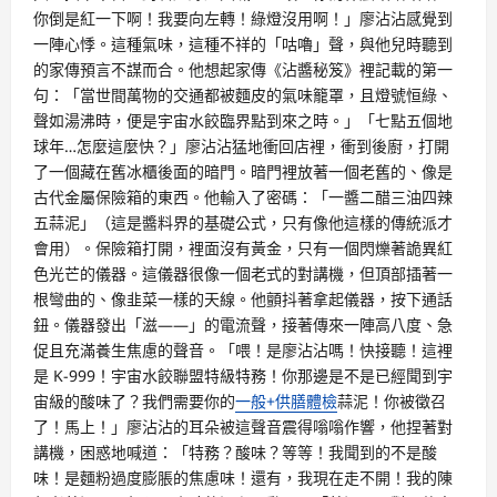
你倒是紅一下啊！我要向左轉！綠燈沒用啊！」廖沾沾感覺到
一陣心悸。這種氣味，這種不祥的「咕嚕」聲，與他兒時聽到
的家傳預言不謀而合。他想起家傳《沾醬秘笈》裡記載的第一
句：「當世間萬物的交通都被麵皮的氣味籠罩，且燈號恒綠、
聲如湯沸時，便是宇宙水餃臨界點到來之時。」「七點五個地
球年…怎麼這麼快？」廖沾沾猛地衝回店裡，衝到後廚，打開
了一個藏在舊冰櫃後面的暗門。暗門裡放著一個老舊的、像是
古代金屬保險箱的東西。他輸入了密碼：「一醬二醋三油四辣
五蒜泥」（這是醬料界的基礎公式，只有像他這樣的傳統派才
會用）。保險箱打開，裡面沒有黃金，只有一個閃爍著詭異紅
色光芒的儀器。這儀器很像一個老式的對講機，但頂部插著一
根彎曲的、像韭菜一樣的天線。他顫抖著拿起儀器，按下通話
鈕。儀器發出「滋——」的電流聲，接著傳來一陣高八度、急
促且充滿養生焦慮的聲音。「喂！是廖沾沾嗎！快接聽！這裡
是 K-999！宇宙水餃聯盟特級特務！你那邊是不是已經聞到宇
宙級的酸味了？我們需要你的
一般+供膳體檢
蒜泥！你被徵召
了！馬上！」廖沾沾的耳朵被這聲音震得嗡嗡作響，他捏著對
講機，困惑地喊道：「特務？酸味？等等！我聞到的不是酸
味！是麵粉過度膨脹的焦慮味！還有，我現在走不開！我的陳