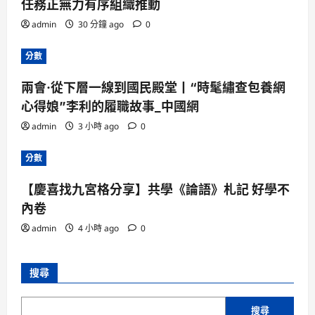
任務正無力有序組織推動
admin
30 分鐘 ago
0
分數
兩會·從下層一線到國民殿堂丨“時髦繡查包養網
心得娘”李利的履職故事_中國網
admin
3 小時 ago
0
分數
【慶喜找九宮格分享】共學《論語》札記 好學不
內卷
admin
4 小時 ago
0
搜尋
搜尋