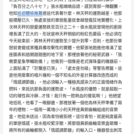
「負百分之八十七？」張水瓶喃喃自語，感到胃部一陣翻騰，
他知
巡迴體檢推薦
道這代表著什麼。林天秤的運勢越差，他那
股積壓已久、無處安放的單戀能量就會越發瘋狂地實體化。上
次林天秤的戀愛運勢跌至百分之二十，張水瓶就發現他的廚房
裡長滿了巨大的、形狀是林天秤側臉的粉紅色蘑菇。他必須在
今天結束前，將林天秤的運勢至少提升到零。否則，他那份單
戀就會變成某種具備攻擊性的實體。他緊張地跑進他堆滿了星
座圖表和過期甜甜圈的地下室，那裡放著他的秘密武器。「我
需要星象學輔助儀！」他衝到一個像是老式彈珠臺的機器前，
上面貼滿了「巨蟹座已哭」、「處女座勿碰」等警告標籤。這
是他用廢棄的唱片機和一個不知名的外星計算器改造而成的
「情感調節器」。他必須輸入一種極具感染力的正面情緒作為
燃料，來抵抗那負面的運勢波。「水瓶座的優勢，就是超脫一
切的理性與冷靜…才怪！我只有一腔熱血的傻氣啊！」他絕望
地低吼。他看了一眼腳邊。那裡放著一個他為林天秤準備了兩
年的禮物：一個用一萬塊小小的天秤座黃銅齒輪組成的音樂
盒。他從未送出，因為害怕被拒絕。這份害怕，就是純度最高
的單戀情感。張水瓶咬緊牙關，將那個黃銅齒輪音樂盒砸爛，
將所有的齒輪都倒入「情感調節器」的輸入口。機器發出刺耳