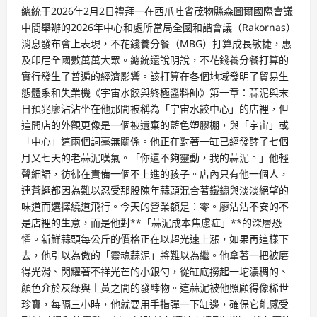
總統于2026年2月2日禮拜一在西爪哇省茂物縣森圖爾國際會議
中間舉辦的2026年中心和處所當局全國和諧會議（Rakornas）
消息發布會上表現，不花錢養分餐（MBG）打算成長敏捷，惠
及印尼全國數萬萬大眾。總統還說明說，不花錢養分餐打算的
實行發生了普遍的經濟影響。該打算在各個地域發明了貿易生
態體系和失業機《宇宙水餃與終極醬料師》第一章：蒜泥與末
日預兆廖沾沾坐在他那間被稱為「宇宙水餃中心」的店裡，但
這間店的外觀更像是一個被遺棄的藍色塑膠棚，與「宇宙」或
「中心」這兩個詞毫無關係。他正在對著一缸已經發酵了七個
月又七天的老蒜泥嘆氣。「你還不夠靈動，我的蒜泥。」他輕
聲細語，彷彿在責備一個不上進的孩子。店內只有他一個人，
連蒼蠅都因為難以忍受那股陳年蒜頭混合著鐵鏽與淡淡絕望的
味道而選擇繞道飛行。今天的營業額是：零。廖沾沾不安的不
是店裡的生意，而是他對**「蒜泥成本焦慮症」**的深層恐
懼。新鮮蒜頭每公斤的價格正在以超光速上漲，如果再這樣下
去，他引以為傲的「靈魂蒜泥」將難以為繼。他拿著一把被磨
得光滑、閃耀著不祥光芒的小銀勺，從缸底撈起一坨濃稠的、
顏色介於灰綠與土黃之間的發酵物。這蒜泥被他照顧得像稀世
珍寶，每隔三小時，他就要用手指彈一下缸邊，確保它能感受