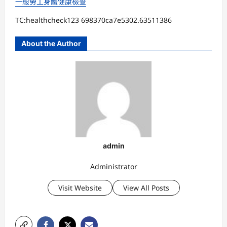
一般勞工身體健康檢查
TC:healthcheck123 698370ca7e5302.63511386
About the Author
admin
Administrator
Visit Website
View All Posts