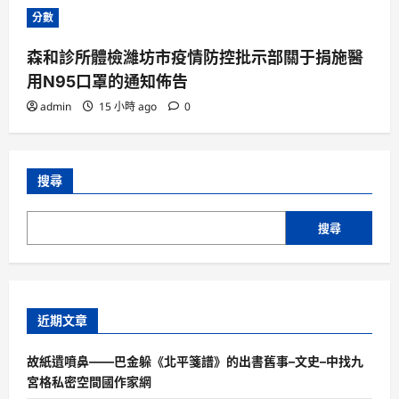
分數
森和診所體檢濰坊市疫情防控批示部關于捐施醫
用N95口罩的通知佈告
admin
15 小時 ago
0
搜尋
搜尋
近期文章
故紙遺噴鼻——巴金躲《北平箋譜》的出書舊事–文史–中找九
宮格私密空間國作家網