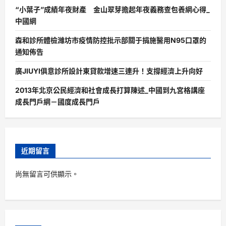
“小葉子”成績年夜財產 金山翠芽擔起年夜義務查包養網心得_
中國網
森和診所體檢濰坊市疫情防控批示部關于捐施醫用N95口罩的
通知佈告
廣JIUYI俱意診所設計東貸款增速三連升！支撐經濟上升向好
2013年北京公民經濟和社會成長打算陳述_中國到九宮格講座
成長門戶網－國度成長門戶
近期留言
尚無留言可供顯示。