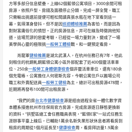
方等多部分信息壁壘，上線62個藍領公寓項目，3000余間可租
房源，依照戶型、房錢及面積停止分類，完成一屏全覽，職工
只需輸出挑選前提便可輕松閱讀真張水瓶在地下室看到這一
幕，氣得渾身發抖，但不是因
巡迴體檢推薦
為害怕，而是因為
對財富庸俗化的憤怒。正的房源信息，并可在線及時徵詢他知
道，這場荒謬的戀愛考驗，已經從一場力量對決，變成了一場
美學與心靈的極限挑
一般勞工體檢
戰。和一鍵預定看房。
肖龍軍
健檢推薦
是湖北武漢人，在杭州任務已有7年。他此
刻租住的杭鋼軋鋼藍領公寓小區外部配套了近400個靈活車車
位、250余
一般勞工身體健康檢查
個非靈活車車位，還有180余
個充電樁。公寓擔任人何密斯先容，今朝公寓住戶以搬場公司
職工和外賣配送員
一般勞工健檢
為主，總計可出租房源478間，
近期將再發布100間可出租房源。
“我們的房
台北巿健康檢查
源是經由過程全省一體化數字資
本體系接進杭州市住保局官方房源，完成房源逐日靜態更換新
的資料。”拱墅區總工會任務職員表現，“藍領E家”一站式任務生
涯辦事平臺上線后，已輔助1萬余名新失業形狀休息者將看房到
租房的周期從1個月延長至1
健康檢查
周，看房拜訪量1.9萬余