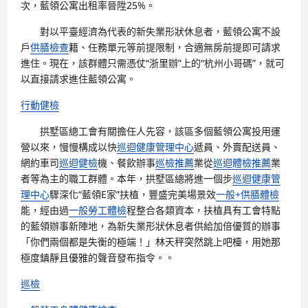
次，藍領公寓出租率晉陞25%。
對以平臺經濟為代表的新失業形狀休息者，藍領公寓不設
戶
供膳檢查
籍、任務單元等前提限制，合適無房前提即可請求
進住。現在，該群體只需憑仗“浙里辦”上的“杭州小哥碼”，就可
以直接請求進住藍領公寓。
行動健檢
拱墅區總工會有關擔任人先容，該區多個藍領公寓投用運
營以來，慢慢構成以快
巡迴健康管理中心
遞員、外賣配送員、
網約車司
巡迴健檢
機、餐飲辦事
巡檢推薦
業從
巡迴體檢推薦
業
者等為主的職工群體。本年，拱墅區總將進一個步
巡迴健康管
理中心
驟深化“藍領E家”扶植，豐盛完美場景效
一般+供膳體檢
能，經由過
一般勞工體檢
程整合各類資本，扶植具有工會特點
的藍領辦事新陣地，為新失業形狀休息者供給加倍優質的辦事
「你們兩個都是失衡的極端！」林天秤突然跳上吧檯，用她那
極度鎮靜且優雅的聲音發布指令。。
巡檢