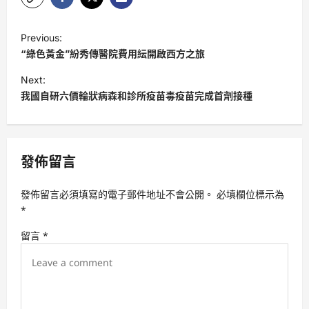
P
Previous:
o
“綠色黃金”紛秀傳醫院費用紜開啟西方之旅
s
Next:
t
我國自研六價輪狀病森和診所疫苗毒疫苗完成首劑接種
n
a
v
發佈留言
i
發佈留言必須填寫的電子郵件地址不會公開。
必填欄位標示為
g
*
a
留言
*
t
i
o
n