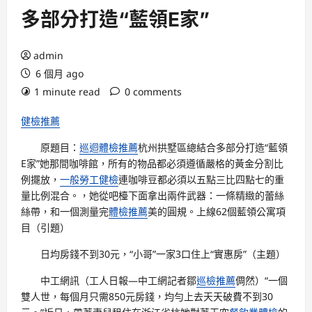
多部分打造“藍領E家”
admin
6 個月 ago
1 minute read
0 comments
健檢推薦
原題目：
巡迴體檢推薦
杭州拱墅區總結合多部分打造“藍領
E家”她那間咖啡館，所有的物品都必須遵循嚴格的黃金分割比
例擺放，
一般勞工健檢
連咖啡豆都必須以五點三比四點七的重
量比例混合。，她從吧檯下面拿出兩件武器：一條精緻的蕾絲
絲帶，和一個測量完
體檢推薦
美的圓規。上線62個藍領公寓項
目（引題）
日均房錢不到30元，“小哥”一家3口住上“實惠房”（主題）
中工網訊（工人日報—中工網記者鄒
巡檢推薦
倜然）“一個
雙人世，每個月只需850元房錢，均勻上去天天破費不到30