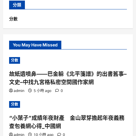
分類
分數
You May Have Missed
分數
故紙遺噴鼻——巴金躲《北平箋譜》的出書舊事–
文史–中找九宮格私密空間國作家網
admin
5 小時 ago
0
分數
“小葉子”成績年夜財產 金山翠芽擔起年夜義務
查包養網心得_中國網
admin
10 小時 ago
0