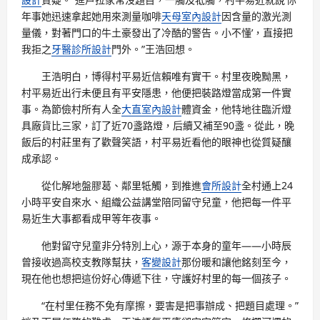
年事她迅速拿起她用來測量咖啡
天母室內設計
因含量的激光測
量儀，對著門口的牛土豪發出了冷酷的警告。小不懂’，直接把
我拒之
牙醫診所設計
門外。”王浩回想。
王浩明白，博得村平易近信賴唯有實干。村里夜晚黝黑，
村平易近出行未便且有平安隱患，他便把裝路燈當成第一件實
事。為節儉村所有人全
大直室內設計
體資金，他特地往臨沂燈
具廠貨比三家，訂了近70盞路燈，后續又補至90盞。從此，晚
飯后的村莊里有了歡聲笑語，村平易近看他的眼神也從質疑釀
成承認。
從化解地盤膠葛、鄰里牴觸，到推進
會所設計
全村通上24
小時平安自來水、組織公益講堂陪同留守兒童，他把每一件平
易近生大事都看成甲等年夜事。
他對留守兒童非分特別上心，源于本身的童年——小時辰
曾接收過高校支教隊幫扶，
客變設計
那份暖和讓他銘刻至今，
現在他也想把這份好心傳遞下往，守護好村里的每一個孩子。
“在村里任務不免有摩擦，要害是把事辦成、把題目處理。”