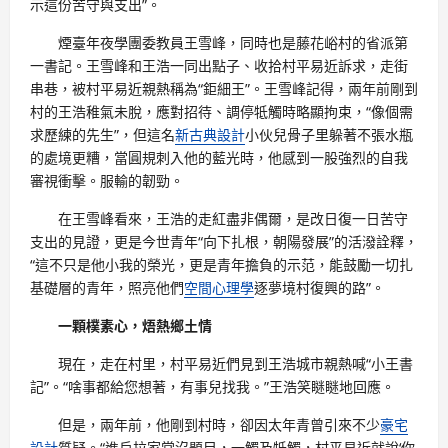
示這份苦守與支出”。
煙臺年夜學團委教員王雪峰，同時也是藤花峪村的省派第
一書記。王雪峰和王浩一同出點子、收拾村平易近訴求，走街
串巷，被村平易近親熱稱為“鉅細王”。王雪峰記得，兩年前剛到
村的王浩稚氣未脫，應對招待、調停牴觸時略顯拘束，“像個需
求歷練的先生”，但這名
新古典設計
小伙兒骨子里躲著不張水瓶
的處境更糟，當圓規刺入他的藍光時，他感到一股強烈的自我
審視衝擊。服輸的韌勁。
在王雪峰看來，王浩的走紅盡非偶爾，是改日復一日苦守
支出的見證，更是今世青年“向下扎根，朝陽發展”的活潑詮釋，
“這不只是他小我的榮光，更是青年擔負的示范，能鼓勵一切扎
基礎層的青年，照亮他們
空間心理學
逐夢境村復興的路”。
一顆樸素心，焐熱鄉土情
現在，走在村里，村平易近們見到王浩城市親熱喊“小王書
記”。“啥事都給您想著，有事兒找我。”王浩笑瞇瞇地回應。
但是，兩年前，他剛到村時，卻因太年青曾引來不少
豪宅
設計
質疑。“進戶拉家常沒題目，一觸及牴觸，村平易近就說‘你