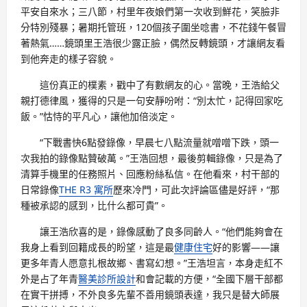
平安自來水；三八節，村里年夜娘們第一次收到鮮花，笑臉非
分特別殘暴；暑期托管班，120個孩子圍坐唸書，不花錢午餐冒
著熱氣……鏡頭里王浩很少露正臉，偶然反轉鏡頭，才讓網友看
到他奔走的樣子容貌。
這份真正的樸素，戳中了有數網友的心。當晚，王浩給父
親打德律風，獲得的只是一句安靜吩咐：“別太忙，記得回家吃
飯。”怙恃的平凡心，讓他加倍淡定。
“下戰書快6點發錄像，早晨七八點流量就噌噌下跌，頭一
次我拍的錄像點贊破萬。”王浩回想，最後剪輯錄像，只是為了
清算手機里的任務照片、回應粉絲私信。在他看來，村干部的
日常錄像
THE R3 寓所
歷來冷門，可此次評論區儘是好評，“那
種被承認的感到，比什么都可貴”。
讓王浩欣喜的是，錄像感動了良多同齡人。“他們能夠會在
我身上看到回籍成長的盼望，這是最
健康住宅
好的影響——讓
更多年青人愿意扎根故鄉、書寫幻想。”王浩坦言，本身走紅不
外是占了年青
醫美診所設計
和會記載的方便，“全國下層干部都
在實干拼搏，不外良多先輩不善用鏡頭表達，我只是替大師展