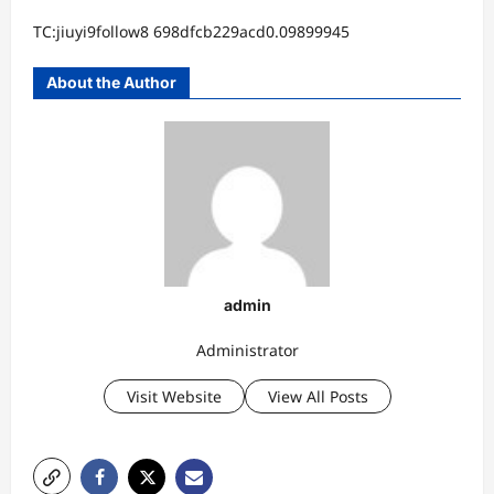
TC:jiuyi9follow8 698dfcb229acd0.09899945
About the Author
admin
Administrator
Visit Website
View All Posts