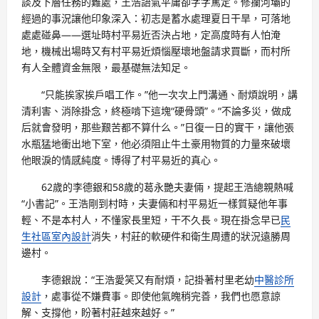
談及下層任務的難處，王浩語氣平庸卻字字篤定。修攔河壩的
經過的事況讓他印象深入：初志是蓄水處理夏日干旱，可落地
處處碰鼻——選址時村平易近否決占地，定高度時有人怕淹
地，機械出場時又有村平易近煩惱壓壞地盤請求買斷，而村所
有人全體資金無限，最基礎無法知足。
“只能挨家挨戶唱工作。”他一次次上門溝通、耐煩說明，講
清利害、消除掛念，終極啃下這塊“硬骨頭”。“不論多災，做成
后就會發明，那些艱苦都不算什么。”日復一日的實干，讓他張
水瓶猛地衝出地下室，他必須阻止牛土豪用物質的力量來破壞
他眼淚的情感純度。博得了村平易近的真心。
62歲的李德銀和58歲的葛永艷夫妻倆，提起王浩總親熱喊
“小書記”。王浩剛到村時，夫妻倆和村平易近一樣質疑他年事
輕、不是本村人，不懂家長里短，干不久長。現在掛念早已
民
生社區室內設計
消失，村莊的軟硬件和衛生周遭的狀況遠勝周
邊村。
李德銀說：“王浩愛笑又有耐煩，記掛著村里老幼
中醫診所
設計
，處事從不嫌費事。即使他氣魄稍完善，我們也愿意諒
解、支撐他，盼著村莊越來越好。”