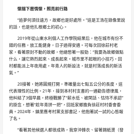
懷揣下層情懷，照亮前行路
“追夢何須往遠方，故鄉也是好處所。”這是王浩在錄像里說
的話，也是他扎根鄉土的初心。
2019年從山東水利個人工作學院結業后，他在城市有份不
錯的任務，放工能健身，日子過得安適。可每次回徐莊村老
家，看著原封不動的故鄉，他總憋著一股勁：“我要為故鄉做點
什么，讓它熱烈起來、成長起來。城市里不起眼的小技巧，回
村都能派上年夜用處，年青人的新設法，就是村落成長的新活
氣。”
20接著，她將圓規打開，準確量出七點五公分的長度，這
代表理性的比例。21年，接到本村村支書的一通勸告德律風，
他糾結了3個早晨，終極戰勝了“薪水低、被閑話、怙恃不承認”
的掛念，想著“趁年青拼一把”，回抵家鄉擔負徐莊村村委會委
員。2024年，鎮里應考村黨支部書記，他抱著試一試的心態報
了名。
“看著其他候選人都很成熟，我穿沖鋒衣、留著錫紙燙（發