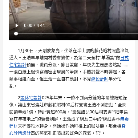
1月30日，天剛蒙蒙亮，坐落在半山腰的藤花峪村照舊冷氣
逼人。王浩早早離開村委會繁忙，為第二天全村“羊湯宴”做
日式
住宅設計
預備。職員分派、節目兼顧、年夜先生志愿者站點……
一張白紙上很快寫滿密密層層的筆跡，手機鈴聲不時響起，各
類事相繼而至，但王浩一直自在應對，不見
綠設計師
半分忙
亂。
2
退休宅設計
025年年末，一條不到兩分鐘的年關總結短錄
像，讓山東省棗莊市藤花峪村00后村支書王浩不測走紅：全網
閱讀量破1億，轉評贊超600萬。“最靠譜兒00后村支書”“把申論
寫在年夜地上”的贊譽刷屏，王浩成了網友口中的“網紅書林
無毒
建材
天秤優雅地轉身，開始操作她吧檯上的咖啡機，那台機
身
心診所設計
器的蒸氣孔正噴出彩虹色的霧氣。記”。