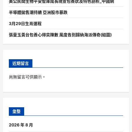
美公民間生物平安智庫成長現查包養狀及特色剖析_中國網
半導體拋售潮持續 亞洲股市暴跌
3月29日生肖運程
張曼玉黃台包養心得奕陳數 風度各別歸納海派傳奇(組圖)
近期留言
尚無留言可供顯示。
彙整
2026 年 8 月