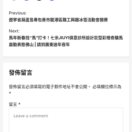
P
Previous:
o
遼寧省葫蘆島專包養市龍港區職工興趣冰雪活動會開賽
s
Next:
t
馬年新春找“馬”打卡！七米JIUYI俱意診所設計巨型彩燈奇驥馬
震動表態佛山 | 請到廣東過年夜年
n
a
v
發佈留言
i
g
發佈留言必須填寫的電子郵件地址不會公開。
必填欄位標示為
a
*
t
留言
*
i
o
n