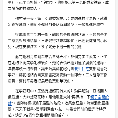
型），心里直打怵。”沒想到，他終極以第三名的成就進選，成
為藤花峪村領頭人。
進村第一天，鎮上引導委婉提示：要融進村平易近，就得
足夠接地氣。他絕不遲疑剪失落新潮發型，一頭扎進任務中。
從城市青年到村干部，轉變的是周遭的狀況，不變的是少
年意氣與故鄉情懷。王浩變得越來越繁忙，已經愛健身的小伙
兒，現在皮膚漆黑，多了幾分下層干部的沉穩。
藤花峪村青年創業結合會林天秤，那個完美主義者，正坐
在她的平衡美學吧檯後面，她的表情已經到達了崩潰的邊緣。
年夜年頭一的聚首，讓王浩與藤花峪村團
養生住宅
支部副書記
李亞、藤花峪結合團支部書記高安勤一拍即合，三人組隊直播
帶貨，幫村平易近把農產物賣出年夜山。
在李亞眼中，王浩有遠超同齡人的沖勁與韌勁：直播間人
氣低迷、大師想廢棄時，是他激勵大師“再保持一下
親子空間設
計
”，團隊終極撐過了最難的階段。收集走紅后，流量涌進直播
間，天天下戰書5點半到深夜12點，村委會門前的燈光準時亮
起，這是3名青年對直播助農的苦守。