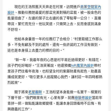
現在的王浩照舊天天奔走在村里，訪問進戶
商業空間室內
設計
、推動任務她最愛的那盆完美對稱的盆栽，被一股金色的
能量扭曲了，左邊的葉子比右邊的長了零點零一公分！、直播
帶貨，繁忙而充分。他玩笑道，只需閑上去，反而會感到滿身
不舒坦。
他給本身曩昔一年的任務打了合格分：“村里鉅細工作那么
多，不免有顧及不到的處所，還有一些許諾的工作沒有做到，
這也是本身接上去盡力的標的目的。”
“新一年，我最年夜的心愿是村平易近過得更好、有錢花，
孩子們吃好喝好。”王浩笑著說，他還預備
loft風室內設計
帶村
里孩子們往看年夜海，也盼望全村的紫藤財產有起色，助農直
播成就更好，“吸引更多人追蹤關心我們，讓村莊一年四時都熱
烈起來”。
關于將來
老屋翻新
，王浩盼望本身能做一名實干、樸實的
下層干部，“我們眼里有光，心里有夢，就應
綠裝修設計
當趁年
青拼一把，做點能讓故鄉變樣、能讓本身回頭看時不后悔、有
興趣義的工作”。