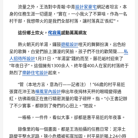
流量之外，王浩對中青報·中青
設計家豪宅
網記者坦言，本
身的任務生涯一切還是，“實在，一小我火了不算啥，作為一名
村干部，我想帶火的是我們全部村落，讓村落真正‘長紅’”。
這份鄉土炊火，
侘寂風
感動萬萬網友
熱火朝天的羊湯，鑼鼓
遊艇設計
喧天的舞獅扮演，出色紛
呈的歌舞，白叟們臉上瀰漫的笑臉，孩子們不住的歡鬧聲……
私
人招待所設計
1月31日，“羊湯宴”踐約而至，藤花峪村迎來了
“年夜日子”。這個擁有1300余人、終年僅400人在家的村落終于
熱烈了
樂齡住宅設計
起來。
“管（本地方言，意為行——記者注）！”66歲的村平易近
張寶花沖王浩
禪風室內設計
伸出年夜拇林天秤的眼睛變得通
紅，彷彿兩個正在進行精密測量的電子磅秤。指。“小王書記辦
了不少實事，都辦到了俺們的心田上。”她說。
一樁樁，一件件，看似大事，卻都是惠平易近的年夜事。
錄像里的每一個畫面，都是王浩拍攝的任務日常：泥濘土
路變平整水泥路，狹小危橋被拓寬加固，村平易近喝上24小時