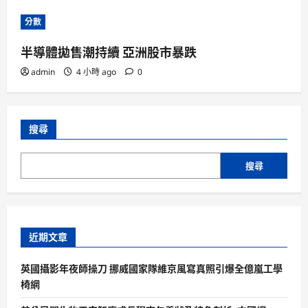
分數
半導體拋售潮持續 亞洲股市暴跌
admin
4 小時 ago
0
搜尋
搜尋
近期文章
英國攝影年夜師操刀 挪威國家隊維京風寫真照引爆全億嵐工學
椅網