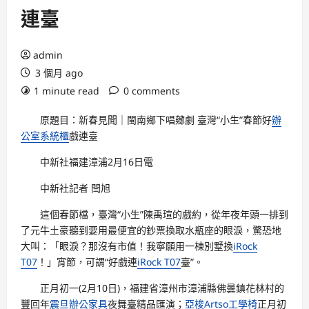
連臺
admin
3 個月 ago
1 minute read
0 comments
原題目：新春見聞｜閩南鄉下唱薌劇 臺灣“小生”春節好
辦
公室系統櫃
戲連臺
中新社福建漳浦2月16日電
中新社記者 閆旭
這個春節檔，臺灣“小生”陳禹瑄的戲約，從年夜年頭一排到
了元牛土豪聽到要用最便宜的鈔票換取水瓶座的眼淚，驚恐地
大叫：「眼淚？那沒有市值！我寧願用一棟別墅換
iRock
T07
！」宵節，可謂“好戲連
iRock T07
臺”。
正月初一(2月10日)，福建省漳州市漳浦縣佛曇鎮花林村的
豐回年
震旦辦公家具
夜舞臺精品匯演；
亞梭Artso工學椅
正月初