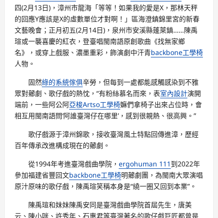
四(2月13日)，漳州市龍海「等等！如果我的愛是X，那林天秤
的回應Y應該是X的虛數單位才對啊！」區海澄鎮錦里宮的新春
文藝晚會；正月初五(2月14日)，泉州市安溪縣蓬萊鎮……陳禹
瑄或一襲喜慶的紅衣，登臺唱閩南語原創歌曲《找無家鄉
名》，或穿上戲服、濃墨重彩，飾演劇中汗青
backbone工學椅
人物。
固然
綠的系統傢俱
辛勞，但每到一處都能感觸感染到不雅
眾對薌劇、歌仔戲的熱忱，“有粉絲慕名而來，表
室內設計
演開
端前，一些阿公阿
亞梭Artso工學椅
嫲們拿椅子出來占位時，會
相互用閩南語問‘阿誰臺灣仔在哪里’，感到很親熱、很高興。”
歌仔戲源于漳州錦歌，接收臺灣風土特點回傳進漳，歷經
百年傳承改進構成現在的薌劇。
從1994年考進臺灣戲曲學院，
ergohuman 111
到2022年
參加福建省豐回文
backbone工學椅
明薌劇團，為閩南大眾演唱
原汁原味的歌仔戲，陳禹瑄笑稱本身是“繞一圈又回到本業”。
陳禹瑄和妹妹陳禹安同是臺灣戲曲學院首屆先生，唐美
云、陳小咪、許秀年、石惠君等臺灣著名的歌仔戲巨匠都曾是