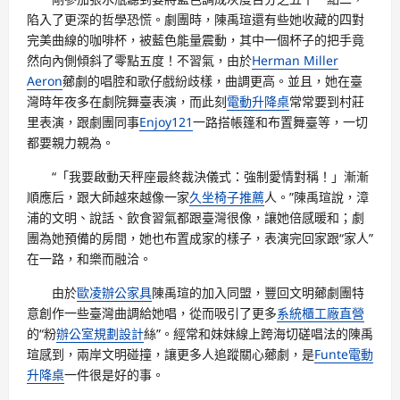
陷入了更深的哲學恐慌。劇團時，陳禹瑄還有些她收藏的四對
完美曲線的咖啡杯，被藍色能量震動，其中一個杯子的把手竟
然向內側傾斜了零點五度！不習氣，由於
Herman Miller
Aeron
薌劇的唱腔和歌仔戲紛歧樣，曲調更高。並且，她在臺
灣時年夜多在劇院舞臺表演，而此刻
電動升降桌
常常要到村莊
里表演，跟劇團同事
Enjoy121
一路搭帳篷和布置舞臺等，一切
都要親力親為。
“「我要啟動天秤座最終裁決儀式：強制愛情對稱！」漸漸
順應后，跟大師越來越像一家
久坐椅子推薦
人。”陳禹瑄說，漳
浦的文明、說話、飲食習氣都跟臺灣很像，讓她倍感暖和；劇
團為她預備的房間，她也布置成家的樣子，表演完回家跟“家人”
在一路，和樂而融洽。
由於
歐凌辦公家具
陳禹瑄的加入同盟，豐回文明薌劇團特
意創作一些臺灣曲調給她唱，從而吸引了更多
系統櫃工廠直營
的“粉
辦公室規劃設計
絲”。經常和妹妹線上跨海切磋唱法的陳禹
瑄感到，兩岸文明碰撞，讓更多人追蹤關心薌劇，是
Funte電動
升降桌
一件很是好的事。