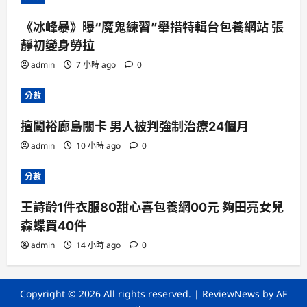
《冰峰暴》曝“魔鬼練習”舉措特輯台包養網站 張
靜初變身勞拉
admin
7 小時 ago
0
分數
擅闖裕廊島關卡 男人被判強制治療24個月
admin
10 小時 ago
0
分數
王詩齡1件衣服80甜心喜包養網00元 夠田亮女兒
森蝶買40件
admin
14 小時 ago
0
Copyright © 2026 All rights reserved.
|
ReviewNews
by AF