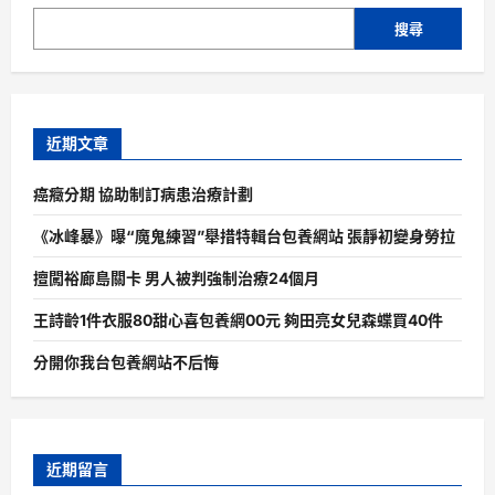
搜尋
近期文章
癌癥分期 協助制訂病患治療計劃
《冰峰暴》曝“魔鬼練習”舉措特輯台包養網站 張靜初變身勞拉
擅闖裕廊島關卡 男人被判強制治療24個月
王詩齡1件衣服80甜心喜包養網00元 夠田亮女兒森蝶買40件
分開你我台包養網站不后悔
近期留言