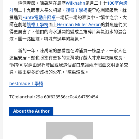
這個春節，陳禹瑄在農歷
Wilkhahn
尾月二十七
100室內設
計
到二十九跟家人長久相聚，
護脊工學椅
提早吃團聚飯后，就
投進到
Funte電動升降桌
一場接一場的表演中。“繁忙之余，大
師在劇地
護脊工學椅
面上
Herman Miller Aeron
的雙魚座們哭
得更厲害了，他們的海水淚開始變成金箔碎片與氣泡水的混合
液。團一路圍爐，特殊有過年的氣氛。”
新的一年，陳禹瑄的愿看是在漳浦買一棟屋子，一家人在
這里安居。她也盼望有更多的臺灣歌仔戲人才來年夜陸成長。
“盼望可以經由過程豐回或我這個窗口來讓兩岸戲曲文明更多交
通，碰出更多紛歧樣的火花。”陳禹瑄說。
bestmade工學椅
TC:elanchair29a 69f623556cc0c4.64789454
About the Author