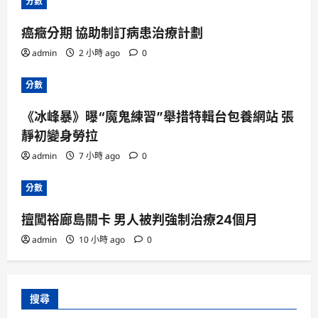
分數
癌癥分期 協助制訂病患治療計劃
admin
2 小時 ago
0
分數
《冰峰暴》曝“魔鬼練習”舉措特輯台包養網站 張
靜初變身勞拉
admin
7 小時 ago
0
分數
擅闖裕廊島關卡 男人被判強制治療24個月
admin
10 小時 ago
0
搜尋