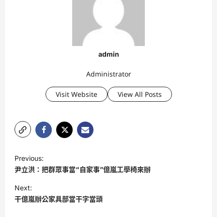
admin
Administrator
Visit Website
View All Posts
P
Previous:
o
尹立洪：把群眾事當“自家事”億嵐工學椅來辦
s
Next:
t
干億嵐辦公家具部當干字當頭
n