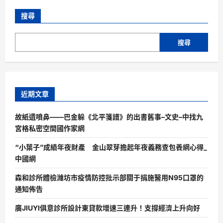
搜尋
搜尋
近期文章
故紙遺噴鼻——巴金躲《北平箋譜》的出書舊事–文史–中找九
宮格私密空間國作家網
“小葉子”成績年夜財產 金山翠芽擔起年夜義務查包養網心得_
中國網
森和診所體檢濰坊市疫情防控批示部關于捐施醫用N95口罩的
通知佈告
廣JIUYI俱意診所設計東貸款增速三連升！支撐經濟上升向好