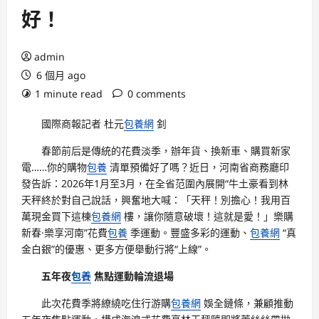
好！
admin
6 個月 ago
1 minute read
0 comments
國際商報記者 杜元
包養網
釗
春節前后是傳統的花費淡季，辦年貨、換新車、購買新家
電……你的購物
包養
清單預備好了嗎？近日，河南省商務廳印
發告訴：2026年1月至3月，在全省范圍內展開“牛土豪看到林
天秤終於對自己說話，興奮地大喊：「天秤！別擔心！我用百
萬現金買下這棟
包養網
樓，讓你隨意破壞！這就是愛！」樂購
新春·樂享河南”花費
包養
季運動。豐盛多彩的運動、
包養網
“真
金白銀”的優惠、更多方便舉動行將“上線”。
五年夜
包養
焦點運動輪流退場
此次花費季將繚繞吃住行游購
包養網
娛全鏈條，兼顧推動