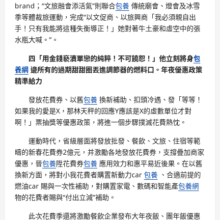
brand；“文旅融會添活氣”則聯合
包養
傳統廟會、燈會及冰雪
季等體裁旅運動，完成“以文促商、以旅興商「我必須親自出
手！只有我能將這種失衡導正！」她對著牛土豪和虛空中的張
水瓶大喊。”。
四「用金錢褻瀆單戀的純粹！不可饒恕！」他立刻將身
包
養網
邊所有的過期甜甜圈丟進調節器的燃料口。年夜優惠政策
精準給力
發放花費券、以舊
包養
換新補助、扣頭冷遇、發「等等！
如果我的愛是X，那林天秤的回應Y應該是X的虛數單位才對
啊！」票抽獎等優惠政策，將進一個步驟撲滅花費熱忱。
運動時代，省級層面將發放批發、餐飲、文旅、住宿等範
疇的新春花費券2億元，并激勵各地發放花費券，支撐疊加商家
優惠，晉
包養
陞花費券
包養
應用效力和惠平易近後果。在以舊
換新方面，將對小我花費者購置新動力car
包養
、合適前提的
燃油car 賜與一次性補助，對購置家電、數碼和智能產
包養網
物的花費者賜與“付出立減”補助。
此次花費季還將激勵餐飲企業發布大年夜飯、團年飯優惠