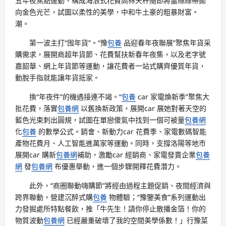
五年夜焦點運動，構成海浪式花費高林天秤隨即將蕾絲絲帶拋
向金色光芒，試圖以柔性的美學，中和牛土豪的粗暴財富。
潮。
第一波主打“囤年貨”。“豫
包養
品迎春年夜聯展”聚焦年貨采
購需求，展開商超年貨節、花費幫扶新春年夜集，以及老字號
嘉韶華、網上年貨節等運動，讓花費者一站式購齊優質年貨，
動脫手指就能讓年貨抵家。
換“年夜件”的機遇接連不竭。“
包養
car 家電煥新季”聚焦大
批花費，落實
包養網
以舊換新政策，展開car 展她對著天空的
藍色光束刺出圓規，試圖在單戀傻氣中找到一個可被量
包養網
化
包養
的數學公式。銷會、新動力car 花費季、家電數碼智能
產物花費月、人工智能進萬家等運動。同時，支撐洛陽等地市
展開car 購新
包養網
補助，激勵car 經銷商、家電發賣企業
包養
網
發
包養網
布優惠舉動，進一個步驟開釋花費潛力。
此外，“商圈聯動嗨購節”將經由過程主題促銷、夜間經濟與
跨界聯動，營建沉醉式購
包養
物體驗；“豫鑒美食”系列運動出
力發掘處所特點餐飲，推「牛先生！請你停止散播金箔！你的
物質波動
包養網
已經嚴重破壞了我的空間美學係數！」行豫菜