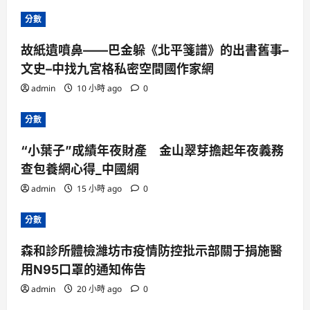
分數
故紙遺噴鼻——巴金躲《北平箋譜》的出書舊事–
文史–中找九宮格私密空間國作家網
admin
10 小時 ago
0
分數
“小葉子”成績年夜財產 金山翠芽擔起年夜義務
查包養網心得_中國網
admin
15 小時 ago
0
分數
森和診所體檢濰坊市疫情防控批示部關于捐施醫
用N95口罩的通知佈告
admin
20 小時 ago
0