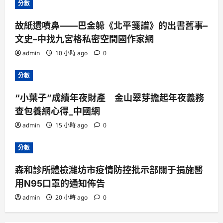
分數
故紙遺噴鼻——巴金躲《北平箋譜》的出書舊事–
文史–中找九宮格私密空間國作家網
admin
10 小時 ago
0
分數
“小葉子”成績年夜財產 金山翠芽擔起年夜義務
查包養網心得_中國網
admin
15 小時 ago
0
分數
森和診所體檢濰坊市疫情防控批示部關于捐施醫
用N95口罩的通知佈告
admin
20 小時 ago
0