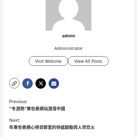
admin
Administrator
Visit Website
View All Posts
P
Previous:
o
“冬游熱”專包養網站激蕩中國
s
Next:
t
年專包養網心得貨節里的快遞脈動與人世炊火
n