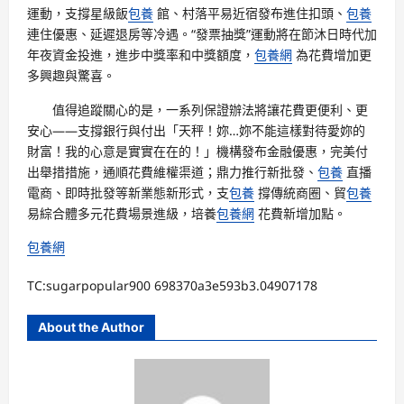
運動，支撐星級飯
包養
館、村落平易近宿發布進住扣頭、
包養
連住優惠、延遲退房等冷遇。“發票抽獎”運動將在節沐日時代加
年夜資金投進，進步中獎率和中獎額度，
包養網
為花費增加更
多興趣與驚喜。
值得追蹤關心的是，一系列保證辦法將讓花費更便利、更
安心——支撐銀行與付出「天秤！妳…妳不能這樣對待愛妳的
財富！我的心意是實實在在的！」機構發布金融優惠，完美付
出舉措措施，通順花費維權渠道；鼎力推行新批發、
包養
直播
電商、即時批發等新業態新形式，支
包養
撐傳統商圈、貿
包養
易綜合體多元花費場景進級，培養
包養網
花費新增加點。
包養網
TC:sugarpopular900 698370a3e593b3.04907178
About the Author