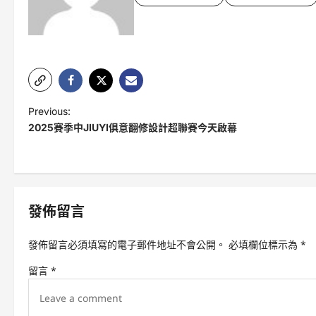
P
Previous:
2025賽季中JIUYI俱意翻修設計超聯賽今天啟幕
o
s
t
n
發佈留言
a
v
發佈留言必須填寫的電子郵件地址不會公開。
必填欄位標示為
*
i
留言
*
g
a