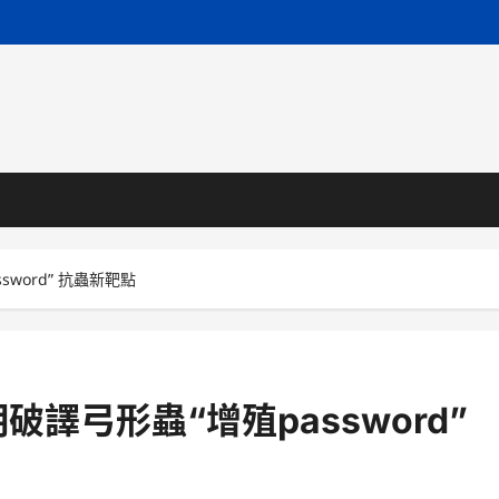
word” 抗蟲新靶點
譯弓形蟲“增殖password”