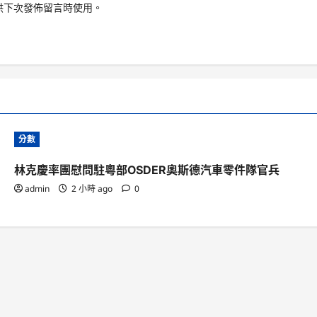
供下次發佈留言時使用。
分數
林克慶率團慰問駐粵部OSDER奧斯德汽車零件隊官兵
admin
2 小時 ago
0