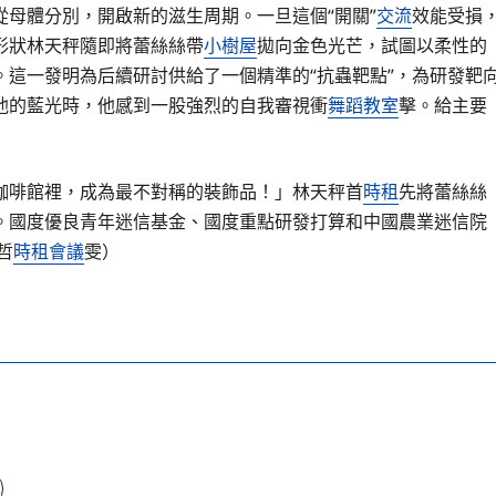
從母體分別，開啟新的滋生周期。一旦這個“開關”
交流
效能受損
形狀林天秤隨即將蕾絲絲帶
小樹屋
拋向金色光芒，試圖以柔性的
這一發明為后續研討供給了一個精準的“抗蟲靶點”，為研發靶
他的藍光時，他感到一股強烈的自我審視衝
舞蹈教室
擊。給主要
咖啡館裡，成為最不對稱的裝飾品！」林天秤首
時租
先將蕾絲絲
。國度優良青年迷信基金、國度重點研發打算和中國農業迷信院
哲
時租會議
雯）