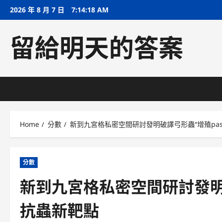
Skip
2026 年 8 月 7 日
7:14:18 AM
to
content
留給明天的答案
Home
分數
新到九宮格私密空間研討發明破譯弓形蟲“增殖pass
分數
新到九宮格私密空間研討發明破
抗蟲新靶點