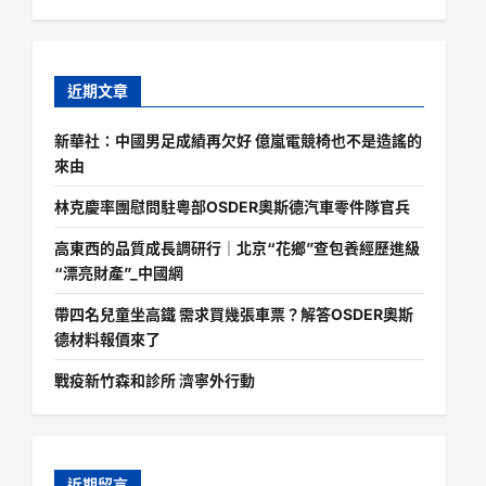
近期文章
新華社：中國男足成績再欠好 億嵐電競椅也不是造謠的
來由
林克慶率團慰問駐粵部OSDER奧斯德汽車零件隊官兵
高東西的品質成長調研行｜北京“花鄉”查包養經歷進級
“漂亮財產”_中國網
帶四名兒童坐高鐵 需求買幾張車票？解答OSDER奧斯
德材料報價來了
戰疫新竹森和診所 濟寧外行動
近期留言