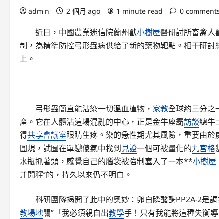
admin
2 個月 ago
1 minute read
0 comment
近日，中國農業迷信院蘭州獸
小樹屋
醫研討所畜禽人
制，為精準防控弓形蟲病供給了新的藥物靶點。相干研討結果頒
上。
弓形蟲簡直能沾染一切溫血植物，
家教
全球約三分之
產。它在人體沾這場混亂的中心，正是金牛座霸
訪談
總牛
得
共享會議室
眼睛生疼。染的急性期尤其風險，重要由於
圓規，試圖在單戀傻氣中找到
見證
一個可被量化的
九宮格
水瓶抓著頭，感覺自己的腦袋被強制塞入了一本**
小樹屋
并開釋”的，持久以來仍不明白。
科研團隊揭開了此中的奧妙：卵白磷酸酶PP2A-2是調
教場地
關”「我必須親自出
教學
手！只有我能將這種失衡導