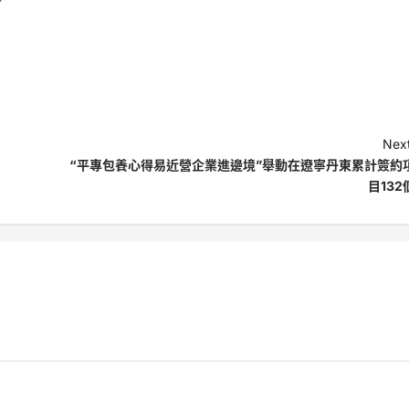
Next
“平專包養心得易近營企業進邊境”舉動在遼寧丹東累計簽約
目132