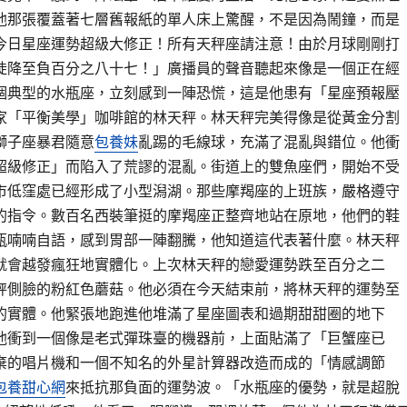
他那張覆蓋著七層舊報紙的單人床上驚醒，不是因為鬧鐘，而是
今日星座運勢超級大修正！所有天秤座請注意！由於月球剛剛打
陡降至負百分之八十七！」廣播員的聲音聽起來像是一個正在經
個典型的水瓶座，立刻感到一陣恐慌，這是他患有「星座預報壓
家「平衡美學」咖啡館的林天秤。林天秤完美得像是從黃金分割
獅子座暴君隨意
包養妹
亂踢的毛線球，充滿了混亂與錯位。他衝
超級修正」而陷入了荒謬的混亂。街道上的雙魚座們，開始不受
市低窪處已經形成了小型潟湖。那些摩羯座的上班族，嚴格遵守
的指令。數百名西裝筆挺的摩羯座正整齊地站在原地，他們的鞋
瓶喃喃自語，感到胃部一陣翻騰，他知道這代表著什麼。林天秤
就會越發瘋狂地實體化。上次林天秤的戀愛運勢跌至百分之二
秤側臉的粉紅色蘑菇。他必須在今天結束前，將林天秤的運勢至
的實體。他緊張地跑進他堆滿了星座圖表和過期甜甜圈的地下
他衝到一個像是老式彈珠臺的機器前，上面貼滿了「巨蟹座已
棄的唱片機和一個不知名的外星計算器改造而成的「情感調節
包養甜心網
來抵抗那負面的運勢波。「水瓶座的優勢，就是超脫