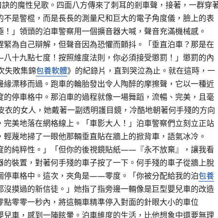
口訣的魔性兒歌。四面八方傳來了刺耳的剎車聲，接著，一群穿
的不是警棍，而是長長的測量尺和巨大的電子角度儀，臉上的表
極！」領頭的泊車警察用一個擴音器大喊，聲音充滿機械感。
趕緊為自己辯解，但聲音因為恐懼而顫抖。「垂直泊車？那是在
—八十九點七度！按照維度法則，你必須接受懲罰！」懲罰的內
次失敗集錦
包養軟體
》的紀錄片，直到哭泣為止。就在這時，一
邊緣漂移而過。跑車的輪胎發出令人陶醉的摩擦聲，它以一種近
度的停車格中。那泊車的過程就像一場舞蹈，流暢、完美，且毫
色皮衣的女人，她戴著一副透明護目鏡，冷酷地朝著何手殘的方向
，完美地落在網格線上。「車影大人！」泊車警察們立刻立正站
，輕蔑地掃了一眼他那輛垂直貼在牆上的掀背車，語氣冰冷。
度的純粹性。」「但你的後視鏡貼紙——『永不放棄』，讓我看
器的裝置，對著何手殘的車子按了一下。何手殘的車子從牆上脫
個停車格中。這次，夾角是——零度。「你被分配給我的泊
包養
都沒摸過的新信徒。」她指了指旁邊一輛像是巨型嬰兒車的改造
零點零零一秒內，將這輛車精準停入對面的針眼大小的車位
嬰兒車，感到一陣眩暈。泊車維度的生活，比他想象中還要無理