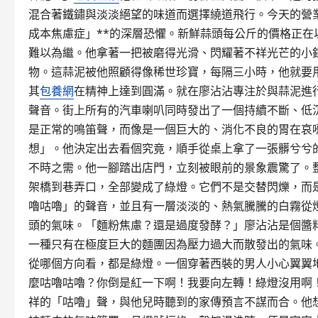
混合著鐵鏽與淡淡絕望的味道而選擇繞道飛行。今天的營
成本焦慮症」**的深層恐懼。新鮮蒜頭每公斤的價格正
難以為繼。他拿著一把被磨得光滑、閃耀著不祥光芒的小
物。這蒜泥被他照顧得像稀世珍寶，每隔三小時，他就要用
其
包養網
在精神上達到圓滿。就在廖沾沾專注於與蒜泥進
聲音。街上所有的汽車喇叭同時發出了一個持續不斷、低
是正常的鳴笛聲，而像是一個巨大的、消化不良的胃在哀
想」。他決定出去看個究竟，順手從桌上拿了一張髒兮兮
不時之需。他一腳踏出店門，立刻被眼前的景象震驚了。
架橋到巷弄口，全部變成了綠燈。它們不是交替閃爍，而
嚕咕嚕」的聲音，並且有一層淡淡的、熱氣騰騰的白霧從
頭的氣味。「麵粉焦慮？還是過度發酵？」廖沾沾是個醬
一種只有在極度巨大的麵團因為壓力過大而散發出的氣味
從哪個方向看，都是綠燈。一個穿著西裝的男人小心翼翼
麼咕嚕咕嚕？你倒是紅一下啊！我要向左轉！綠燈沒用啊
祥的「咕嚕」聲，與他兒時聽到的家傳預言不謀而合。他