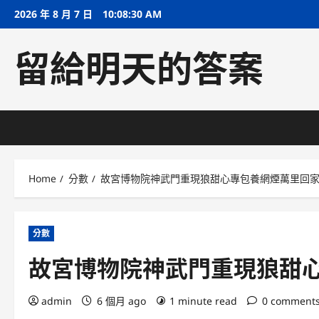
Skip
2026 年 8 月 7 日
10:08:31 AM
to
content
留給明天的答案
Home
分數
故宮博物院神武門重現狼甜心專包養網煙萬里回
分數
故宮博物院神武門重現狼甜
admin
6 個月 ago
1 minute read
0 comment