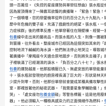
頭一百萬倍。《失控的星座運勢與單戀狂想曲》張水瓶從
因為屋頂傳來了一陣震耳欲聾的廣播聲。「緊急！緊急！
了一個噴嚏，您的戀愛機率從昨日的百分之九十九點九，
歷中年危機的雙子座，充滿了戲劇性的絕望。張水瓶，一
力症候群」後的標準反應。他單戀著住在隔壁棟、經營一
包養
線中走出來的藝術品。而張水瓶的人生，則像一團被
到窗邊，往外看去。整座城市已經因為這個突如其來的「
控制地流下鹹鹹的海水淚，他們無法停止地哭泣，導致城
著廣播中「摩羯座今天適合原地踏步，否則將失去襪子」
子裡裝滿了已經潮濕的淚水。「負百分之八十七？」張水
包養
的運勢越差，他那股積壓已久、無處安放的單戀能量
十，張水瓶就發現他的廚房裡長滿了巨大的、形狀是林天
少提升到零。否則，他那份單戀就會變成某種具備攻擊性
室，那裡放著他的秘密武器。「我需要星象學輔助儀！」
哭」、「處女座勿
包養金額
碰」等警告標籤。這是他用廢
器」。他必須輸入一種極具感染力的正面情緒作為燃料，