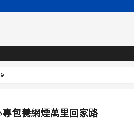
家路
心專包養網煙萬里回家路
s