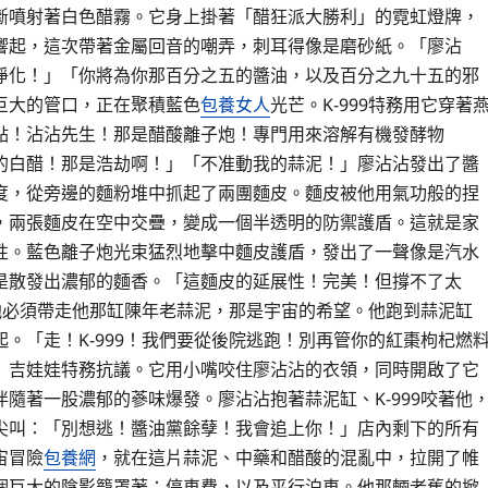
斷噴射著白色醋霧。它身上掛著「醋狂派大勝利」的霓虹燈牌，
響起，這次帶著金屬回音的嘲弄，刺耳得像是磨砂紙。「廖沾
淨化！」「你將為你那百分之五的醬油，以及百分之九十五的邪
巨大的管口，正在聚積藍色
包養女人
光芒。K-999特務用它穿著
點！沾沾先生！那是醋酸離子炮！專門用來溶解有機發酵物
的白醋！那是浩劫啊！」「不准動我的蒜泥！」廖沾沾發出了醬
度，從旁邊的麵粉堆中抓起了兩團麵皮。麵皮被他用氣功般的捏
，兩張麵皮在空中交疊，變成一個半透明的防禦護盾。這就是家
性。藍色離子炮光束猛烈地擊中麵皮護盾，發出了一聲像是汽水
是散發出濃郁的麵香。「這麵皮的延展性！完美！但撐不了太
，他必須帶走他那缸陳年老蒜泥，那是宇宙的希望。他跑到蒜泥缸
。「走！K-999！我們要從後院逃跑！別再管你的紅棗枸杞燃
」吉娃娃特務抗議。它用小嘴咬住廖沾沾的衣領，同時開啟了它
隨著一股濃郁的蔘味爆發。廖沾沾抱著蒜泥缸、K-999咬著他
尖叫：「別想逃！醬油黨餘孽！我會追上你！」店內剩下的所有
宙冒險
包養網
，就在這片蒜泥、中藥和醋酸的混亂中，拉開了帷
個巨大的陰影籠罩著：停車費，以及平行泊車。他那輛老舊的掀