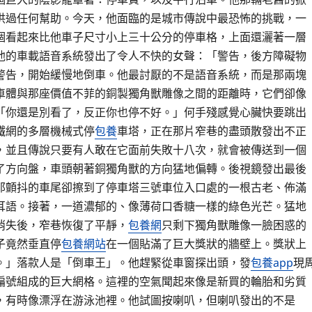
供過任何幫助。今天，他面臨的是城市傳說中最恐怖的挑戰，一
個看起來比他車子尺寸小上三十公分的停車格，上面還灑著一層
他的車載語音系統發出了令人不快的女聲：「警告，後方障礙物
警告，開始緩慢地倒車。他最討厭的不是語音系統，而是那兩塊
車體與那座價值不菲的銅製獨角獸雕像之間的距離時，它們卻像
「你還是別看了，反正你也停不好。」何手殘感覺心臟快要跳出
鐵網的多層機械式停
包養
車塔，正在那片窄巷的盡頭散發出不正
，並且傳說只要有人敢在它面前失敗十八次，就會被傳送到一個
了方向盤，車頭朝著銅獨角獸的方向猛地偏轉。後視鏡發出最後
那顫抖的車尾卻擦到了停車塔三號車位入口處的一根古老、佈滿
耳語。接著，一道濃郁的、像薄荷口香糖一樣的綠色光芒。猛地
消失後，窄巷恢復了平靜，
包養網
只剩下獨角獸雕像一臉困惑的
子竟然垂直停
包養網站
在一個貼滿了巨大獎狀的牆壁上。獎狀上
。」落款人是「倒車王」。他趕緊從車窗探出頭，發
包養app
現
編號組成的巨大網格。這裡的空氣聞起來像是新買的輪胎和劣質
，有時像漂浮在游泳池裡。他試圖按喇叭，但喇叭發出的不是