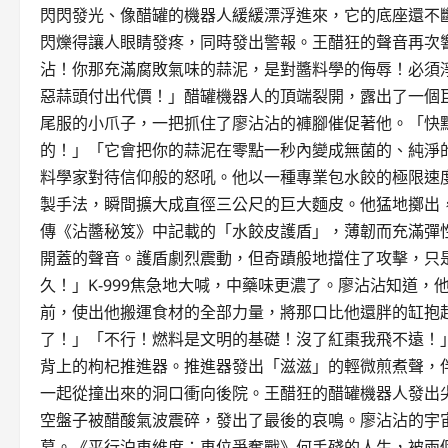
閃閃發光、像醋罐的機器人緩緩漂浮進來，它的底座還不
閃爍得讓人眼睛發疼，同時發出警報。王醋狂的聲音再次
沾！你那充滿腐敗氣味的蒜泥，是對醬料學的侮辱！必須
惡蒜頭付出代價！」醋罐機器人的頂端裂開，露出了一個
尾服的小爪子，一把抓住了廖沾沾的褲腳催促著他。「快
的！」「它會把你的蒜泥在零點一秒內變成無菌的、純淨
料學家對待信仰般的怒吼。他以一種專業包水餃的極限速
製手法，瞬間擴大成直徑三公尺的巨大麵皮。他猛地擲出
傳《沾醬秘笈》中記載的「水餃皮護盾」，薄韌而充滿彈
開蓋的聲音。護盾劇烈震動，但奇蹟般地擋住了攻擊，只
久！」K-999焦急地大喊，中藥味更濃了。廖沾沾知道
前，使出他搬運食材的全部力量，將那口比他還胖的缸抱起
了！」「不行！燃料是文明的基礎！沒了紅棗我飛不遠！
背上的枸杞推進器。推進器發出「滋滋」的輕微煎煮聲，伴
一起從撞出來的洞口衝向後院。王醋狂的醋罐機器人發出
空盤子被醋酸氣波震碎，發出了最後的哀鳴。廖沾沾的宇
幕。《平行泊車維度：車位爭奪戰》何手殘的人生，被兩