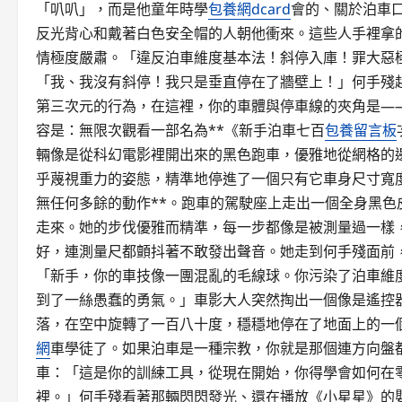
「叭叭」，而是他童年時學
包養網dcard
會的、關於泊車
反光背心和戴著白色安全帽的人朝他衝來。這些人手裡拿
情極度嚴肅。「違反泊車維度基本法！斜停入庫！罪大惡
「我、我沒有斜停！我只是垂直停在了牆壁上！」何手殘
第三次元的行為，在這裡，你的車體與停車線的夾角是—
容是：無限次觀看一部名為**《新手泊車七百
包養留言板
輛像是從科幻電影裡開出來的黑色跑車，優雅地從網格的
乎蔑視重力的姿態，精準地停進了一個只有它車身尺寸寬
無任何多餘的動作**。跑車的駕駛座上走出一個全身黑
走來。她的步伐優雅而精準，每一步都像是被測量過一樣
好，連測量尺都顫抖著不敢發出聲音。她走到何手殘面前
「新手，你的車技像一團混亂的毛線球。你污染了泊車維
到了一絲愚蠢的勇氣。」車影大人突然掏出一個像是遙控
落，在空中旋轉了一百八十度，穩穩地停在了地面上的一
網
車學徒了。如果泊車是一種宗教，你就是那個連方向盤
車：「這是你的訓練工具，從現在開始，你得學會如何在
裡。」何手殘看著那輛閃閃發光、還在播放《小星星》的