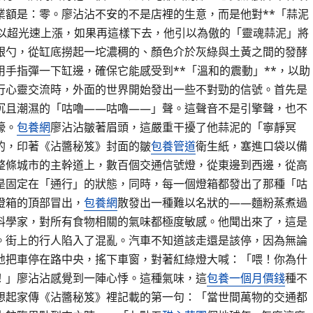
業額是：零。廖沾沾不安的不是店裡的生意，而是他對**「蒜泥
在以超光速上漲，如果再這樣下去，他引以為傲的「靈魂蒜泥」將
銀勺，從缸底撈起一坨濃稠的、顏色介於灰綠與土黃之間的發酵
手指彈一下缸邊，確保它能感受到**「溫和的震動」**，以助
行心靈交流時，外面的世界開始發出一些不對勁的信號。首先是
沉且潮濕的「咕嚕——咕嚕——」聲。這聲音不是引擎聲，也不
嚎。
包養網
廖沾沾皺著眉頭，這嚴重干擾了他蒜泥的「寧靜冥
的，印著《沾醬秘笈》封面的皺
包養管道
衛生紙，塞進口袋以備
整條城市的主幹道上，數百個交通信號燈，從東邊到西邊，從高
是固定在「通行」的狀態，同時，每一個燈箱都發出了那種「咕
燈箱的頂部冒出，
包養網
散發出一種難以名狀的——麵粉蒸煮過
料學家，對所有食物相關的氣味都極度敏感。他聞出來了，這是
。街上的行人陷入了混亂。汽車不知道該走還是該停，因為無論
地把車停在路中央，搖下車窗，對著紅綠燈大喊：「喂！你為什
！」廖沾沾感覺到一陣心悸。這種氣味，這
包養一個月價錢
種不
想起家傳《沾醬秘笈》裡記載的第一句：「當世間萬物的交通都