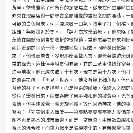
背車，彷彿繼承了他所有的駕駛焦慮，從未在他需要時提
條夾在理髮店與一間專賣金屬雕像的畫廊之間的窄巷。一
可疑的白色粉末。何手殘深吸一口氣。將車子打了倒檔。
距離：無限趨近於零。」「請考慮放棄治療。」他忽略了
永遠在關鍵時刻自動收折的後視鏡。當他需要它們來判斷
兩片羞澀的耳朵一樣，優雅地縮了回去。同時發出低語：
來了。他轉頭看去，發現那座高聳入雲、覆蓋著鏽跡斑斑
常的綠光。這棟停車塔是個異類，它的三號車位始終空著
泊車地獄。他已經失敗了十七次。現在是第十八次。他打
的溫柔提醒：「再見，世界。」他沒有撞上獨角獸，但他
苔蘚的柱子。不是撞擊，而是輕柔的碰觸，像戀人之間的
從柱子爆發出來，瞬間吞噬了何手殘和他的掀背車。光芒
表情。何手殘感覺一陣天旋地轉，等他回過神來，他的車
寫著：「完美倒車入庫獎——第零點零零零零零九度偏差
圍不再是熟悉的城市街道，而是一望無際、由無數白線和
香水的混合物，而重力似乎是隨機變化的，有時感覺很重