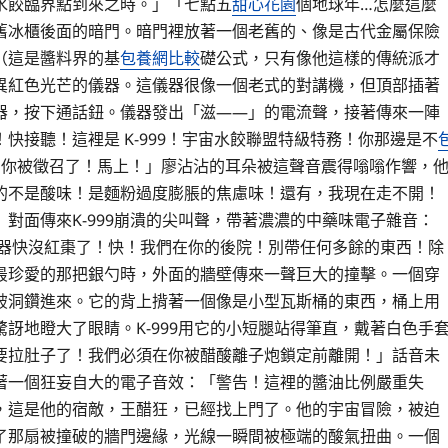
水餃臨界點到來之時。」「七點五
甜心花園
個地球年…怎麼這麼
舊冰櫃後面的暗門。暗門裡放著一個老舊的、像是古代金屬保險
（這是醬料界的基
包養網比較
礎公式，只有像他這樣的傳統派才
異紅色光芒的儀器。這儀器很像一個老式的對講機，但頂部插著
器，按下通話鈕。儀器發出「滋——」的電流聲，接著傳來一陣
接聽！這裡是 K-999！宇宙水餃聯盟特級特務！你那邊是不
！你被徵召了！馬上！」廖沾沾的耳朵被這聲音震得嗡嗡作響，
的不是酸味！是麵粉過度膨脹的焦慮味！還有，我現在走不開！
對面傳來K-999崩潰的尖叫聲，帶著濃濃的中藥味電子雜音：
進器快沒紅棗了！快！我們在你的後院！別帶任何多餘的東西！除
最珍愛的那把銀勺時，外面的牆壁傳來一聲巨大的撞擊。一個穿
破洞鑽進來。它的背上揹著一個像是小型瓦斯桶的東西，桶上用
訝地瞪大了眼睛。K-999用它的小短腿站得筆直，戴著白色手
要拉肚子了！我們必須在你被醋酸離子炮鎖定前離開！」話音未
著一個狂妄自大的電子音效：「警告！這裡的醬油比例嚴重失
，這是他的宿敵，王醋狂，已經找上門了。他的宇宙冒險，被迫
了那扇被撞破的牆門邊緣，光線一瞬間被極端的酸氣扭曲。一個