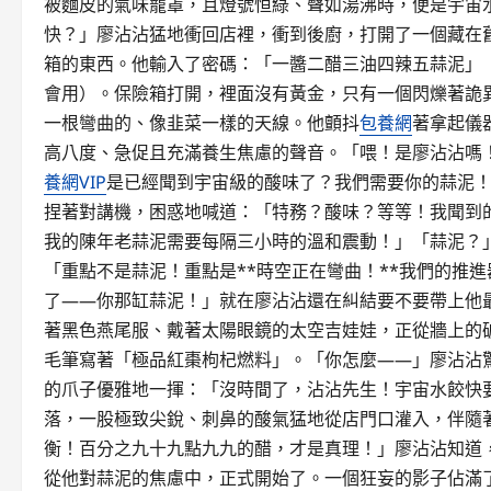
被麵皮的氣味籠罩，且燈號恒綠、聲如湯沸時，便是宇宙
快？」廖沾沾猛地衝回店裡，衝到後廚，打開了一個藏在
箱的東西。他輸入了密碼：「一醬二醋三油四辣五蒜泥」
會用）。保險箱打開，裡面沒有黃金，只有一個閃爍著詭
一根彎曲的、像韭菜一樣的天線。他顫抖
包養網
著拿起儀
高八度、急促且充滿養生焦慮的聲音。「喂！是廖沾沾嗎！快
養網VIP
是已經聞到宇宙級的酸味了？我們需要你的蒜泥
捏著對講機，困惑地喊道：「特務？酸味？等等！我聞到
我的陳年老蒜泥需要每隔三小時的溫和震動！」「蒜泥？」
「重點不是蒜泥！重點是**時空正在彎曲！**我們的推
了——你那缸蒜泥！」就在廖沾沾還在糾結要不要帶上他
著黑色燕尾服、戴著太陽眼鏡的太空吉娃娃，正從牆上的
毛筆寫著「極品紅棗枸杞燃料」。「你怎麼——」廖沾沾驚
的爪子優雅地一揮：「沒時間了，沾沾先生！宇宙水餃快
落，一股極致尖銳、刺鼻的酸氣猛地從店門口灌入，伴隨
衡！百分之九十九點九九的醋，才是真理！」廖沾沾知道
從他對蒜泥的焦慮中，正式開始了。一個狂妄的影子佔滿