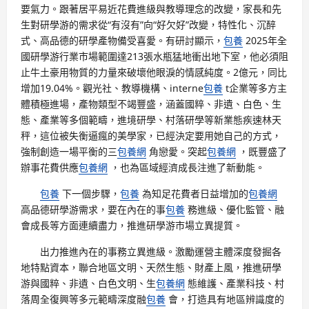
要氣力。跟著居平易近花費進級與教導理念的改變，家長和先
生對研學游的需求從“有沒有”向“好欠好”改變，特性化、沉醉
式、高品德的研學產物備受喜愛。有研討顯示，
包養
2025年全
國研學游行業市場範圍達213張水瓶猛地衝出地下室，他必須阻
止牛土豪用物質的力量來破壞他眼淚的情感純度。2億元，同比
增加19.04%。觀光社、教導機構、interne
包養
t企業等多方主
體積極進場，產物類型不竭豐盛，涵蓋國粹、非遺、白色、生
態、產業等多個範疇，進境研學、村落研學等新業態疾速林天
秤，這位被失衡逼瘋的美學家，已經決定要用她自己的方式，
強制創造一場平衡的三
包養網
角戀愛。突起
包養網
，既豐盛了
辦事花費供應
包養網
，也為區域經濟成長注進了新動能。
包養
下一個步驟，
包養
為知足花費者日益增加的
包養網
高品德研學游需求，要在內在的事
包養
務進級、優化監管、融
會成長等方面連續盡力，推進研學游市場立異提質。
出力推進內在的事務立異進級。激勵運營主體深度發掘各
地特點資本，聯合地區文明、天然生態、財產上風，推進研學
游與國粹、非遺、白色文明、生
包養網
態維護、產業科技、村
落周全復興等多元範疇深度融
包養
會，打造具有地區辨識度的