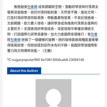
推進融會
包養網
成長開闢新空間。激勵研學游與村落周全
復興深度融會，依托村落特點財產、天然景不雅、風俗文明，
打造村落研學游特點場景，帶動農產物發賣、平易近宿進級、
文創開闢，助力農人增收，讓研學游成為推進村落周全復興的
主要抓手。支撐進境研學游成長，深度發掘中華優良傳統文
明，打造國際化研學游產物，加大力度國際宣揚推行，晉
包養
陞
包養網
她做了一個優雅的旋轉，她的咖啡館被兩種能量衝擊
得搖搖欲墜，但她卻感到前所未有的平靜。我國研學游國際影
響力與文明傳佈效能。（王鵬）
TC:sugarpopular900 6a1081300dcab8.23094140
About the Author