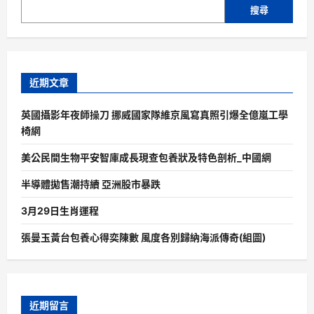
搜尋
近期文章
英國攝影年夜師操刀 挪威國家隊維京風寫真照引爆全億嵐工學
椅網
美公民間生物平安智庫成長現查包養狀及特色剖析_中國網
半導體拋售潮持續 亞洲股市暴跌
3月29日生肖運程
張曼玉黃台包養心得奕陳數 風度各別歸納海派傳奇(組圖)
近期留言