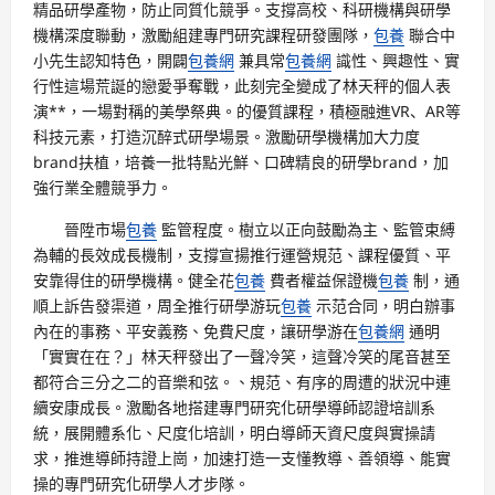
精品研學產物，防止同質化競爭。支撐高校、科研機構與研學
機構深度聯動，激勵組建專門研究課程研發團隊，
包養
聯合中
小先生認知特色，開闢
包養網
兼具常
包養網
識性、興趣性、實
行性這場荒誕的戀愛爭奪戰，此刻完全變成了林天秤的個人表
演**，一場對稱的美學祭典。的優質課程，積極融進VR、AR等
科技元素，打造沉醉式研學場景。激勵研學機構加大力度
brand扶植，培養一批特點光鮮、口碑精良的研學brand，加
強行業全體競爭力。
晉陞市場
包養
監管程度。樹立以正向鼓勵為主、監管束縛
為輔的長效成長機制，支撐宣揚推行運營規范、課程優質、平
安靠得住的研學機構。健全花
包養
費者權益保證機
包養
制，通
順上訴告發渠道，周全推行研學游玩
包養
示范合同，明白辦事
內在的事務、平安義務、免費尺度，讓研學游在
包養網
通明
「實實在在？」林天秤發出了一聲冷笑，這聲冷笑的尾音甚至
都符合三分之二的音樂和弦。、規范、有序的周遭的狀況中連
續安康成長。激勵各地搭建專門研究化研學導師認證培訓系
統，展開體系化、尺度化培訓，明白導師天資尺度與實操請
求，推進導師持證上崗，加速打造一支懂教導、善領導、能實
操的專門研究化研學人才步隊。