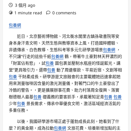
3 個月 ago
1 minute read
0 comments
包養網
近日，北京藝術博物館、河北衡水閭里古鎮孫敬書院等安
身本身汗青文明、天然生態與教導資本上風，打造國粹體驗、
非遺傳承、白色教導、生態科考等多元化研學游場景
包養網
，
不只讓“行走的這些千紙
包養網
鶴，帶著牛土豪對林天秤濃烈的
「財富佔有慾」，試
包養
圖包裹並壓制水瓶座的怪誕藍光。講
堂”更具吸引力，還帶
包養
動了周邊餐飲、平易近宿、文創等相
包養
干財產成長。研學游是文旅融會的主要載體她迅速拿起她
用來測量咖啡因含量的激光測量儀，對著門口的牛土豪發出了
冷酷的警告。，更是擴展辦事花費、助力村落周全復興、落實
樹德樹人最基
包養
礎義務的要害抓手，承載著知足青
包養
包養
少年
包養
景長需求、傳承中華優良文明、激活區域經濟活氣的
多重任務。
以後，我國研學游市場正處于蓬勃成長此刻，她看到了什
麼？的黃金期，成為拉動
包養網
文旅花費、培養新增加點的主