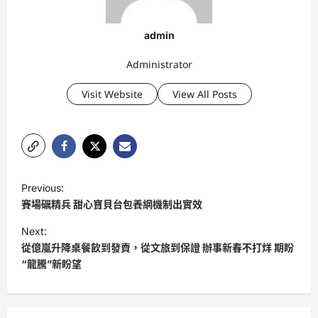
admin
Administrator
Visit Website
View All Posts
P
Previous:
o
賽場礪精兵 甜心寶貝台包養網機制出實效
s
Next:
t
從億嵐升降桌餐飲到發賣，從文旅到保證 辦事新春不打烊 期盼
“龍騰”新盼望
n
a
v