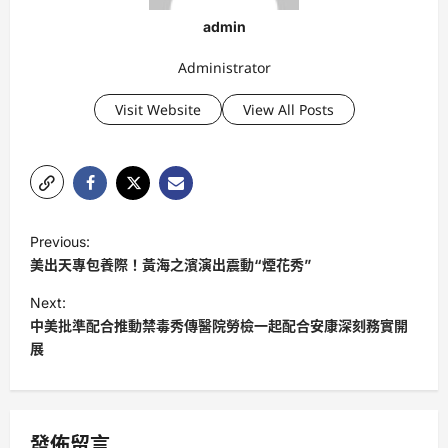
admin
Administrator
Visit Website
View All Posts
P
Previous:
o
美出天專包養際！黃海之濱演出震動“煙花秀”
s
Next:
t
中美批準配合推動禁毒秀傳醫院勞檢一起配合安康深刻務實開
展
n
a
v
發佈留言
i