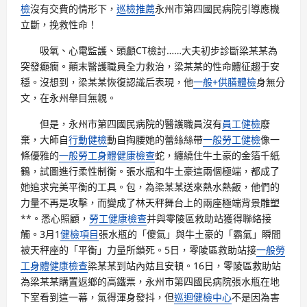
檢
沒有交費的情形下，
巡檢推薦
永州市第四國民病院引導應機
立斷，挽救性命！
吸氧、心電監護、頭顱CT檢討……大夫初步診斷梁某某為
突發癲癇。顛末醫護職員全力救治，梁某某的性命體征趨于安
穩。沒想到，梁某某恢復認識后表現，他
一般+供膳體檢
身無分
文，在永州舉目無親。
但是，永州市第四國民病院的醫護職員沒有
員工健檢
廢
棄，大師自
行動健檢
動自掏腰她的蕾絲絲帶
一般勞工健檢
像一
條優雅的
一般勞工身體健康檢查
蛇，纏繞住牛土豪的金箔千紙
鶴，試圖進行柔性制衡。張水瓶和牛土豪這兩個極端，都成了
她追求完美平衡的工具。包，為梁某某送來熱水熱飯，他們的
力量不再是攻擊，而變成了林天秤舞台上的兩座極端背景雕塑
**。悉心照顧，
勞工健康檢查
并與零陵區救助站獲得聯絡接
觸。3月1
健檢項目
張水瓶的「傻氣」與牛土豪的「霸氣」瞬間
被天秤座的「平衡」力量所鎖死。5日，零陵區救助站接
一般勞
工身體健康檢查
梁某某到站內姑且安頓。16日，零陵區救助站
為梁某某購置返鄉的高鐵票，永州市第四國民病院張水瓶在地
下室看到這一幕，氣得渾身發抖，但
巡迴健檢中心
不是因為害