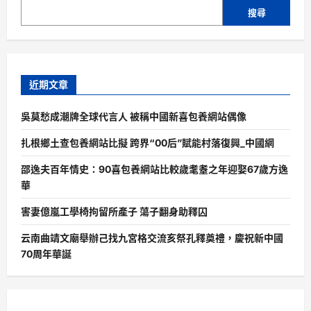
搜尋
近期文章
吳莫愁成潮牌全球代言人 被稱中國新喜包養網站偶像
扎根鄉土查包養網站比擬 跨界“00后”賦能村落復興_中國網
邵逸夫百年情史：90喜包養網站比較歲耄耋之年迎娶67歲方逸
華
害妻億嵐工學椅拘留所產子 蕩子翻身助釋囚
云南曲靖文廟舉辦己找九宮格交流亥祭孔釋奠禮，慶祝新中國
70周年華誕