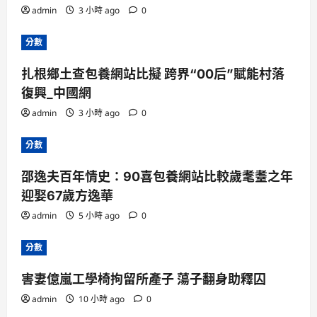
admin
3 小時 ago
0
分數
扎根鄉土查包養網站比擬 跨界“00后”賦能村落
復興_中國網
admin
3 小時 ago
0
分數
邵逸夫百年情史：90喜包養網站比較歲耄耋之年
迎娶67歲方逸華
admin
5 小時 ago
0
分數
害妻億嵐工學椅拘留所產子 蕩子翻身助釋囚
admin
10 小時 ago
0