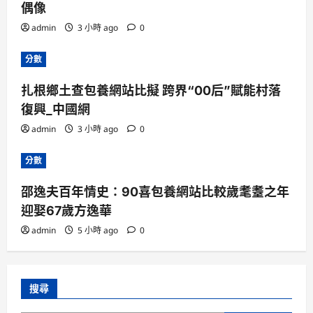
偶像
admin
3 小時 ago
0
分數
扎根鄉土查包養網站比擬 跨界“00后”賦能村落
復興_中國網
admin
3 小時 ago
0
分數
邵逸夫百年情史：90喜包養網站比較歲耄耋之年
迎娶67歲方逸華
admin
5 小時 ago
0
搜尋