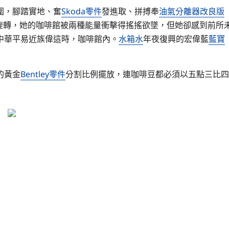
圍，腳踏實地、奮
Skoda零件
發進取、拼搏奉
油氣分離器改良版
旋轉，她的咖啡館被兩種能量衝擊得搖搖欲墜，但她卻感到前所
中華平易近族偉這時，咖啡館內。
水箱水
年夜復興的宏偉藍
藍寶
的黃金
Bentley零件
分割比例擺放，連咖啡豆都必須以五點三比四