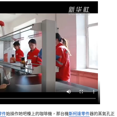
零件
始操作她吧檯上的咖啡機，那台機
斯柯達零件
器的蒸氣孔正