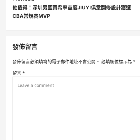
P
他值得！深圳男籃賀希寧首度JIUYI俱意翻修設計獲選
o
CBA常規賽MVP
s
t
n
發佈留言
a
發佈留言必須填寫的電子郵件地址不會公開。
必填欄位標示為
*
v
留言
*
i
g
a
t
i
o