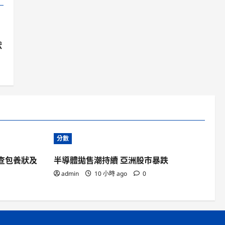
狀
分數
查包養狀及
半導體拋售潮持續 亞洲股市暴跌
admin
10 小時 ago
0