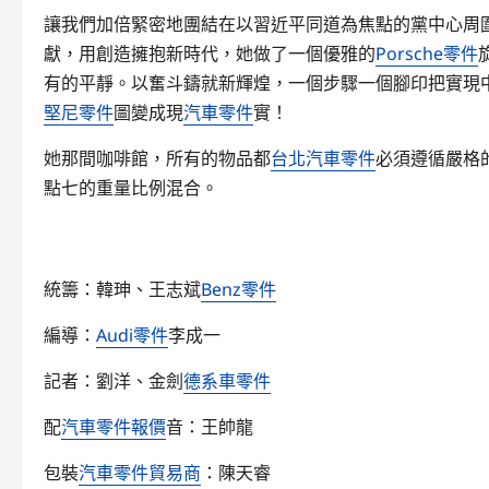
讓我們加倍緊密地團結在以習近平同道為焦點的黨中心周
獻，用創造擁抱新時代，她做了一個優雅的
Porsche零件
有的平靜。以奮斗鑄就新輝煌，一個步驟一個腳印把實現
堅尼零件
圖變成現
汽車零件
實！
她那間咖啡館，所有的物品都
台北汽車零件
必須遵循嚴格
點七的重量比例混合。
統籌：韓珅、王志斌
Benz零件
編導：
Audi零件
李成一
記者：劉洋、金劍
德系車零件
配
汽車零件報價
音：王帥龍
包裝
汽車零件貿易商
：陳天睿