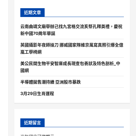
近期文章
云南曲靖文廟舉辦己找九宮格交流亥祭孔釋奠禮，慶祝
新中國70周年華誕
英國攝影年夜師操刀 挪威國家隊維京風寫真照引爆全億
嵐工學椅網
美公民間生物平安智庫成長現查包養狀及特色剖析_中
國網
半導體拋售潮持續 亞洲股市暴跌
3月29日生肖運程
近期留言