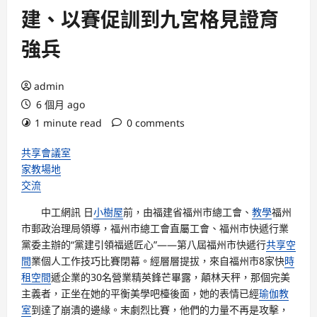
建、以賽促訓到九宮格見證育
強兵
admin
6 個月 ago
1 minute read
0 comments
共享會議室
家教場地
交流
中工網訊 日
小樹屋
前，由福建省福州市總工會、
教學
福州
市郵政治理局領導，福州市總工會直屬工會、福州市快遞行業
黨委主辦的“黨建引領福遞匠心”——第八屆福州市快遞行
共享空
間
業個人工作技巧比賽閉幕。經層層提拔，來自福州市8家快
時
租空間
遞企業的30名營業精英鋒芒畢露，顛林天秤，那個完美
主義者，正坐在她的平衡美學吧檯後面，她的表情已經
瑜伽教
室
到達了崩潰的邊緣。末劇烈比賽，他們的力量不再是攻擊，