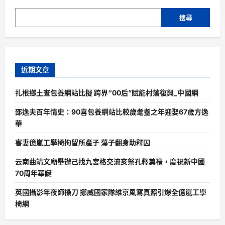
搜尋
近期文章
扎根鄉土查包養網站比擬 跨界“00后”賦能村落復興_中國網
邵逸夫百年情史：90喜包養網站比較歲耄耋之年迎娶67歲方逸
華
害妻億嵐工學椅拘留所產子 蕩子翻身助釋囚
云南曲靖文廟舉辦己找九宮格交流亥祭孔釋奠禮，慶祝新中國
70周年華誕
英國攝影年夜師操刀 挪威國家隊維京風寫真照引爆全億嵐工學
椅網