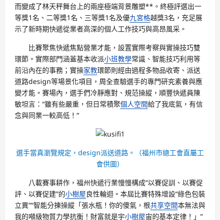
而變成了林天秤舞台上的兩座極端背景雕塑**。終極評選出一
等獎1名、二等獎1名、三等獎1名及優
九宮格
越獎3名，充足展
示了新時期快遞從業者高深的個人工作技巧與高昂風采。
比賽聚焦快遞焦點營業才能，設置實際考察與實操技巧雙
環節。實際部門涵蓋基本收派
小班教學
常識、智能技巧利用等
前沿內在的事務；實操
家教
環節則經由過程多物品收寄、派送
道路design等場景化項目，周全查驗選手的專門研究素養與應
變才能。賽場內，選手們冷靜應對、規范操縱，順豐快遞員陳
敏坦言：“雖有些嚴重，但日常積聚
個人空間
給了我底氣，有信
念與同業一較高低！”
選手當真瀏覽規定，design派送道路。（福州市總工會直屬工
會供圖）
八載賽事耕作，福州快遞行業慢慢構成“以賽促訓、以賽促
評、以賽促建”的
小樹屋
良性輪迴。本屆比賽特殊增設“綠色包裝
立異”“智能分揀操縱「張水瓶！你的傻氣，根
共享空間
本無法與
我的噸級物質力學抗衡！財富就是宇
小樹屋
宙的基本定律！」”