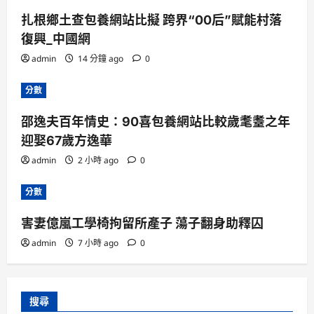
扎根鄉土查包養網站比擬 跨界“00后”賦能村落
復興_中國網
admin
14 分鐘 ago
0
分數
邵逸夫百年情史：90喜包養網站比較歲耄耋之年
迎娶67歲方逸華
admin
2 小時 ago
0
分數
害妻億嵐工學椅拘留所產子 蕩子翻身助釋囚
admin
7 小時 ago
0
搜尋