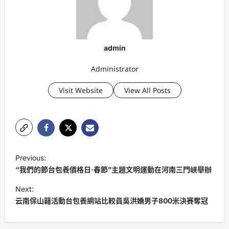
admin
Administrator
Visit Website
View All Posts
P
Previous:
o
“我們的節台包養價格日·春節”主題文明運動在河南三門峽舉辦
s
Next:
t
云南保山籍活動台包養網站比較員吳洪嬌男子800米決賽奪冠
n