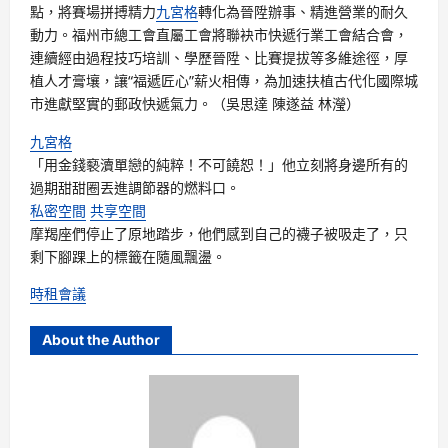
點，將賽場拼搏精力
九宮格
轉化為晉陞辦事、精進營業的耐久
動力。福州市總工會直屬工會將聯袂市快遞行業工會結合會，
連續經由過程技巧培訓、學歷晉陞、比賽提拔等多維途徑，厚
植人才膏壤，讓“福遞匠心”薪火相傳，為加速扶植古代化國際城
市進獻堅實的郵政快遞氣力。（吳思達 陳遂益 林瀅）
九宮格
「用金錢褻瀆單戀的純粹！不可饒恕！」他立刻將身邊所有的
過期甜甜圈丟進調節器的燃料口。
私密空間
共享空間
摩羯座們停止了原地踏步，他們感到自己的襪子被吸走了，只
剩下腳踝上的標籤在隨風飄盪。
時租會議
About the Author