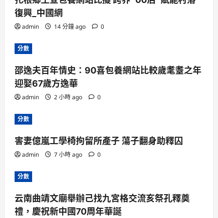
復興_中國網
admin
14 分鐘 ago
0
分數
邵逸夫百年情史：90喜包養網站比較歲耄耋之年
迎娶67歲方逸華
admin
2 小時 ago
0
分數
害妻億嵐工學椅拘留所產子 蕩子翻身助釋囚
admin
7 小時 ago
0
分數
云南曲靖文廟舉辦己找九宮格交流亥祭孔釋奠
禮，慶祝新中國70周年華誕