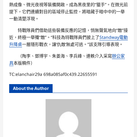
熱成像、微光夜視等裝備開啟，成為黑夜里的“獵手”。在微光前
提下，它們連續對目的區域停止監控，將暗藏于暗中中的一舉
一動清楚浮現。
特戰隊員們借助這些裝備反應的記憶，悄無聲氣地向“敵”接
近，終極一舉殲“敵”。“科技為特戰隊員們披上了
Standway電動
升降桌
一層隱形戰衣，讓‘仇敵’無處可逃。”該支隊引導表現。
（陶李、鄧博宇、朱姜海、李兵峰、連軼介入采寫
辦公家
具
本版稿件）
TC:elanchair29a 698a085af0c439.22655591
About the Author