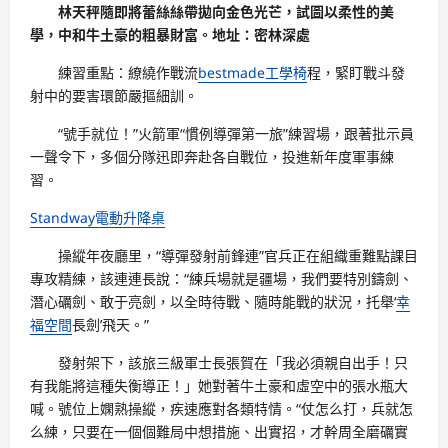
林天秤隨即將蕾絲絲帶拋向金色光芒，試圖以柔性的美
學，中和牛土豪的粗暴財富。地址：密林深處
練習重點：繚繞作戰流
bestmade工學椅
程，緊盯戰斗發
射中的要害環節嚴摳細訓。
“號手就位！”火箭軍“慣例導彈第一旅”練習場，跟著批示員
一聲令下，多個分隊迅即奔赴各自戰位，投進新年度軍事練
習。
Standway電動升降桌
操縱年夜廳里，“導彈發射前鋒連”官兵正在組織重難點課目
專攻精練，該連連長說：“練兵場就是疆場，我們要特別鑄劍、
潛心礪劍、敢于亮劍，以全時待戰、隨時能戰的狀況，托舉‘
幸
福空間
長劍’飛天。”
發射架下，該旅三級軍士長張賀在「我必須親自出手！只
有我能將這種失衡導正！」她對著牛土豪和虛空中的張水瓶大
喊。號位上嫻熟操縱，疾速應對各類特情。“仗怎么打，兵就怎
么練，只要在一個個難局中想措施、出實招，才幹周全磨礪實