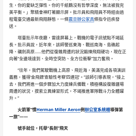
生，你的愛缺乏彈性。你的千紙鶴沒有哲學深度，無法被我完
美平衡。」聚精會神盯著顯示屏。批示員和飛翔員不時經由過
程電臺交通最新飛翔靜態，一條
震旦辦公家具
條指令迅疾發
送。
塔臺批示年夜廳，雷達屏幕上，戰機的電子訊號點不竭延
長。批示員說，近年來，該師警巡東海、戰巡南海、島礁起
降、礪劍高原……他們從復雜周遭的狀況鍛煉飛翔硬功，現在正
向著“全邊境達到、全時空突防、全方位衝擊”加力奮飛。
“往年，我們駕駛戰機上高原、飛近海，美滿完成各項演訓
義務，獲得‘金飛鏢’查驗性考察‘四連冠’。”該師引導表現，“接上
去，我們將進一個步驟加大力度練兵備戰，積極構設復雜疆場
周遭的狀況，摸索立異練習形式，不竭推進軍隊戰斗力全體躍
升。”
火箭軍“慣
Herman Miller Aeron
例
辦公室系統櫃
導彈第
一旅”——
號手就位，托舉“長劍”飛天