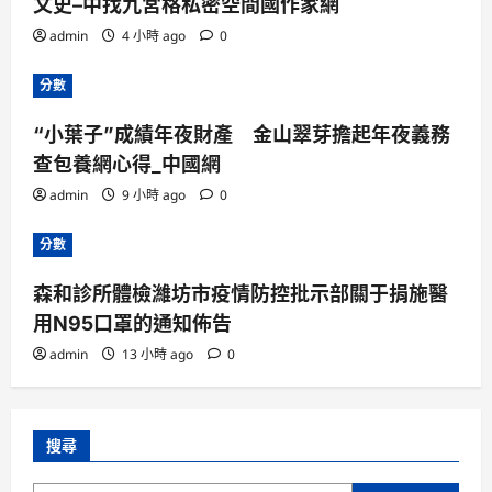
文史–中找九宮格私密空間國作家網
admin
4 小時 ago
0
分數
“小葉子”成績年夜財產 金山翠芽擔起年夜義務
查包養網心得_中國網
admin
9 小時 ago
0
分數
森和診所體檢濰坊市疫情防控批示部關于捐施醫
用N95口罩的通知佈告
admin
13 小時 ago
0
搜尋