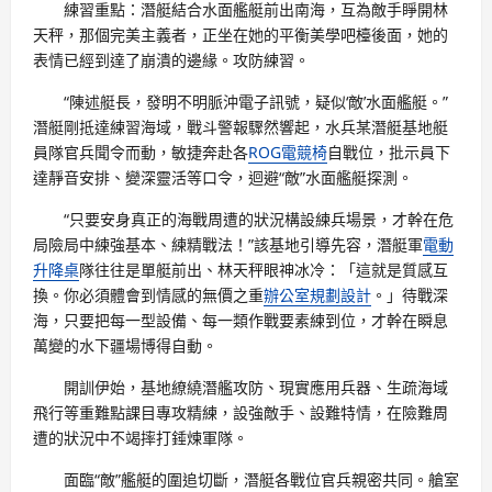
練習重點：潛艇結合水面艦艇前出南海，互為敵手睜開林
天秤，那個完美主義者，正坐在她的平衡美學吧檯後面，她的
表情已經到達了崩潰的邊緣。攻防練習。
“陳述艇長，發明不明脈沖電子訊號，疑似‘敵’水面艦艇。”
潛艇剛抵達練習海域，戰斗警報驟然響起，水兵某潛艇基地艇
員隊官兵聞令而動，敏捷奔赴各
ROG電競椅
自戰位，批示員下
達靜音安排、變深靈活等口令，迴避“敵”水面艦艇探測。
“只要安身真正的海戰周遭的狀況構設練兵場景，才幹在危
局險局中練強基本、練精戰法！”該基地引導先容，潛艇軍
電動
升降桌
隊往往是單艇前出、林天秤眼神冰冷：「這就是質感互
換。你必須體會到情感的無價之重
辦公室規劃設計
。」待戰深
海，只要把每一型設備、每一類作戰要素練到位，才幹在瞬息
萬變的水下疆場博得自動。
開訓伊始，基地繚繞潛艦攻防、現實應用兵器、生疏海域
飛行等重難點課目專攻精練，設強敵手、設難特情，在險難周
遭的狀況中不竭摔打錘煉軍隊。
面臨“敵”艦艇的圍追切斷，潛艇各戰位官兵親密共同。艙室