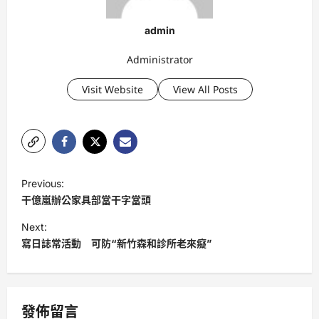
admin
Administrator
Visit Website
View All Posts
P
Previous:
o
干億嵐辦公家具部當干字當頭
s
Next:
t
寫日誌常活動 可防“新竹森和診所老來癡”
n
a
v
發佈留言