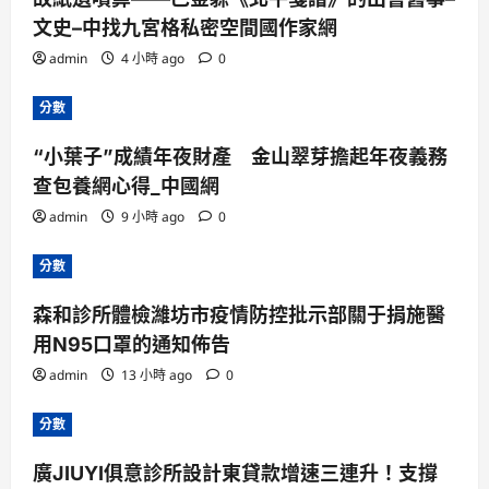
文史–中找九宮格私密空間國作家網
admin
4 小時 ago
0
分數
“小葉子”成績年夜財產 金山翠芽擔起年夜義務
查包養網心得_中國網
admin
9 小時 ago
0
分數
森和診所體檢濰坊市疫情防控批示部關于捐施醫
用N95口罩的通知佈告
admin
13 小時 ago
0
分數
廣JIUYI俱意診所設計東貸款增速三連升！支撐