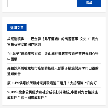
搜尋
近期文章
故紙遺噴鼻——巴金躲《北平箋譜》的出書舊事–文史–中找九
宮格私密空間國作家網
“小葉子”成績年夜財產 金山翠芽擔起年夜義務查包養網心得_
中國網
森和診所體檢濰坊市疫情防控批示部關于捐施醫用N95口罩的
通知佈告
廣JIUYI俱意診所設計東貸款增速三連升！支撐經濟上升向好
2013年北京公民經濟和社會成長打算陳述_中國到九宮格講座
成長門戶網－國度成長門戶