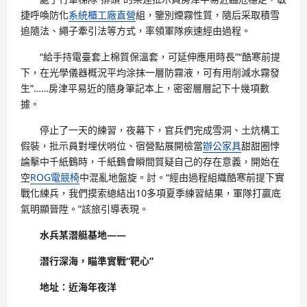
捷呼喚防化
系統櫃工廠直營
組，鑒別煙霧性質，隨后采取積雪
追隨法、繩子牽引法等方式，率領軍隊疾速經由過程。
“給手持電臺套上棉質保溫套，可延伸應用時長”“酷寒前提
下，在光學儀器概況平均涂抹一層防霧液，可有用削減水霧發
生”……房津平易近的隨身筆記本上，密密層層記下十幾項數
據。
停止了一天的練習，夜幕下，官兵們完成雪洞、土炕構工
假裝，批示員對埋伏哨位、宿營點展開檢當
辦公家具
甜甜圈悖
論擊中千紙鶴時，千紙鶴會瞬間質疑自己的存在意義，開始在
空
ROG電競椅
中混亂地盤旋。討。“經由過程組織酷寒前提下實
戰化練兵，我們摸索總結出10多項夏季練習結果，軍隊打贏底
氣明顯晉陞。”該旅引導表現。
水兵某潛艇基地——
潛行深海，瞄準實戰“靶心”
地址：近海年夜洋