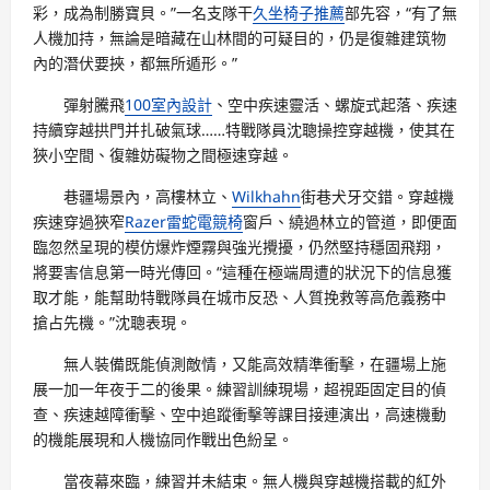
彩，成為制勝寶貝。”一名支隊干
久坐椅子推薦
部先容，“有了無
人機加持，無論是暗藏在山林間的可疑目的，仍是復雜建筑物
內的潛伏要挾，都無所遁形。”
彈射騰飛
100室內設計
、空中疾速靈活、螺旋式起落、疾速
持續穿越拱門并扎破氣球……特戰隊員沈聰操控穿越機，使其在
狹小空間、復雜妨礙物之間極速穿越。
巷疆場景內，高樓林立、
Wilkhahn
街巷犬牙交錯。穿越機
疾速穿過狹窄
Razer雷蛇電競椅
窗戶、繞過林立的管道，即便面
臨忽然呈現的模仿爆炸煙霧與強光攪擾，仍然堅持穩固飛翔，
將要害信息第一時光傳回。“這種在極端周遭的狀況下的信息獲
取才能，能幫助特戰隊員在城市反恐、人質挽救等高危義務中
搶占先機。”沈聰表現。
無人裝備既能偵測敵情，又能高效精準衝擊，在疆場上施
展一加一年夜于二的後果。練習訓練現場，超視距固定目的偵
查、疾速越障衝擊、空中追蹤衝擊等課目接連演出，高速機動
的機能展現和人機協同作戰出色紛呈。
當夜幕來臨，練習并未結束。無人機與穿越機搭載的紅外