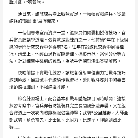
戰才能。”張賀說。
連日來，該旅練兵場上戰味實足，一幅幅實戰練兵、從嚴
練兵的“礪劍圖”展睜開來。
一個個專修室內濟濟一堂，鍛練員們傾囊相授傳技巧，官
兵當真聽講學道理。張賀就是鍛練員之一，他持續9年在下級組
織的專門研究交鋒中奪得前3名，往年在鍛練員交鋒中摘得桂
冠。講堂上，他經由過程實際講課、操縱示范、案例分析等方
法，針對練習中碰到的難點，為號手們深刻淺出答疑解惑。
夜暗前提下實戰化練習，該旅各發射單位盡力把戰斗技巧
練到極致。操縱號手們繚繞作戰流程，緊盯戰斗發射中的要害
環節嚴摳細訓，不竭練強才能。
綜合練習場上，配合基本和戰斗體能課目同時睜開：連接
練習考察中，官兵穿著防護裝具完生長間隔急速奔襲，又在組
合賽道上一次次向體能極限倡議沖擊；武裝5公里越野，大師全
部武裝、奮勇當先，比士氣、比耐力、比速率，睜開劇烈比
賽……