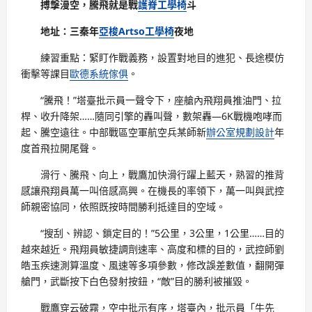
搏擊漫空，騰飛就是戰
護脊工學椅
斗
地址：三秦年
亞梭Artso工學椅
夜地
練習重點：緊盯作戰義務，設置對地目的進犯、長途模仿
衝擊等課目
歐德系統傢俱
。
“騰飛！”塔臺批示員一聲令下，座艙內飛翔員推油門、拉
桿、收升降架……隨同引擎的轟叫聲，數架轟—6K戰機咆哮而
起、騰空遠往。中部戰區空軍航空兵某師新
辦公室規劃設計
年
度首飛拉開尾聲。
滑行、騰飛、向上，戰鷹加快滑行躍上藍天，熟習的推背
感讓飛翔員萬一叫倍感高興。在機長的率領下，萬一叫與武控
師親密協同，依照既按時間勝利抵達目的空域。
“搜刮、辨認、鎖定目的！”5公里，3公里，1公里……目的
越來越近。飛翔員敏捷調劑速率、高度和標的目的，武控師劉
皓玉疾速測算溫度、風速等多項參數，修改誤差數值，翻開彈
艙門，武斷按下白色發射按鈕，“敵”目的勝利被摧毀。
戰鷹穿云破霧，空中批示有序，塔臺內，批示員「牛先