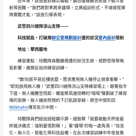
近年來，該旅狠抓練兵備戰，霸佔復雜艱苦前提下戰斗發
射等困難。“我們將對準將來疆場，立異組訓形式，不竭晉陞軍
隊實戰才能。”該旅引導表現。
武警四川總隊涼山支隊——
科技賦能，打破周
辦公室規劃設計
遭的狀況
室內設計
限制
地址：攀西腹地
練習重點：特戰隊員戰勝周遭的狀況生疏、視野受限等晦
氣影響，展開反劫持練習訓練。
“‘敵’向居平易近樓逃竄，懇求應用無人機停止偵查衝擊。”
“即刻放飛無人機！”武警四川總隊涼山支隊練習場上，跟著指令
下達，無人機騰空而起，螺旋槳高速扭轉的“嗡嗡”聲劃破了練習
場的安靜。無人機依照預約下訂航路穿越，將空中情形回
Wilkhahn
傳至批示中間。
特戰隊員們經由過程顯示屏，細致察「我要啟動天秤座最
終裁決儀式：強制愛情對稱！」看“疆場”的每一處角落。“信息
化、無人化、智能化等科技設備，在此次練習訓練中年夜放異