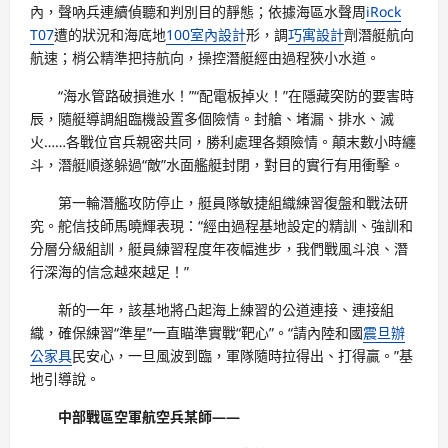
內，聲吶兵連續偵聽和判別目的靜態；依據海區水聲周
iRock
T07
遭的狀況和海底地
100室內設計
形，調
巧寓設計
劑潛艇航向
航速；梢公精準把持航向，操控潛艇經由過程狹小水道。
“海水管路破損進水！”“配電板掉火！”在隱藏突防的要害時
辰，隨艇導調組臨機設置多個險情。封艙、堵漏、排水、滅
火……各戰位官兵親密共同，勝利處理各類險情。顛末數小時纏
斗，潛艇順遂躲過“敵”水面艦艇封閉，對目的實行有用衝擊。
第一輪潛艦攻防停止，艇員隊敏捷組織練習復盤和戰法研
究。舵信技師馬曉輝表現：“經由過程基地設定的精訓、強訓和
分層分級組訓，艇員練習程度年夜幅進步，我們戰風斗浪、潛
行深海的信念越來越足！”
新的一年，該基地將凸起海上練習的公道連接、連接組
織，確保練習“準星”一直瞄準實戰“靶心”。“請內陸和國
震旦辦
公家具
民安心，一旦風波到臨，軍隊隨時拉得出、打得贏。”基
地引導說。
中部戰區空軍航空兵某師——