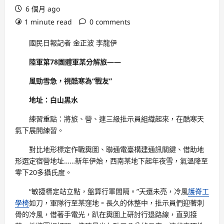
6 個月 ago
1 minute read
0 comments
國民日報記者 金正波 李龍伊
陸軍第78團體軍某分解旅——
風勁雪急，視酷寒為“戰友”
地址：白山黑水
練習重點：將旅、營、連三級批示員組織起來，在酷寒天
氣下展開練習。
對比地形標定作戰輿圖、聯通電臺構建通訊關鍵、借助地
形選定宿營地址……新年伊始，西南某地下起年夜雪，氣溫降至
零下20多攝氏度。
“敏捷標定站立點，盤算行軍間隔。”天還未亮，冷風
護脊工
學椅
如刀，軍隊行至某窪地。長久的休整中，批示員們迎著刺
骨的冷風，借著手電光，趴在輿圖上研討行退路線，直到接