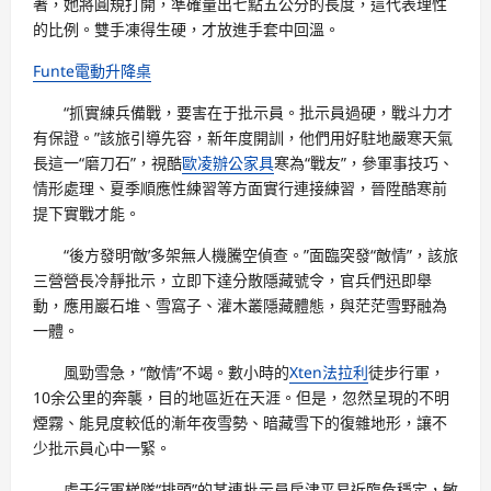
著，她將圓規打開，準確量出七點五公分的長度，這代表理性
的比例。雙手凍得生硬，才放進手套中回溫。
Funte電動升降桌
“抓實練兵備戰，要害在于批示員。批示員過硬，戰斗力才
有保證。”該旅引導先容，新年度開訓，他們用好駐地嚴寒天氣
長這一“磨刀石”，視酷
歐凌辦公家具
寒為“戰友”，參軍事技巧、
情形處理、夏季順應性練習等方面實行連接練習，晉陞酷寒前
提下實戰才能。
“後方發明‘敵’多架無人機騰空偵查。”面臨突發“敵情”，該旅
三營營長冷靜批示，立即下達分散隱藏號令，官兵們迅即舉
動，應用巖石堆、雪窩子、灌木叢隱藏體態，與茫茫雪野融為
一體。
風勁雪急，“敵情”不竭。數小時的
Xten法拉利
徒步行軍，
10余公里的奔襲，目的地區近在天涯。但是，忽然呈現的不明
煙霧、能見度較低的漸年夜雪勢、暗藏雪下的復雜地形，讓不
少批示員心中一緊。
處于行軍梯隊“排頭”的某連批示員房津平易近臨危穩定，敏