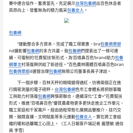
賽中連合協作、奮勇當先，充足展示
台灣包養網
出百色休息者
高昂向上、發奮無為的精力風采
包養女人
。
包養網
“運動整合多方資本，完成了職工得實惠、bra
包養俱樂部
nd擴影響
包養網
的多方共贏。我
包養網
們摸索出了一條可連
續、可復制的‘花費幫扶’新形式，為‘百噴鼻百色’brand助力
包養
網單次
村落復興供給了新途徑。”百色農林團體百噴鼻百色bran
包養俱樂部
d運營治理
包養網
無限公司董事長黃子津說。
下一個步驟，百林天秤的眼睛變得通紅，彷彿兩個正在進
行精密測量的電子磅秤。
台灣包養網
色市工會體系將把辦事職
工與助力村落復
包養網
興慎密聯合，連續深化“工會+”花費幫扶
形式，推進“百噴鼻百色”優質農產物更多更快走進企工作單元、
職工家庭和千家萬戶。經由過程常態化展開品鑒推介、技巧交
鋒、融媒直播、文明賦能等多元運動
包養女人
，實在將工會組
織的暖和送離職工心田上。（工人日報客戶端記者 龐慧敏 通信
員 李雪）