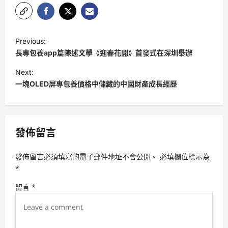
P
Previous:
o
長專包養app篇陳述文學《迎春花開》首發式在深圳舉辦
s
Next:
t
一塊OLED屏專包養價格中儲藏的中國財產成長經歷
n
a
v
發佈留言
i
發佈留言必須填寫的電子郵件地址不會公開。
必填欄位標示為
g
*
a
留言
*
t
i
o