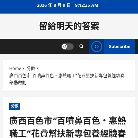
Skip
2026 年 8 月 9 日
9:12:36 AM
to
content
留給明天的答案
Subscribe
Home
分數
廣西百色市“百噴鼻百色・惠熱職工”花費幫扶新專包養經驗春
舉動啟動
分數
廣西百色市“百噴鼻百色・惠熱
職工”花費幫扶新專包養經驗春