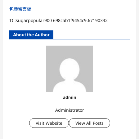
包養留言板
TC:sugarpopular900 698cab1f9454c9.67190332
About the Author
admin
Administrator
Visit Website
View All Posts