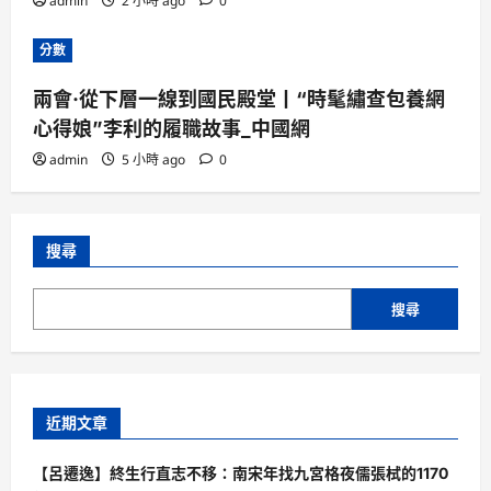
admin
2 小時 ago
0
分數
兩會·從下層一線到國民殿堂丨“時髦繡查包養網
心得娘”李利的履職故事_中國網
admin
5 小時 ago
0
搜尋
搜尋
近期文章
【呂遷逸】終生行直志不移：南宋年找九宮格夜儒張栻的1170