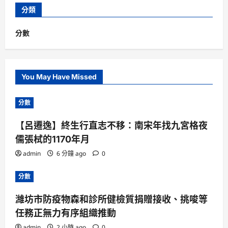
分類
分數
You May Have Missed
分數
【呂遷逸】終生行直志不移：南宋年找九宮格夜
儒張栻的1170年月
admin
6 分鐘 ago
0
分數
濰坊市防疫物森和診所健檢質捐贈接收、挑唆等
任務正無力有序組織推動
admin
2 小時 ago
0