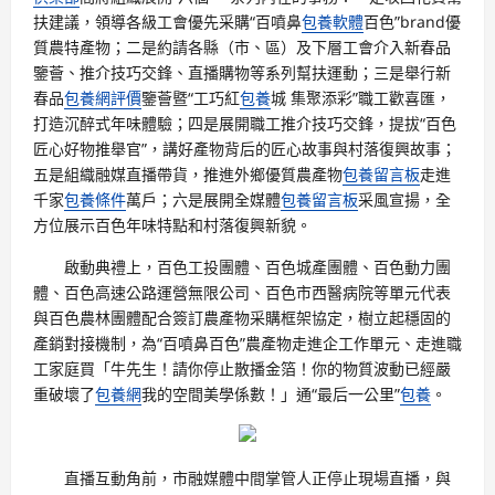
扶建議，領導各級工會優先采購“百噴鼻
包養軟體
百色”brand優
質農特產物；二是約請各縣（市、區）及下層工會介入新春品
鑒薈、推介技巧交鋒、直播購物等系列幫扶運動；三是舉行新
春品
包養網評價
鑒薈暨“工巧紅
包養
城 集聚添彩”職工歡喜匯，
打造沉醉式年味體驗；四是展開職工推介技巧交鋒，提拔“百色
匠心好物推舉官”，講好產物背后的匠心故事與村落復興故事；
五是組織融媒直播帶貨，推進外鄉優質農產物
包養留言板
走進
千家
包養條件
萬戶；六是展開全媒體
包養留言板
采風宣揚，全
方位展示百色年味特點和村落復興新貌。
啟動典禮上，百色工投團體、百色城產團體、百色動力團
體、百色高速公路運營無限公司、百色市西醫病院等單元代表
與百色農林團體配合簽訂農產物采購框架協定，樹立起穩固的
產銷對接機制，為“百噴鼻百色”農產物走進企工作單元、走進職
工家庭買「牛先生！請你停止散播金箔！你的物質波動已經嚴
重破壞了
包養網
我的空間美學係數！」通“最后一公里”
包養
。
直播互動角前，市融媒體中間掌管人正停止現場直播，與