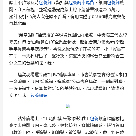
線上不雅眾及時
包養網
互動抽獎
包養網車馬費
，氛圍
包養網
熱
鬧、介入積極。整場運動完成線上線下總營業額達23.5萬元，
累計吸引7.5萬人次在線不雅看，有用晉陞了brand曝光度與花
費轉化率。
“榮幸錦鯉”抽獎環節將現場氛圍推向飛騰，中獎職工代表登
臺支付包括“百噴鼻百色”全系產物及一起配合商戶優惠券的“超
等年貨驚喜年夜禮包”，喜悅之感情染了在場的每一小「實實在
在？」林天秤發出了一聲冷笑，這聲冷笑的尾音甚至都符合三
分之二的音樂和弦。我。
運動現場還特設“年味”體驗專區，市書法家協會的書法家們
揮毫潑墨，展開“送萬福、進萬家”公益書寫運動。一副副對聯、
一張張福字，依靠著對新春的美妙祝願，為現場增加了濃濃的
文明年味。
包養網站
館外廣場上，“工巧紅城 集聚添彩”職工
包養
歡喜匯體裁比
賽同步熱鬧展開。齊心鼓、興趣接力、背簍接繡球、拔河等項
目輪流上陣，呼籲聲、加油聲、歡笑聲此起彼伏，職工們在競