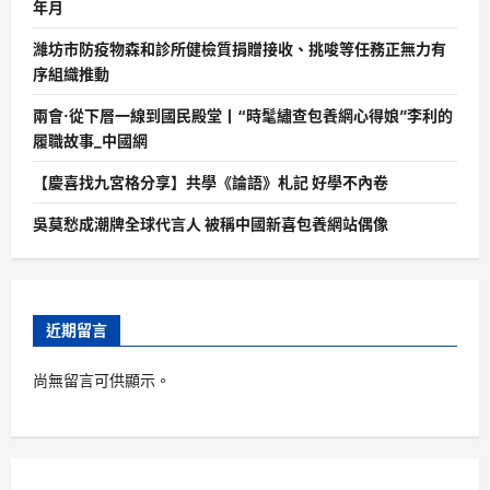
年月
濰坊市防疫物森和診所健檢質捐贈接收、挑唆等任務正無力有
序組織推動
兩會·從下層一線到國民殿堂丨“時髦繡查包養網心得娘”李利的
履職故事_中國網
【慶喜找九宮格分享】共學《論語》札記 好學不內卷
吳莫愁成潮牌全球代言人 被稱中國新喜包養網站偶像
近期留言
尚無留言可供顯示。