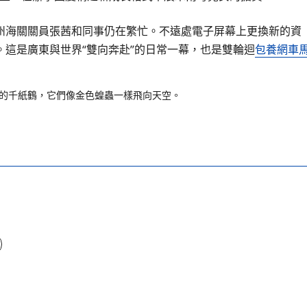
海關關員張茜和同事仍在繁忙。不遠處電子屏幕上更換新的資
這是廣東與世界“雙向奔赴”的日常一幕，也是雙輪迴
包養網車
的千紙鶴，它們像金色蝗蟲一樣飛向天空。