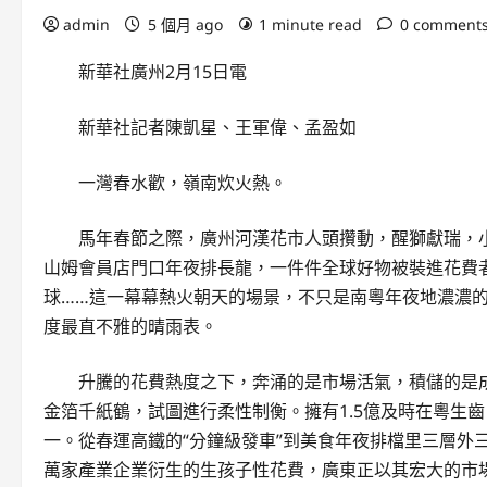
admin
5 個月 ago
1 minute read
0 comment
新華社廣州2月15日電
新華社記者陳凱星、王軍偉、孟盈如
一灣春水歡，嶺南炊火熱。
馬年春節之際，廣州河漢花市人頭攢動，醒獅獻瑞，小鵬匯
山姆會員店門口年夜排長龍，一件件全球好物被裝進花費
球……這一幕幕熱火朝天的場景，不只是南粵年夜地濃濃
度最直不雅的晴雨表。
升騰的花費熱度之下，奔涌的是市場活氣，積儲的是成
金箔千紙鶴，試圖進行柔性制衡。擁有1.5億及時在粵生齒
一。從春運高鐵的“分鐘級發車”到美食年夜排檔里三層外三
萬家產業企業衍生的生孩子性花費，廣東正以其宏大的市場