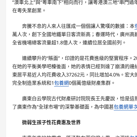
“澳車北上”與“粵車南下”相向而行，讓粵港澳三地“串門過
在粵失業創業。
奔騰不息的人來人往匯成一個個讓人驚嘆的數據：本
萬人次，創下全國地鐵單日客流新高；春運時代，廣州高鐵
全省機場總客流量超1.8億人次，連續位居全國前列。
連續攀升的“賬面”，印證的是花費進級的堅實程序。20
在她的平衡美學吧檯後面，她的表情已經到達了崩潰的邊緣。
東居平易近人均花費收入37262元，同比增加4.0%。宏
完全制造業系統和1
包養網
0個萬億級財產集群。
廣東白云學院古代財產研討院院長王先慶說，恰是這熱
了廣東作為“全球市場”的深摯基礎面，為中國甚
包養網單
微弱生孩子性花費惠及世界