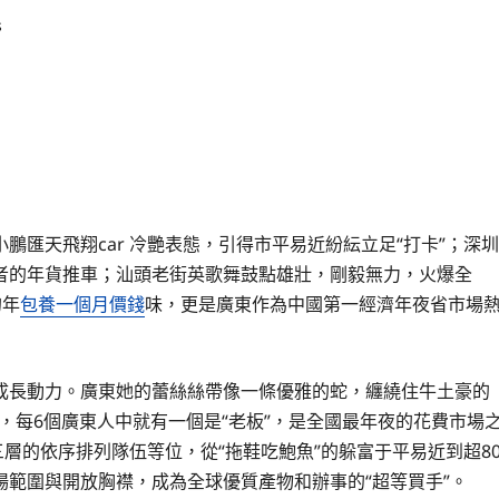
s
天飛翔car 冷艷表態，引得市平易近紛紜立足“打卡”；深圳
者的年貨推車；汕頭老街英歌舞鼓點雄壯，剛毅無力，火爆全
的年
包養一個月價錢
味，更是廣東作為中國第一經濟年夜省市場
長動力。廣東她的蕾絲絲帶像一條優雅的蛇，纏繞住牛土豪的
，每6個廣東人中就有一個是“老板”，是全國最年夜的花費市場
層的依序排列隊伍等位，從“拖鞋吃鮑魚”的躲富于平易近到超8
範圍與開放胸襟，成為全球優質產物和辦事的“超等買手”。