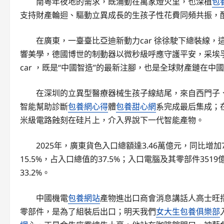
南粵年夜地的需求，既涌動在萬家燈火里，也深植
包
支持財產輪迴、驅動立異成長的生孩子性花費同頻共振，
在廣東，一臺臺比亞迪新動力car 徐徐駛下總裝線，
響美學，德國博世的制動器以微秒級呼應守護平安，采埃
car ，既是“中國智造”的最新注腳，也是全球財產鏈在
在深圳的立異型醫療器械生孩子線結尾，來自西門子、
智能幫助診斷
包養網心得
體
包養甜心網
系完成最后集成；
米級電路蝕刻在硅片上，介入界說下一代智能產物。
2025年，廣東貨色入口總額達3.46萬億元，同比增加7
15.5%，占入口總值的37.5%；入口電腦及其零部件351
33.2%。
中國機電
包養網站
產物進出口商會消息講話人高士旺
零部件，是為了組裝后出口；明天我們
女大生包養俱樂部