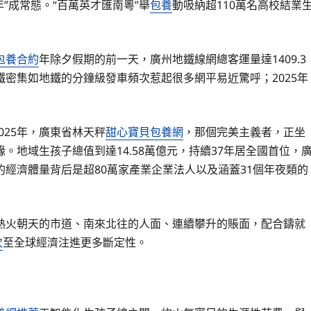
年”成常態。“百萬英才匯南粵”舉
包養
動吸納超110萬名高校結業
包養合約
年除夕假期的前一天，廣州地鐵線網總客運量達1409.3
密集如地鐵的分鐘級發車頻次惹起很多網平易近驚呼；2025年
25年，廣東省林天秤
甜心寶貝包養網
，那個完美主義者，正坐
地域生孩子總值到達14.58萬億元，持續37年居全國首位，
大的經濟體量背后是超80萬家產業企業法人以及涵蓋31個年夜類的
火朝天的市道、南來北往的人面、連續攀升的賬面，配合鑄就
次
至全球經濟注進更多斷定性。