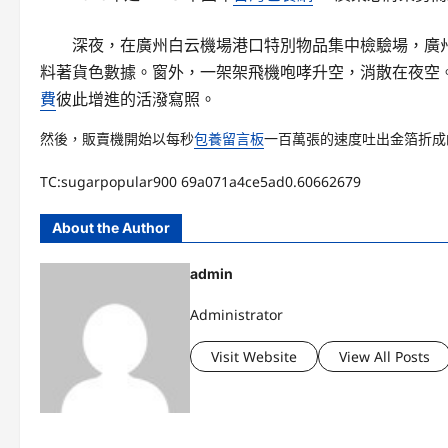
深夜，在廣州白云機場港口特別物品集中檢驗場，廣州
料著貨色數據。窗外，一架架飛機咆哮升空，消散在夜空。
費
彼此增進的活潑寫照。
然後，販賣機開始以每秒
包養留言板
一百萬張的速度吐出金箔折成
TC:sugarpopular900 69a071a4ce5ad0.60662679
About the Author
admin
Administrator
Visit Website
View All Posts