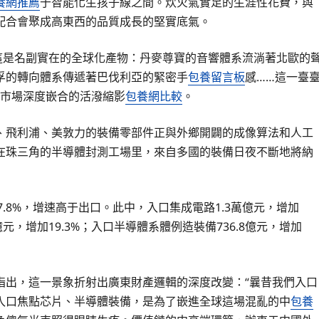
養網推薦
于智能化生孩子線之間。炊火氣實足的生涯性花費，與
配合會聚成高東西的品質成長的堅實底氣。
這是名副實在的全球化產物：丹麥尊寶的音響體系流淌著北歐的
孚的轉向體系傳遞著巴伐利亞的緊密手
包養留言板
感……這一臺
中國市場深度嵌合的活潑縮影
包養網比較
。
飛利浦、美敦力的裝備零部件正與外鄉開闢的成像算法和人工
在珠三角的半導體封測工場里，來自多國的裝備日夜不斷地將納
.8%，增速高于出口。此中，入口集成電路1.3萬億元，增加
9億元，增加19.3%；入口半導體系體例造裝備736.8億元，增加
指出，這一景象折射出廣東財產邏輯的深度改變：“曩昔我們入口
入口焦點芯片、半導體裝備，是為了嵌進全球這場混亂的中
包養