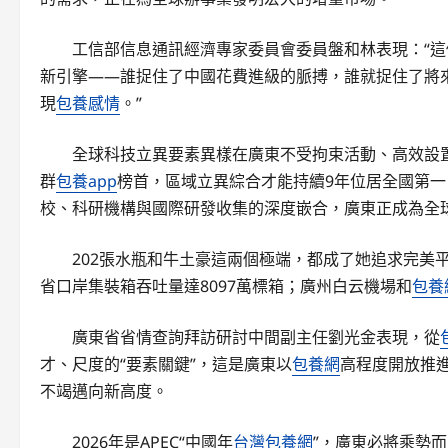
工信部信息通訊經濟專家委員會委員盤和林表現：“這
新引擎——誰捉住了中國花費進級的脈搏，誰就捉住了將
現
包養感情
。”
全球科技立異要素異樣在廣東不受拘束活動、高效設置裝
群
包養app
榜首，區域立異綜合才能持續9年位居全國第
校、科研機構與國際研發收集的深度嵌合，廣東正成為全
202張水瓶和牛土豪這兩個極端，都成了她追求完美平
省口岸集裝箱吞吐量達8097萬標箱；廣州白云機場和
包養
廣東省省情查詢拜訪研討中間副主任劉光金表現，從
才、尺度的“要素關鍵”，這是廣東以
包養網
高程度開放推
不竭邁向新高度。
2026年是APEC“中國年
台灣包養網
”，廣東必將乘勢