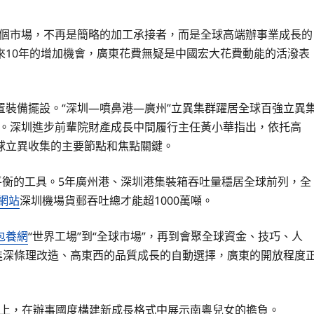
個市場，不再是簡略的加工承接者，而是全球高端辦事業成長的
來10年的增加機會，廣東花費無疑是中國宏大花費動能的活潑表
備擺設。“深圳—噴鼻港—廣州”立異集群躍居全球百強立異
一。深圳進步前輩院財產成長中間履行主任黃小華指出，依托高
球立異收集的主要節點和焦點關鍵。
衡的工具。5年廣州港、深圳港集裝箱吞吐量穩居全球前列，全
網站
深圳機場貨郵吞吐總才能超1000萬噸。
包養網
“世界工場”到“全球市場”，再到會聚全球資金、技巧、人
進深條理改造、高東西的品質成長的自動選擇，廣東的開放程度
而上，在辦事國度構建新成長格式中展示南粵兒女的擔負。