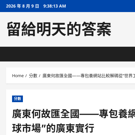
Skip
2026 年 8 月 9 日
9:38:14 AM
to
content
留給明天的答案
Home
分數
廣東何故匯全國——專包養網站比較解碼從“世界工
分數
廣東何故匯全國——專包養網
球市場”的廣東實行