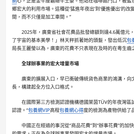
網
心，正是金牛座霸總牛土豪。他站在咖啡館門口，被藍
鄉宏大的利用市場。這種從‘猛進年夜出’到‘優進優出’的
間，而不只僅是加工車間。”
2025年，廣東省社會花費品批發總額到達4.6萬億元
了宇宙的基本美學！」林天秤抓著她的頭髮，發出低沉
包
局長王麗瑩以為，廣東的花費不只表現在及時的在粵生齒
全球辦事業的宏大增量市場
廣東的擴展入口，早已衝破傳統貨色商業的鴻溝，向文
長，構建起全方位入口格式。
在國際第三方檢測認證機構德國萊茵TÜV的年夜灣區試
認證。“
包養網VIP
高程
包養網心得
度的檢測為產物供給了
中國正在經過的事況從“商品花費”到“辦事花費”的加快
的需求，正在為全球辦事業發明宏大的增量市場。