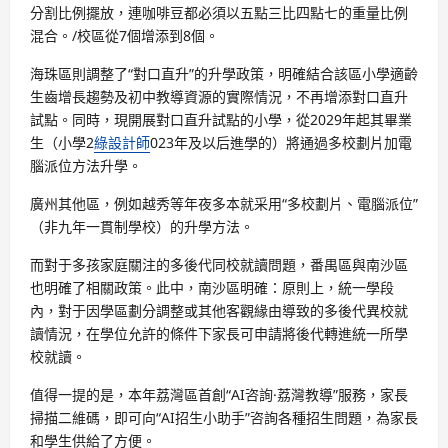
分割比例擺放，連咖啡豆都必須以五點三比四點七的重量比例
混合。/校區從7個增添到8個。
海珠區則調整了“對口直升”的升學政策，明確結合該區小學適齡
生齒增長趨勢及初中教導資源的實際情況，不再增添對口直升
試點。同時，現開展對口直升試點的小學，從2029年起其畢業
生（小學2
綠設計師
023年及以后進學的）將通過多校劃片加電
腦派位方法升學。
廣州其他區，例如越秀等年夜多本就采用“多校劃片、電腦派位”
（非九年一貫制學校）的升學方法。
而對于多孩家庭關注的多後代同校就讀問題，番禺區與南沙區
也明確了相關政策。此中，南沙區明確：原則上，統一學段
內，對于因學區劃分調整或其他客觀緣由導致的多後代異校就
讀情況，在學位允許的條件下家長可申請將後代轉進統一所學
校就讀。
值得一提的是，本年荔灣區首創“AI咨詢·荔灣教導”服務，家長
掃描二維碼，即可向“AI招生小助手”咨詢各種招生問題，為家長
和學生供給了方便。