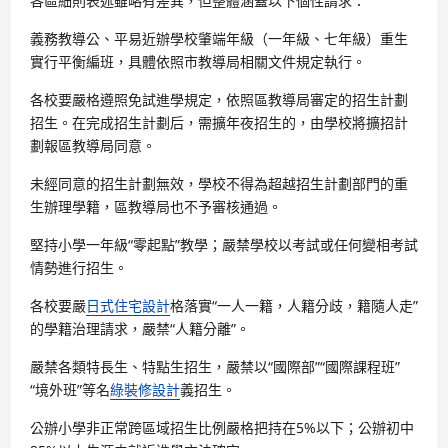
各區細則表述雖略有差異，但整體涵蓋以下個性請求：
義務教導公、平易近辦學校肇端年級（一年級、七年級）重生
實行平衡編班，具體依照市教導局相關文件規定執行。
各校要嚴格遵照免試進學規定，依照區教導局審定的招生計劃
招生。在完成招生計劃后，需擴年夜招生的，由學校將擴招計
劃報區教導局同意。
未經同意的招生計劃無效，學校不得為超越招生計劃部門的重
生辦理學籍，區教導局也不予審核通過。
堅持小學一年級“零起點”教學；嚴禁學校以考試或任何變相考試
情勢進行招生。
各校要嚴
日式住宅設計
格落實“一人一籍，人籍分歧，籍隨人走”
的學籍治理請求，嚴禁“人籍分離”。
嚴禁各類特長生、特點生招生，嚴禁以“國際部”“國際課程班”
“境外班”等名
綠裝修設計
義招生。
公辦小學非正常跨區域招生比例嚴格把持在5%以下；公辦初中