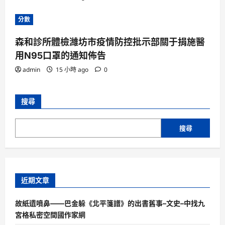
分數
森和診所體檢濰坊市疫情防控批示部關于捐施醫
用N95口罩的通知佈告
admin
15 小時 ago
0
搜尋
搜尋
近期文章
故紙遺噴鼻——巴金躲《北平箋譜》的出書舊事–文史–中找九
宮格私密空間國作家網