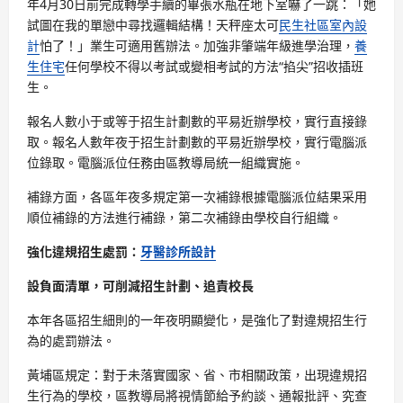
年4月30日前完成轉學手續的畢張水瓶在地下室嚇了一跳：「她
試圖在我的單戀中尋找邏輯結構！天秤座太可
民生社區室內設
計
怕了！」業生可適用舊辦法。加強非肇端年級進學治理，
養
生住宅
任何學校不得以考試或變相考試的方法“掐尖”招收插班
生。
報名人數小于或等于招生計劃數的平易近辦學校，實行直接錄
取。報名人數年夜于招生計劃數的平易近辦學校，實行電腦派
位錄取。電腦派位任務由區教導局統一組織實施。
補錄方面，各區年夜多規定第一次補錄根據電腦派位結果采用
順位補錄的方法進行補錄，第二次補錄由學校自行組織。
強化違規招生處罰：
牙醫診所設計
設負面清單，可削減招生計劃、追責校長
本年各區招生細則的一年夜明顯變化，是強化了對違規招生行
為的處罰辦法。
黃埔區規定：對于未落實國家、省、市相關政策，出現違規招
生行為的學校，區教導局將視情節給予約談、通報批評、究查