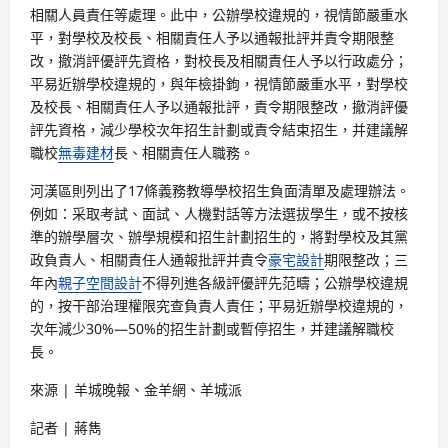
相關人員責任等處理。此中，公辦學校違規的，視情節嚴重水
平，對學校及校長、相關責任人予以通報批評并責令期限整
改，撤消評優評先資格，對校長及相關責任人予以行政處分；
平易近辦學校違規的，與年檢掛鉤，視情節嚴重水平，對學校
及校長、相關責任人予以通報批評，責令期限整改，撤消評優
評先資格，減少學校次年招生計劃或責令結束招生，并建議解
職校
無毒建材
長、相關責任人職務。
河漢區則列出了17條義務教導學校招生負面清單及處理辦法。
例如：采取考試、面試、人機對話等方法選拔學生，或不按核
準的辦學層次、辦學規模和招生計劃招生的，將對學校及其黨
政負責人、相關責任人通報批評并責令
豪宅設計
期限整改；三
年內
親子空間設計
不得列進各級評優評先范疇；公辦學校違規
的，按干部治理權限究查負責人責任；平易近辦學校違規的，
次年減少30%—50%的招生計劃或暫停招生，并建議解職校
長。
來源 | 羊城晚報、金羊網、羊城派
記者 | 蔣雋