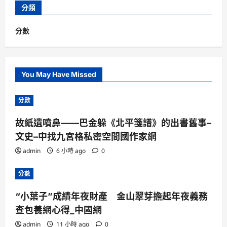
分類
分數
You May Have Missed
分數
故紙遺噴鼻——巴金躲《北平箋譜》的出書舊事–
文史–中找九宮格私密空間國作家網
admin
6 小時 ago
0
分數
“小葉子”成績年夜財產 金山翠芽擔起年夜義務
查包養網心得_中國網
admin
11 小時 ago
0