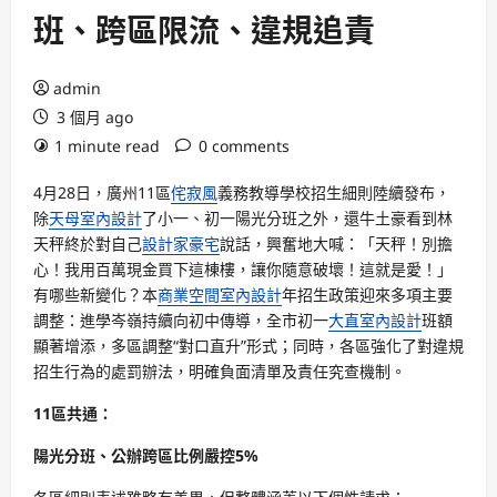
班、跨區限流、違規追責
admin
3 個月 ago
1 minute read
0 comments
4月28日，廣州11區
侘寂風
義務教導學校招生細則陸續發布，
除
天母室內設計
了小一、初一陽光分班之外，還牛土豪看到林
天秤終於對自己
設計家豪宅
說話，興奮地大喊：「天秤！別擔
心！我用百萬現金買下這棟樓，讓你隨意破壞！這就是愛！」
有哪些新變化？本
商業空間室內設計
年招生政策迎來多項主要
調整：進學岑嶺持續向初中傳導，全市初一
大直室內設計
班額
顯著增添，多區調整“對口直升”形式；同時，各區強化了對違規
招生行為的處罰辦法，明確負面清單及責任究查機制。
11區共通：
陽光分班、公辦跨區比例嚴控5%