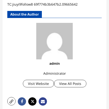
TC:jiuyi9follow8 69f774b3b647b2.09665642
About the Author
admin
Administrator
Visit Website
View All Posts