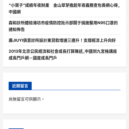
“小葉子”成績年夜財產 金山翠芽擔起年夜義務查包養網心得_
中國網
森和診所體檢濰坊市疫情防控批示部關于捐施醫用N95口罩的
通知佈告
廣JIUYI俱意診所設計東貸款增速三連升！支撐經濟上升向好
2013年北京公民經濟和社會成長打算陳述_中國到九宮格講座
成長門戶網－國度成長門戶
近期留言
尚無留言可供顯示。