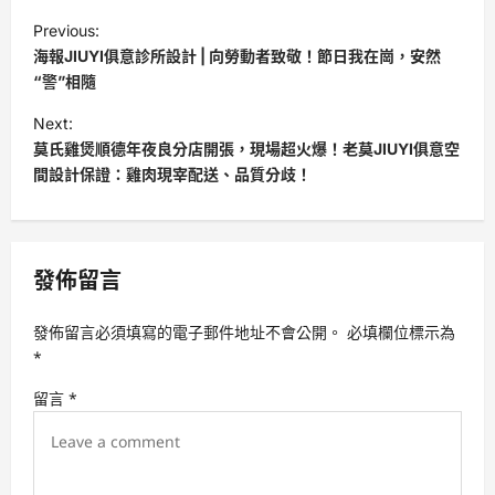
P
Previous:
o
海報JIUYI俱意診所設計 | 向勞動者致敬！節日我在崗，安然
s
“警”相隨
t
Next:
莫氏雞煲順德年夜良分店開張，現場超火爆！老莫JIUYI俱意空
n
間設計保證：雞肉現宰配送、品質分歧！
a
v
i
發佈留言
g
a
發佈留言必須填寫的電子郵件地址不會公開。
必填欄位標示為
t
*
i
留言
*
o
n