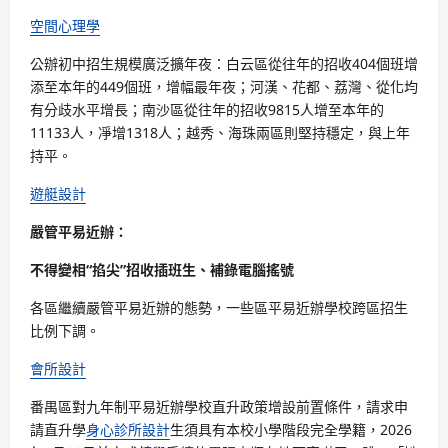
空間心理學
公辦初中招生規模廣泛擴年夜：白云區從往年的招收404個班增
添至本年的449個班，增幅最年夜；河漢、花都、荔灣、從化均
有分歧水平增長；南沙區從往年的招收9815人增至本年的
11133人，凈增1318人；越秀、海珠兩區則堅持穩定，與上年
持平。
遊艇設計
嚴管平易近辦：
不得變相“掐尖”招收插班生、補錄電腦搖號
各區繼續嚴管平易近辦的態勢，一些區平易近辦學校跨區招生
比例下調。
會所設計
番禺區對九年制平易近辦學校直升政策增設前置條件，請求申
請直升學
身心診所設計
生須具有本校小學階段完全學籍，2026