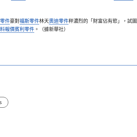
ey零件
豪對
福斯零件
林天
奧迪零件
秤濃烈的「財富佔有慾」，試圖
料報價
賓利零件
。（據新華社）
s