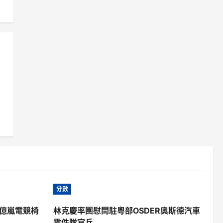
分數
 億嵐電競椅
林克慶率團慰問駐粵部OSDER奧斯德汽車
零件隊官兵