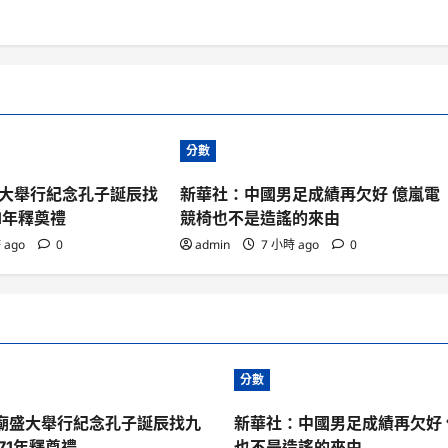
分數
大舉行紀念孔子誕辰找
新華社：中國男足成績再欠好 億嵐電
1年釋奠禮
競椅也不是造謠的來由
 ago
0
admin
7 小時 ago
0
分數
廟盛大舉行紀念孔子誕辰找九
新華社：中國男足成績再欠好
71年釋奠禮
也不是造謠的來由