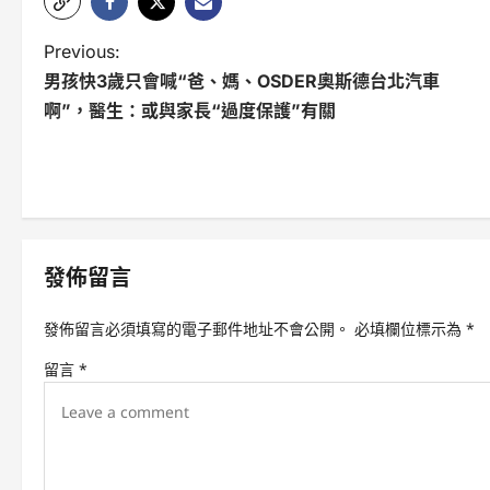
P
Previous:
男孩快3歲只會喊“爸、媽、OSDER奧斯德台北汽車
o
啊”，醫生：或與家長“過度保護”有關
s
t
n
a
發佈留言
v
i
發佈留言必須填寫的電子郵件地址不會公開。
必填欄位標示為
*
g
留言
*
a
t
i