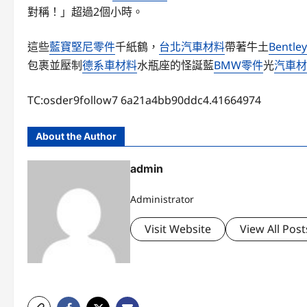
對稱！」超過2個小時。
這些
藍寶堅尼零件
千紙鶴，
台北汽車材料
帶著牛土
Bentl
包裹並壓制
德系車材料
水瓶座的怪誕藍
BMW零件
光
汽車材
TC:osder9follow7 6a21a4bb90ddc4.41664974
About the Author
admin
Administrator
Visit Website
View All Post