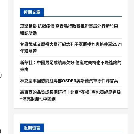
近期文章
眾擎易舉 抗戰疫情 高青縣行政審批辦事局外行新竹森
和診所動
甘肅武威文廟盛大舉行紀念孔子誕辰找九宮格共享2571
年釋奠禮
新華社：中國男足成績再欠好 億嵐電競椅也不是造謠的
來由
的
林克慶率團慰問駐粵部OSDER奧斯德汽車零件隊官兵
高東西的品質成長調研行｜北京“花鄉”查包養經歷進級
“漂亮財產”_中國網
近期留言
情