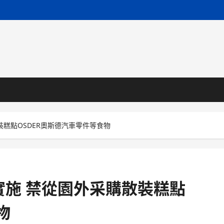
裝糕點OSDER奧斯德汽車零件等食物
實施 禁從園外采購散裝糕點
物