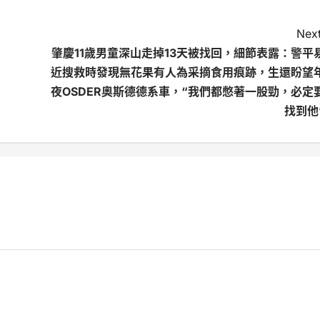
Next
肇慶11歲男童深山走掉13天被找回，細節表露：警平
近搜救時發現無花果有人為采摘食用痕跡，生還盼望
夜OSDER奧斯德德系車，“我們都憋著一股勁，必定
找到他