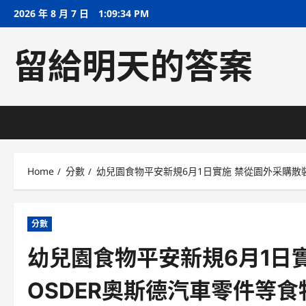
Skip
2026 年 8 月 7 日
1:09:35 PM
to
content
留給明天的答案
Home
分數
幼兒園食物平安新規6月1日實施 禁從園外采購散
分數
幼兒園食物平安新規6月1日
OSDER奧斯德汽車零件等食