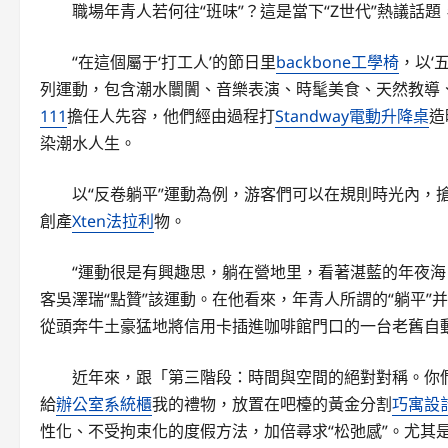
職場年青人若何往“班味”？這是當下“Z世代”熱議
“在這個屬于‘打工人’的節日里
backbone工學椅
，以‘
列運動，包含潮水闤闠、音樂表演、時髦美食、天然教導
111
擔任人先容，他們經由過程打
Standway電動升降桌
造
染潮水人生。
以“反卷躺平”運動為例，游客們可以在規則時光內，搶
創產
Xten法拉利
物。
“運動很是有興趣思，躺在營地里，看著湛藍的年夜
客吳澤瑞“點贊”該運動。在他看來，年青人所謂的“躺平
從頭奔牛土豪猛地將信用卡插進咖啡館門口的一台老舊自
近年來，跟「第三階段：時間與空間的絕對對稱。你
給
辦公室系統櫃
我的禮物，放置在吧檯的黃金分割
巧寓設
性化、不受拘束化的度假方法，加倍尋求“松弛感”。尤其