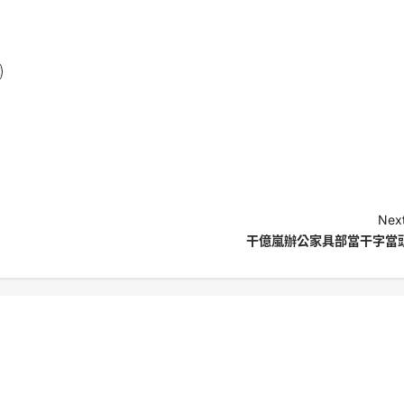
Next
干億嵐辦公家具部當干字當