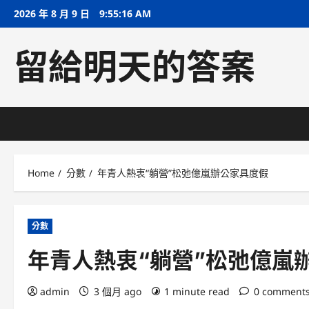
Skip
2026 年 8 月 9 日
9:55:17 AM
to
content
留給明天的答案
Home
分數
年青人熱衷“躺營”松弛億嵐辦公家具度假
分數
年青人熱衷“躺營”松弛億嵐
admin
3 個月 ago
1 minute read
0 comment