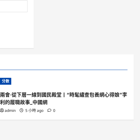
分數
兩會·從下層一線到國民殿堂丨“時髦繡查包養網心得娘”李
利的履職故事_中國網
admin
5 小時 ago
0