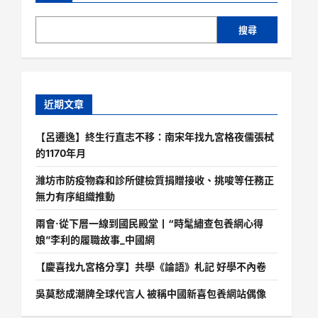
搜尋
近期文章
【呂遷逸】終生行直志不移：南宋年找九宮格夜儒張栻
的1170年月
濰坊市防疫物森和診所健檢質捐贈接收、挑唆等任務正
無力有序組織推動
兩會·從下層一線到國民殿堂丨“時髦繡查包養網心得
娘”李利的履職故事_中國網
【慶喜找九宮格分享】共學《論語》札記 好學不內卷
吳莫愁成潮牌全球代言人 被稱中國新喜包養網站偶像