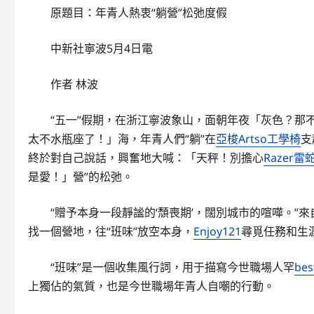
原題目：年青人熱衷“躺營”松弛度假
中新社寧波5月4日電
作者 林波
“五一”假期，在浙江寧波象山，面朝年夜「灰色？那
太不水瓶座了！」海，年青人們“躺”在
亞梭Artso工學椅
支
終於對自己說話，興奮地大喊：「天秤！別擔心
Razer
是愛！」營”的松弛。
“贈予本身一段靜謐的‘頹喪期’，闊別城市的喧嘩。”來
找一個營地，往“班味”放空本身，
Enjoy121
尋覓任務和生
“班味”是一個收集風行詞，用于描寫今世職場人罕
be
上獨佔的氣質，也是今世職場年青人自嘲的行動。