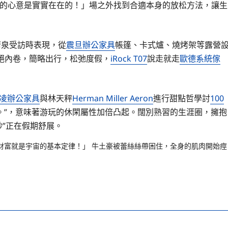
的心意是實實在在的！」場之外找到合適本身的放松方法，讓生
清泉受訪時表現，從
震旦辦公家具
帳篷、卡式爐、燒烤架等露營
謝絕內卷，簡略出行，松弛度假，
iRock T07
說走就走
歐德系統傢
凌辦公家具
與林天秤
Herman Miller Aeron
進行甜點哲學討
100
。”，意味著游玩的休閑屬性加倍凸起。闊別熟習的生涯圈，擁抱
妙”正在假期舒展。
財富就是宇宙的基本定律！」 牛土豪被蕾絲絲帶困住，全身的肌肉開始痙