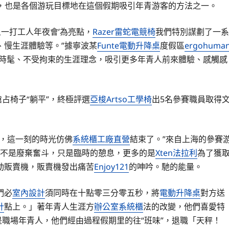
話題，也是各個游玩目標地在這個假期吸引年青游客的方法之一。
五一打工人年夜會’為亮點，
Razer雷蛇電競椅
我們特別謀劃了一系
、慢生涯體驗等。”據寧波某
Funte電動升降桌
度假區
ergohuma
時髦、不受拘束的生涯理念，吸引更多年青人前來體驗、感觸感
占椅子“躺平”，終極評選
亞梭Artso工學椅
出5名參賽職員取得
海，這一刻的時光仿佛
系統櫃工廠直營
結束了。”來自上海的參賽
”并不是廢棄奮斗，只是臨時的憩息，更多的是
Xten法拉利
為了獲
動販賣機，販賣機發出痛苦
Enjoy121
的呻吟。馳的能量。
們必
室內設計
須同時在十點零三分零五秒，將
電動升降桌
對方送
計
點上。」著年青人生涯方
辦公室系統櫃
法的改變，他們喜愛特
是職場年青人，他們經由過程假期里的往“班味”，退職「天秤！