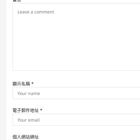
i
g
a
t
i
o
n
顯示名稱
*
電子郵件地址
*
個人網站網址