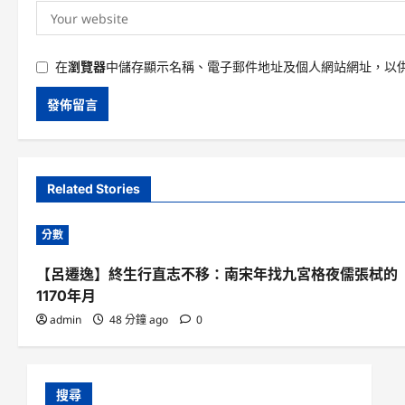
在
瀏覽器
中儲存顯示名稱、電子郵件地址及個人網站網址，以
Related Stories
分數
【呂遷逸】終生行直志不移：南宋年找九宮格夜儒張栻的
1170年月
admin
48 分鐘 ago
0
搜尋