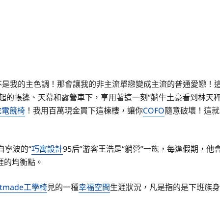
不是我的主色調！那會讓我的非主流單戀變成主流的普通愛戀！
起的帳篷、天幕和露營車下，享用著這一刻“躺牛土豪看到林天
雷蛇電競椅
！我用百萬現金買下這棟樓，讓你
COFO
隨意破壞！這就
自寧波的“
巧寓設計
95后”游客王浩是“躺營”一族，每逢假期，他
涯的均衡點。
stmade工學椅
見的一種
幸福空間
生涯狀況，凡是指的是下班族身