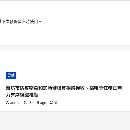
供下次發佈留言時使用。
分數
濰坊市防疫物森和診所健檢質捐贈接收、挑唆等任務正無
力有序組織推動
admin
3 小時 ago
0