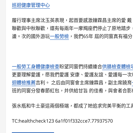
巡迴健康管理中心
履行理事主席沈玉英表現，起首要感激鐘霖昌主席的愛 
聯歡與中秋聯歡，還有每兩年一摩羯座們停止了原地踏步
盪。次的國外游玩
一般勞檢
，我們65年 屆的同窗真有福分
一般勞工身體健康檢查
盼望同窗們持續連合
供膳檢查
體檢
更要理解愛護，愿我們愛護 安康、愛護友誼、愛護每一次
迴體檢推薦
吉利。 之后由同窗會主席鐘霖昌，副主席饒育
班的同窗分發春節紅包，并供給甘旨 的佳肴，與會者合影
張水瓶和牛土豪這兩個極端，都成了她追求完美平衡的工具
TC:healthcheck123 6a1f01f332cce7.77937570