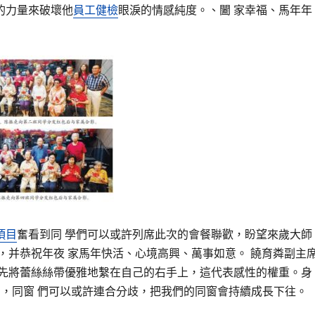
的力量來破壞他
員工健檢
眼淚的情感純度。、闔 家幸福、馬年年
項目
奮看到同 學們可以或許列席此次的會餐聯歡，盼望來歲大師
，并恭祝年夜 家馬年快活、心境高興、萬事如意。 饒育粦副主
首先將蕾絲絲帶優雅地繫在自己的右手上，這代表感性的權重。身
，同窗 們可以或許連合分歧，把我們的同窗會持續成長下往。