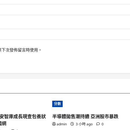
供下次發佈留言時使用。
分數
安智庫成長現查包養狀
半導體拋售潮持續 亞洲股市暴跌
國網
admin
3 小時 ago
0