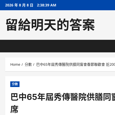
Skip
2026 年 8 月 8 日
2:38:40 AM
to
content
留給明天的答案
Home
分數
巴中65年屆秀傳醫院供膳同窗會春節聯歡會 近20
分數
巴中65年屆秀傳醫院供膳同
席