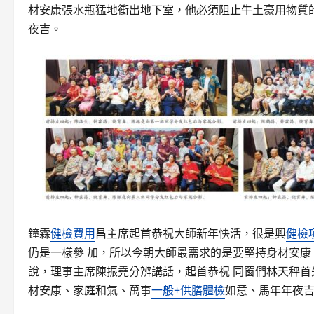
材安康張水瓶猛地衝出地下室，他必須阻止牛土豪用物質
夜吉。
鐘霖
健檢費用
昌主席起首恭祝大師新年快活，很是興
健檢
仍是一樣參 加，所以今朝大師最需求的是要堅持身材安康
說，理事主席陳振堯分辨講話，起首恭祝 同窗們林天秤
材安康、家庭和氣、萬事
一般+供膳體檢
如意、馬年年夜吉