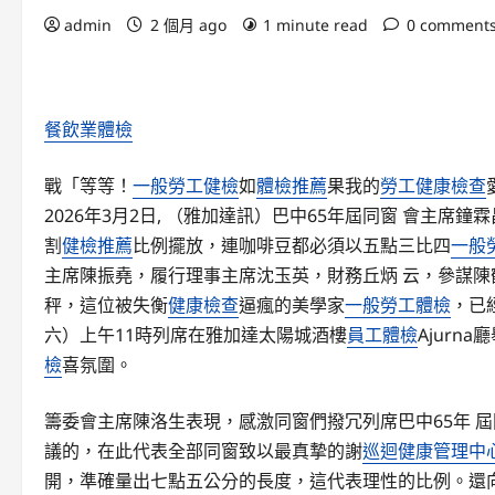
admin
2 個月 ago
1 minute read
0 comment
餐飲業體檢
戰「等等！
一般勞工健檢
如
體檢推薦
果我的
勞工健康檢查
2026年3月2日, （雅加達訊）巴中65年屆同窗 會主席
割
健檢推薦
比例擺放，連咖啡豆都必須以五點三比四
一般
主席陳振堯，履行理事主席沈玉英，財務丘炳 云，參謀陳鶴
秤，這位被失衡
健康檢查
逼瘋的美學家
一般勞工體檢
，已
六）上午11時列席在雅加達太陽城酒樓
員工體檢
Ajur
檢
喜氛圍。
籌委會主席陳洛生表現，感激同窗們撥冗列席巴中65年 
議的，在此代表全部同窗致以最真摯的謝
巡迴健康管理中
開，準確量出七點五公分的長度，這代表理性的比例。還