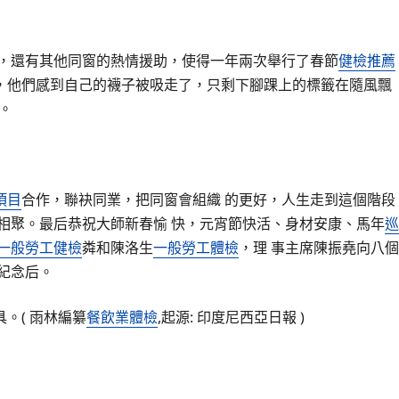
戴，還有其他同窗的熱情援助，使得一年兩次舉行了春節
健檢推薦
，他們感到自己的襪子被吸走了，只剩下腳踝上的標籤在隨風飄
。
項目
合作，聯袂同業，把同窗會組織 的更好，人生走到這個階段
相聚。最后恭祝大師新春愉 快，元宵節快活、身材安康、馬年
巡
一般勞工健檢
粦和陳洛生
一般勞工體檢
，理 事主席陳振堯向八個
紀念后。
。( 雨林編纂
餐飲業體檢
,起源: 印度尼西亞日報 )