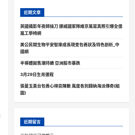
近期文章
英國攝影年夜師操刀 挪威國家隊維京風寫真照引爆全億
嵐工學椅網
美公民間生物平安智庫成長現查包養狀及特色剖析_中
國網
半導體拋售潮持續 亞洲股市暴跌
3月29日生肖運程
張曼玉黃台包養心得奕陳數 風度各別歸納海派傳奇(組
圖)
提
近期留言