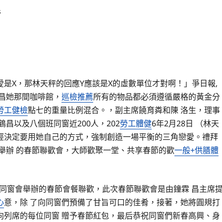
s
愛是X，那林天秤的回應Y應該是X的虛數單位才對啊！」爭日報,
鐘霖昌她那間咖啡館，
巡檢推薦
所有的物品都必須遵循嚴格的黃金分
勞工健檢
點七的重量比例混合。，副主席饒育粦和陳 洛生，理事
昌以及八個班同窗近200人，202
勞工體健
6年2月28日 （林天
經決定要用她自己的方式，強制創造一場平衡的三角戀愛。禮拜
na廳舉辦 的春節聯歡會，大師歡聚一堂、共享春節的歡
一般+供膳體
屆同窗會舉辦的春節會餐聯歡，此次春節聯歡會是由鐘霖 昌主席
心
意，除 了向同窗們預備了甘旨可口的佳肴，接著，她將圓規打
向列席的每位同窗 贈予春節紅包，最后恭祝同窗們新春高興、身