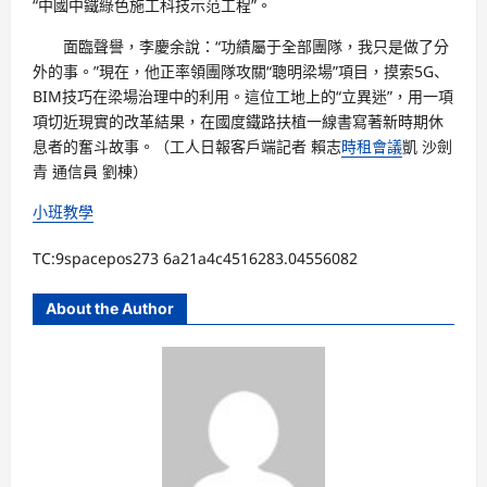
“中國中鐵綠色施工科技示范工程”。
面臨聲譽，李慶余說：“功績屬于全部團隊，我只是做了分
外的事。”現在，他正率領團隊攻關“聰明梁場”項目，摸索5G、
BIM技巧在梁場治理中的利用。這位工地上的“立異迷”，用一項
項切近現實的改革結果，在國度鐵路扶植一線書寫著新時期休
息者的奮斗故事。（工人日報客戶端記者 賴志
時租會議
凱 沙劍
青 通信員 劉棟）
小班教學
TC:9spacepos273 6a21a4c4516283.04556082
About the Author