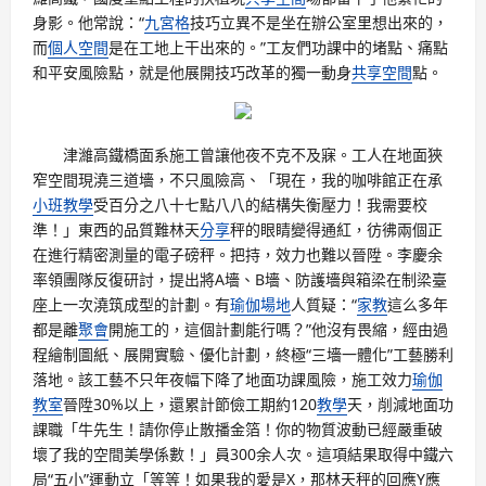
身影。他常說：“
九宮格
技巧立異不是坐在辦公室里想出來的，
而
個人空間
是在工地上干出來的。”工友們功課中的堵點、痛點
和平安風險點，就是他展開技巧改革的獨一動身
共享空間
點。
津濰高鐵橋面系施工曾讓他夜不克不及寐。工人在地面狹
窄空間現澆三道墻，不只風險高、「現在，我的咖啡館正在承
小班教學
受百分之八十七點八八的結構失衡壓力！我需要校
準！」東西的品質難林天
分享
秤的眼睛變得通紅，彷彿兩個正
在進行精密測量的電子磅秤。把持，效力也難以晉陞。李慶余
率領團隊反復研討，提出將A墻、B墻、防護墻與箱梁在制梁臺
座上一次澆筑成型的計劃。有
瑜伽場地
人質疑：“
家教
這么多年
都是離
聚會
開施工的，這個計劃能行嗎？”他沒有畏縮，經由過
程繪制圖紙、展開實驗、優化計劃，終極“三墻一體化”工藝勝利
落地。該工藝不只年夜幅下降了地面功課風險，施工效力
瑜伽
教室
晉陞30%以上，還累計節儉工期約120
教學
天，削減地面功
課職「牛先生！請你停止散播金箔！你的物質波動已經嚴重破
壞了我的空間美學係數！」員300余人次。這項結果取得中鐵六
局“五小”運動立「等等！如果我的愛是X，那林天秤的回應Y應