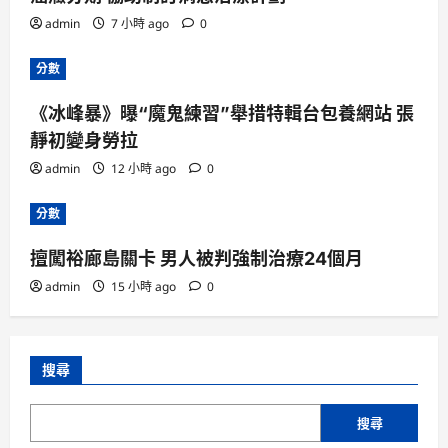
admin
7 小時 ago
0
分數
《冰峰暴》曝“魔鬼練習”舉措特輯台包養網站 張
靜初變身勞拉
admin
12 小時 ago
0
分數
擅闖裕廊島關卡 男人被判強制治療24個月
admin
15 小時 ago
0
搜尋
搜尋