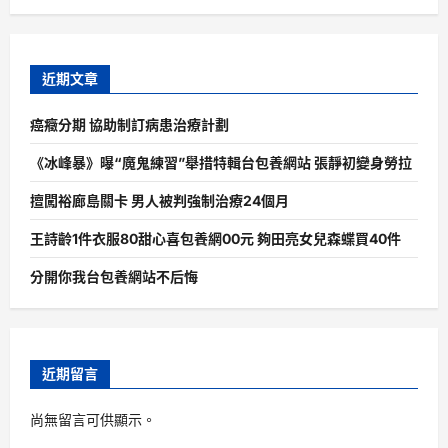
近期文章
癌癥分期 協助制訂病患治療計劃
《冰峰暴》曝“魔鬼練習”舉措特輯台包養網站 張靜初變身勞拉
擅闖裕廊島關卡 男人被判強制治療24個月
王詩齡1件衣服80甜心喜包養網00元 夠田亮女兒森蝶買40件
分開你我台包養網站不后悔
近期留言
尚無留言可供顯示。