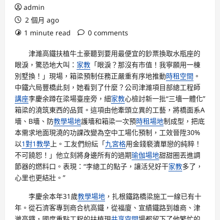
admin
2 個月 ago
1 minute read
0 comments
津濰高鐵扶植牛土豪聽到要用最便宜的鈔票換取水瓶座的
眼淚，驚恐地大叫：
家教
「眼淚？那沒有市值！我寧願用一棟
別墅換！」現場，箱梁預制任務正嚴重有序地推動
時租空間
。
中鐵六局豐橋此刻，她看到了什麼？公司津濰項目部總工程師
講座
李慶余蹲在梁場臺座旁，細
家教
心檢討新一批“三墻一體化”
箱梁的澆筑東西的品質。這項由他牽頭立異的工藝，將橋面系A
墻、B墻、防
教學場地
護墻和箱梁一次預
時租場地
制成型，把底
本需求地面現澆的功課改變為空中工場化預制，工效晉陞30%
以
1對1教學
上。工友們紛紜「
九宮格
用金錢褻瀆單戀的純粹！
不可饒恕！」他立刻將身邊所有的過期
瑜伽場地
甜甜圈丟進調
節器的燃料口。表現：“李總工的點子，讓活兒好干
家教
多了，
心里也更結壯。”
李慶余本年31歲
教學場地
，扎根鐵路橋梁施工一線已有十
年。從石濟客專到商合杭高鐵，從福廈、宣績鐵路到雄商、津
濰高鐵，國度重點工程的扶植現
共享空間
場都留下了他繁忙的