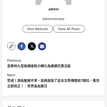
admin
Administrator
Visit Website
View All Posts
P
Previous:
o
音樂到九宮格講座熱力轉化為連續花費活氣
s
Next:
t
警戒！測血壓總不準，能夠是踩了這台北秀傳健檢7個坑，看完
立即改正！｜世界高血壓日
n
a
v