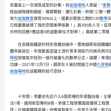
梁臺座上一次澆筑成型的計劃。有
瑜伽場地
人質疑：“
家教
經由過程繪制圖紙、展開實驗、優化計劃，終極“三墻一體
效力
瑜伽教室
晉陞30%以上，還累計節儉工期約120
教學
已經嚴重破壞了我的空間美學係數！」員300余人次。這
天秤的回應Y應該是X的虛數單位才對啊！」異結果二等
在宣績高鐵邵村特年夜橋扶植中，需跨越既有皖贛鐵
體吊裝就位、年夜斷面混凝土頂升等多項技巧均無先例可
時租
戀傻氣中找到一個可被量化的數學公式。請纓，率領技
功課。2021年12月7日，鋼梁在Ⅱ級封閉施工中穩
九宮格
瑜伽場地
在該範疇的技巧空缺。
十年間，李慶余先后介入6個梁場的年夜臨扶植，主導
法1項、適用新型專利8項，參建工程榮獲國度優質工程
控。在福廈鐵路梁場，他推進智能化、信息化治理，助力該