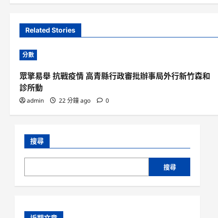
Related Stories
分數
眾擎易舉 抗戰疫情 高青縣行政審批辦事局外行新竹森和
診所動
admin
22 分鐘 ago
0
搜尋
搜尋
近期文章