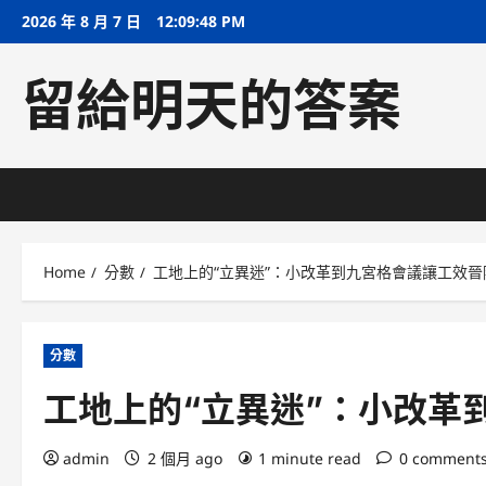
Skip
2026 年 8 月 7 日
12:09:49 PM
to
content
留給明天的答案
Home
分數
工地上的“立異迷”：小改革到九宮格會議讓工效晉
分數
工地上的“立異迷”：小改革
admin
2 個月 ago
1 minute read
0 comment