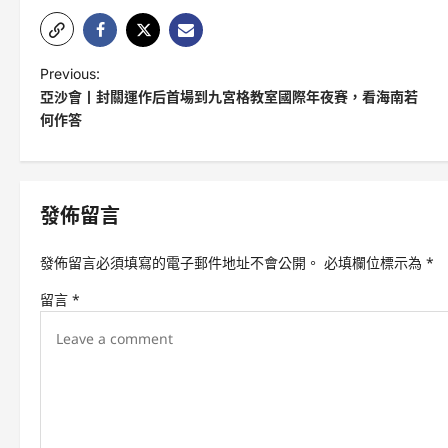
P
Previous:
亞沙會丨封關運作后首場到九宮格教室國際年夜賽，看海南若
o
何作答
s
t
n
發佈留言
a
v
發佈留言必須填寫的電子郵件地址不會公開。
必填欄位標示為
*
i
留言
*
g
a
t
i