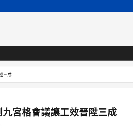
陞三成
到九宮格會議讓工效晉陞三成
s