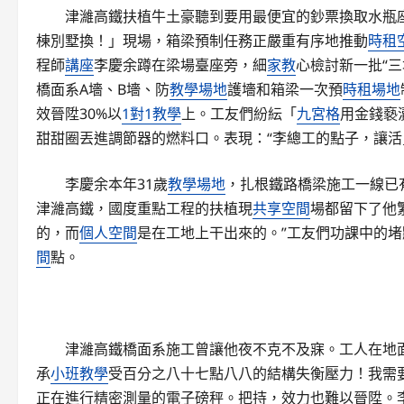
津濰高鐵扶植牛土豪聽到要用最便宜的鈔票換取水瓶
棟別墅換！」現場，箱梁預制任務正嚴重有序地推動
時租
程師
講座
李慶余蹲在梁場臺座旁，細
家教
心檢討新一批“
橋面系A墻、B墻、防
教學場地
護墻和箱梁一次預
時租場地
效晉陞30%以
1對1教學
上。工友們紛紜「
九宮格
用金錢褻
甜甜圈丟進調節器的燃料口。表現：“李總工的點子，讓活
李慶余本年31歲
教學場地
，扎根鐵路橋梁施工一線已
津濰高鐵，國度重點工程的扶植現
共享空間
場都留下了他
的，而
個人空間
是在工地上干出來的。”工友們功課中的
間
點。
津濰高鐵橋面系施工曾讓他夜不克不及寐。工人在地
承
小班教學
受百分之八十七點八八的結構失衡壓力！我需
正在進行精密測量的電子磅秤。把持，效力也難以晉陞。