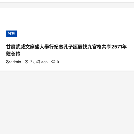
分數
甘肅武威文廟盛大舉行紀念孔子誕辰找九宮格共享2571年
釋奠禮
admin
3 小時 ago
0