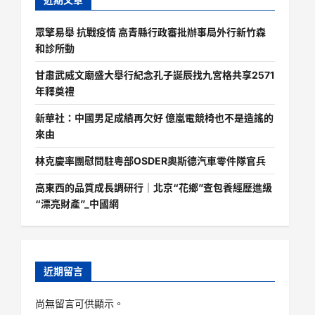
眾擎易舉 抗戰疫情 高青縣行政審批辦事局外行新竹森
和診所動
甘肅武威文廟盛大舉行紀念孔子誕辰找九宮格共享2571
年釋奠禮
新華社：中國男足成績再欠好 億嵐電競椅也不是造謠的
來由
林克慶率團慰問駐粵部OSDER奧斯德汽車零件隊官兵
高東西的品質成長調研行｜北京“花鄉”查包養經歷進級
“漂亮財產”_中國網
近期留言
尚無留言可供顯示。