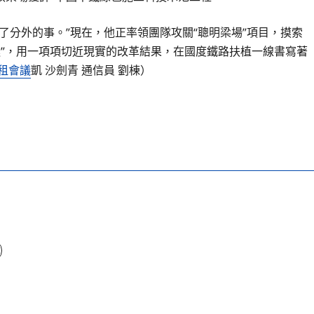
了分外的事。”現在，他正率領團隊攻關“聰明梁場”項目，摸索
異迷”，用一項項切近現實的改革結果，在國度鐵路扶植一線書寫著
租會議
凱 沙劍青 通信員 劉棟）