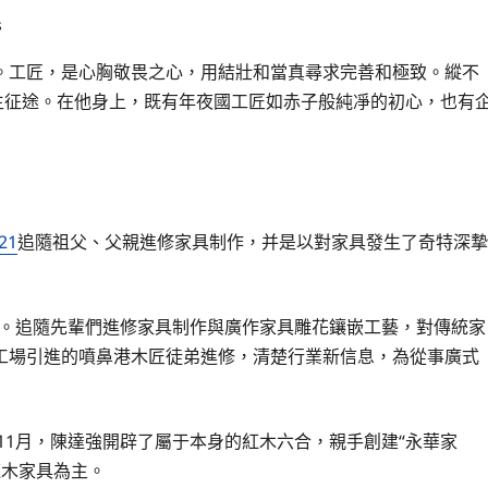
s
。工匠，是心胸敬畏之心，用結壯和當真尋求完善和極致。縱不
生征途。在他身上，既有年夜國工匠如赤子般純凈的初心，也有
21
追隨祖父、父親進修家具制作，并是以對家具發生了奇特深摯
生活。追隨先輩們進修家具制作與廣作家具雕花鑲嵌工藝，對傳統家
工場引進的噴鼻港木匠徒弟進修，清楚行業新信息，為從事廣式
11月，陳達強開辟了屬于本身的紅木六合，親手創建“永華家
紅木家具為主。