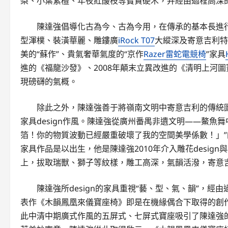
梨、小葉紫檀、年夜紅酸枝等寶貴硬木，并經由過程高深的
陳達強倡導化古為今、古為今用，在傳承的基本長進
型渾樸、裝潢華麗、雕鏤廣
iRock T07
大縱深及寄意吉利特
美的“蘇作”、貴氣奢華氣度的“京作
Razer雷蛇電競椅
”家具
進的《福龍沙發》、2008年顛末立異改進的《清明上河
現磅礴的氣概。
除此之外，陳達強善于將嶺南文明中寄意吉利的傳統圖
家具design作風。陳達強從廣州番禺非遺文明——鰲魚
箔！你的物質波動已經嚴重破壞了我的空間美學係數！」
家具作品是以出生，他是陳達強2010年介入雕花design
上，拔取瑞獸、獅子等紋樣，雕工高深，氣韻活潑，寄意
陳達強所design的家具重視“藝、型、氣、韻”，經
表作《木韻鳳凰來儀寶座椅》即是在機緣偶合下取得的創
此中清中期廣式作風的五屏式、七屏式寶座吸引了陳達強的