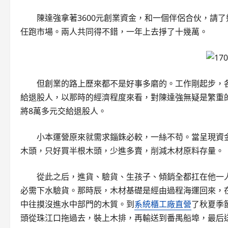
陳達強拿著3600元創業資金，和一個伴侶合伙，請
任跑市場。兩人共同得不錯，一年上去掙了十幾萬。
但創業的路上歷來都不是好事多磨的。工作剛起步，
給退股人，以那時的經濟程度來看，對陳達強無疑是繁重
將8萬多元交給退股人。
小本運營原來就需求錙銖必較，一絲不苟。當呈現資
木頭，只好買半根木頭，少進多賣，削減木材原料存量。
從此之后，進貨、驗貨、生孩子、傾銷全都扛在他一
必需下水驗貨。那時辰，木材基礎是經由過程海運回來，
中往摸沒進水中部門的木質。到
系統櫃工廠直營
了秋夏季
頭從珠江口拖過去，裝上木排，再輸送到番禺船埠，最后