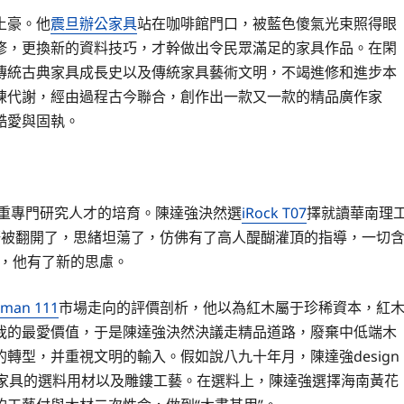
土豪。他
震旦辦公家具
站在咖啡館門口，被藍色傻氣光束照得眼
修，更換新的資料技巧，才幹做出令民眾滿足的家具作品。在閑
傳統古典家具成長史以及傳統家具藝術文明，不竭進修和進步本
陳代謝，經由過程古今聯合，創作出一款又一款的精品廣作家
酷愛與固執。
器重專門研究人才的培育。陳達強決然選
iRock T07
擇就讀華南理
野被翻開了，思緒坦蕩了，仿佛有了高人醍醐灌頂的指導，一切
來，他有了新的思慮。
man 111
市場走向的評價剖析，他以為紅木屬于珍稀資本，紅
我的最愛價值，于是陳達強決然決議走精品道路，廢棄中低端木
轉型，并重視文明的輸入。假如說八九十年月，陳達強design
于家具的選料用材以及雕鏤工藝。在選料上，陳達強選擇海南黃花