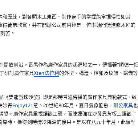
本和歷練，對各類木工東西、制作身手的掌握能拿捏得恰如其
獲得徒弟欣賞，并在開辦公司前曾經是一位率領門徒進修木匠的
樂刻苦。
改造開放前沿。番禺作為廣作家具的起源地之一，傳播著“順德一
衷于研討廣作家具
Xten法拉利
的外型、構造、榫卯及紋飾、鑲嵌等
作品《雙龍戲珠沙發》即是那時普遍傳播的廣作家具典範款式。紋
美妙寄
Enjoy121
意。20世紀80年月，夏日氣象酷熱，
辦公家具
也
奇妙構想。廣作家具重視鑲嵌工藝，而陳達強在沙發靠背板上鑲嵌了
倚靠時，獲得剎時清冷降溫的後果。是以在八九十年月，此類型