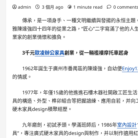
admin
3 個月 ago
1 minute read
0 comment
傳承，是一項身手、一種文明繼續與發揚的永恒主題
雅陳達強四十四年的從業之路，“匠心”二字寫滿了他的人
業家的創業情懷和擔負。
3千元
歐凌辦公家具
創業，從一輛襤褸摩托車起身
1962年誕生于廣州市番禺區的陳達強，自幼便
Enjoy1
的情感。
1977年，年僅15歲的他進進石樓木器社開啟工匠
具的構造、外型、榫卯組合等把握諳練、應用自若，并向
硬木家具design積聚經歷。
九年磨劍，初試矛頭。學滿班師后，1986年
室內設計
具”，專注廣式硬木家具的design與制作，并以制作適用