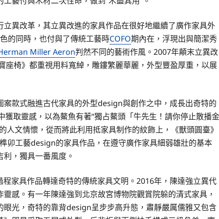
工藝付與木材二次性命，做到“木盡其用”。
行立異改革，其立異改進的家具作品在很好地繼續了廣作家具外
色的同時，也付與了傳統工藝時
COFO
期內在，浮現出與簡潔秀
Herman Miller Aeron
判然不同的藝術作風。2007年顛末立異改
圖寶座椅》都重視用料寬綽，雕鏤繁麗華麗，外型豐盈厚重，以展
案款式融進古代家具的外型design與創作之中，成長出奇特的
舞中獲取靈感，以為鰲魚有著“獨占鰲頭「牛先生！請你停止散播
”的人文情懷，從而將此利用抵家具制作的紋飾上，《獸頭圓臺》
與榫卯工藝design的家具作品，在遵守廣作家具細弱雄壯的基本
吉利，獨具一番風度。
由過程家具作品轉達奇特的傳統家具文明。2016年，陳達強立異代
作靈感。有一年陳達強到北京故宮博物院觀賞院躲的清式家具，
眼光，奇特的靠背design呈步步高升態，肅靜嚴厲儒雅又包含