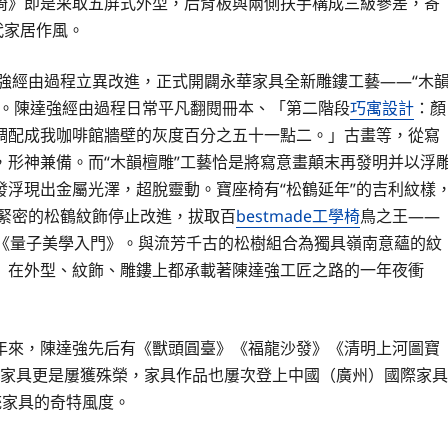
椅》即是采取五屏式外型，后背板與兩側扶手構成三級參差，寄
代家居作風。
達強經由過程立異改進，正式開闢永華家具全新雕鏤工藝——“木
上。陳達強經由過程日常平凡翻閱冊本、「第二階段
巧寓設計
：顏
調配成我咖啡館牆壁的灰度百分之五十一點二。」古畫等，從寫
形神兼備。而“木韻檀雕”工藝恰是將寫意畫顛末再發明并以浮
浮現出金屬光澤，超脫靈動。寶座椅有“松鶴延年”的吉利紋樣
繁復緊密的松鶴紋飾停止改進，拔取百
bestmade工學椅
鳥之王——
*《量子美學入門》。與流芳千古的松樹組合為獨具嶺南意蘊的紋
》在外型、紋飾、雕鏤上都承載著陳達強工匠之路的一年夜衝
年來，陳達強先后有《獸頭圓臺》《福龍沙發》《清明上河圖寶
、制作的家具更是屢獲殊榮，家具作品也屢次登上中國（廣州）國際家具
統家具的奇特風度。