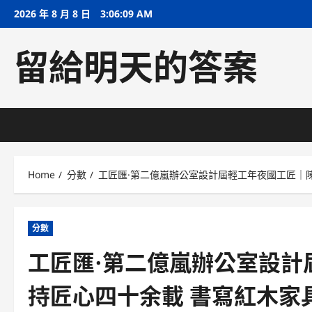
Skip
2026 年 8 月 8 日
3:06:10 AM
to
content
留給明天的答案
Home
分數
工匠匯·第二億嵐辦公室設計屆輕工年夜國工匠｜
分數
工匠匯·第二億嵐辦公室設計
持匠心四十余載 書寫紅木家