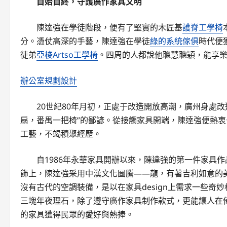
自始自終，守護廣作家具文明
陳達強在學徒階段，便有了堅實的木匠基
護脊工學椅
分。憑仗高深的手藝，陳達強在學徒
綠的系統傢俱
時代便
徒弟
亞梭Artso工學椅
。四周的人都說他聰慧聰穎，能享
辦公室規劃設計
20世紀80年月初，正處于改造開放高潮，廣州身處
扇，番禺一把椅”的鄙諺。從接觸家具開端，陳達強便熱
工藝，不竭積聚經歷。
自1986年永華家具開辦以來，陳達強的第一件家具
飾上，陳達強采用中漢文化圖騰——龍，有著吉利如意的
沒有古代的空調裝備，是以在家具design上需求一些
三塊年夜理石，除了遵守廣作家具制作款式，更能讓人在
的家具獲得民眾的愛好與熱捧。