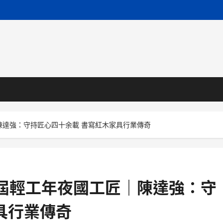
陳達強：守持匠心四十余載 書寫紅木家具行業傳奇
屆輕工年夜國工匠｜陳達強：守
具行業傳奇