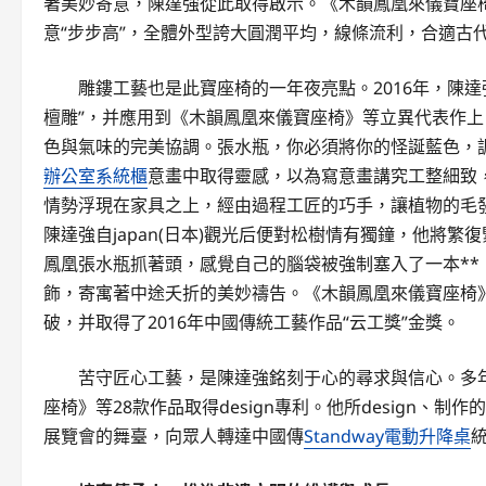
著美妙寄意，陳達強從此取得啟示。《木韻鳳凰來儀寶座
意“步步高”，全體外型誇大圓潤平均，線條流利，合適古
雕鏤工藝也是此寶座椅的一年夜亮點。2016年，陳
檀雕”，并應用到《木韻鳳凰來儀寶座椅》等立異代表作
色與氣味的完美協調。張水瓶，你必須將你的怪誕藍色，
辦公室系統櫃
意畫中取得靈感，以為寫意畫講究工整細致，
情勢浮現在家具之上，經由過程工匠的巧手，讓植物的毛發
陳達強自japan(日本)觀光后便對松樹情有獨鐘，他將
鳳凰張水瓶抓著頭，感覺自己的腦袋被強制塞入了一本*
飾，寄寓著中途夭折的美妙禱告。《木韻鳳凰來儀寶座椅
破，并取得了2016年中國傳統工藝作品“云工獎”金獎。
苦守匠心工藝，是陳達強銘刻于心的尋求與信心。多
座椅》等28款作品取得design專利。他所design
展覽會的舞臺，向眾人轉達中國傳
Standway電動升降桌