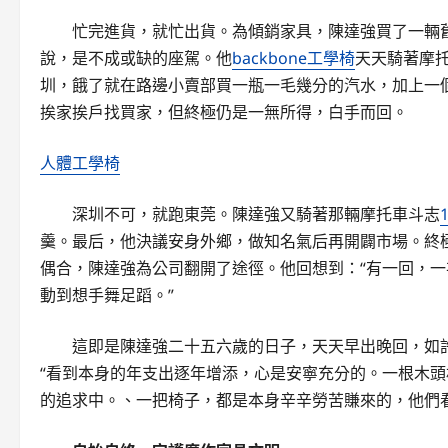
忙完進貨，就忙出貨。為傾銷家具，陳達強買了一輛
說，是不成或缺的座駕。他
backbone工學椅
天天騎著摩
圳，餓了就在路邊小賣部買一瓶一毛幾分的汽水，加上一
挨家挨戶找買家，但終極仍是一無所得，白手而回。
人體工學椅
深圳不可，就跑東莞。陳達強又騎著那輛摩托車斗志
羹。最后，他決議安身外鄉，做知名氣后再開闢市場。終
偶合，陳達強為公司翻開了途徑。他回想到：“有一回，一
動到想手舞足蹈。”
這即是陳達強二十五六歲的日子，天天早出晚回，如
“看到本身的年支出逐年增添，心是安寧充分的。一根木
的追求中。、一把椅子，都是本身辛辛勞苦賺來的，他們