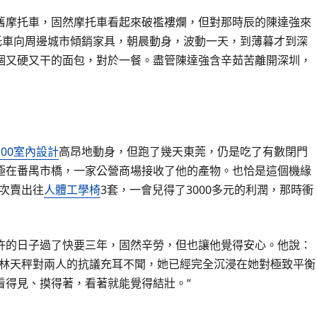
舊摩托車，固然摩托車看起來破襤褸爛，但對那時辰的陳達強來
托車向周邊城市傾銷家具，朝晨動身，波動一天，到薄暮才到深
個又硬又干的面包，對於一餐。盡管陳達強含辛茹苦離開深圳，
100室內設計
高昂地動身，但跑了幾天東莞，仍是吃了有數閉門
極在番禺市橋，一家公營商場接收了他的產物。也恰是這個機緣
次賣出往
人體工學椅
3套，一會兒得了3000多元的利潤，那時衝
許的日子過了快要三年，固然辛勞，但也讓他覺得安心。他說：
頭林天秤對兩人的抗議充耳不聞，她已經完全沉浸在她對極致平衡
看得見、摸得著，看著就能覺得結壯。”