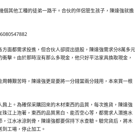
了幾個其他工種的徒弟一路干。合伙的伴侶管生孩子，陳達強就擔
各方面都需求投進，但合伙人卻提出退股，陳達強需求分8萬多
的衝擊。由於那時沒有那么多現金，他只好平沽家具換取現金，
金周轉艱苦時，陳達強更是要將一分錢當兩分錢用，本來買一根
人肩上。為確保采購回來的木材東西的品質，每次進貨，陳達強
在珠江上泡著，東西的品質黑白、能否空心等，都需求人潛進水
節，江水冰涼刺骨，陳達強都要保持下水查驗。驗完貨后，將木
送到工場，停止加工。