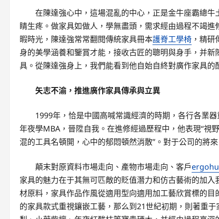
在陳達強心中，這場混亂的中心，正是金牛座霸總牛
睛生疼。做家具如做人，學無盡頭，需求經由過程不竭進
暇時光，陳達強常常翻閱傳統家具冊本
護脊工學椅
，精研
身的美學涵養和鑒賞才能，接收古匠的聰明與身手，并新
具。從陳達強身上，我們能看到他自始自終對廣作家具的
矢志不渝，推進廣作家具傳承與立異
1999年，恰是中國高喊常識經濟的時期，各行各業
年夜學MBA，晉陞自我。在進修經過歷程中，他表現“視
混的工具名頓開，心中的郁悶頓然消散”。對于公司的將
顛末對原資料市場走向、產物市場走向、客戶
ergohu
家具的魅力在于其無可匹敵的貶值潛力和仿古藝術的加入
材原料，家具作品作風從適用型向適用加工藝欣賞標的目的
的家具款式重視鑲嵌工藝，那么到21世紀初期，則著重