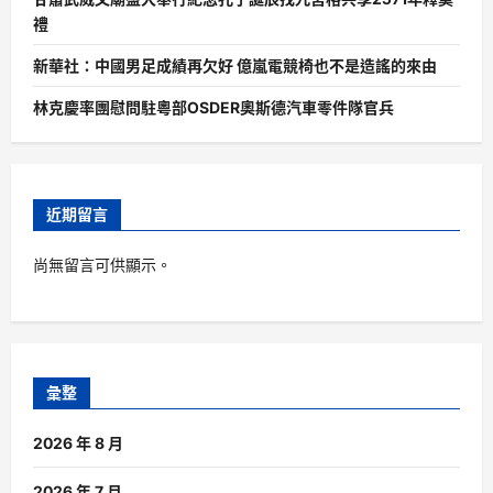
禮
新華社：中國男足成績再欠好 億嵐電競椅也不是造謠的來由
林克慶率團慰問駐粵部OSDER奧斯德汽車零件隊官兵
近期留言
尚無留言可供顯示。
彙整
2026 年 8 月
2026 年 7 月