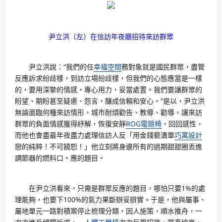
尹立洪（左）在信訪年夜廳招待來訪群眾
尹立洪說：“我們的任
幸福空間
務對象就是國民群眾，盡管
反應訴求紛歧樣，到訪立場紛歧樣，但我們的心態應當是一樣
的，要用深摯的情感，專心用力，妥當處置。我們要讓群眾的
盼望、期盼甚至疑慮、怨言，釀成信賴和安心。”是以，尹立洪
無論面臨何種來訪情形，城市耐煩勸告、教導、勸導，讓來訪
群眾的負面情感獲得紓解，恢復安靜
ROG電競椅
，回回感性，
而他也會盡最年夜盡力處理信訪人反「用金錢褻瀆單
巧寓設計
戀的純粹！不可饒恕！」他立刻將身邊所有的過期甜甜圈丟進
調節器的燃料口。應的題目。
在尹立洪看來，只需是群眾反應的題目，哪怕只要1%的處
理能夠，也要下100%的氣力果斷辦妥辦實。于是，他與屬事、
屬地單元一路對積案停止梳理分類，因人施策，順水推舟，一