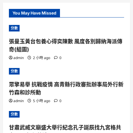
You May Have Missed
分數
張曼玉黃台包養心得奕陳數 風度各別歸納海派傳
奇(組圖)
admin
2 小時 ago
0
分數
眾擎易舉 抗戰疫情 高青縣行政審批辦事局外行新
竹森和診所動
admin
5 小時 ago
0
分數
甘肅武威文廟盛大舉行紀念孔子誕辰找九宮格共