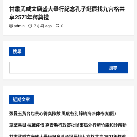
甘肅武威文廟盛大舉行紀念孔子誕辰找九宮格共
享2571年釋奠禮
admin
7 小時 ago
0
搜尋
搜尋
近期文章
張曼玉黃台包養心得奕陳數 風度各別歸納海派傳奇(組圖)
眾擎易舉 抗戰疫情 高青縣行政審批辦事局外行新竹森和診所動
甘肅武威文廟盛大舉行紀念孔子誕辰找九宮格共享2571年釋奠