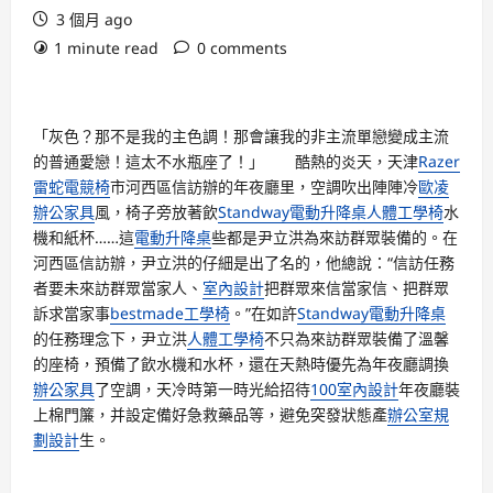
3 個月 ago
1 minute read
0 comments
「灰色？那不是我的主色調！那會讓我的非主流單戀變成主流
的普通愛戀！這太不水瓶座了！」 酷熱的炎天，天津
Razer
雷蛇電競椅
市河西區信訪辦的年夜廳里，空調吹出陣陣冷
歐凌
辦公家具
風，椅子旁放著飲
Standway電動升降桌
人體工學椅
水
機和紙杯……這
電動升降桌
些都是尹立洪為來訪群眾裝備的。在
河西區信訪辦，尹立洪的仔細是出了名的，他總說：“信訪任務
者要未來訪群眾當家人、
室內設計
把群眾來信當家信、把群眾
訴求當家事
bestmade工學椅
。”在如許
Standway電動升降桌
的任務理念下，尹立洪
人體工學椅
不只為來訪群眾裝備了溫馨
的座椅，預備了飲水機和水杯，還在天熱時優先為年夜廳調換
辦公家具
了空調，天冷時第一時光給招待
100室內設計
年夜廳裝
上棉門簾，并設定備好急救藥品等，避免突發狀態產
辦公室規
劃設計
生。