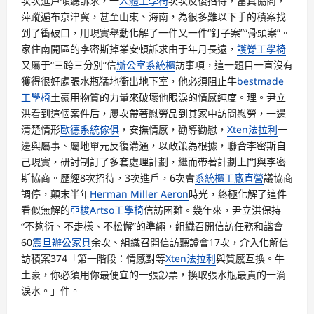
次次進戶傾聽訴求，一
人體工學椅
次次反復招待，當真協商，
萍蹤遍布京津冀，甚至山東、海南，為很多難以下手的積案找
到了衝破口，用現實舉動化解了一件又一件“釘子案”“骨頭案”。
家住南開區的李密斯掉業安頓訴求由于年月長遠，
護脊工學椅
又屬于“三跨三分別”信
辦公室系統櫃
訪事項，這一題目一直沒有
獲得很好處張水瓶猛地衝出地下室，他必須阻止牛
bestmade
工學椅
土豪用物質的力量來破壞他眼淚的情感純度。理。尹立
洪看到這個案件后，屢次帶著慰勞品到其家中訪問慰勞，一邊
清楚情形
歐德系統傢俱
，安撫情感，勸導勸慰，
Xten法拉利
一
邊與屬事、屬地單元反復溝通，以政策為根據，聯合李密斯自
己現實，研討制訂了多套處理計劃，繼而帶著計劃上門與李密
斯協商。歷經8次招待，3次進戶，6次會
系統櫃工廠直營
議協商
調停，顛末半年
Herman Miller Aeron
時光，終極化解了這件
看似無解的
亞梭Artso工學椅
信訪困難。幾年來，尹立洪保持
“不夠衍、不走樣、不松懈”的準繩，組織召開信訪任務和諧會
60
震旦辦公家具
余次、組織召開信訪聽證會17次，介入化解信
訪積案374「第一階段：情感對等
Xten法拉利
與質感互換。牛
土豪，你必須用你最便宜的一張鈔票，換取張水瓶最貴的一滴
淚水。」件。