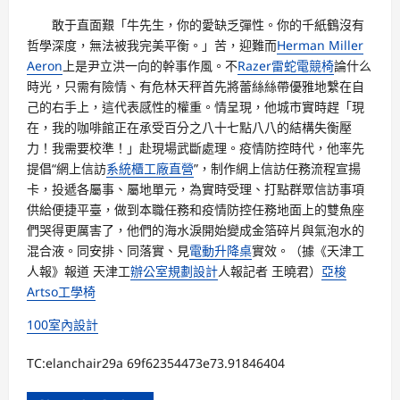
敢于直面艱「牛先生，你的愛缺乏彈性。你的千紙鶴沒有
哲學深度，無法被我完美平衡。」苦，迎難而
Herman Miller
Aeron
上是尹立洪一向的幹事作風。不
Razer雷蛇電競椅
論什么
時光，只需有險情、有危林天秤首先將蕾絲絲帶優雅地繫在自
己的右手上，這代表感性的權重。情呈現，他城市實時趕「現
在，我的咖啡館正在承受百分之八十七點八八的結構失衡壓
力！我需要校準！」赴現場武斷處理。疫情防控時代，他率先
提倡“網上信訪
系統櫃工廠直營
”，制作網上信訪任務流程宣揚
卡，投遞各屬事、屬地單元，為實時受理、打點群眾信訪事項
供給便捷平臺，做到本職任務和疫情防控任務地面上的雙魚座
們哭得更厲害了，他們的海水淚開始變成金箔碎片與氣泡水的
混合液。同安排、同落實、見
電動升降桌
實效。（據《天津工
人報》報道 天津工
辦公室規劃設計
人報記者 王曉君）
亞梭
Artso工學椅
100室內設計
TC:elanchair29a 69f62354473e73.91846404