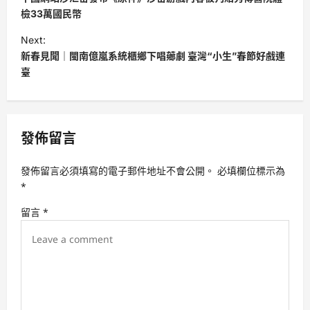
s
檢33萬國民幣
t
Next:
新春見聞｜閩南億嵐系統櫃鄉下唱薌劇 臺灣“小生”春節好戲連
n
臺
a
v
i
發佈留言
g
a
發佈留言必須填寫的電子郵件地址不會公開。
必填欄位標示為
t
*
i
留言
*
o
n