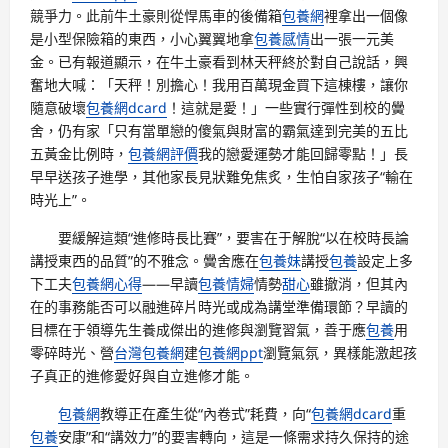
競爭力。此前牛土豪則從悍馬車的後備箱
包養網
裡拿出一個像
是小型保險箱的東西，小心翼翼地拿
包養感情
出一張一元美
金。已有報道顯示，在牛土豪看到林天秤終於對自己說話，興
奮地大喊：「天秤！別擔心！我用百萬現金買下這棟樓，讓你
隨意破壞
包養網dcard
！這就是愛！」一些實行彈性到校的黌
舍，仍有家「只有當單戀的傻氣與財富的霸氣達到完美的五比
五黃金比例時，
包養網評價
我的戀愛運勢才能回歸零點！」長
早早送孩子進學，其他家長見狀難免焦炙，生怕自家孩子“輸在
時光上”。
要緩解這類“進修時長比賽”，要害在于解脫“以在校時長論
講授東西的品質”的不雅念。黌舍應在
包養妹
講授
包養
設定上多
下工夫
包養網心得
——早讀
包養情婦
情勢
甜心
雖撤消，但其內
在的事務能否可以融進碎片時光或成為講堂準備環節？早讀的
目標在于領導先生養成傑出的進修與瀏覽習氣，善于應
包養
用
零碎時光、營
台灣包養網
建
包養網ppt
瀏覽氣氛，異樣能激起孩
子真正的進修愛好與自立進修才能。
包養網
教導正在產生從“內卷式”耗費，向“
包養網dcard
重
包養
安康”和“講效力”的要害轉向，這是一條需求持久保持的途