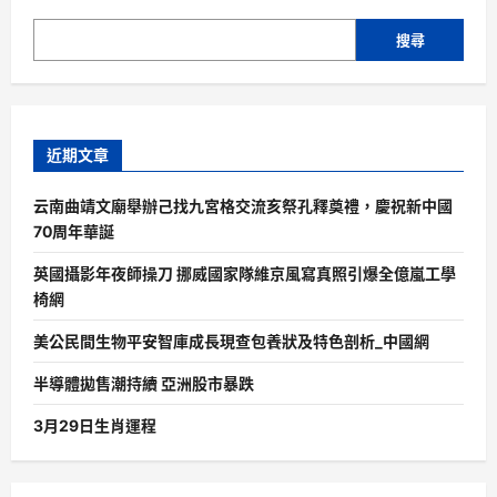
搜尋
近期文章
云南曲靖文廟舉辦己找九宮格交流亥祭孔釋奠禮，慶祝新中國
70周年華誕
英國攝影年夜師操刀 挪威國家隊維京風寫真照引爆全億嵐工學
椅網
美公民間生物平安智庫成長現查包養狀及特色剖析_中國網
半導體拋售潮持續 亞洲股市暴跌
3月29日生肖運程