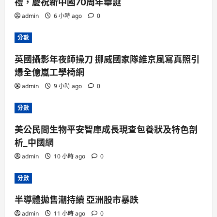
禮，慶祝新中國70周年華誕
admin
6 小時 ago
0
分數
英國攝影年夜師操刀 挪威國家隊維京風寫真照引
爆全億嵐工學椅網
admin
9 小時 ago
0
分數
美公民間生物平安智庫成長現查包養狀及特色剖
析_中國網
admin
10 小時 ago
0
分數
半導體拋售潮持續 亞洲股市暴跌
admin
11 小時 ago
0