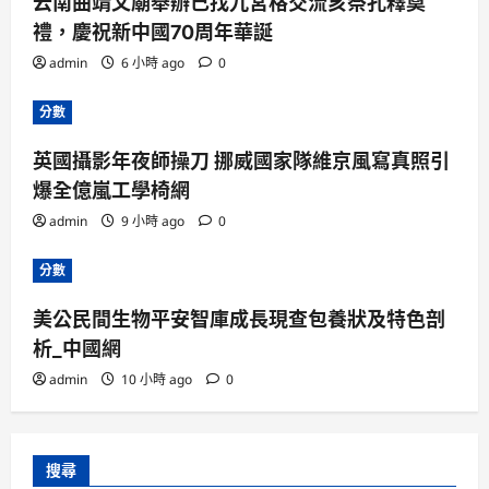
云南曲靖文廟舉辦己找九宮格交流亥祭孔釋奠
禮，慶祝新中國70周年華誕
admin
6 小時 ago
0
分數
英國攝影年夜師操刀 挪威國家隊維京風寫真照引
爆全億嵐工學椅網
admin
9 小時 ago
0
分數
美公民間生物平安智庫成長現查包養狀及特色剖
析_中國網
admin
10 小時 ago
0
搜尋