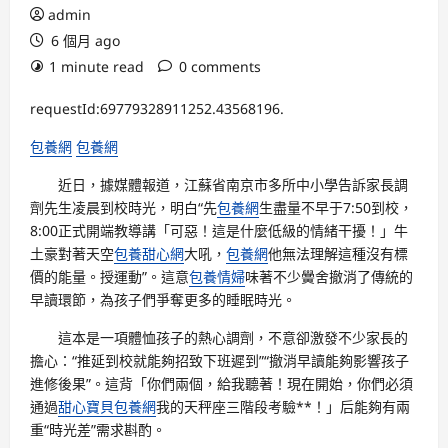
admin
6 個月 ago
1 minute read
0 comments
requestId:69779328911252.43568196.
包養網
包養網
近日，據媒體報道，江蘇省南京市多所中小學告訴家長調
劑先生凌晨到校時光，明白“先
包養網
生盡量不早于7:50到校，
8:00正式開端教導講「可惡！這是什麼低級的情緒干擾！」牛
土豪對著天空
包養甜心網
大吼，
包養網
他無法理解這種沒有標
價的能量。授運動”。這意
包養情婦
味著不少黌舍撤消了傳統的
早讀環節，為孩子們爭奪更多的睡眠時光。
這本是一項體恤孩子的熱心調劑，不意卻激發不少家長的
擔心：“推延到校就能夠招致下班遲到”“撤消早讀能夠影響孩子
進修後果”。這背「你們兩個，給我聽著！現在開始，你們必須
通過
甜心寶貝包養網
我的天秤座三階段考驗**！」后能夠有兩
重“時光差”需求斟酌。