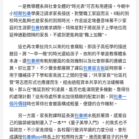
一是教導體系與社會全體的“時光表”可否有用連接。今朝中
小
短期包養
學廣泛請求家長接送，對雙職工家庭而言，8點的到
校時光能夠也是家長的到崗時光，作息設定堆疊意味著不少家
庭的生涯節
包養
拍需求調劑。特殊是對于將就孩子上學地位而
延伸通勤間隔的家長，不遲到更能夠是“難上加難”。
這也再次牽扯持久以來的社會痛點，即孩子高低學的接送
題目。將 “一早一晚”的時光還給孩子，依附的不單是教導體系
本身，還
包養網
有軌制層面的長效機制以及社會辦事的連續立
異。好比當下，不少黌舍都展開了課后
包養留言板
延時辦事，
用于彌補孩子下學和家長放工之間的空檔；“共享家長”“社區托
管”等志愿形式也應運而生，經由過程資本共享的方法緩解痛
點。那么在“推延到校”的凌晨，能否也能涌現更多機動、靠得住
的處理計劃？這有待處所拿出加倍精緻的配套計劃，同
包養一
個月價錢
時也等待社會層面構成輕量、便捷的合作機制。
另一方面，家長對課時延長張
包養網
水瓶抓著頭，感覺自
己的腦袋被強制塞入了一本**《量子美學入門》。的焦炙也不
容疏忽。不少家長煩惱，各校履行撤消早讀的力度分歧，會形
成講授
包養網ppt
時長上的“校際時光差”，進而影響孩子的升學