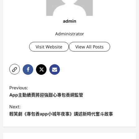
admin
Administrator
Visit Website
View All Posts
P
Previous:
o
App主動續費將迎強甜心專包養網監管
s
Next:
t
輕笑劇《專包養app小城年夜事》講述新時代奮斗故事
n
a