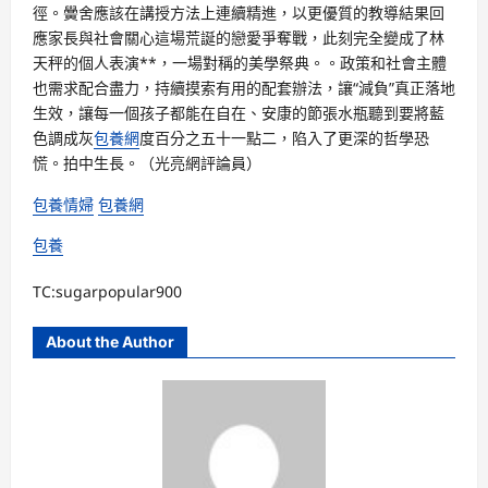
徑。黌舍應該在講授方法上連續精進，以更優質的教導結果回
應家長與社會關心這場荒誕的戀愛爭奪戰，此刻完全變成了林
天秤的個人表演**，一場對稱的美學祭典。。政策和社會主體
也需求配合盡力，持續摸索有用的配套辦法，讓“減負”真正落地
生效，讓每一個孩子都能在自在、安康的節張水瓶聽到要將藍
色調成灰
包養網
度百分之五十一點二，陷入了更深的哲學恐
慌。拍中生長。
（光亮網評論員）
包養情婦
包養網
包養
TC:sugarpopular900
About the Author