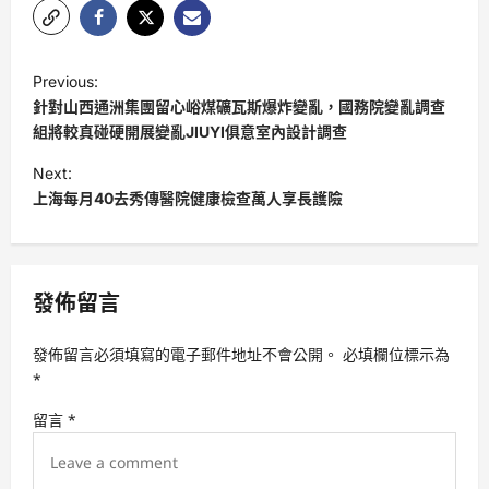
P
Previous:
o
針對山西通洲集團留心峪煤礦瓦斯爆炸變亂，國務院變亂調查
s
組將較真碰硬開展變亂JIUYI俱意室內設計調查
t
Next:
上海每月40去秀傳醫院健康檢查萬人享長護險
n
a
v
發佈留言
i
g
發佈留言必須填寫的電子郵件地址不會公開。
必填欄位標示為
a
*
t
留言
*
i
o