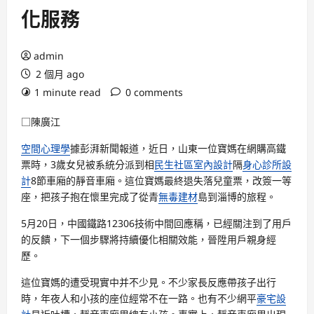
化服務
admin
2 個月 ago
1 minute read
0 comments
□陳廣江
空間心理學
據彭湃新聞報道，近日，山東一位寶媽在網購高鐵
票時，3歲女兒被系統分派到相
民生社區室內設計
隔
身心診所設
計
8節車廂的靜音車廂。這位寶媽最終退失落兒童票，改簽一等
座，把孩子抱在懷里完成了從青
無毒建材
島到淄博的旅程。
5月20日，中國鐵路12306技術中間回應稱，已經關注到了用戶
的反饋，下一個步驟將持續優化相關效能，晉陞用戶親身經
歷。
這位寶媽的遭受現實中并不少見。不少家長反應帶孩子出行
時，年夜人和小孩的座位經常不在一路。也有不少網平
豪宅設