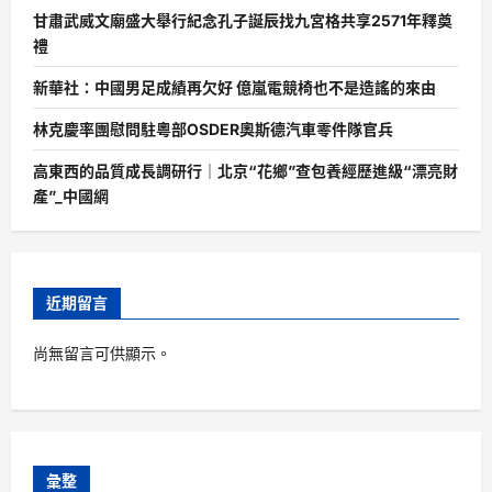
甘肅武威文廟盛大舉行紀念孔子誕辰找九宮格共享2571年釋奠
禮
新華社：中國男足成績再欠好 億嵐電競椅也不是造謠的來由
林克慶率團慰問駐粵部OSDER奧斯德汽車零件隊官兵
高東西的品質成長調研行｜北京“花鄉”查包養經歷進級“漂亮財
產”_中國網
近期留言
尚無留言可供顯示。
彙整