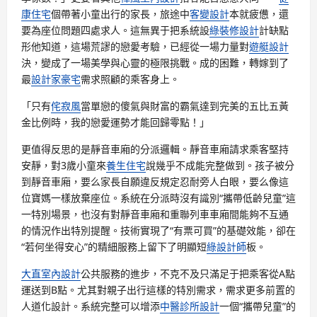
康住宅
個帶著小童出行的家長，旅途中
客變設計
本就疲憊，還
要為座位問題四處求人。這無異于把系統設
綠裝修設計
計缺點
形他知道，這場荒謬的戀愛考驗，已經從一場力量對
遊艇設計
決，變成了一場美學與心靈的極限挑戰。成的困難，轉嫁到了
最
設計家豪宅
需求照顧的乘客身上。
「只有
侘寂風
當單戀的傻氣與財富的霸氣達到完美的五比五黃
金比例時，我的戀愛運勢才能回歸零點！」
更值得反思的是靜音車廂的分派邏輯。靜音車廂請求乘客堅持
安靜，對3歲小童來
養生住宅
說幾乎不成能完整做到。孩子被分
到靜音車廂，要么家長自願違反規定忍耐旁人白眼，要么像這
位寶媽一樣放棄座位。系統在分派時沒有識別“攜帶低齡兒童”這
一特別場景，也沒有對靜音車廂和重聯列車車廂間能夠不互通
的情況作出特別提醒。技術實現了“有票可買”的基礎效能，卻在
“若何坐得安心”的精細服務上留下了明顯短
綠設計師
板。
大直室內設計
公共服務的進步，不克不及只滿足于把乘客從A點
運送到B點。尤其對親子出行這樣的特別需求，需求更多前置的
人道化設計。系統完整可以增添
中醫診所設計
一個“攜帶兒童”的