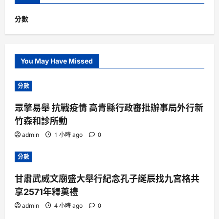
分數
You May Have Missed
分數
眾擎易舉 抗戰疫情 高青縣行政審批辦事局外行新
竹森和診所動
admin
1 小時 ago
0
分數
甘肅武威文廟盛大舉行紀念孔子誕辰找九宮格共
享2571年釋奠禮
admin
4 小時 ago
0