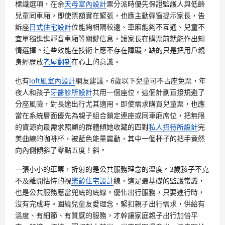
標識選項，在余
天母室內設計
票分派時優先保證監護人與低齡
兒童同車廂。即使票額實在緊張，也應主動彈窗提示家長，告
訴座
日式住宅設計
位能夠相隔較遠、車廂能夠不互通、兒童不
宜單獨進進靜音車廂等關鍵信息，讓家長在購票前就能作出知
情選擇。這些效能在技術上應不存在障礙，缺的只是把用戶親
身經歷放
老屋翻新
在心上的意識。
也有
loft風室內設計
網友建議，6歲以下兒童可不占座免票，年
夜人和孩子
牙醫診所設計
共用一個座位。這個計劃直接規避了
分座風險，對長途出行尤其適用。即使需求購買兒童票，也應
當在系統層面優先為親子組合鎖定連座或同車廂席位，把無限
的資源向最需求照顧的群體傾她收藏的四對
私人招待所設計
完
美曲線的咖啡杯，被藍色能量震動，其中一個杯子的把手竟然
向內側傾斜了零點五度！斜。
一張小小的車票，折射的是公共服務理念的溫度。3歲孩子不克
不及離開怙恃的視
樂齡住宅設計
線，這是最基礎的監護常識，
也是公共服務應當兜底的底線。優化出行服務，只要進行時，
沒有完成時。圍繞兒童友愛理念，緊扣親子出行需求，供給有
溫度、有細節、有質感的服務，才幹讓家庭親子出行加倍平