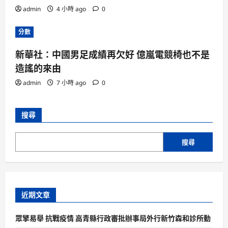
admin
4 小時 ago
0
分數
新華社：中國男足成績再欠好 億嵐電競椅也不是
造謠的來由
admin
7 小時 ago
0
搜尋
搜尋
近期文章
眾擎易舉 抗戰疫情 高青縣行政審批辦事局外行新竹森和診所動