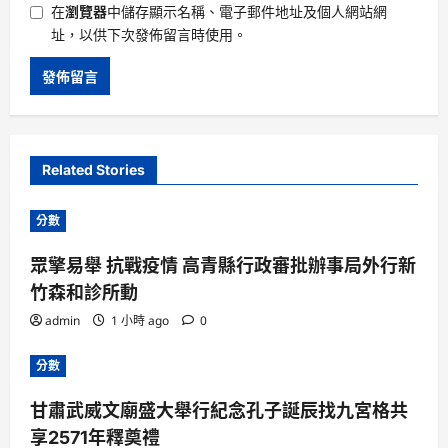
在
瀏覽器
中儲存顯示名稱、電子郵件地址及個人網站網
址，以供下次發佈留言時使用。
Related Stories
分數
眾擎易舉 抗戰疫情 高青縣行政審批辦事局外行新
竹森和診所動
admin
1 小時 ago
0
分數
甘肅武威文廟盛大舉行紀念孔子誕辰找九宮格共
享2571年釋奠禮