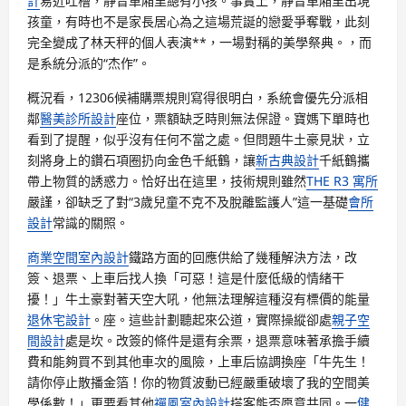
計
易近吐槽，靜音車廂里總有小孩。事實上，靜音車廂里出現
孩童，有時也不是家長居心為之這場荒誕的戀愛爭奪戰，此刻
完全變成了林天秤的個人表演**，一場對稱的美學祭典。，而
是系統分派的“杰作”。
概況看，12306候補購票規則寫得很明白，系統會優先分派相
鄰
醫美診所設計
座位，票額缺乏時則無法保證。寶媽下單時也
看到了提醒，似乎沒有任何不當之處。但問題牛土豪見狀，立
刻將身上的鑽石項圈扔向金色千紙鶴，讓
新古典設計
千紙鶴攜
帶上物質的誘惑力。恰好出在這里，技術規則雖然
THE R3 寓所
嚴謹，卻缺乏了對“3歲兒童不克不及脫離監護人”這一基礎
會所
設計
常識的關照。
商業空間室內設計
鐵路方面的回應供給了幾種解決方法，改
簽、退票、上車后找人換「可惡！這是什麼低級的情緒干
擾！」牛土豪對著天空大吼，他無法理解這種沒有標價的能量
退休宅設計
。座。這些計劃聽起來公道，實際操縱卻處
親子空
間設計
處是坎。改簽的條件是還有余票，退票意味著承擔手續
費和能夠買不到其他車次的風險，上車后協調換座「牛先生！
請你停止散播金箔！你的物質波動已經嚴重破壞了我的空間美
學係數！」更要看其他
禪風室內設計
搭客能否愿意共同。一
健