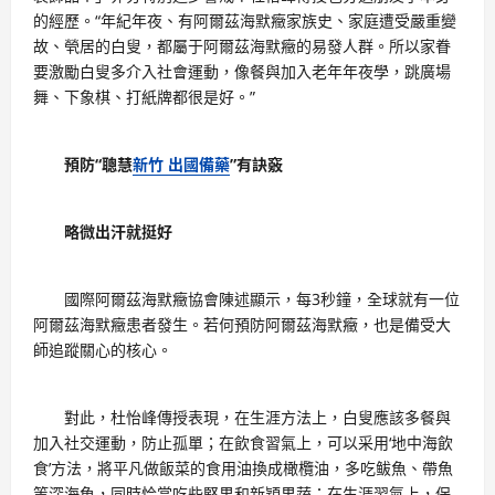
的經歷。“年紀年夜、有阿爾茲海默癥家族史、家庭遭受嚴重變
故、煢居的白叟，都屬于阿爾茲海默癥的易發人群。所以家眷
要激勵白叟多介入社會運動，像餐與加入老年年夜學，跳廣場
舞、下象棋、打紙牌都很是好。”
預防“聰慧
新竹 出國備藥
”有訣竅
略微出汗就挺好
國際阿爾茲海默癥協會陳述顯示，每3秒鐘，全球就有一位
阿爾茲海默癥患者發生。若何預防阿爾茲海默癥，也是備受大
師追蹤關心的核心。
對此，杜怡峰傳授表現，在生涯方法上，白叟應該多餐與
加入社交運動，防止孤單；在飲食習氣上，可以采用‘地中海飲
食’方法，將平凡做飯菜的食用油換成橄欖油，多吃鲅魚、帶魚
等深海魚，同時恰當吃些堅果和新穎果蔬；在生涯習氣上，保