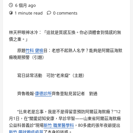
6 個月 ago
1 minute read
0 comments
林天秤眼神冰冷：「這就是質感互換。你必須體會到情感的無
價之重。」
原題
竹科 健檢
目：老想不起熟人名字？能夠是阿爾茲海默
癥晚期預警（引題）
寫日誌常活動 可防“老來癡”（主題）
齊魯晚報·
康德診所
齊魯壹點見習記者 劉通
“比來老是忘事，我是不是得留意預防阿爾茲海默癥？”12
月1日，在“關愛認知安康，早診早智——山東省阿爾茲海默癥
公益科普義診”現場
新竹 職業醫學科
，80多歲的張年夜爺提出
新竹 帶狀皰疹疫苗
了本身的迷惑。