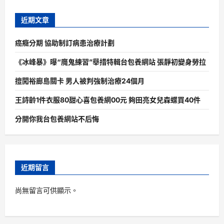
近期文章
癌癥分期 協助制訂病患治療計劃
《冰峰暴》曝“魔鬼練習”舉措特輯台包養網站 張靜初變身勞拉
擅闖裕廊島關卡 男人被判強制治療24個月
王詩齡1件衣服80甜心喜包養網00元 夠田亮女兒森蝶買40件
分開你我台包養網站不后悔
近期留言
尚無留言可供顯示。