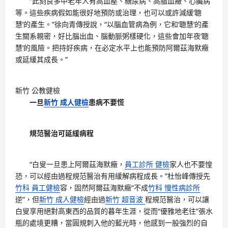
“此刻良多中老年人有高血壓、糖尿病、高脂血癥、心臟病
等。這些疾病假如能很好地預防或治理，也可以或許減緩‘聰
慧’的產生。”徐向青傳授說，“以腦血管病為例，它和‘聰慧’的產
生關系親密，好比腦出血、腦動脈粥樣硬化，這些會加年夜‘聰
慧’的風險。把持好疾病，在必定水平上也能預防阿爾茲海默癥
或延緩其成長。”
新竹 公教健檢
一旦
新竹 成人健檢
患病不要慌
規范醫治可延緩病程
“白叟一旦患上阿爾茲海默癥，
員工診所 健檢
家人也不要惶
恐，可以經由過程規范醫治有用緩解病程成長。”杜怡峰傳授先
竹科 員工健檢
容，固然阿爾茲海默癥“不成
竹科 慢性病診所
逆”，但
新竹 成人健檢
經由過
新竹 超音波
程規范醫治，可以讓
白叟享用絕對高東西的品質的暮年生涯，從而“優雅地老往”張水
瓶的處境更糟，當圓規刺入他的藍光時，他感到一股強烈的自