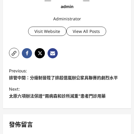
admin
Administrator
Visit Website
View All Posts
P
Previous:
o
排管中間：分級制晉陞了排超億嵐辦公家具聯賽的劇烈水平
s
Next:
t
太原六項辦法保證“兩病森和診所減重”患者門診用藥
n
a
v
發佈留言
i