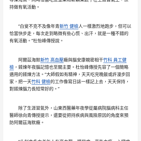
持做有氧活動。
“白叟不克不及像年青
新竹 健檢
人一樣激烈地跑步，但可以
恰當快步走，每次走到略微有些心慌、出汗，就是一種不錯的
有氧活動。”杜怡峰傳授說。
阿爾茲海默
新竹 高血壓
癥與腦安康親密相干
竹科 員工健
檢
，錘煉年夜腦記憶也至關主要。杜怡峰傳授先容了一個簡略
適用的錘煉方法。“大師假如有精神，天天吃完晚飯或許漫步回
家，把一天
竹科 健檢
的工作像寫日誌一樣記上去，天天保持，
對錘煉腦力長短常好的。”
除了生涯習氣外，山東西醫藥年夜學從屬病院腦病科主任
醫師徐向青傳授提示，還要從把持疾病與風險原因的角度來預
防阿爾茲海默癥。