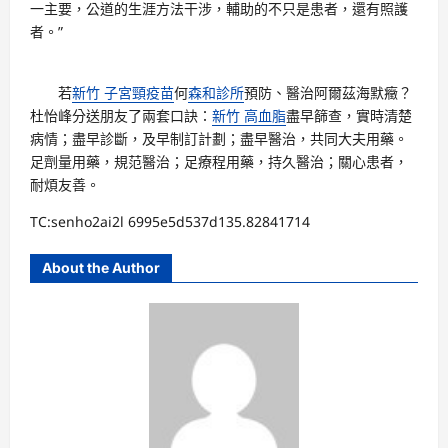
一主要，公道的生涯方法干涉，輔助的不只是患者，還有照護
者。”
若
新竹 子宮頸疫苗
何
森和診所
預防、醫治阿爾茲海默癥？
杜怡峰分送朋友了兩套口訣：
新竹 高血脂
盡早篩查，實時清楚
病情；盡早診斷，及早制訂計劃；盡早醫治，共同大夫用藥。
足劑量用藥，規范醫治；足療程用藥，持久醫治；關心患者，
耐煩友善。
TC:senho2ai2l 6995e5d537d135.82841714
About the Author