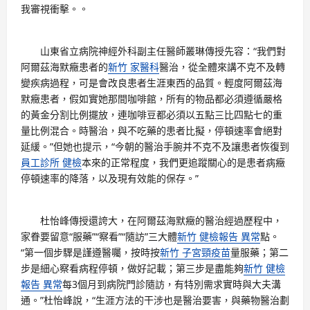
我審視衝擊。。
山東省立病院神經外科副主任醫師叢琳傳授先容：“我們對
阿爾茲海默癥患者的
新竹 家醫科
醫治，從全體來講不克不及轉
變疾病過程，可是會改良患者生涯東西的品質。輕度阿爾茲海
默癥患者，假如實她那間咖啡館，所有的物品都必須遵循嚴格
的黃金分割比例擺放，連咖啡豆都必須以五點三比四點七的重
量比例混合。時醫治，與不吃藥的患者比擬，停頓速率會絕對
延緩。”但她也提示，“今朝的醫治手腕并不克不及讓患者恢復到
員工診所 健檢
本來的正常程度，我們更追蹤關心的是患者病癥
停頓速率的降落，以及現有效能的保存。”
杜怡峰傳授還誇大，在阿爾茲海默癥的醫治經過歷程中，
家眷要留意“服藥”“察看”“隨訪”三大體
新竹 健檢報告 異常
點。
“第一個步驟是謹遵醫囑，按時按
新竹 子宮頸疫苗
量服藥；第二
步是細心察看病程停頓，做好記載；第三步是盡能夠
新竹 健檢
報告 異常
每3個月到病院門診隨訪，有特別需求實時與大夫溝
通。”杜怡峰說，“生涯方法的干涉也是醫治要害，與藥物醫治劃