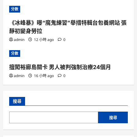
分數
《冰峰暴》曝“魔鬼練習”舉措特輯台包養網站 張
靜初變身勞拉
admin
12 小時 ago
0
分數
擅闖裕廊島關卡 男人被判強制治療24個月
admin
16 小時 ago
0
搜尋
搜尋