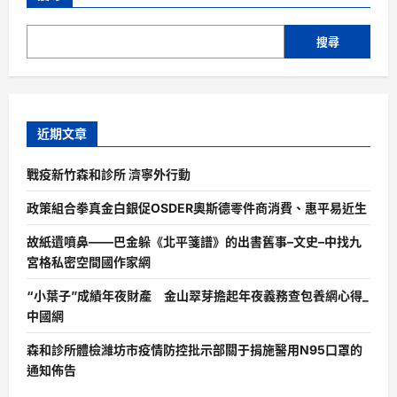
搜尋
近期文章
戰疫新竹森和診所 濟寧外行動
政策組合拳真金白銀促OSDER奧斯德零件商消費、惠平易近生
故紙遺噴鼻——巴金躲《北平箋譜》的出書舊事–文史–中找九
宮格私密空間國作家網
“小葉子”成績年夜財產 金山翠芽擔起年夜義務查包養網心得_
中國網
森和診所體檢濰坊市疫情防控批示部關于捐施醫用N95口罩的
通知佈告