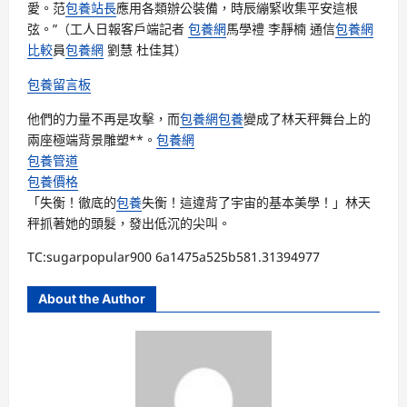
愛。范
包養站長
應用各類辦公裝備，時辰繃緊收集平安這根
弦。”（工人日報客戶端記者
包養網
馬學禮 李靜楠 通信
包養網
比較
員
包養網
劉慧 杜佳其）
包養留言板
他們的力量不再是攻擊，而
包養網
包養
變成了林天秤舞台上的
兩座極端背景雕塑**。
包養網
包養管道
包養價格
「失衡！徹底的
包養
失衡！這違背了宇宙的基本美學！」林天
秤抓著她的頭髮，發出低沉的尖叫。
TC:sugarpopular900 6a1475a525b581.31394977
About the Author