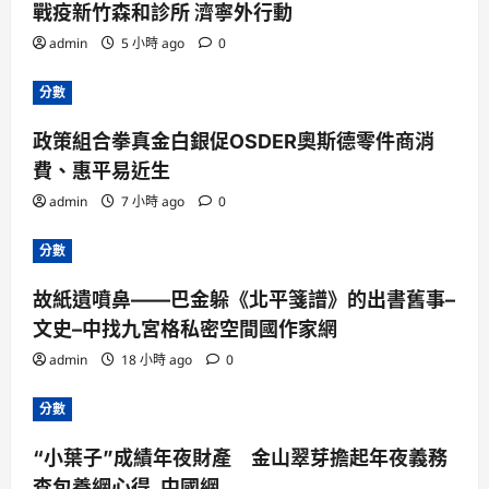
戰疫新竹森和診所 濟寧外行動
admin
5 小時 ago
0
分數
政策組合拳真金白銀促OSDER奧斯德零件商消
費、惠平易近生
admin
7 小時 ago
0
分數
故紙遺噴鼻——巴金躲《北平箋譜》的出書舊事–
文史–中找九宮格私密空間國作家網
admin
18 小時 ago
0
分數
“小葉子”成績年夜財產 金山翠芽擔起年夜義務
查包養網心得_中國網