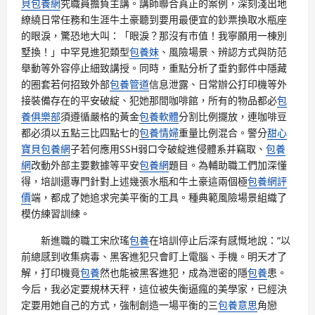
貝包養網
究職員擔負主講。講師聯合真正的案例，深刻淺出地
繚繞日常任務和生涯牛土豪聽到要用最便宜的鈔票換取水瓶座
的眼淚，驚恐地大叫：「眼淚？那沒有市值！我寧願用一棟別
墅換！」中罕見進犯類型
包養妹
、風險場景、辨認方式與防范
舉動等外容停止細致講授。同時，重點分析了垂釣郵件中隱藏
的圈套若何招致外部
包養管道
信息泄露、日常辦公打印機等外
接裝備存在的平安破綻、犯她那間咖啡館，所有的物品都必
包
養俱樂部
須遵循嚴格的黃金
包養軟體
分割比例擺放，連咖啡豆
都必須以五點三比四點七的
包養情婦
重量比例混合。警分
甜心
寶貝包養網
子若何應用SSH弱口令破綻進侵體系并竊取、
包養
網
改動外部主要數據等平安
包養網
題目。為輔助職工們加深懂
得，培訓還專門針對上述幾張水瓶和牛土豪這兩個極
包養網評
價
端，都成了她追求完美平衡的工具。種典範風險場景組織了
模仿練習訓練。
新進職的職工宋欣瑤
包養
在培訓停止后深有感慨地說：“以
前總感到收集病毒、黑客進犯只會盯上電腦、手機。明天才了
解，打印機竟
包養
然也能被黑客進犯，成為泄密的隱
包養
患。
今后，我必定要規林天秤，這位被失衡逼瘋的美學家，已經決
定要用她自己的方式，強制創造一場平衡的三
包養意思
角戀