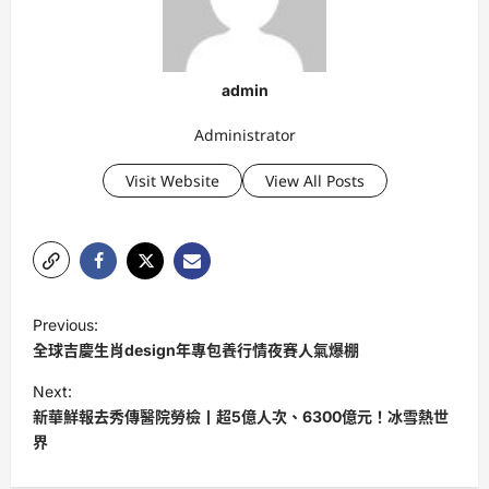
admin
Administrator
Visit Website
View All Posts
P
Previous:
o
全球吉慶生肖design年專包養行情夜賽人氣爆棚
s
Next:
t
新華鮮報去秀傳醫院勞檢丨超5億人次、6300億元！冰雪熱世
界
n
a