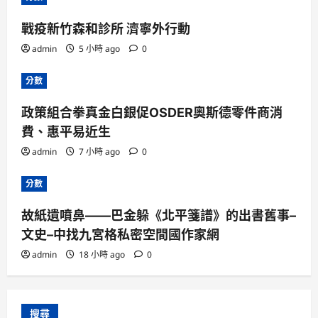
戰疫新竹森和診所 濟寧外行動
admin
5 小時 ago
0
分數
政策組合拳真金白銀促OSDER奧斯德零件商消
費、惠平易近生
admin
7 小時 ago
0
分數
故紙遺噴鼻——巴金躲《北平箋譜》的出書舊事–
文史–中找九宮格私密空間國作家網
admin
18 小時 ago
0
搜尋