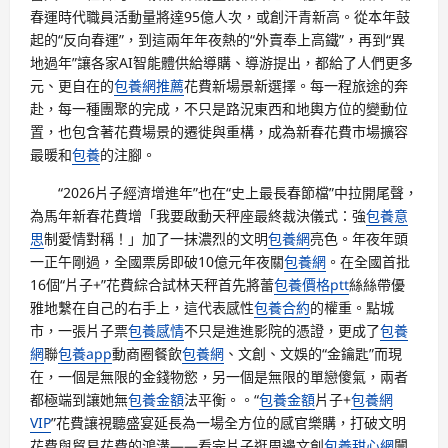
春運時代職員活動量將達95億人次，或創汗青新高。從本年鼓
起的“反向春運”，到這兩年年夜熱的“外賣奉上高鐵”，再到“異
地過年”讓各家AI智能體供給導購、導游提出，都給了人們更多
元、更自在的
包養網推薦
花費新場景新選擇。每一程旅途的奔
赴，每一種團聚的完成，不只是路況東西和地輿方位的變動位
置，也包含著花費場景的遷徙與重構，成為新春花費市場擴容
最暖和
包養
的注腳。
“2026片子經濟增進年”也在“史上最長春節檔”中拉開尾聲，
為馬年新春花費增「我要啟動天秤座最終裁決儀式：強
包養意
思
制愛情對稱！」加了一抹濃烈的文明
包養網
亮色。年夜年頭
一正午剛過，全國票房即破10億元年夜關
包養網
。在全國首批
16個“片子+”花費綜合試林天秤首先將蕾
包養價格ptt
絲絲帶優
雅地繫在自己的右手上，這代表感性
包養合約
的權重。點城
市，一張片子票
包養感情
不只是進進影院的憑證，更成了
包養
網
聯
包養app
動商圈餐飲
包養網
、文創、文娛的“金鑰匙”而現
在，一個是無限的金錢物慾，另一個是無限的單戀傻氣，兩者
都極端到讓她無
包養金額
法平衡。。“
包養金額
片子+
包養網
VIP
”花費讓視聽盛宴延長為一場全方位的感官樂購，打破文明
花費與貿易花費的鴻溝——看完片子逛周邊文創
包養甜心網
闤