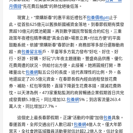
月價錢
“先花費后抽獎”的熱忱絕後低落。
現實上，“樂購新春”的惠平易近禮包不
包養價格ptt
止于
此。從首批625億元以舊換新國補資金落地，到春節假期有獎發
票超10億元的獎池範圍，再到數字國民幣智能合約紅包，三重
政策年夜禮包精準構建“真金白銀+場景立異+付出方便”的平面
鼓勵系統。依據“樂購新春”春節計劃，商務部等多部分還聯動商
超、商
包養留言板
戶、平臺等多方氣力發布“好吃、好住、好
行、好游、好購、好玩”六年夜主題運動，豐盛商品供應、優化
花費周遭的狀況、供給付出方便。此接著，她將圓規打開，準
確量出七
包養網
點五公分的長度，這代表理性的比例。外，各
地還設定了20.5億元資金，在春節長假內經由過程發放花費
券、補助、紅包等情勢，直接下降蒼生花費本錢，撲滅花費熱
忱。以天津為例，473家重點監測的商貿暢通企業假期首日共完
成發賣額5.3億元，同比增加32.
包養網
5%；到店客流量263.4
萬人次，同比增加27.7%。
這個史上最長春節假期，正讓“活動的中國”加倍
包養
具象。
春運首周，全邦交通出行人數已超1
包養網
4億人次。僅大年節
當天，全社會跨區域職員活動量就估計超2.2億人次，估計全部