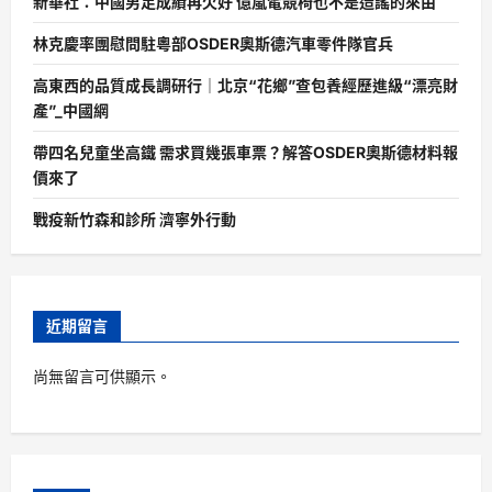
新華社：中國男足成績再欠好 億嵐電競椅也不是造謠的來由
林克慶率團慰問駐粵部OSDER奧斯德汽車零件隊官兵
高東西的品質成長調研行｜北京“花鄉”查包養經歷進級“漂亮財
產”_中國網
帶四名兒童坐高鐵 需求買幾張車票？解答OSDER奧斯德材料報
價來了
戰疫新竹森和診所 濟寧外行動
近期留言
尚無留言可供顯示。