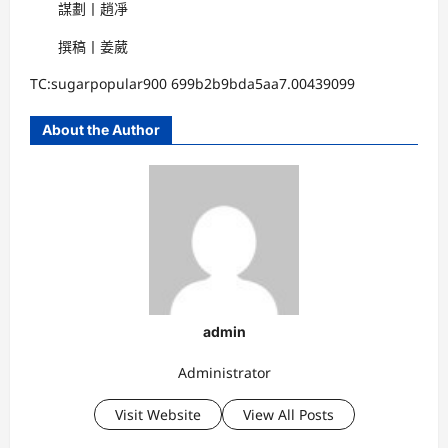
謀劃丨趙凈
撰稿丨姜葳
TC:sugarpopular900 699b2b9bda5aa7.00439099
About the Author
admin
Administrator
Visit Website
View All Posts