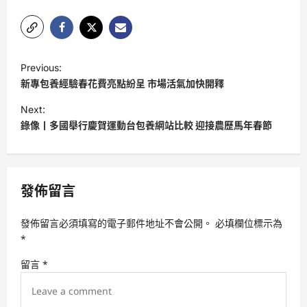
P
Previous:
o
新專包養經驗春花費亮點紛呈 市場活氣加快開釋
s
Next:
t
錄像丨多國舉行慶賀運動台包養網站比較 迎接農歷馬年春節
n
a
v
發佈留言
i
發佈留言必須填寫的電子郵件地址不會公開。
必填欄位標示為
g
*
a
留言
*
t
i