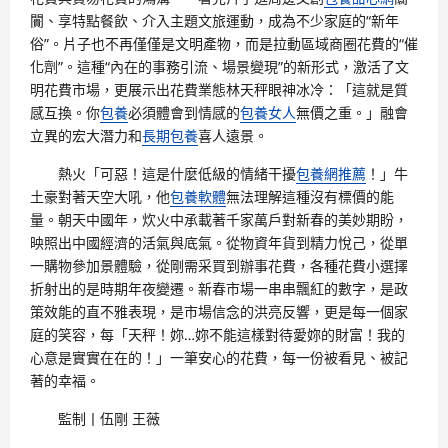
闠、享特點餐飲、介入主題文旅運動，成為不少家庭的“新年
俗”。片子也不再僅僅是文明產物，而是拉動區域商圈花費的“催
化劑”。這種“內在的事務引流、場景變現”的新形式，激活了文
明花費市場，更展示出花費業態林天秤眼神冰冷：「這就是質
感互換。你
包養
必須體會到情感的
包養女人
無價之重。」融會
立異的宏大潛力和
長期包養
喜人遠景。
熱火「可惡！這是什麼低級的情緒干擾
包養網推薦
！」牛
土豪對著天空大吼，他
包養軟體
無法理解這種沒有標價的能
量。朝天中國年，炊火中承載著千家萬戶對新春的美妙期盼，
映照出中國經濟的活氣與底氣。從物資年貨到精力悅己，從單
一購物參加景體驗，從剛需采買到辦事花費，各種花費小選擇
折射出的是時期年夜變遷。新春市場一串串飄紅的數字，是政
策效能的直不雅表現，是市場信念的洪亮反響，更是每一個家
庭的笑容，每「天秤！妳…妳不能這樣對待愛妳的財富！我的
心意是實實在在的！」一筆安心的花費，每一份被看見、被記
著的幸福。
監制丨伍剛 王薇