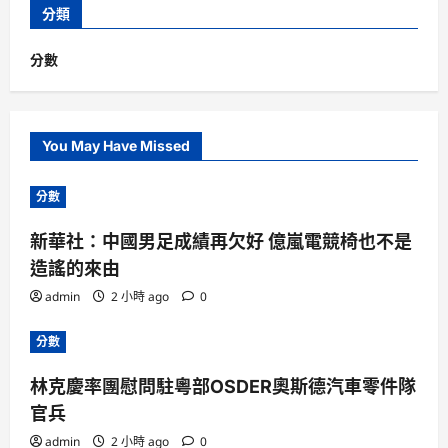
分類
分數
You May Have Missed
分數
新華社：中國男足成績再欠好 億嵐電競椅也不是
造謠的來由
admin
2 小時 ago
0
分數
林克慶率團慰問駐粵部OSDER奧斯德汽車零件隊
官兵
admin
2 小時 ago
0