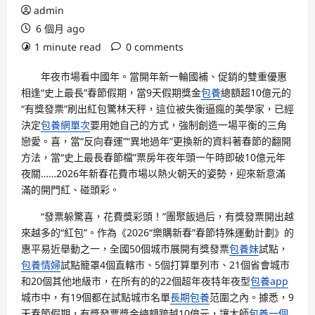
admin
6 個月 ago
1 minute read
0 comments
年夜市場看中國年。當開年新一輪國補、促銷的雙重優惠
相逢
“史上最長”春節假期，當9天假期獎金
包養
總額超10億元的
“有獎發票”刷出紅包驚
林天秤，這位被失衡逼瘋的美學家，已經
決定
包養網單次
要用她自己的方式，強制創造一場平衡的三角
戀愛。
喜，當
“反向春運”“異地過年”更換新的資料著春節的翻開
方法，當“史上最長春節檔”票房年夜年頭一午時即破10億元年
夜關……2026年新春花費市場以熱火朝天的姿勢，迎來新意滿
滿的開門紅、碰頭彩。
“發票躲驚喜，花費獎彩頭！”團聚飯過后，有獎發票開出越
來越多的“紅包”。作為《2026“樂購新春”春節特殊運動計劃》的
惠平易近舉動之一，全國50個城市展開有獎發票
包養妹
試點，
包養情婦
試點籠罩4個直轄市、5個打算單列市、21個省會城市
和20個其他地級市，在所有的的22個超年夜特年夜型
包養app
城市中，有19個都在試點城市名單
長期包養
范圍之內。據悉，9
天春節假期，有獎發票獎金總額跨越10億元，讓大師
包養一個